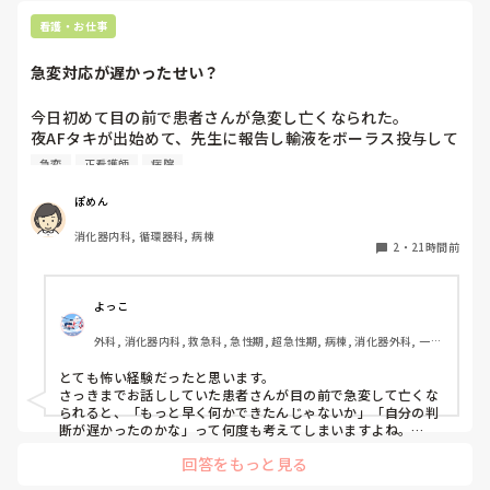
看護・お仕事
急変対応が遅かったせい？
今日初めて目の前で患者さんが急変し亡くなられた。

夜AFタキが出始めて、先生に報告し輸液をボーラス投与して
AF波形のままだったけど徐々にレートも落ち着いたし患者
急変
正看護師
病院
さんの胸部不快感も落ち着いていたから様子を見ていたら、
またレートが上がり出したので先生に電話をかけた途端急に
ぽめん
VT波形に移行した。その後VF波形になって、今の今まで話
消化器内科, 循環器科, 病棟
してた患者さんが目の前で痙攣して亡くなってしまった。

2
・
21時間前
私の判断が遅かったから？DCが病棟に置いてなくてAEDで対
応したから？と、色々悩んでしまいます。
よっこ
外科, 消化器内科, 救急科, 急性期, 超急性期, 病棟, 消化器外科, 一般
病院
とても怖い経験だったと思います。

さっきまでお話ししていた患者さんが目の前で急変して亡くな
られると、「もっと早く何かできたんじゃないか」「自分の判
断が遅かったのかな」って何度も考えてしまいますよね。

回答をもっと見る
ただ、書かれている経過を見る限り、最初にAFが出た時点で先
生に報告して、その後レートや胸部不快感も落ち着いていたの