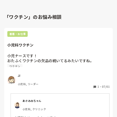
「ワクチン」のお悩み相談
看護・お仕事
小児科ワクチン
小児ナースです！

おたふくワクチンの欠品の続いてるみたいですね。

皆さんのクリニックは入手できておりますか？
ワクチン
ぷ
小児科, リーダー
1
・
07/01
あさみみちゃん
小児科, クリニック