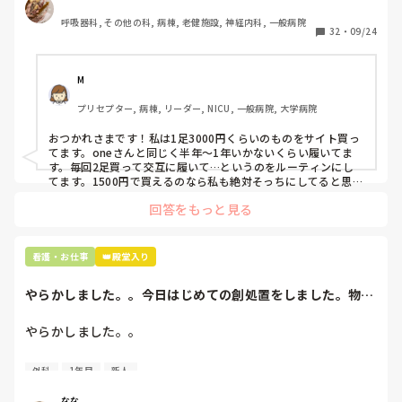
わたしの職場の指定は「白のスニーカー」。

呼吸器科, その他の科, 病棟, 老健施設, 神経内科, 一般病院
すぐに汚くなるので1,500円は絶対に超えたくない思いがあ
32
・
09/24
り笑、商店街の靴屋さんやネットで安く見つけた時に買って
半年〜1年未満で交換しています。

M
職場の人が「ナースシューズに3000円以上は出せない」っ
プリセプター, 病棟, リーダー, NICU, 一般病院, 大学病院
て言ってて、わたしの倍額は出せるのか！とびっくりしたの
で、世の皆さんはどうなのかなと…🤔
おつかれさまです！私は1足3000円くらいのものをサイト買っ
てます。oneさんと同じく半年〜1年いかないくらい履いてま
す。毎回2足買って交互に履いて…というのをルーティンにし
てます。1500円で買えるのなら私も絶対そっちにしてると思う
ので良い買い物されてて羨ましいです！(笑)
回答をもっと見る
看護・お仕事
👑殿堂入り
やらかしました。。今日はじめての創処置をしました。物品
で滅菌の鑷子やハ...
やらかしました。。

今日はじめての創処置をしました。

外科
1年目
新人
物品で滅菌の鑷子やハサミを使ったのですが、

ゴミと一緒に、ノリで鑷子達を捨てました。。

なな