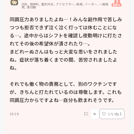
内科, 精神科, 整形外科, プリセプター, 病棟, リーダー, 一般病
質問主
院, 慢性期
同調圧力ありましたよね…！みんな副作用で苦しみ
つつも拒否できず泣く泣く打っては休むことにな
る…。途中からはシフトを確認し夜勤明けに打たさ
れてその後の希望休が潰されたり…。

まどれーぬさんはもっと大変な思いをされました
ね。症状が落ち着くまでの間、苦労されましたよ
ね。

それでも働く物の責務として、別のワクチンです
が、きちんと打たれているのは尊敬します。これも
同調圧力からですよね…自分も飲まれそうです。
10/19
いいね 1