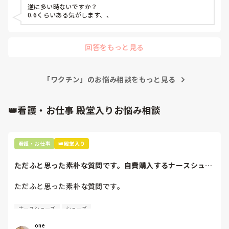
逆に多い時ないですか？

0.6くらいある気がします、、
回答をもっと見る
「ワクチン」のお悩み相談をもっと見る
👑看護・お仕事 殿堂入りお悩み相談
看護・お仕事
👑殿堂入り
ただふと思った素朴な質問です。自費購入するナースシュー
ズ(職場で使用し...
ただふと思った素朴な質問です。

自費購入するナースシューズ(職場で使用してる靴)っていく
ナースシューズ
シューズ
らくらいのものをどのくらいの期間使用していますか？

one