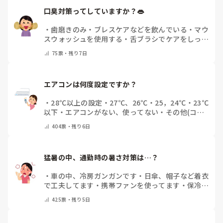
口臭対策ってしていますか？👄
・
歯磨きのみ
・
ブレスケアなどを飲んでいる
・
マウ
スウォッシュを使用する
・
舌ブラシでケアをしっか
りする
・
フリスクをかじる
・
自分の口臭は気にして
75
票・
残り7日
いない
・
その他（コメントで教えてください）
エアコンは何度設定ですか？
・
28℃以上の設定
・
27℃、26℃
・
25，24℃
・
23℃
以下
・
エアコンがない、使ってない
・
その他(コメ
ントで教えてください)
404
票・
残り6日
猛暑の中、通勤時の暑さ対策は…？
・
車の中、冷房ガンガンです
・
日傘、帽子など着衣
で工夫してます
・
携帯ファンを使ってます
・
保冷剤
を持ち運んでいます
・
特に暑さ対策はしていませ
425
票・
残り5日
ん
・
その他（コメントで教えて下さい）