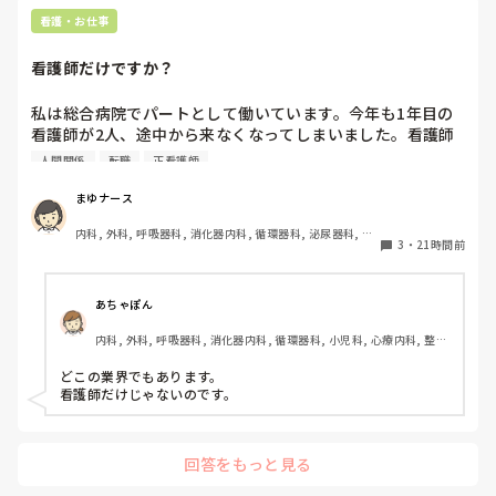
持論ですけど、頑張って👊😆🎵
新人さんが可愛そう、と感じることもある反面、ペアの先輩
看護・お仕事
が何か処置をしているけど、ペアの新人はのんびり記録して
いて、「(処置を)やったことあるの？無いなら見学したほう
看護師だけですか？
がいいんじゃないの？」と声をかけても、「記録終わってな
いんで」と。。。

私は総合病院でパートとして働いています。今年も1年目の
早く色々覚えたい！という、意欲があまり感じられず…これ
看護師が2人、途中から来なくなってしまいました。看護師
はPNS云々よりも、その新人の性格かな？とも思いました
として働いていると、指導の場面で「そこまで強く言わなく
が、ほとんどの新人に当てはまりました。。。時代柄でしょ
人間関係
転職
正看護師
てもいいのでは」と感じることがあります。

うか？？

まゆナース
私はどちらかといえば、PNSは好きじゃありません。

患者さんの安全を守るために、厳しく伝えなければならない
でもPNSでやれというからには、もっと業務量に見合った、
内科, 外科, 呼吸器科, 消化器内科, 循環器科, 泌尿器科, 病
場面があることは理解しています。ただ、内容よりも言い方
新人を指導しながら業務ができるゆとりが欲しいです。

3
・
21時間前
棟, 消化器外科, 一般病院
で傷ついてしまうこともあるのではないかと思います。

PNSもそうじゃないのも経験している方は、どちらの方が良
こうした厳しい指導や人間関係は、看護師という職業ならで
いと思いますか？
あちゃぽん
はなのでしょうか。それとも、他の職種でも同じようなこと
内科, 外科, 呼吸器科, 消化器内科, 循環器科, 小児科, 心療内科, 整形
はあるのでしょうか？看護師以外の仕事を経験したことがあ
外科, 産科・婦人科, 耳鼻咽喉科, 皮膚科, 泌尿器科, リハビリ科, 総
る方や、転職経験のある方のお話も聞いてみたいです。
合診療科, 救急科, 超急性期, ICU, CCU, HCU, その他の科, ママナー
どこの業界でもあります。

ス, 外来, 神経内科, 脳神経外科, NICU, 消化器外科, 一般病院, 慢性
看護師だけじゃないのです。
期, 回復期, 終末期, オペ室, 透析, 検診・健診
回答をもっと見る