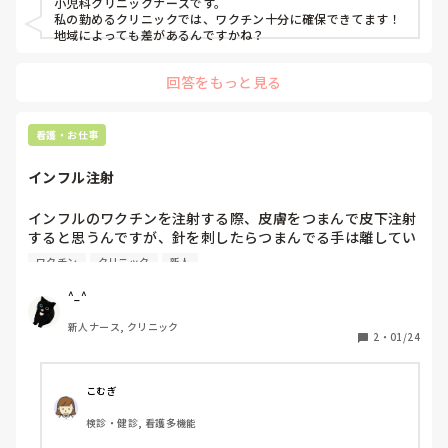
小児科クリニックナースです。

私の勤めるクリニックでは、ワクチン十分に確保できてます！
地域によっても差があるんですかね？
回答をもっと見る
看護・お仕事
インフル注射　
インフルのワクチンを注射する際、皮膚をつまんで皮下注射
すると思うんですが、針を刺したらつまんでる手は離してい
いですか？

ワクチン
クリニック
新人
それとも薬を注入した後？それとも針を抜いた後までです
か？
^_^
新人ナース, クリニック
2
・
01/24
こむぎ
検診・健診, 看護多機能