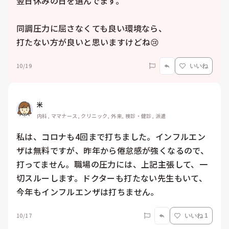
翌日休みの日を選んでます。

同調圧力に屈さなくても良い環境なら、

打たない方が良いと思いますけどね😢
10/19
いいね
米
内科, ママナース, クリニック, 外来, 検診・健診, 派遣
私は、コロナも4回まで打ちました。インフルエン
ザは無料ですが、昨年から倦怠感が強くなるので、
打ってません。職場の圧力には、上記主張して、一
切スルーします。ドクターも打たない先生もいて、
今年もインフルエンザは打ちません。
10/17
いいね 1