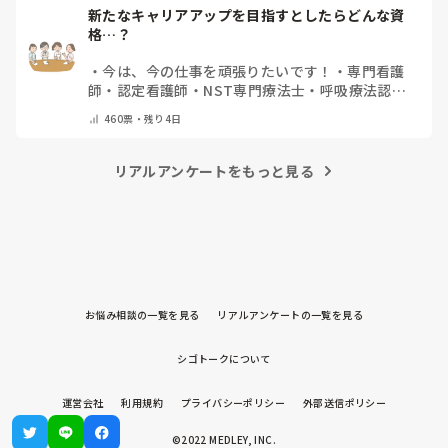
新たなキャリアアップを目指すとしたらどんな資
格…？
・
今は、今の仕事を頑張りたいです！
・
専門看護
師
・
認定看護師
・
NST専門療法士
・
呼吸療法認定
士
・
糖尿病療養指導士
・
認知症ケア専門士
・
消化器
460
票・
残り4日
内視鏡技師
・
その他(コメントで教えて下さい)
リアルアンケートをもっと見る
お悩み相談の一覧を見る
リアルアンケートの一覧を見る
シゴトークについて
運営会社
利用規約
プライバシーポリシー
外部送信ポリシー
©2022 MEDLEY, INC.