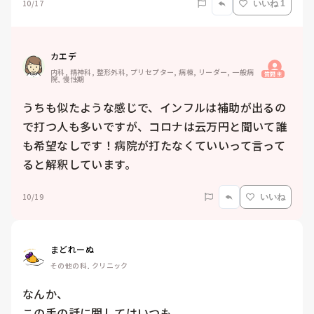
10/17
いいね 1
カエデ
内科, 精神科, 整形外科, プリセプター, 病棟, リーダー, 一般病
質問主
院, 慢性期
うちも似たような感じで、インフルは補助が出るの
で打つ人も多いですが、コロナは云万円と聞いて誰
も希望なしです！病院が打たなくていいって言って
ると解釈しています。
10/19
いいね
まどれーぬ
その他の科, クリニック
なんか、

この手の話に関してはいつも
