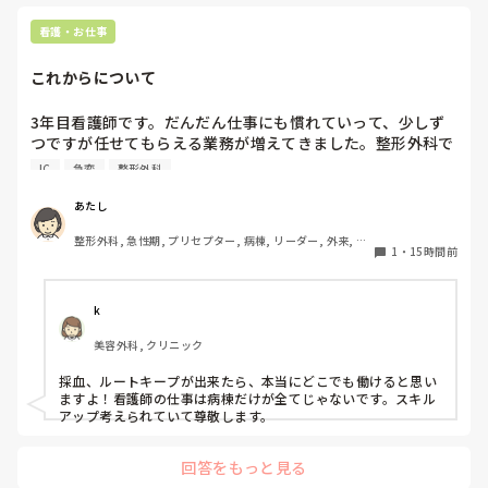
であれば、その時点ですぐDCをしなかったことが判断の遅れだ
ったとは限らないと思います。AFでも、血圧低下や意識障害な
看護・お仕事
ど循環が不安定な場合に緊急でDCを考えるので、落ち着いてい
たのであれば経過観察の場合もあります。

これからについて
また、AFからVT、VFへ移行したとのことですが、AFそのもの
だけが原因というより、心筋虚血や電解質異常など、背景に別
3年目看護師です。だんだん仕事にも慣れていって、少しず
の原因があった可能性も考えられると思います。

つですが任せてもらえる業務が増えてきました。整形外科で
働いていますが、たしかに高齢者が多い病棟ですがほぼ急変
VFになった後についても、AEDはVFやパルスレスVTに対して
IC
急変
整形外科
はありません。ここでずっと働くことは、私のスキルアップ
除細動するための機器なので、AEDで対応したこと自体が間違
いだったわけではないと思います。

にはつながらないんじゃないか、って思ってしまいます。で
あたし
も、循環器やICU、救命に移動する勇気もありません、、
文面を見る限り、AFに気づいて先生へ報告し、一度落ち着いた
整形外科, 急性期, プリセプター, 病棟, リーダー, 外来, 一
1
・
15時間前
後も観察を続け、また変化があった時には先生へ連絡されてい
般病院
ます。その電話の途中でVT、さらにVFへ移行したのであれば、
本当に急激な変化だったのだと思います。

k
振り返るのであれば、一人で「自分の判断が遅かった」と考え
るより、その時の血圧や症状、波形、採血などを先生やスタッ
美容外科, クリニック
フと一緒に確認してみると、何が起きていたのか少し整理でき
るかもしれません。

採血、ルートキープが出来たら、本当にどこでも働けると思い
ますよ！看護師の仕事は病棟だけが全てじゃないです。スキル
急変の後はどうしても「あの時こうしていたら」と考えてしま
アップ考えられていて尊敬します。
うと思います。一人で抱え込まず、周りの方ともお話ししてく
ださいね。本当にお疲れさまでした。
回答をもっと見る