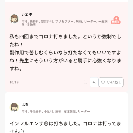
カエデ
内科, 精神科, 整形外科, プリセプター, 病棟, リーダー, 一般病
質問主
院, 慢性期
私も四回までコロナ打ちました。というか強制でし
たね！

副作用で苦しむくらいなら打たなくてもいいですよ
ね！先生にそういう方がいると勝手に心強くなりま
すね。
10/19
いいね 1
はる
内科, 呼吸器科, 小児科, 病棟, 介護施設, リーダー
インフルエンザ😷は打ちました。コロナは打ってま
せん🫠