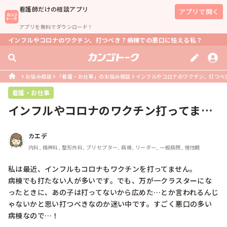
看護師
だけの相談アプリ
アプリで開く
アプリを無料でダウンロード！
インフルやコロナのワクチン、打つべき？病棟での悪口に怯える私？
お悩み相談
「看護・お仕事」のお悩み相談
インフルやコロナのワクチン、打つべ
看護・お仕事
インフルやコロナのワクチン打ってます
か？
カエデ
内科, 精神科, 整形外科, プリセプター, 病棟, リーダー, 一般病院, 慢性期
私は最近、インフルもコロナもワクチンを打ってません。

病棟でも打たない人が多いです。でも、万が一クラスターにな
ったときに、あの子は打ってないから広めた…とか言われるんじ
ゃないかと思い打つべきなのか迷い中です。すごく悪口の多い
病棟なので…！
