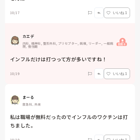
10/17
いいね 1
カエデ
内科, 精神科, 整形外科, プリセプター, 病棟, リーダー, 一般病
質問主
院, 慢性期
インフルだけは打つって方が多いですね！
10/19
いいね 1
まーる
救急科, 外来
私は職場が無料だったのでインフルのワクチンは打
ちました。
10/19