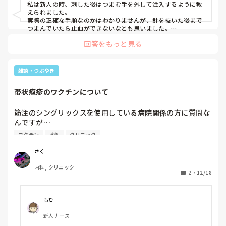
私は新人の時、刺した後はつまむ手を外して注入するように教
えられました。

実際の正確な手順なのかはわかりませんが、針を抜いた後まで
つまんでいたら止血ができないなとも思いました。

抜いた後は逆の手で止血するのが普通かなと思います。
回答をもっと見る
雑談・つぶやき
帯状疱疹のワクチンについて
筋注のシングリックスを使用している病院関係の方に質問な
んですが…

ワクチン
薬剤
クリニック
溶解液➕薬剤で0.5mlだと思うんですが、0.5ml入ってます
か？ギリギリだったり少ない？って思う時ないですか？
さく
内科, クリニック
2
・
12/18
もむ
新人ナース