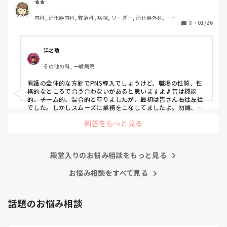
後、PNSを廃止しました。

るる
私は、そのPNSを廃止した病棟からまだPNSをやっている病
内科, 消化器内科, 救急科, 病棟, リーダー, 消化器外科, 一般
棟に9月に異動してきました。

8
・
01/26
病院
ぶっちゃけ、新人のレベルにかなりの差が出ているなぁと感
じざるを得ませんでした。

色々な病棟に入院したことのある患者さんも、「(私が異動
洋之助
する前の病棟の方が)新人が患者から見てもよく動けてた
その他の科, 一般病院
よ」と言っていました。

現病棟はPNSだけれども、結局は忙しくて、新人の面倒を見
看護の全体的な方針でPNS導入でしょうけど、職場の性質、性
てられず、清潔ケアや単純に点滴を繋げてくるなど、簡単な
格的なところで合う合わないがあると思いますよ🎵昔は機能
仕事しか新人にさせていませんでした。PNSを廃止した病棟
的、チーム的、混合的と有りましたが、最初は皆さん右往左往
では、イベントは必ずと言っていいほど新人に担当させて、
でした。しかしスムーズに業務をこなしてましたよ。勿論、指
導する事も😉🆗✨でしたよ🎵どうしてもPNSの導入なら皆さん
指導者やリーダーが責任持って指導することで、新人ができ
回答をもっと見る
と意見交換を行うべきと思いますよ🎵それに人手が足りないの
ることがどんどん増えていったと思っています。

は昔から口癖のように言われていますよ🎵人手が足りない分は
現在の病棟はスタッフの人数が少ないので、1ペアで患者14
足りるように業務をこなしている人もいます。意欲的でない新
人とか受け持つことも当たり前な感じです。

人も昔からいますのでね🎵とどのつまり看護師が自分の仕事へ
朝の情報収集にも時間がかかり、結果、患者のことがわから
殿堂入りのお悩み相談をもっと見る
の向き合い方になると思いますよ🎵僕は昔の人間なので、昔は
ないという状況になります。新人も放置されるのなら、PNS
良かったよしか言えませんが、今と比べると個人的な動きが多
いと思います。昔は患者様、スタッフ全員に目を配れる人が沢
お悩み相談をすべて見る
の意味があるのか疑問です。

山いて新人の指導もしっかりしていましたし、新人さんも答え
先日も、入職して10ヶ月経つけど造影MRIの検査出しをした
てくれましたよ🎵今のアナタに出来るでしょうか⁉️物事の良し
事がなく、やり方がわからない新人さんが、先輩に「今まで
悪しの批判は簡単です。僕も出来ます。自分で何か解決策があ
話題のお悩み相談
やったことないの！？もう10ヶ月なんだから、未経験なこと
るなら実施してみてはどうでしょうか⁉️そういう事と思います
は自分から積極的に言って！」と言われていて、そんな無茶
よ🎵人の命は地球より重いと言った人がいます。ならば１人で
抱えるのは到底ムリですね🎵ならば皆で抱えましょうね🎵僕の
な…と思いました。
