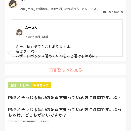
患者に使用した物品は使い捨て、という認識が頭の中にあっ
内科, 外科, 呼吸器科, 整形外科, 総合診療科, 新人ナース, 脳
て…。

19
・
06/19
神経外科, 慢性期, 回復期
プリセプターに

「普通鑷子捨てる！？明らかに使い捨てて良いような安物じ
ムーさん
ゃないよね？」

その他の科, 離職中
「そんなミスした新人、あなたが初めてだよ」

と言われました。。

えー。私も捨てたことありますよ。

私はクーパー

たしかに、よくよく考えてみれば

ハザードボックス閉めてたのをこじ開けるはめに。

手術室で使った物品も全部滅菌して使いまわすし、

これは私じゃないけど、患者さんのガラケーを洗濯ものと一緒
滅菌の種類とかも学校で習ったはずなのに

回答をもっと見る
に出しちゃったり。(これは問題か💦)
なんで頭回らなかったんだろう😭

市長さんは、

看護・お仕事
👑殿堂入り
患者さんに迷惑かけたわけじゃないから大丈夫、

と慰めてくれましたが、、

PNSとそうじゃ無いのを両方知っている方に質問です。ぶっ
自分が情けなくて情けなくて😭

ちゃけ、どっち...
明日からの勤務が怖い笑

PNSとそうじゃ無いのを両方知っている方に質問です。ぶっ
ちゃけ、どっちがいいですか？

こんなバカな私をせめて笑い飛ばしてください笑
PNS
情報収集
記録
私の病院は３年前からPNSを導入して、一部の病棟はその