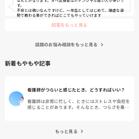
なんとかなります。オペ出身者はポテンシャル高い人が多いで
ス, 外来, 神経内科, 脳神経外科, NICU, 消化器外科, 一般病院, 慢性
す。

期, 回復期, 終末期, オペ室, 透析, 検診・健診
不安とは戦いなんですけど、一年生としてはじめて、謙虚な姿
勢で教わる事ができればどこでもやっていけます
回答をもっと見る
話題のお悩み相談をもっと見る
新着もやもや記事
看護師がつらいと感じたとき、どうすればいい？
看護師は非常に忙しく、ときにはストレスや負担を
感じることがあります。そんなとき、つらさを乗り
越えるためにはどうすればよいでしょうか？この記
事では、看護師がつらさを感じたときの対処法や秘
訣を紹介します。
もっと見る