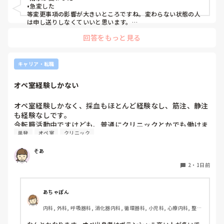
•急変した

等変更事項の影響が大きいところですね。変わらない状態の人
は申し送りしなくていいと思います。

絶対伝えたいけど長文で記録には残せない時は時間がある時は
回答をもっと見る
Wordで文章を作って渡してました。
キャリア・転職
オペ室経験しかない
オペ室経験しかなく、採血もほとんど経験なし、筋注、静注
も経験なしです。

今転職活動中ですけども、普通にクリニックとかでも働けま
単発
オペ室
クリニック
すかね(考えてるところは、眼科や皮膚科あたりです)

そあ
もう一つ、単発のバイトもしたいのですがオペ室経験しかな
い人でも働けるようなところはありますかね。

2
・
1日前
病棟経験も一度もないので色々と不安でいっぱいです。
あちゃぽん
内科, 外科, 呼吸器科, 消化器内科, 循環器科, 小児科, 心療内科, 整形
外科, 産科・婦人科, 耳鼻咽喉科, 皮膚科, 泌尿器科, リハビリ科, 総
合診療科, 救急科, 超急性期, ICU, CCU, HCU, その他の科, ママナー