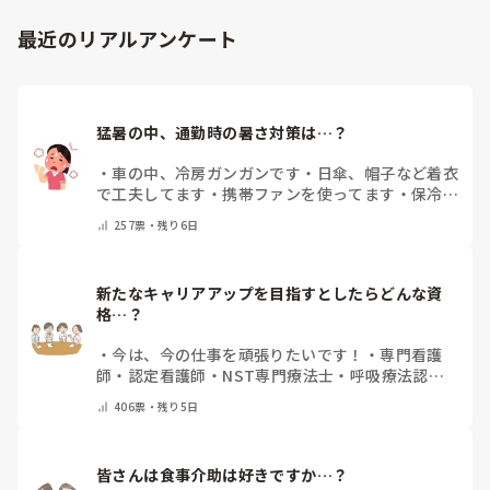
最近のリアルアンケート
猛暑の中、通勤時の暑さ対策は…？
・
車の中、冷房ガンガンです
・
日傘、帽子など着衣
で工夫してます
・
携帯ファンを使ってます
・
保冷剤
を持ち運んでいます
・
特に暑さ対策はしていませ
257
票・
残り6日
ん
・
その他（コメントで教えて下さい）
新たなキャリアアップを目指すとしたらどんな資
格…？
・
今は、今の仕事を頑張りたいです！
・
専門看護
師
・
認定看護師
・
NST専門療法士
・
呼吸療法認定
士
・
糖尿病療養指導士
・
認知症ケア専門士
・
消化器
406
票・
残り5日
内視鏡技師
・
その他(コメントで教えて下さい)
皆さんは食事介助は好きですか…？