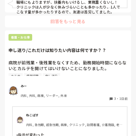
職場にもよりますが、扶養内もいけるし、業務重くないし！

クリニックは人が少なく休みづらいことも多かったり、1人で
こなす量が多かったりするので、友達は苦労してました。
回答をもっと見る
看護・お仕事
申し送り/これだけは知りたい内容は何ですか？？
病院が前残業・後残業をなくすため、勤務開始時間にならな
いとカルテを開けてはいけないことになりました。

カルテ
情報収集
申し送り
そのため、十分な情報収集が困難になり、前勤務者がしっか
りと記録に残していない場合はとても困ることが増えまし
みー
た。申し送り自体は存在していますが、後残業もなくす風潮
内科, 外科, 病棟, リーダー, 外来
で、5分以内で終わるように、と言われています。

3
・
1日前
人にもよるのですが、端的な申し送りのためにこれだけは知
っておきたい内容は何ですか？？
ねこばす
内科, 急性期, 超急性期, 病棟, クリニック, 訪問看護, 介護施設, 老健
施設, リーダー, 神経内科, 脳神経外科, 一般病院, 慢性期, 回復期, 終
末期, 透析, 保育園・学校, SCU, 派遣, 小規模多機能, 看護多機能
•指示が変わった
