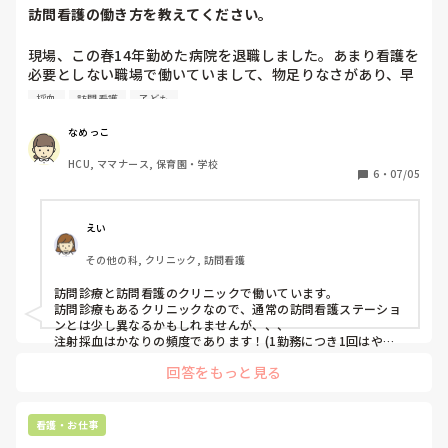
訪問看護の働き方を教えてください。
現場、この春14年勤めた病院を退職しました。あまり看護を
必要としない職場で働いていまして、物足りなさがあり、早
期退職を考えています。

採血
訪問看護
子ども
訪問看護にも興味があります。質問、訪問看護はどれくらい
の頻度で注射や採血をすることがありますか？ママナースに
なめっこ
は訪問看護が打ってつけとよく聞きますが、訪問の合間に授
HCU, ママナース, 保育園・学校
業参観や買い物に行けるものなのですか？
6
・
07/05
えい
その他の科, クリニック, 訪問看護
訪問診療と訪問看護のクリニックで働いています。

訪問診療もあるクリニックなので、通常の訪問看護ステーショ
ンとは少し異なるかもしれませんが、、、

注射採血はかなりの頻度であります！(1勤務につき1回はやっ
ているかと思います)点滴開始時のルート確保や、点滴が漏れた
回答をもっと見る
りした際は都度ルート確保も行ってます。

訪問の合間に授業参観に行くほどの時間はありませんが、落ち
着いており余裕がある日は、個人的な買い物などは行けてま
す！
看護・お仕事