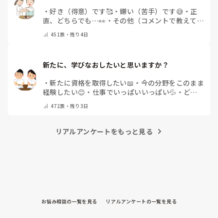
・
好き（得意）です🥰
・
嫌い（苦手）です😅
・
正
直、どちらでも…👀
・
その他（コメントで教えてく
ださい）
451
票・
残り4日
新たに、学びなおしたいと思いますか？
・
新たに資格を取得したい📖
・
今の分野をこのまま
経験したい😊
・
仕事でいっぱいいっぱい💦
・
どん
な自分になりたいか探し中🧐
・
その他（コメントで
472
票・
残り3日
教えてください）
リアルアンケートをもっと見る
お悩み相談の一覧を見る
リアルアンケートの一覧を見る