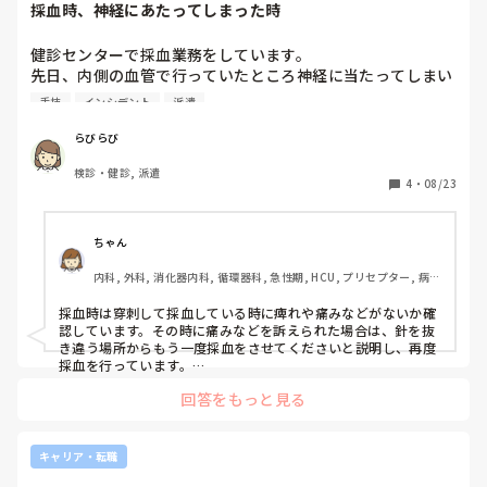
採血時、神経にあたってしまった時
健診センターで採血業務をしています。

先日、内側の血管で行っていたところ神経に当たってしまい
強く痛みを訴えられました。

手技
インシデント
派遣
すぐに針は抜いて反対の腕から採血を行いました。

らびらび
その時に患者さんにどう声をかけるのがいいのか分からずあ
検診・健診, 派遣
たふたしてしまいました。

4
・
08/23
みなさんは、こういうトラブルの際どのように対応されてい
ますか？
ちゃん
内科, 外科, 消化器内科, 循環器科, 急性期, HCU, プリセプター, 病
棟, リーダー, 消化器外科, 一般病院
採血時は穿刺して採血している時に痺れや痛みなどがないか確
認しています。その時に痛みなどを訴えられた場合は、針を抜
き違う場所からもう一度採血をさせてくださいと説明し、再度
採血を行っています。

あたふたしてしまうことで、相手にも不安が伝わってしまうた
回答をもっと見る
め出来るだけ冷静に対応することを心がけています。
キャリア・転職