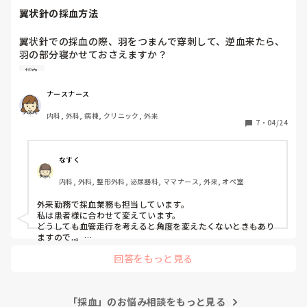
翼状針の採血方法
翼状針での採血の際、羽をつまんで穿刺して、逆血来たら、
羽の部分寝かせておさえますか？

寝かせたら、針先が血管壁に当たるときありませんか？

採血
なので羽をつまんだまま、採血を終わらすのですが、あまり
良くないですか？
ナースナース
内科, 外科, 病棟, クリニック, 外来
7
・
04/24
なすく
内科, 外科, 整形外科, 泌尿器科, ママナース, 外来, オペ室
外来勤務で採血業務も担当しています。

私は患者様に合わせて変えています。

どうしても血管走行を考えると角度を変えたくないときもあり
ますので..。

血管がしっかりしている人は翼部分を押さえてずれないように
回答をもっと見る
しています。
「採血」のお悩み相談をもっと見る