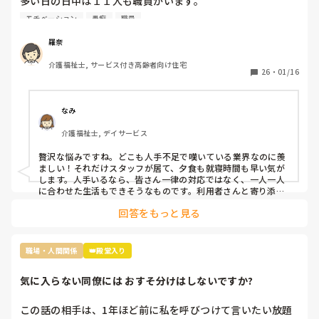
多い日の日中は１１人も職員がいます。

なので暇すぎて仕事内容がないです。

モチベーション
愚痴
職員
2人は掃除担当なので居室掃除やシーツ交換は

掃除担当がされるのですが、介護側の職員のすることもない
羅奈
ため廊下の掃除や壁拭き、手すり消毒などの掃除をしていま
介護福祉士, サービス付き高齢者向け住宅
す。

26
・
01/16
レクは午前と午後にしているし、他に何か職員がしたらいい
と思う仕事内容ってありますか？

なみ
不満なのは16時までの勤務の職員が多いので、16時〜18時
介護福祉士, デイサービス
は2人です。17時夕食が提供されるのですが

早く食べてもらって18時までには全員寝てもらうんです。
贅沢な悩みですね。どこも人手不足で嘆いている業界なのに羨
ましい！それだけスタッフが居て、夕食も就寝時間も早い気が
します。人手いるなら、皆さん一律の対応ではなく、一人一人
に合わせた生活もできそうなものです。利用者さんと寄り添っ
て会話をしてニーズを拾い上げたり、散歩に行ったり、イベン
回答をもっと見る
トを開催したり、工作レクをしてみたり…やることを探せばい
くらでも出てくるのが介護です。スタッフ同士で世間話して時
間を潰していませんか？利用者様の生活の質向上のために何が
できるか、今一度模索してみてはいかがでしょうか。
職場・人間関係
👑殿堂入り
気に入らない同僚には おすそ分けはしないですか?
この話の相手は、1年ほど前に私を呼びつけて言いたい放題