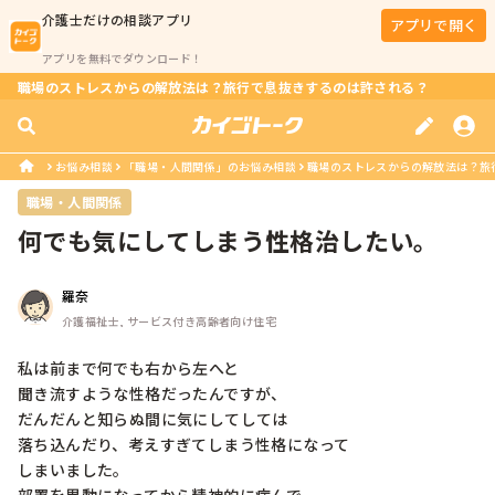
介護士
だけの相談アプリ
アプリで開く
アプリを無料でダウンロード！
職場のストレスからの解放法は？旅行で息抜きするのは許される？
お悩み相談
「職場・人間関係」のお悩み相談
職場のストレスからの解放法は？旅
職場・人間関係
何でも気にしてしまう性格治したい。
羅奈
介護福祉士, サービス付き高齢者向け住宅
私は前まで何でも右から左へと

聞き流すような性格だったんですが、

だんだんと知らぬ間に気にしてしては

落ち込んだり、考えすぎてしまう性格になって

しまいました。
