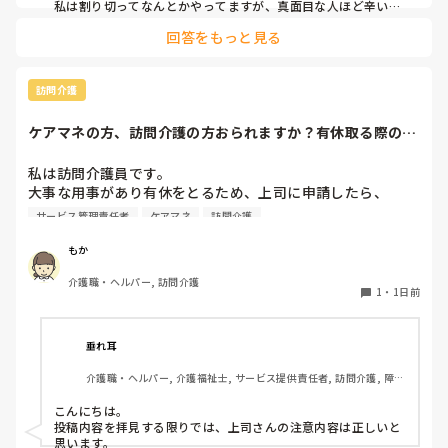
私は割り切ってなんとかやってますが、真面目な人ほど辛いお
もいしてそうですよね。
回答をもっと見る
訪問介護
ケアマネの方、訪問介護の方おられますか？有休取る際の、
利用者やケアマネ...
私は訪問介護員です。

大事な用事があり有休をとるため、上司に申請したら、

代わりに訪問する職員を考えるとのこと。

サービス管理責任者
ケアマネ
訪問介護
また、利用者に対しては、私は利用者とよくプライベートの
話などもしたりと仲が良いため（←表現の仕方良くないかも
もか
です、すみません）こういう理由で休みをとるから、代わり
介護職・ヘルパー, 訪問介護
の人になるけどいいかという相談をしていました。利用者か
1
・
1日前
らは、「全然いいよ！優先してね」と言ってくださって、代
わりはいらないから中止でいいよとのこと。このことを上司
に伝えたら、注意されました。

垂れ耳
介護職・ヘルパー, 介護福祉士, サービス提供責任者, 訪問介護, 障害
上司の注意内容

福祉関連
→利用者に対して、こういう理由で有休をとると言ってはい
こんにちは。

けない。

投稿内容を拝見する限りでは、上司さんの注意内容は正しいと
→ケアマネに中止になることを伝える時は、有休をとるから
思います。
