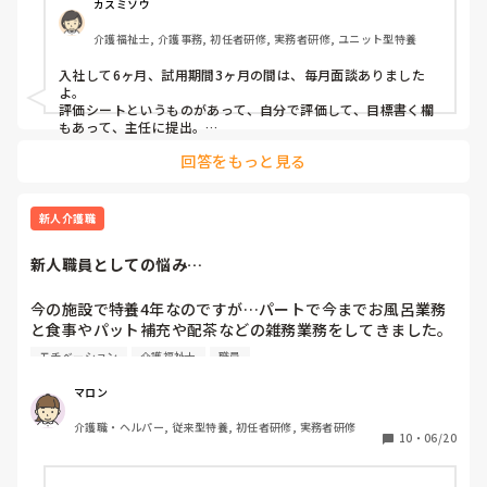
カスミソウ
介護福祉士, 介護事務, 初任者研修, 実務者研修, ユニット型特養
入社して6ヶ月、試用期間3ヶ月の間は、毎月面談ありました
よ。

評価シートというものがあって、自分で評価して、目標書く欄
もあって、主任に提出。

うちの主任は評価すごく厳しいです。

回答をもっと見る
試用期間終わってからは、毎月5項目書かれた問いに対して、
まず自分で評価して、主任に提出。

できてないこと多く、ほとんど✖️付けられています。他人の評
価は厳しいですね。

新人介護職
内容は、接遇（職員、家族様、利用者様に対しての接し方）、
レクリエーション（体操、口腔体操等）、口腔ケア、水分提
新人職員としての悩み…
供、尿路感染が塞げているか等ですね。

今の施設で特養4年なのですが…パートで今までお風呂業務
と食事やパット補充や配茶などの雑務業務をしてきました。

モチベーション
介護福祉士
職員
今年、介福の資格も無事取れて正職を考えて、時間を伸ばし
たり、不規則勤務を6月から始めたのですが…

マロン
介護職・ヘルパー, 従来型特養, 初任者研修, 実務者研修
早出業務は慣れたかも？遅出業務は、服薬とご飯とかで押し
10
・
06/20
たり…
