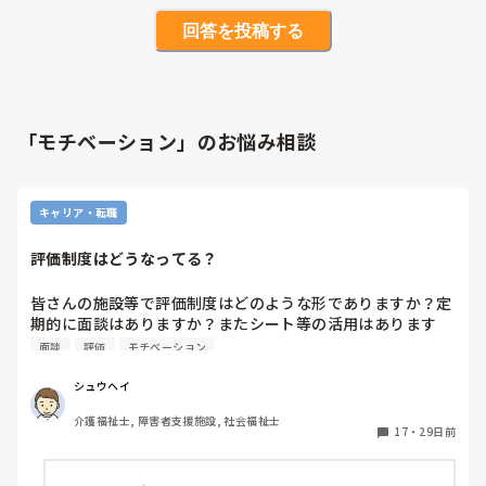
回答を投稿する
「モチベーション」のお悩み相談
キャリア・転職
評価制度はどうなってる？
皆さんの施設等で評価制度はどのような形でありますか？定
期的に面談はありますか？またシート等の活用はあります
か？わかる範囲で教えてください。
面談
評価
モチベーション
シュウヘイ
介護福祉士, 障害者支援施設, 社会福祉士
17
・
29日前