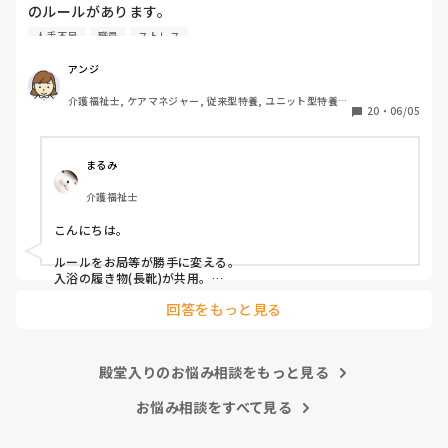
のルールがあります。

いままでの私に対しての悪行についても一緒に…)について
その中でもみなさんが、これだけは嫌だと思う働き方はなん
の手紙を作っているところなんですが…

人手不足
職員
ストレス
でしょうか？

私は

たた、あくまで手紙(質問書)のなかのことで、私としては、
アンジ
連帯責任が強すぎる職場

たとえ気に入らない職員がいたとしてもみんなの目に見える
介護福祉士, ケアマネジャー, 従来型特養, ユニット型特養, 
働かない人のカバーが当たり前の職場

行為なので、他の職員もいい思いをしないと思うので、特定
20
・
06/05
居宅ケアマネ
個々の仕事の領域と責任が曖昧な職場

の気に入らない職員にお土産をお裾分けをしないということ
休みの日まで出勤がある職場

はしないつもりいますが、看護師Nがやった行為は 一般常識
家でやってきてと平気で仕事を渡される職場

としてまかり通るのでしょうか?

まるみ
介護福祉士
こんにちは。

ルールをお局等が勝手に変える。

入浴の履き物(長靴)が共用。

回答をもっと見る
が嫌ですw
殿堂入りのお悩み相談をもっと見る
お悩み相談をすべて見る