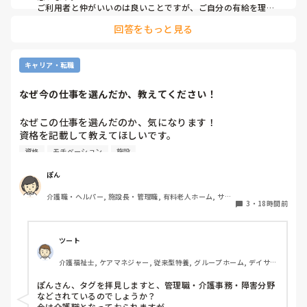
中止になったとは言わないこと。「中止にさせてもらうこと
ご利用者と仲がいいのは良いことですが、ご自分の有給を理由
にケアをキャンセルされるのは筋違いかと。

になった」ではなく「中止にさせてもらってもよろしいです
回答をもっと見る
それだけ、そのご利用者がもかさんのことを信頼されてるんで
か？」と聞くようにして。

しょうけど、もしもかさんご自身が体調不良でケアに行けない
場合のことを考えたら、他のスタッフも行けた方がローテーシ
と言われました。

ョン組めますよね。
キャリア・転職
なぜ今の仕事を選んだか、教えてください！
私の考え対応が間違えていますか？
なぜこの仕事を選んだのか、気になります！

資格を記載して教えてほしいです。

資格
モチベーション
施設
私は介護士です。

ぽん
帰省して中学の同級生と地元でご飯した時に、その人が介護
介護職・ヘルパー, 施設長・管理職, 有料老人ホーム, サー
の仕事をしていると聞いて、その時はあまり興味もてず、聞
3
・
18時間前
ビス付き高齢者向け住宅, 訪問介護, 介護事務, 初任者研修, 
き流してました。

障害福祉関連, 障害者支援施設
しかしUターン転職活動中にたまたま街でその人と会って、
ツート
流れでカフェで話して、

介護福祉士, ケアマネジャー, 従来型特養, グループホーム, デイサー
施設見学だけでも行ってみたら、実際に現場を見て素敵だと
ビス
思って決めました。
ぽんさん、タグを拝見しますと、管理職・介護事務・障害分野
などされているのでしょうか？

今は介護職となっておられますが…
