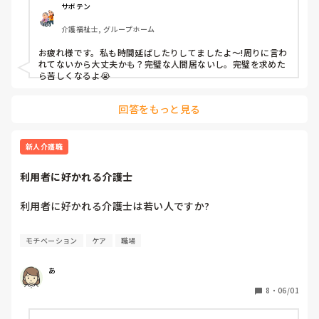
どっちも自分の中でちゃんも出来てるのかも分かりません…

サボテン
介護福祉士, グループホーム
最近、遅出の独り立ちが1回のみ…

お疲れ様です。私も時間延ばしたりしてましたよ～!周りに言わ
唯一の救いが名前と顔が一致してる事と排泄、移乗が出来る
れてないから大丈夫かも？完璧な人間居ないし。完璧を求めた
ことです

ら苦しくなるよ😭
業務もしっかりこなせないのに正職なるのはと思ってしまい
回答をもっと見る
ますし…

パニック状態みたいになって動きが遅いです。

新人介護職
毎日お腹も痛ければ、気持ちも焦りや不安でいっぱいいっぱ
いで睡眠もあまり…

利用者に好かれる介護士
まだ、1ヶ月経ってないって事もありますが…

利用者に好かれる介護士は若い人ですか?
行動も遅い気がします…

こんな職員居てるのでしょうか…

モチベーション
ケア
職場
もう、また、涙が出そうです

あ
私はこのままできるかと疑心暗鬼です。

8
・
06/01