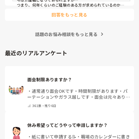
つまり、何年くらいのご経験のある方が求められているのか、
それによってお伝えしたい事に少し違いが出てはきますね…　

回答をもっと見る
でも、せっかくのご質問、汎用的に普通に私の実際をお応えさ
せて頂きますね…　

一言で申せば、色んな仕事は‘数字＝結果やノルマ’が求められ
ます。それにら心底疲れた時に、「直接人様に優しくできる仕
話題のお悩み相談をもっと見る
事をしたい」と思ったから、ですね。本当は、なぜだからと言
って福祉に目が向いたか、など色々あるのですが、そこまでは
求められていない、と思いますので、端的に応えをお伝えさせ
て頂きました。

最近のリアルアンケート
同じ仲間として、その疑問もよーく分かるところでしたの
で、、
面会制限ありますか？
・
通常通り面会OKです
・
時間制限があります
・
パ
ーテーションやガラス越しです
・
面会は元々ありま
せん
・
その他（コメントで教えてください）
361
票・
残り6日
休み希望ってどうやって申請しますか？
・
紙に書いて申請する📝
・
職場のカレンダーに書き