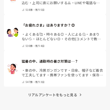
込む
・
上司に直にお願いする🙇
・
LINEや電話など
で申請する
・
その他（コメントで教えてください）
518
票・
残り5日
「お疲れさま」はありますか？😊
・
よくある🥰
・
時々ある😊
・
人による🤔
・
あまり
ない💦
・
ほとんどない😢
・
その他(コメントで教え
てください)
530
票・
残り4日
猛暑の中、通勤時の暑さ対策は…？
・
車の中、冷房ガンガンです
・
日傘、帽子など着衣
で工夫してます
・
携帯ファンを使ってます
・
保冷剤
を持ち運んでいます
・
特に暑さ対策はしていませ
547
票・
残り3日
ん
・
その他（コメントで教えて下さい）
リアルアンケートをもっと見る