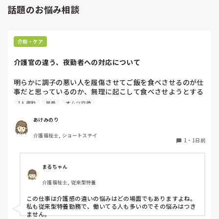
話題のお悩み相談
介助・ケア
介護官の違う、夜勤者への対応について
明らかに調子の悪い人を履傷させてご飯を食べさせるのが仕
事だと思っているのか、無理に起こして食べさせようとする
スタッフがいます。私が出勤して急変に気づき対応しました
1人夜勤
早番
オムツ交換
が、その後本人に聞き出しても自分の時は問題なかったか
（夜勤者）とか平気でドヤ顔でいます。

あけみのり
夜勤は1人夜勤です。その時はベトナム人と早番の2人体制で
介護福祉士, ショートステイ
したけども、どちらも急変対応に特化しておらず、この2人
1
・
1日前
が夜勤をすると見守り不足で大変になるんではないかなと危
惧してます。夜間はただオムツ交換変えればいい。トイレに
連れて行けばいい？寝るか寝ないか問題だみたい平気で言う
まるちゃん
ので人員が少ないため入らせていますが、きちんと見守りの
介護福祉士, 従来型特養
であれば夜勤も外すが管理者がオッケーを出しているので、
出勤日は誰かがどうにかなっているのではないかと怖すぎて
この仕事は介護感の違いの悩みはどの場面でもありますよね。

出勤するのが苦痛になります
私も従来型特養勤務で、働いてる人も多いのでその悩みはつき
ません。
