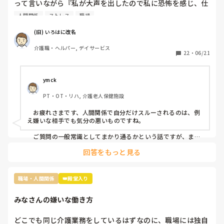
って言いながら『私が大声を出したので私に恐怖を感じ、仕
事が一緒にできない』と因縁をつけてきた 看護師Nなんです
人間関係
ストレス
職場
が…

(旧) いろはに改名
当時、現場にいた関係者に事情聴取をした結果、 レクリエ
介護職・ヘルパー, デイサービス
ーションも止まらなかったし、誰も仲裁には来なかったので
22
・
06/21
思ったほど大声を出しているようには聞こえなかったという
結論がでたのに、この看護師『 周りがなんと言っても、私
は、あの時、大声を出されて恐怖を感じた』とずっと言い続
ymck
けていて、この話を境に、敵意というより憎悪をむき出しに
PT・OT・リハ, 介護老人保健施設
するようになってきました。

　お疲れさまです、人間関係で自分だけスルーされるのは、例
そんなある日のことです。看護師Nがどこかに旅行に行って
え嫌いな相手でも気分の悪いものですね。

きたのでお土産をみんなの連絡用のレターケースの中に入れ
あったんですが、私のところにだけ入っていなかったです
　ご質問の一般常識としてまかり通るかという話ですが、まか
り通りはするけど別の意味で良くないことだと思います。つま
ね。

回答をもっと見る
り、お土産誰に配るかは本人の自由ではありますが、特定の一
人だけのけ者にするのはハラスメントに相当するということで
まあ、もらったところでお礼を言わなきゃいけないと思うと
す。とはいえ「うっかり忘れてた」可能性も否定できません
貰わなくてよかったな。と思うのですが…

し、故意にのけ者にしていた証拠もないのが難しいですね。

職場・人間関係
👑殿堂入り
この件に関しては管理者宛に『私もどこかに行ってお土産を
　相手に合わせた対応をするということは、相手と同じレベル
みなさんの嫌いな働き方
になるということです。おっしゃる通り、ご自身はお相手をの
買ってきた場合、この看護師Nにはあげようとは思いません
け者にしない、ハラスメント加害者にならないことが大切だと
が、私が気に入らない職員には看護師Nがやったようにお土
思います。
どこでも同じ介護業務をしているはずなのに、職場には独自
産を配らなくてもいいのでしょうか』という内容(プラス、