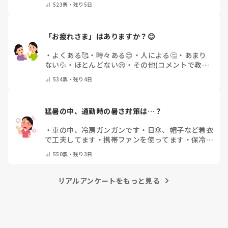
523
票・
残り5日
「お疲れさま」はありますか？😊
・
よくある🥰
・
時々ある😊
・
人による🤔
・
あまり
ない💦
・
ほとんどない😢
・
その他(コメントで教え
てください)
534
票・
残り4日
猛暑の中、通勤時の暑さ対策は…？
・
車の中、冷房ガンガンです
・
日傘、帽子など着衣
で工夫してます
・
携帯ファンを使ってます
・
保冷剤
を持ち運んでいます
・
特に暑さ対策はしていませ
550
票・
残り3日
ん
・
その他（コメントで教えて下さい）
リアルアンケートをもっと見る