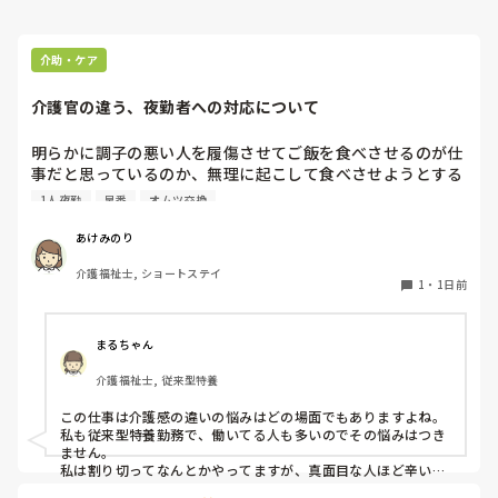
介助・ケア
介護官の違う、夜勤者への対応について
明らかに調子の悪い人を履傷させてご飯を食べさせるのが仕
事だと思っているのか、無理に起こして食べさせようとする
スタッフがいます。私が出勤して急変に気づき対応しました
1人夜勤
早番
オムツ交換
が、その後本人に聞き出しても自分の時は問題なかったか
（夜勤者）とか平気でドヤ顔でいます。

あけみのり
夜勤は1人夜勤です。その時はベトナム人と早番の2人体制で
介護福祉士, ショートステイ
したけども、どちらも急変対応に特化しておらず、この2人
1
・
1日前
が夜勤をすると見守り不足で大変になるんではないかなと危
惧してます。夜間はただオムツ交換変えればいい。トイレに
連れて行けばいい？寝るか寝ないか問題だみたい平気で言う
まるちゃん
ので人員が少ないため入らせていますが、きちんと見守りの
介護福祉士, 従来型特養
であれば夜勤も外すが管理者がオッケーを出しているので、
出勤日は誰かがどうにかなっているのではないかと怖すぎて
この仕事は介護感の違いの悩みはどの場面でもありますよね。

出勤するのが苦痛になります
私も従来型特養勤務で、働いてる人も多いのでその悩みはつき
ません。

私は割り切ってなんとかやってますが、真面目な人ほど辛いお
もいしてそうですよね。