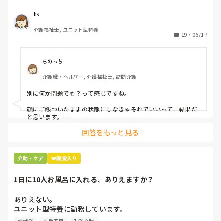
り、布団や衣類を口に入れたりする行為も見られるため、安
自分やっちゃってるなと思いました。

全面を考えると物を持っていただくことも難しい状況です。

hk
皆さんはどうですか⁇
介護福祉士, ユニット型特養
職員によって腹帯の装着方法に差があり、緩みが生じている
19
・
06/17
可能性も考えていますが、それ以外にも有効な対策や工夫が
ありましたら、ぜひ教えていただけると幸いです。よろしく
ちのっち
介護職・ヘルパー, 介護福祉士, 訪問介護
別に何か問題でも？って感じですね。

顔にご飯ついたままの状態にしなきゃそれでいいって、結果だ
と思います。

回答をもっと見る
私お風呂専属でバイトしてるんですけど、お風呂の時に顔にカ
レーつけた人とかいますもん。

あーやってくれなかったんだなって。スプーンでぬぐったりそ
介助・ケア
👑殿堂入り
んなことすら、やらないのかね、酷いスタッフとか思いなが
ら。

1日に10人お風呂に入れる、ありえますか？
机上の空論、理想論、いちいち腹立ててもしょうがない。
ありえない。

ユニット型特養に勤務しています。

人手不足で入浴のない日があるため、今度1日に10人入れて
機械浴
人手不足
入浴介助