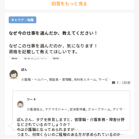
回答をもっと見る
それだけ、そのご利用者がもかさんのことを信頼されてるんで
か？」と聞くようにして。

しょうけど、もしもかさんご自身が体調不良でケアに行けない
場合のことを考えたら、他のスタッフも行けた方がローテーシ
と言われました。

ョン組めますよね。
キャリア・転職
なぜ今の仕事を選んだか、教えてください！
私の考え対応が間違えていますか？
なぜこの仕事を選んだのか、気になります！

資格を記載して教えてほしいです。

資格
モチベーション
施設
私は介護士です。

ぽん
帰省して中学の同級生と地元でご飯した時に、その人が介護
介護職・ヘルパー, 施設長・管理職, 有料老人ホーム, サービス
の仕事をしていると聞いて、その時はあまり興味もてず、聞
3
・
1日前
付き高齢者向け住宅, 訪問介護, 介護事務, 初任者研修, 障害福
き流してました。

祉関連, 障害者支援施設
しかしUターン転職活動中にたまたま街でその人と会って、
ツート
流れでカフェで話して、

介護福祉士, ケアマネジャー, 従来型特養, グループホーム, デイサー
施設見学だけでも行ってみたら、実際に現場を見て素敵だと
ビス
思って決めました。
ぽんさん、タグを拝見しますと、管理職・介護事務・障害分野
などされているのでしょうか？

今は介護職となっておられますが…

つまり、何年くらいのご経験のある方が求められているのか、