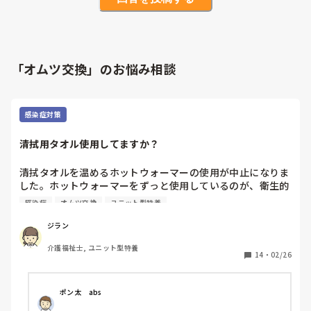
「オムツ交換」のお悩み相談
感染症対策
清拭用タオル使用してますか？
清拭タオルを温めるホットウォーマーの使用が中止になりま
した。ホットウォーマーをずっと使用しているのが、衛生的
に良くないらしく、レジオネラ菌の問題もあるそうで……
感染症
オムツ交換
ユニット型特養
（レジオネラ菌が出た訳ではないのですが）。

今は居室にある洗面台のお湯を使用して、その都度濡らして
ジラン
から対応をしていますが、洗面台から出るお湯は38℃くらい
介護福祉士, ユニット型特養
なので、清拭タオルとしては少し冷たい温度で、入居者さん
14
・
02/26
からも時々『冷たい』と言われます。

こんご、ホットウォーマーを使用することはないようで、何
か別の対応を考えないといけないのですが、皆さんの施設
ポン太　abs