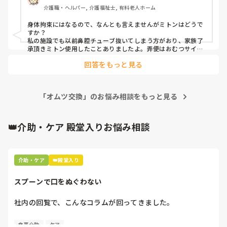
ながってしまいました。

介護職・ヘルパー, 介護福祉士, 有料老人ホーム
現在は1～2時間ごとに腹帯の位置を確認・付け直しています
身体拘束にはなるので、なんとも言えませんがミトンはどうで
が、A様は右麻痺で左手の力が非常に強く、抵抗や暴力もあ
すか？

るため、本来は2人介助が望ましいものの、人員不足で1人対
私の施設でも以前鼻腔チューブ抜いてしまう方がおり、家族了
応になることがほとんどです。

承頂きミトン使用したことありましたよ。弄便はおむつサイズ
合ってないとかありませんか？腹帯の装置方法がバラバラなら
回答をもっと見る
勿論利用者さんの不快感にも差があると思いますし、何サイズ
ボタン式胃瘻への変更やつなぎ服も検討しましたが、ボタン
使ってるか分かりませんがそんな中例えばオムツsサイズ使っ
式は費用もかかりますし、現在のA様の状態では効果が不透
て腰回りがギチギチとかなら勿論利用者さんが不快になるのも
明です。また、つなぎ服についても、A様は胃瘻チューブよ
無理ないかなと思います。

り弄便行為のほうが深刻で、効果は期待しにくいのではない
「オムツ交換」のお悩み相談をもっと見る
文面だけでは把握出来ない部分もあるので、間違っている箇所
かと考えています。

があればすみません。私が思ったのはこの点です。
👑介助・ケア 殿堂入りお悩み相談
弄便行為については、パッドによる蒸れや痒み、不快感が原
因ではないかと考え、以前はパッドを装着しない時間を設け
たり、排尿パターンを記録して排泄介助の回数を増やしたり
と対応していましたが、改善は見られませんでした。また、
介助・ケア
👑殿堂入り
頻繁にオムツへ手を入れているにもかかわらず、陰部や臀部
に掻き傷などは見られず、痒みが主な原因とも考えにくい状
スプーンで口をぬぐわない
況です。

社内の回覧で、こんなコラムが回ってきました。

AIからは「オムツ内の温もりで安心感を得ている可能性があ
るため、安心できるものを持っていただく」という提案もあ
[スプーンで口をぬぐわない]

りました。しかし、A様には異食があり、便を口に入れた
食事介助
ケア