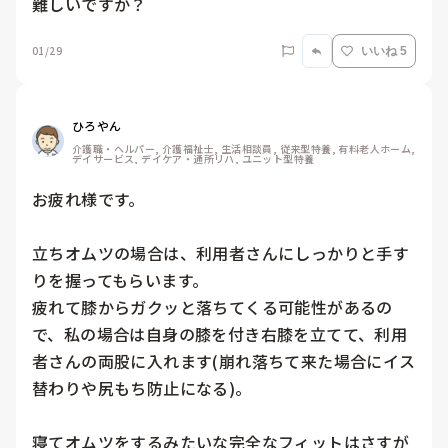
難しいですか？
01/29
いいね 5
ひろやん
介護職・ヘルパー, 介護福祉士, 生活相談員, 従来型特養, 有料老人ホーム, 
デイサービス, デイケア・通所リハ, ユニット型特養
お疲れ様です。

立ちオムツの場合は、利用者さんにしっかりと手す
りを握ってもらいます。

疲れて膝からガクッと落ちてくる可能性があるの
で、私の場合は自身の膝を付き右膝を立てて、利用
者さんの両股に入れます(崩れ落ちて来た場合にイス
替わりや尻もち防止になる)。

寝てオムツをするみたいな完全なフィットはさすが