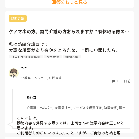
回答をもっと見る
訪問介護
ケアマネの方、訪問介護の方おられますか？有休取る際の、
利用者やケアマネ...
私は訪問介護員です。

大事な用事があり有休をとるため、上司に申請したら、

代わりに訪問する職員を考えるとのこと。

サービス管理責任者
ケアマネ
訪問介護
また、利用者に対しては、私は利用者とよくプライベートの
話などもしたりと仲が良いため（←表現の仕方良くないかも
もか
です、すみません）こういう理由で休みをとるから、代わり
介護職・ヘルパー, 訪問介護
の人になるけどいいかという相談をしていました。利用者か
1
・
1日前
らは、「全然いいよ！優先してね」と言ってくださって、代
わりはいらないから中止でいいよとのこと。このことを上司
に伝えたら、注意されました。

垂れ耳
介護職・ヘルパー, 介護福祉士, サービス提供責任者, 訪問介護, 障害
上司の注意内容

福祉関連
→利用者に対して、こういう理由で有休をとると言ってはい
こんにちは。

けない。

投稿内容を拝見する限りでは、上司さんの注意内容は正しいと
→ケアマネに中止になることを伝える時は、有休をとるから
思います。

中止になったとは言わないこと。「中止にさせてもらうこと
ご利用者と仲がいいのは良いことですが、ご自分の有給を理由
にケアをキャンセルされるのは筋違いかと。

になった」ではなく「中止にさせてもらってもよろしいです