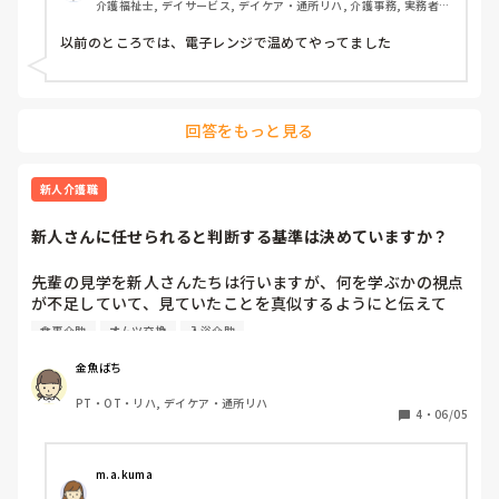
介護福祉士, デイサービス, デイケア・通所リハ, 介護事務, 実務者研
修, 小規模多機能型居宅介護
以前のところでは、電子レンジで温めてやってました
回答をもっと見る
新人介護職
新人さんに任せられると判断する基準は決めていますか？
先輩の見学を新人さんたちは行いますが、何を学ぶかの視点
が不足していて、見ていたことを真似するようにと伝えて
も、だいたい再現できません。即時に再現できずにもたつく
食事介助
オムツ交換
入浴介助
こともしばしばです。移乗介助、食事介助、オムツ交換な
ど、特に体に麻痺など身体的症状を伴う方の配慮は理屈は分
金魚ばち
かっても再現できずに苦労しています。

PT・OT・リハ, デイケア・通所リハ
時間が解決すると見守るか、どうしても無理と業務から外す
4
・
06/05
か、その判断基準はどうされてますか？
m.a.kuma