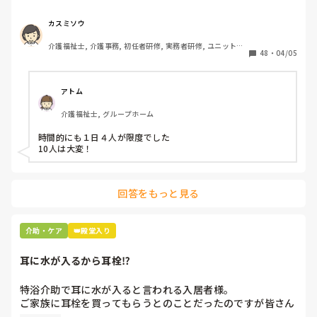
下さいとリーダーから言われました。

午前中に5人、午後から1人助っ人つけるので5人入れて下さ
カスミソウ
いとのことです。

介護福祉士, 介護事務, 初任者研修, 実務者研修, ユニット型
ここはほぼ全員寝たきりの方ですよ。ありえますか？

48
・
04/05
特養
アトム
介護福祉士, グループホーム
時間的にも１日４人が限度でした

10人は大変！
回答をもっと見る
介助・ケア
👑殿堂入り
耳に水が入るから耳栓⁉︎
特浴介助で耳に水が入ると言われる入居者様。

ご家族に耳栓を買ってもらうとのことだったのですが皆さん
どう思われますか？
