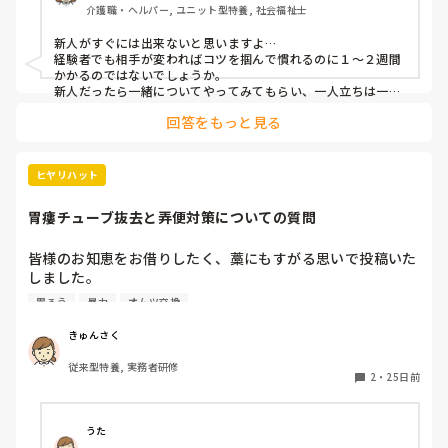
介護職・ヘルパー, ユニット型特養, 社会福祉士
新人がすぐには出来ないと思いますよ…

経験者でも相手が変わればコツを掴んで慣れるのに１〜２週間
かかるのではないでしょうか。

新人だったら一緒についてやってみてもらい、一人立ちは一ヶ
月後くらい見積もってます。

回答をもっと見る
相手がいる仕事ですし、即時に再現は不可能と思います。
ヒヤリハット
胃瘻チューブ抜去と弄便対策についての質問
皆様のお知恵をお借りしたく、藁にもすがる思いで投稿いた
しました。

私は特養常勤職員ですが、居室担当のA様についての質問で
胃ろう
暴力
オムツ交換
す。

きゅんさく
先日、胃瘻チューブを使用しているA様がベッド上で自己抜
従来型特養, 実務者研修
去する事故が発生しました。A様は造設当初からチューブ弄
2
・
25日前
りが強く、現在はチューブをフェイスタオルで保護し、下着
とマジックテープ式の腹帯で固定しています。しかし数日に
一度は腹帯が胸付近までずり上がっており、今回は事故につ
うた