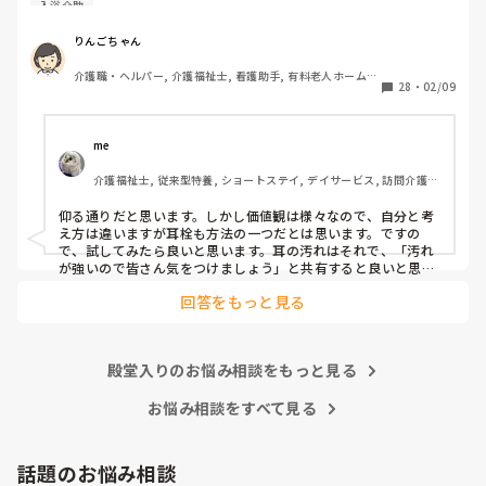
入浴介助
まずは水が入らないように介助を工夫するのが先なのではと
思ったのですがパートなためあまり強く言えず…

りんごちゃん
また洗髪後どうやら耳を拭いてない様子。あとから耳を拭い
介護職・ヘルパー, 介護福祉士, 看護助手, 有料老人ホーム, 
て欲しいと言われて拭くととても汚いのですが、耳栓よりも
28
・
02/09
サービス付き高齢者向け住宅, 病院, 初任者研修, 実務者研
まず耳拭くのが先なのではと…

修, ユニット型特養
耳栓の管理も大変だと思いますし（衛生的に消毒なども必要
かと）、皆さんどう思われますか？
me 
介護福祉士, 従来型特養, ショートステイ, デイサービス, 訪問介護, 
ユニット型特養
仰る通りだと思います。しかし価値観は様々なので、自分と考
え方は違いますが耳栓も方法の一つだとは思います。ですの
で、試してみたら良いと思います。耳の汚れはそれで、「汚れ
が強いので皆さん気をつけましょう」と共有すると良いと思い
ます。
回答をもっと見る
殿堂入りのお悩み相談をもっと見る
お悩み相談をすべて見る
話題のお悩み相談