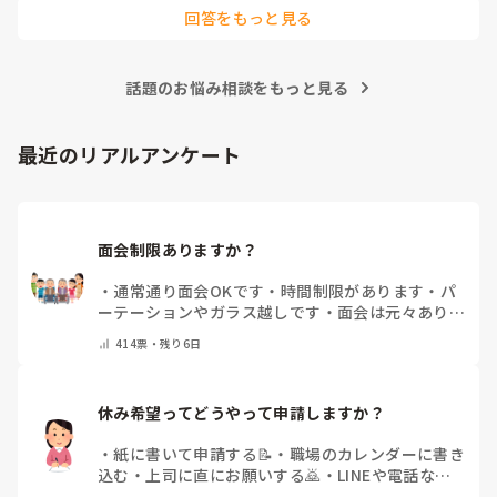
それによってお伝えしたい事に少し違いが出てはきますね…　

回答をもっと見る
でも、せっかくのご質問、汎用的に普通に私の実際をお応えさ
せて頂きますね…　

一言で申せば、色んな仕事は‘数字＝結果やノルマ’が求められ
ます。それにら心底疲れた時に、「直接人様に優しくできる仕
話題のお悩み相談をもっと見る
事をしたい」と思ったから、ですね。本当は、なぜだからと言
って福祉に目が向いたか、など色々あるのですが、そこまでは
求められていない、と思いますので、端的に応えをお伝えさせ
て頂きました。

最近のリアルアンケート
同じ仲間として、その疑問もよーく分かるところでしたの
で、、
面会制限ありますか？
・
通常通り面会OKです
・
時間制限があります
・
パ
ーテーションやガラス越しです
・
面会は元々ありま
せん
・
その他（コメントで教えてください）
414
票・
残り6日
休み希望ってどうやって申請しますか？
・
紙に書いて申請する📝
・
職場のカレンダーに書き
込む
・
上司に直にお願いする🙇
・
LINEや電話など
で申請する
・
その他（コメントで教えてください）