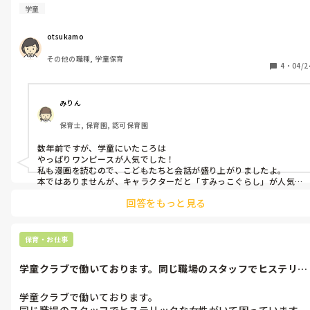
学童
otsukamo
その他の職種, 学童保育
4
・
04/2
みりん
保育士, 保育園, 認可保育園
数年前ですが、学童にいたころは

やっぱりワンピースが人気でした！

私も漫画を読むので、こどもたちと会話が盛り上がりましたよ。

本ではありませんが、キャラクターだと「すみっこぐらし」が人気
ですね！

回答をもっと見る
本だと、定番ですが「かいけつゾロリ」などよく図書館から借りて、
保育・お仕事
学童クラブで働いております。同じ職場のスタッフでヒステリッ
クな女性がい...
学童クラブで働いております。

同じ職場のスタッフでヒステリックな女性がいて困っています。