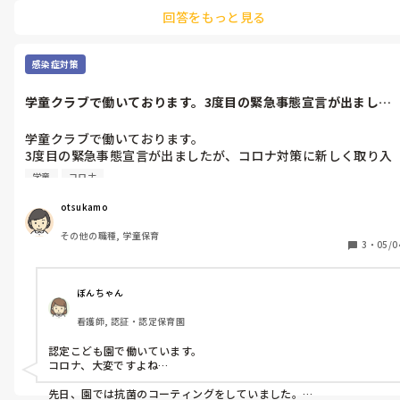
回答をもっと見る
感染症対策
学童クラブで働いております。3度目の緊急事態宣言が出ました
が、コロナ対...
学童クラブで働いております。

3度目の緊急事態宣言が出ましたが、コロナ対策に新しく取り入
れたことや意識していることが有れば教えて下さい。宜しくお願
学童
コロナ
い致します。
otsukamo
その他の職種, 学童保育
3
・
05/0
ぼんちゃん
看護師, 認証・認定保育園
認定こども園で働いています。

コロナ、大変ですよね…

先日、園では抗菌のコーティングをしていました。
