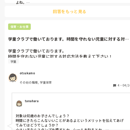
よね。

ある一定のところで距離をとって落ち着かせてから話ができるよう
回答をもっと見る
な人であれば、それなりに対策を考えられるんだと思いますが…

感情の起伏が激しくても、周りに対して当たりが強いとかじゃな
く、1人で静かにキレてるみたいなタイプのほうがまだ今はそっとし
ておこうとなるのにね…それもめんどくさいですが。

保育・お仕事
スルーでいいと思います。こっちが精神的に力を消費するなんざ、時
学童クラブで働いております。時間を守れない児童に対する対応
間の無駄。

方法を教えて...
なぜあなたに合わせなきゃいけないんだよって。時々、話を聞いた
り遠くから見ていたりでいいのではないかなと思います。

学童クラブで働いております。

時間を守れない児童に対する対応方法を教えて下さい！
あとは、記録をとっておくのもいいと思います。メモを。

学童
何があってどんなことでそうなってしまったのかって。
otsukamo
その他の職種, 学童保育
4
・
04/2
tanahara
対象は何歳のお子さんでしょう？

時間にきたらこんないいことがあるよというメリットを伝えてあげ
てみてはどうでしょうか？

小さい子ならスタンプを押すとか、シールを貼るとか。
