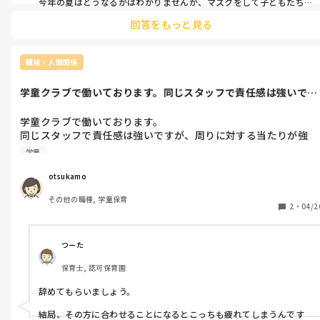
今年の夏はどうなるかはわかりませんが、マスクをして子どもたち
と走り回るのは、熱中症の観点からは危ない気がしますよね😥
回答をもっと見る
職場・人間関係
学童クラブで働いております。同じスタッフで責任感は強いです
が、周りに対...
学童クラブで働いております。

同じスタッフで責任感は強いですが、周りに対する当たりが強
く、感情の起伏が激しい人がいます。

学童
私は基本スルーしてますが、いい付き合い方などがありまたらご
助言下さい！
otsukamo
その他の職種, 学童保育
2
・
04/2
つーた
保育士, 認可保育園
辞めてもらいましょう。

結局、その方に合わせることになるとこっちも疲れてしまうんです