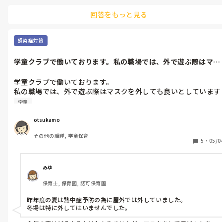
イラストが一番効果的らしいです。

回答をもっと見る
いけないこと、やることをイラストで教えるのはどうでしょうか？
感染症対策
学童クラブで働いております。私の職場では、外で遊ぶ際はマス
クを外しても...
学童クラブで働いております。

私の職場では、外で遊ぶ際はマスクを外しても良いとしています
が、皆さまはどうされていますか？？
学童
otsukamo
その他の職種, 学童保育
5
・
05/0
みゆ
保育士, 保育園, 認可保育園
昨年度の夏は熱中症予防の為に屋外では外していました。

冬場は特に外してはいませんでした。
