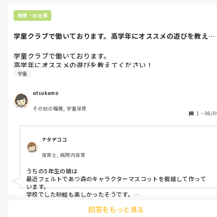
士で声を掛け合う子も見られたそうです！

参考になれば嬉しいです。
保育・お仕事
学童クラブで働いております。高学年にオススメの遊びを教えて
ください！
学童クラブで働いております。

高学年にオススメの遊びを教えてください！
学童
otsukamo
その他の職種, 学童保育
1
・
06/0
ナタデココ
保育士, 病院内保育
うちの5年生の娘は

最近フェルトであつ森のキャラクターマスコットを裁縫して作って
います。

学校でした砂絵も楽しかったそうです。

カードゲーム(ナンジャモンジャ、探偵は踊る、ハァっていうゲーム)
回答をもっと見る
など。
