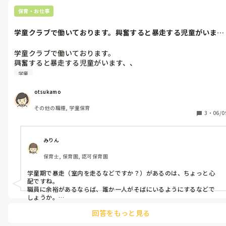
保育・お仕事
学童クラブで働いております。興奮すると暴走する児童がいま
す、、効果的な...
学童クラブで働いております。

興奮すると暴走する児童がいます、、

効果的な対応方法を教えてください！
学童
otsukamo
その他の職種, 学童保育
3
・
06/0
みりん
保育士, 保育園, 認可保育園
学童期で暴走（室内を走るなどですか？）があるのは、ちょっと心
配ですね。

職員に余裕があるならば、誰か一人がそばにいるようにするなどで
しょうか。

興奮しそうなタイミングの傾向をつかんで、その時は出来るだけそ
回答をもっと見る
ばにいるなど…。

あとは、どうしても興奮がおさめされないならば、別室や落ち着け