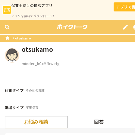
保育士
だけの相談アプリ
アプリで
アプリを無料でダウンロード！
otsukamo
otsukamo
minder_bCxMfkwefg
仕事タイプ
その他の職種
職場タイプ
学童保育
お悩み相談
回答