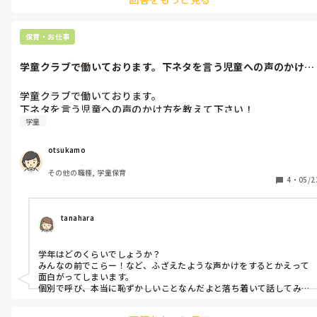
保育・お仕事
学童クラブで働いております。下ネタを言う児童への声のかけ方
を教えて下さ...
学童クラブで働いております。

下ネタを言う児童への声のかけ方を教えて下さい！
学童
otsukamo
その他の職種, 学童保育
4
・
05/2
tanahara
学年はどのくらいでしょうか？

みんなの前でこらー！など、ふざえたような声かけをするとかえって
面白がってしまいます。

個別で呼び、本当に恥ずかしいことなんだよと落ち着いて話してみ
てはいかがでしょう？周りの人の気を引きたいだけなのかな？子ど
もの性格を読み取って別のフォローをしていってあげてもいいかも