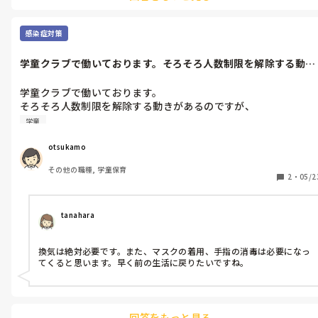
あとは、手作りすごろくなども人気でしたよ♩あとは、海外のもの
で、引いたカードが示す絵の通りにゴムを指に引っ掛けて、そのスピ
ードを競うゲームも人気でした！（名前が思い出せないのですが…）
感染症対策
学童クラブで働いております。そろそろ人数制限を解除する動き
があるのです...
学童クラブで働いております。

そろそろ人数制限を解除する動きがあるのですが、

それに伴いどのような対策をとるか決めかねています、、、、
学童
otsukamo
その他の職種, 学童保育
2
・
05/2
tanahara
換気は絶対必要です。また、マスクの着用、手指の消毒は必要になっ
てくると思います。早く前の生活に戻りたいですね。
回答をもっと見る