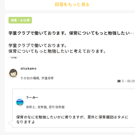
回答をもっと見る
保育・お仕事
学童クラブで働いております。保育についてもっと勉強したいと
考えておりま...
学童クラブで働いております。

保育についてもっと勉強したいと考えております。

オススメの資格や本などがあれば教えてください！

学童
otsukamo
その他の職種, 学童保育
5
・
05/0
うーみー
保育士, 保育園, 認可保育園
保育のなにを勉強したいかに寄りますが、意外と保育雑誌はタメに
なりますよ