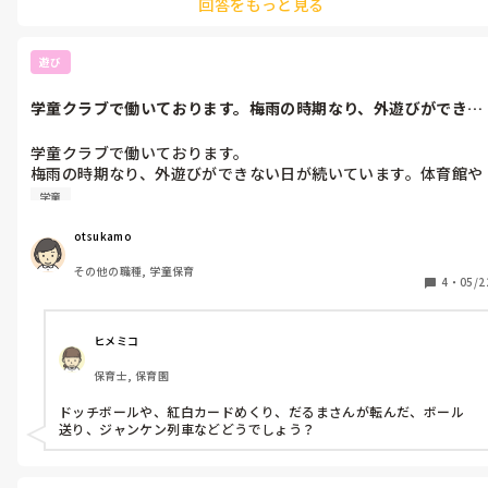
回答をもっと見る
しれませんね。
遊び
学童クラブで働いております。梅雨の時期なり、外遊びができな
い日が続いて...
学童クラブで働いております。

梅雨の時期なり、外遊びができない日が続いています。体育館や
室内でオススメの遊びはありますか？
学童
otsukamo
その他の職種, 学童保育
4
・
05/2
ヒメミコ
保育士, 保育園
ドッチボールや、紅白カードめくり、だるまさんが転んだ、ボール
送り、ジャンケン列車などどうでしょう？