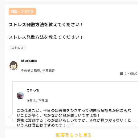
室内遊びばかりでスミマセン！
雑談・つぶやき
ストレス発散方法を教えてください！
ストレス発散方法を教えてください！
ストレス
otsukamo
その他の職種, 学童保育
1
・
06/0
のりっち
保育士, 保育園
この仕事だと、平日の出来事をひきずって週末も気持ちが休まらな
いことが多く、なかなか発散が難しいですよね！

趣味に没頭する！のが良いらしいですが、それが見つからない！と
いう人は登山おすすめです！！

景色は綺麗だし、色々忘れられて、終わるとなんだか悩みが小さく感
回答をもっと見る
じたり！！
