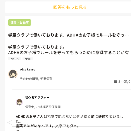
回答をもっと見る
手洗い、消毒、除菌はされているところが多いかと思いますが、や
り方の見直し等も良いかもしれません。だんだんとなぁなぁになっ
てしまう傾向がありますので…

保育・お仕事
例えば、手洗いに３０秒以上かけられる工夫だったり、消毒の手順
や時間やり方などの統一だったり。

学童クラブで働いております。ADHAのお子様でルールを守って
もらうため...
もし実施していたらすみません！
学童クラブで働いております。

ADHAのお子様でルールを守ってもらうために意識することが有
れば教えて下さい。

ADHD
学童
宜しくお願い致します。
otsukamo
その他の職種, 学童保育
3
・
05/0
初心者アラフォー
保育士, 小規模認可保育園
ADHDのお子さんは視覚で訴えないとダメだと前に研修で習いまし
た。

言葉ではだめなんです。文字でもダメ。
