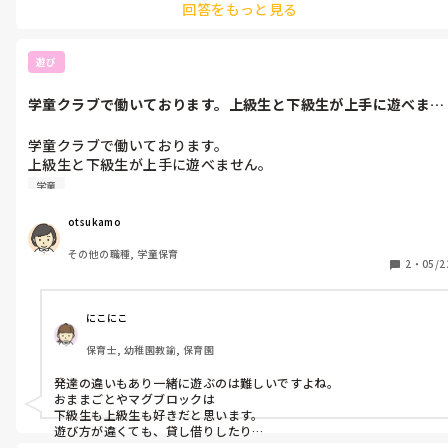
回答をもっと見る
遊び
学童クラブで働いております。上級生と下級生が上手に遊べませ
ん。アドバイ...
学童クラブで働いております。

上級生と下級生が上手に遊べません。

アドバイスお願いします。
学童
otsukamo
その他の職種, 学童保育
2
・
05/2
にこにこ
保育士, 幼稚園教諭, 保育園
発達の違いもあり一緒に遊ぶのは難しいですよね。

おままごとやマグブロックは

下級生も上級生も好きだと思います。

遊び方が違くても、貸し借りしたり

上級生が作ってあげる姿が少しは見られると思います。