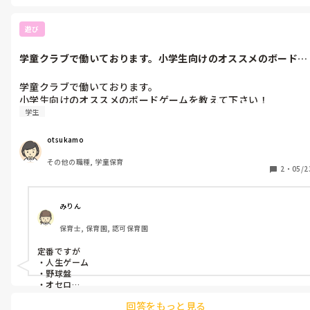
良いですよぉ！
遊び
学童クラブで働いております。小学生向けのオススメのボードゲ
ームを教えて...
学童クラブで働いております。

小学生向けのオススメのボードゲームを教えて下さい！
学生
otsukamo
その他の職種, 学童保育
2
・
05/2
みりん
保育士, 保育園, 認可保育園
定番ですが

・人生ゲーム

・野球盤

・オセロ

は、子どもたちが大好きで大人も参加していました！

回答をもっと見る