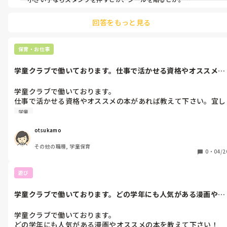
ご参考までに、
回答をもっと見る
保育・お仕事
学童クラブで働いております。仕事で活かせる資格やオススメの
本があれば教...
学童クラブで働いております。

仕事で活かせる資格やオススメの本があれば教えて下さい。宜し
くお願い致します。
学童
otsukamo
その他の職種, 学童保育
0
・
04/2
遊び
学童クラブで働いております。どの学年にも人気がある漫画やオ
ススメの本を...
学童クラブで働いております。

どの学年にも人気がある漫画やオススメの本を教えて下さい！