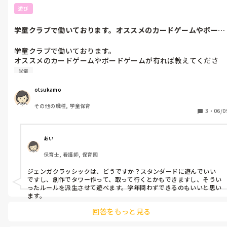
遊び
学童クラブで働いております。オススメのカードゲームやボード
ゲームが有れ...
学童クラブで働いております。

オススメのカードゲームやボードゲームが有れば教えてくださ
い！
学童
otsukamo
その他の職種, 学童保育
3
・
06/0
あい
保育士, 看護師, 保育園
ジェンガクラッシックは、どうですか？スタンダードに遊んでいい
ですし、創作でタワー作って、取って行くとかもできますし、そうい
ったルールを派生させて遊べます。学年問わずできるのもいいと思い
ます。
回答をもっと見る