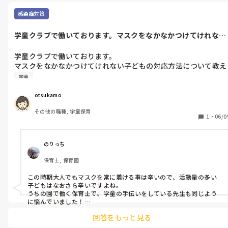
るコーナーでゆっくりするや、逆に思いっきり発散してもよい環境
を準備するなど…

感染症対策
暴走のパターンにもよりますが、その子の傾向を見極めることがま
ずは重要だと思います！

学童クラブで働いております。マスクをなかなかつけてけれない
その上で、興奮した気持ちと行動とどのように付き合っていくべき
子どもの対応...
か、根気よく伝えていくことでしょうか？
学童クラブで働いております。

マスクをなかなかつけてけれない子どもの対応方法について教え
てください！
学童
otsukamo
その他の職種, 学童保育
1
・
06/0
のりっち
保育士, 保育園
この時期大人でもマスクを常に着ける事は辛いので、活動量の多い
子どもはなおさら辛いですよね。

うちの園で働く保育士で、学童の手伝いをしている先生も同じよう
に悩んでいました！

まだ周りの人の事を考えて着用して！という言い方では伝わらない
回答をもっと見る
ので、「自分の体を守るアイテムだよ！」と伝えたところ、アイテ
ムというキーワードが嬉しかったらしく自分から着けたり友だち同