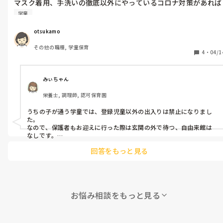
マスク着用、手洗いの徹底以外にやっているコロナ対策があれば
教えて下さい！
学童
otsukamo
その他の職種, 学童保育
4
・
04/1
みぃちゃん
栄養士, 調理師, 認可保育園
うちの子が通う学童では、登録児童以外の出入りは禁止になりまし
た。

なので、保護者もお迎えに行った際は玄関の外で待つ、自由来館は
なしです。

あと、常時換気のために全開ではないてますが、窓があいてます。

回答をもっと見る
子供たちには、できるだけ互い違いに座ってもらったり、活動も人
数を分けてしているようです。
お悩み相談をもっと見る