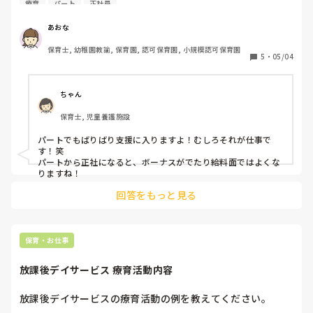
療育
パート
正社員
ります。

あおな
また、いずれパートから正規になる際のメリットはあります
保育士, 幼稚園教諭, 保育園, 認可保育園, 小規模認可保育園
か？
5
・
05/04
ちゃん
保育士, 児童養護施設
パートでもばりばり支援に入りますよ！むしろそれが仕事で
す！笑

パートから正社になると、ボーナスがでたり給料面ではよくな
りますね！
回答をもっと見る
保育・お仕事
放課後デイサービス 療育活動内容
放課後デイサービスの療育活動の例を教えてください。