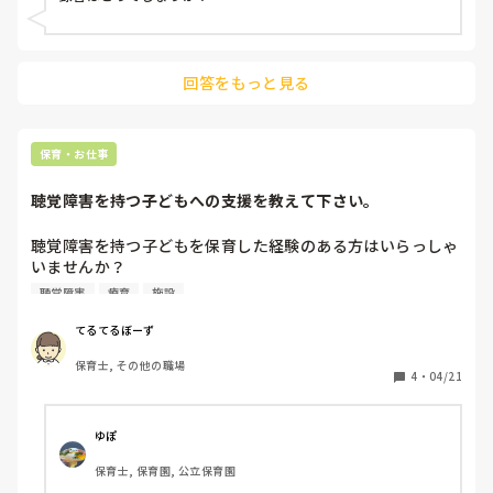
回答をもっと見る
保育・お仕事
聴覚障害を持つ子どもへの支援を教えて下さい。
聴覚障害を持つ子どもを保育した経験のある方はいらっしゃ
いませんか？

どういったところを特に配慮されたか、子どもが理解しやす
聴覚障害
療育
施設
い工夫などありましたら教えていただきたいです。

またお恥ずかしながら聴覚障害の療育施設に詳しくないの
てるてるぼーず
で、どういった療育をされているのか教えてください。
保育士, その他の職場
4
・
04/21
ゆぽ
保育士, 保育園, 公立保育園