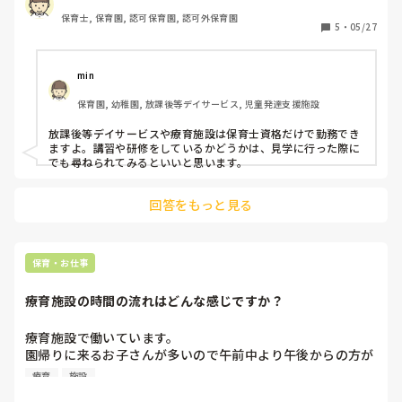
保育士, 保育園, 認可保育園, 認可外保育園
5
・
05/27
min
保育園, 幼稚園, 放課後等デイサービス, 児童発達支援施設
放課後等デイサービスや療育施設は保育士資格だけで勤務でき
ますよ。講習や研修をしているかどうかは、見学に行った際に
でも尋ねられてみるといいと思います。
回答をもっと見る
保育・お仕事
療育施設の時間の流れはどんな感じですか？
療育施設で働いています。

園帰りに来るお子さんが多いので午前中より午後からの方が
忙しくなるのはわかるんですが、夕方はほんとにバタバター
療育
施設
って嵐のような時間になります笑
