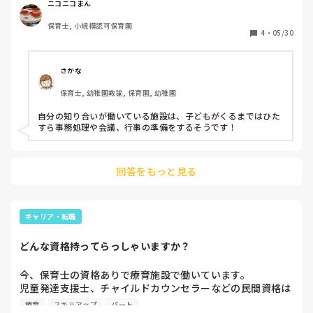
みなさんの働かれてるところもそんな感じですか？療育だか
ニコニコまん
らどの時間もお子さんとしっかり向き合えるようになってる
保育士, 小規模認可保育園
ものと思ってたのですが。
4
・
05/30
さかな
保育士, 幼稚園教諭, 保育園, 幼稚園
自分の知り合いが働いている施設は、子どもがくるまではひた
すら事務処理や会議、行事の準備をするそうです！
回答をもっと見る
キャリア・転職
どんな資格持ってらっしゃいますか？
今、保育士の資格ありで療育施設で働いています。

児童発達支援士、チャイルドカウンセラーなどの民間資格は
取ったのですが、スキルアップのために何か資格取りたいな
療育
スキルアップ
パート