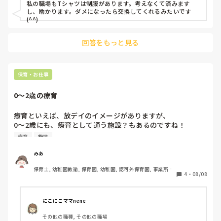
私の職場もTシャツは制服があります。考えなくて済みます
し、助かります。ダメになったら交換してくれるみたいです
(^^)
回答をもっと見る
保育・お仕事
0〜2歳の療育
療育といえば、放デイのイメージがありますが、

0〜2歳にも、療育として通う施設？もあるのですね！

恥ずかしながら最近知りました。

療育
施設
もちろんまだ診断はついてない子も多く、親が市に相談して
繋がる…という形かと思います。

みあ
保育士, 幼稚園教諭, 保育園, 幼稚園, 認可外保育園, 事業所内
そのような施設、みなさんの地域にもありますか？

4
・
08/08
保育, その他の職場
必ずあるものなのか、どのくらい需要があって利用されてる
のか、気になり質問しました。
にこにこママnene
その他の職種, その他の職場