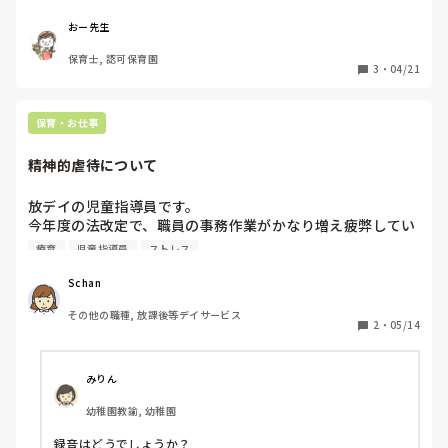
ますか？お声をかけてもらっているのですが迷っています。
おー先生
保育士, 認可保育園
3
・
04/21
保育・お仕事
精神的虐待について
放デイの児童指導員です。

今年度の法改定で、職員の事務作業がかなり増え疲弊してい
る中、職員の1人の言葉の暴力（子供へ）がとても目立って
療育
児童指導員
ストレス
います。以前からありましたが、最近きつくなっています。
動画を撮れるわけでもなく、療育室にカメラが付いているわ
Schan
けではなく、どうしたらいいか困っています。アドバイスく
その他の職種, 放課後等デイサービス
ださい。
2
・
05/14
みりん
幼稚園教諭, 幼稚園
録音はどうでしょうか？