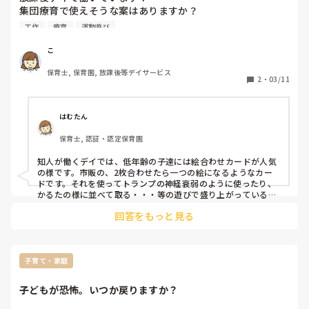
集団療育で使えそうな案はありますか？

領域としては、

工作
療育
運動遊び
・運動系

・工作系

こ
・みんな遊び系

保育士, 保育園, 放課後等デイサービス
・感覚系

2
・
03/11
・脳トレ系

この辺りでおすすめのプログラムあれば教えていただきたい
はむたん
保育士, 認証・認定保育園
知人が働くデイでは、低年齢の子達には絵合わせカードが人気
の様です。市販の、2枚合わせたら一つの絵になるようなカー
ドです。それを使ってトランプの神経衰弱のように使ったり、
かるたの様に並べて取る・・・等の遊びで盛り上がっている様
ですよ。こさんのデイの年齢層等がわからないので参考になら
回答をもっと見る
なかったらすみません。
子育て・家庭
子どもが恐怖。いつか戻りますか？