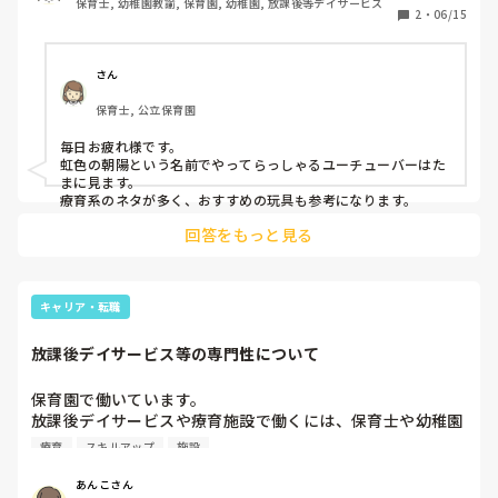
保育士, 幼稚園教諭, 保育園, 幼稚園, 放課後等デイサービス
2
・
06/15
さん
保育士, 公立保育園
毎日お疲れ様です。

虹色の朝陽という名前でやってらっしゃるユーチューバーはた
まに見ます。

療育系のネタが多く、おすすめの玩具も参考になります。
回答をもっと見る
キャリア・転職
放課後デイサービス等の専門性について
保育園で働いています。

放課後デイサービスや療育施設で働くには、保育士や幼稚園
教諭資格の他に、何か資格を持っていなければ就職できない
療育
スキルアップ
施設
でしょうか？

それとも講習や研修などで、知識をつけていくものなのでし
あんこさん