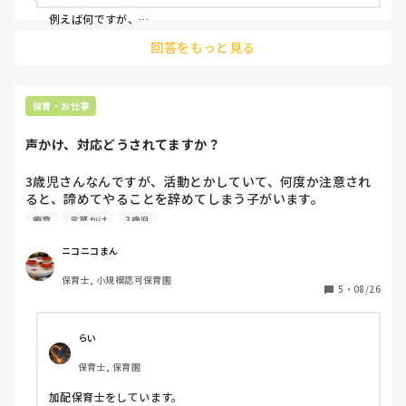
例えば何ですが、

◯バランスボールに座った状態で、バランスを保つ遊び

回答をもっと見る
◯バランスボールで仰向け状態。背中でバランスを保つ遊び

◯バランスボールでうつ伏せ状態

飛行機のようにお腹でバランスを保つ。

保育・お仕事
◯バランスボール転がし競争

声かけ、対応どうされてますか？
けっこう盛り上がりますよ？

参考程度にぜひ実践してみてくださいね。また教えてくださ
3歳児さんなんですが、活動とかしていて、何度か注意され
い。
ると、諦めてやることを辞めてしまう子がいます。

3歳半健診でも指摘されたみたいなんですけど。

療育
言葉かけ
3歳児
決して叱ってるわけではないんですが、他の子は同じように
言われてもちゃんと理解しようとしてやろうとするのです
ニコニコまん
が。

保育士, 小規模認可保育園
どう対応していってあげたらいいのかなぁと。

5
・
08/26
私がそばにいる時は、肩トントンして、顔見て話したり、一
緒にやってみたりするのですが。毎回側についてるわけでは
ないし、他の先生は結構口調がキツかったりもするので、萎
らい
縮するのもわかる気はするんですけど。。

保育士, 保育園
療育とか発達支援って考えた時にどんな声かけ、対応がいい
のか教えていただきたいなぁと。
加配保育士をしています。
