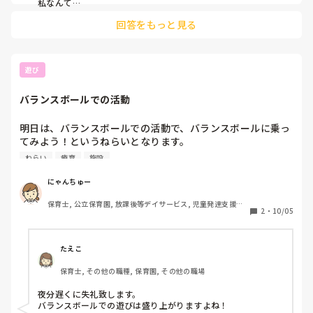
私なんて

俺なんか

回答をもっと見る
というようになる子が多いです。

だからこそ、褒められる、認めてもらう、できたという経験を
する、そういうことが必要だと思います。

遊び
最初に約束をしたり、あらかじめやりそうな行動をあえて

○○ってしていいんだよねー？

バランスボールでの活動
と、聞いて、本人に

ダメだよ！そんなことしたら危ないよ！

と言わせ、

明日は、バランスボールでの活動で、バランスボールに乗っ
そうか！さすがだね！

てみよう！というねらいとなります。

などと褒めてから活動スタートということもしたりしました
ねらい
療育
施設
よ。

そこで何か面白い、バランスボールを使った活動は無いかと
頭を悩ませております。

普通の保育園に勤めてしまうとなかなかできないことですが、
にゃんちゅー
療育でたまにしか会わないからできること、必要なことがあり
なにかアイデアがありましたら、お願い致します。

ますよね😊
保育士, 公立保育園, 放課後等デイサービス, 児童発達支援施
2
・
10/05
設
療育施設

児童発達支援
たえこ
保育士, その他の職種, 保育園, その他の職場
夜分遅くに失礼致します。

バランスボールでの遊びは盛り上がりますよね！
