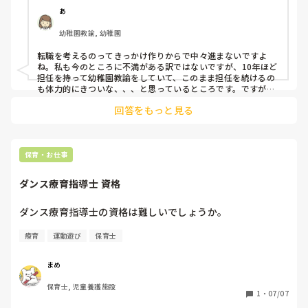
転職。。皆さんはどんなタイミングでどう動かれてるのでし
あ
ょうか？
幼稚園教諭, 幼稚園
転職を考えるのってきっかけ作りからで中々進まないですよ
ね。私も今のところに不満がある訳ではないですが、10年ほど
担任を持って幼稚園教諭をしていて、このまま担任を続けるの
も体力的にきついな、、、と思っているところです。ですが、
子どもたちは可愛いし成長していく姿を見るとあと一年やって
回答をもっと見る
考えようとずるずる続けています。療育施設も視野に入れて転
職考えていますが、やはり大変そうですね。

何か答えになるようなお返事ではなくて申し訳ないですが、転
職応援しています！！
保育・お仕事
ダンス療育指導士 資格
ダンス療育指導士の資格は難しいでしょうか。
療育
運動遊び
保育士
まめ
保育士, 児童養護施設
1
・
07/07