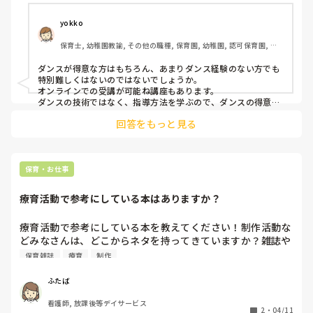
yokko
保育士, 幼稚園教諭, その他の職種, 保育園, 幼稚園, 認可保育園, 小
規模認可保育園, 園長
ダンスが得意な方はもちろん、あまりダンス経験のない方でも
特別難しくはないのではないでしょうか。

オンラインでの受講が可能ね講座もあります。

ダンスの技術ではなく、指導方法を学ぶので、ダンスの得意不
得意よりも、『勉強したい』という気持ちが強ければ、可能だ
回答をもっと見る
と思います。
保育・お仕事
療育活動で参考にしている本はありますか？
療育活動で参考にしている本を教えてください！制作活動な
どみなさんは、どこからネタを持ってきていますか？雑誌や
本で参考にできるものがあれば、知りたいです。
保育雑誌
療育
制作
ふたば
看護師, 放課後等デイサービス
2
・
04/11