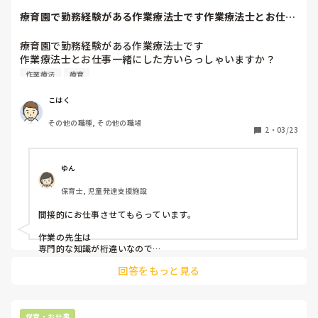
療育園で勤務経験がある作業療法士です作業療法士とお仕事
一緒にした方いら...
療育園で勤務経験がある作業療法士です

作業療法士とお仕事一緒にした方いらっしゃいますか？

ぶっちゃけ印象いかがですか？
作業療法
療育
こはく
その他の職種, その他の職場
2
・
03/23
ゆん
保育士, 児童発達支援施設
間接的にお仕事させてもらっています。

作業の先生は

専門的な知識が桁違いなので

とっても勉強&参考になります

回答をもっと見る
運動や感覚の視点はなかなか

支援員にはアセスメントしにくくて

アドバイスしていただけて

助かっています。

保育・お仕事