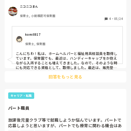
と考えているのですが(資格手当でればより嬉しいですが)、
皆さんはどんな資格持ってらっしゃいますか？　保育や療育
ニコニコまん
の職種に関わらず、実務に役立つものがいいなと思っていろ
保育士, 小規模認可保育園
いろ探してるのですが。
4
・
05/24
komi8817
保育士, 保育園
こんにちわ！私は、ホームヘルパーと福祉用具相談員を取得し
ています。保育園でも、最近は、ハンディーキャップをか抱え
ながら入所することも増えてきました。なので、そのような時
にも対応できる資格として、取得しました。最近は、販売登録
者も気になっています。仕事にする、しない、関係なく、保育
回答をもっと見る
士でも薬のことなどは仕事に関係してくるので、取ってみたい
と思っています！
キャリア・転職
パート職員
放課後児童クラブ等で就職しようか悩んでいます。パートで
応募しようと思いますが、パートでも療育に関わる機会はあ
るのでしょうか。配慮の必要な子どもたちの保育に興味があ