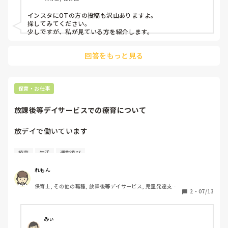
インスタにOTの方の投稿も沢山ありますよ。

探してみてください。

少しですが、私が見ている方を紹介します。
回答をもっと見る
保育・お仕事
放課後等デイサービスでの療育について
放デイで働いています

療育
生活
運動遊び
上は損益のことばかり言ってくるので

正直飽き飽きしています。

れもん
保育士, その他の職種, 放課後等デイサービス, 児童発達支援
考えるところはそこも大事かもしれないけれど

2
・
07/13
施設
障害福祉としての質が大事な気がしますが、

所謂経営状況が良くないようで

みぃ
こういう療育グッズが欲しいです 
