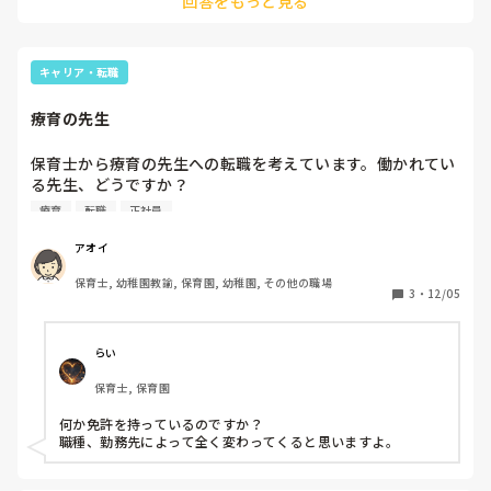
回答をもっと見る
に就けると思います。応援しています！
キャリア・転職
療育の先生
保育士から療育の先生への転職を考えています。働かれてい
る先生、どうですか？

タイムスケジュールなど全くわかりません。

療育
転職
正社員
子どもがいるのですが、正社員は保育士のようになかなか難
アオイ
しい職業でしょうか？
保育士, 幼稚園教諭, 保育園, 幼稚園, その他の職場
3
・
12/05
らい
保育士, 保育園
何か免許を持っているのですか？

職種、勤務先によって全く変わってくると思いますよ。