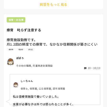
回答をもっと見る
保育・お仕事
療育　叱らず注意する
療育施設勤務です。

月1.2回の頻度での療育で、なかなか信頼関係が築きにくい
こともあり、職員が子どもを叱ることはありません。

療育
施設
担任
もちろん不適切行動は止める、注意はします。

ただ、全ての不適切行動を指摘していたら子どもは受け止め
ぽぽろ
にくいと思うので、今日学んで欲しいことを選定し、多めに
その他の職種, 児童発達支援施設
見ることもよくあります。

10
・
10/23
ただ行動化が激しい子だと、危険行動が多々あるので、どこ
までの行動でどう伝えるかが本当に難しく悩みます。

自分自身強く言うのが苦手で甘いなと思います。。

しーちゃん
保育士, 保育園, 公立保育園, 認可保育園
皆さんが、子どもに注意するうえで心がけておられる言い方
などがあればぜひ教えていただきたいです。
私は昔療育施設で働いていました。

支援が必要な子は外では怒られることが多く、
