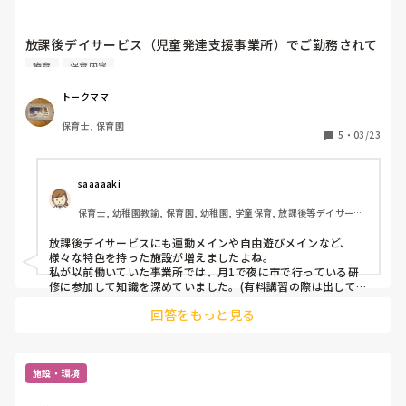
放課後デイサービス（児童発達支援事業所）でご勤務されて
いる方に質問です。

療育
保育内容
療育に関する専門性は身に付きますか？

トークママ
以前、放デイで働いていたのですが、療育って何？？という
保育士, 保育園
くらい

5
・
03/23
ただ、学校と事業所と自宅までの送迎がメインのお仕事で

車の運転しかしてないとも感じました。療育の経験を積むに
はどんな事業所で働くのがいいのかアドバイスいただければ
saaaaaki
保育士, 幼稚園教諭, 保育園, 幼稚園, 学童保育, 放課後等デイサービ
ス
放課後デイサービスにも運動メインや自由遊びメインなど、
様々な特色を持った施設が増えましたよね。

私が以前働いていた事業所では、月1で夜に市で行っている研
修に参加して知識を深めていました。(有料講習の際は出してい
ただいていました)

回答をもっと見る
事業所の雰囲気を知るには、働いている先生が、どのような感
じかわ多いか(年齢層や経験年数)を見学されるのが1番良いかと
思います！

良い事業所に出会えるといいですね。
施設・環境