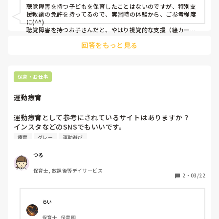
聴覚障害を持つ子どもを保育したことはないのですが、特別支
援教諭の免許を持ってるので、実習時の体験から、ご参考程度
に(^^)

聴覚障害を持つお子さんだと、やはり視覚的な支援（絵カード
など）を使うのが効果的です。絵カードは、こちらが指示する
回答をもっと見る
時だけに使うのではなく、子どもにも持たせておくと、子ども
からもコミュニケーションが出来るようになります。

小さいホワイトボードやメモ帳などを常に持っておくと、柔軟
に対応できるのでよさそうです。

あとは、聴覚障害の程度にもよりますが、軽度なお子さんです
保育・お仕事
と、早期から口の動きや表情でコミュニケーションをとる訓練
をしている場合があるので、そういったお子さんと話す時は、
運動療育
マスクを外し、口の動きが分かりやすいよう、ゆっくりと話す
ことを心がけてました。

また、補聴器などをつけている子どももいらっしゃるかと思い
運動療育として参考にされているサイトはありますか？

ます。補聴器は、ザワザワとした環境の中では特定の音を聞き
インスタなどのSNSでもいいです。

取ることができません。なので、補聴器をつけてるから聞こえ
教えてください！
療育
グレー
運動遊び
ているだろうという安易な過信をしないように心がけてまし
た。
つる
保育士, 放課後等デイサービス
2
・
03/22
らい
保育士, 保育園