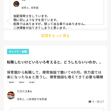
ないんだよね？」って言うシーンが印象的でした。

保育士, 保育園
障害の特性というのもありますが、強く叱ることが日常的に
加配保育士をしています。

多くなると、自分の子がＡＤＨＤでよく叱られて育ったらど
現に同じような子を見ています。

うなるのか？など考えてしまいます。現実的には脱走や部屋
危険ではありますが、怒って治る事ではありません。

を走り回るのは危険なのでそうせざるえないんですが、何か
二次障害が出てきてしまうと思います。

衝動としてやってしまっているので、何も解決しません。

怒らなくていい方法が知りたいです
回答をもっと見る
しっかりと関わりを持ち、信頼関係を築く事、その都度話をし
ていく事で少しずつ減っては来ると思いますが、なくならない
と思います。

人に寄って姿が変わってくるのは対応の違いで混乱します。

私の担当している子は、一緒に楽しい事をしている時は座って
キャリア・転職
いたり側に居たりします。

脱走や走り回るのは危険ですが、怒るのは違います。

転職したいけどいろいろ考えると、どうしたらいいのか。。
すべき行動を伝えてあげる事です。

何故、そうなっているか分かっていますか？

保育園から転職して、療育施設で働いて4か月。体力面では
ADHDの診断が出ている子なんですか？

楽になったなぁと思うし、療育施設も増えてきて必要な職種
何故、その行動になっているのかは把握出来ていますか？

だとは思うのですが、やりがいをそこまで見つけられてない
療育
施設
転職
何か理由があるのかもしれないですし、ただの衝動かもしれま
のかなぁ、やっぱり保育園がいいなぁと思いはじめているの
せん。

ですが。。

衝動は抑えられないですし、そうならないように対応していく
ニコニコまん
事です。
年齢も51になり、体力的にどうなんだろうと考えちゃう部分
保育士, 小規模認可保育園
もあったり。

6
・
08/27
わたしぐらいの年で保育園に転職したという方はきっとたく
さんいるんだろうなと思うのですが。。
