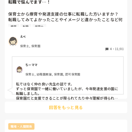
転職で悩んでます…！
保育士から療育や発達支援の仕事に転職した方いますか？

転職してみてよかったことやイメージと違かったことなど何
かあればおしえて欲しいです！

療育
転職
保育士
保育士、９年目で別の保育園に行くか療育系に進むか転職に
えぺ
保育士, 保育園
4
・
11/01
ちーママ
保育士, 幼稚園教諭, 保育園, 認可保育園
私ではなく仲の良い先生の話です。

ずっと保育園で一緒に働いていましたが、今年発達支援の園に
転職しました。

保育園だと支援できることが限られてたり中々理解が得られな
かったりと子どもの為に支援したいけどできない環境や状況に
回答をもっと見る
モヤモヤしていたとのこと、、

でも転職をして今は保育園よりやりがいがあり、支援に重点を
置き関わることができるので楽しいと話していましたよ！

もちろん、今まで以上に勉強は必要になりますが。
職場・人間関係