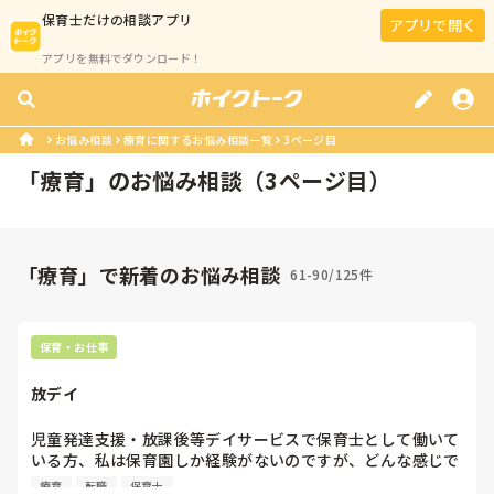
保育士
だけの相談アプリ
アプリで開く
アプリを無料でダウンロード！
お悩み相談
療育に関するお悩み相談一覧
3ページ目
「
療育
」のお悩み相談（
3
ページ目）
「療育」で新着のお悩み相談
61-90/125件
保育・お仕事
放デイ
児童発達支援・放課後等デイサービスで保育士として働いて
いる方、私は保育園しか経験がないのですが、どんな感じで
すか？療育はやはり難しいですか？保育園での経験も活かせ
療育
転職
保育士