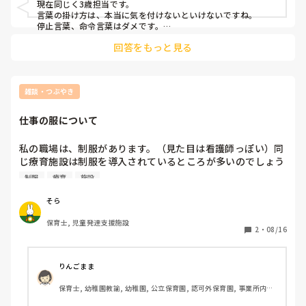
現在同じく3歳担当です。

言葉の掛け方は、本当に気を付けないといけないですね。

停止言葉、命令言葉はダメです。

この文章だけでは状況が分かりませんが「注意される」という
回答をもっと見る
事が続くとやりたくなくなってしまうと思います。

伝え方も穏やかに、普段と変わりない言葉や表情で。

まずは、その子の気持ちを代弁してあげて、同意してあげる
事。

「疲れちゃったね」「分からなくなっちゃった？」

雑談・つぶやき
新しい事だと、先が見えないので分からなくてやめてしまう事
もあります。

仕事の服について
少し隣で寄り添ってあげる。

活動によって、見るだけにしたり、保育士が一緒にやったり、
気分転換にその場を少し離れたりします。

私の職場は、制服があります。（見た目は看護師っぽい）同
時と場合、その子の状況によって、対応が変わってくるので、
じ療育施設は制服を導入されているところが多いのでしょう
ホントに難しいですね。

か？

制服
療育
施設
3歳だと、まだ自分の気持ちを言葉でうまく表現出来なかった
毎日着る服を考える手間は省けるという点ではとてもありが
りします。

たいです！
やめてしまった理由を探ってあげて欲しいですね。
そら
保育士, 児童発達支援施設
2
・
08/16
りんごまま
保育士, 幼稚園教諭, 幼稚園, 公立保育園, 認可外保育園, 事業所内保
育, 託児所