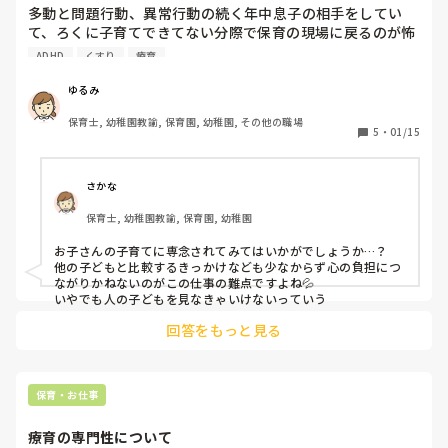
多動と問題行動、異常行動の続く年中息子の相手をしてい
て、ろくに子育てできてない分際で保育の現場に戻るのが怖
くなってしまいました。

ADHD
くすり
療育
息子は療育を利用してますが、ADHDの診断はまだ受けてい
ません、

ゆるみ
保育士, 幼稚園教諭, 保育園, 幼稚園, その他の職場
5
・
01/15
現在は下の子の育休中です。

働いてる時より時間はあるのに家のこともできず子どももま
ともに育てられず、キャパオーバーです。耳鳴り診てくれる
さかな
耳鼻科でうつの薬と耳鳴りの薬をもらっています。

保育士, 幼稚園教諭, 保育園, 幼稚園
保育園に復帰するのか怖いです。

お子さんの子育てに専念されてみてはいかがでしょうか…？

他の子どもと比較するきっかけなども少なからず心の負担につ
子どもが可愛いと思えません。

ながりかねないのがこの仕事の難点ですよね💦

以前まで子どものクラスの子たちや職場の子たちが寄ってき
いやでも人の子どもを見なきゃいけないっていう
てくれても嬉しいかわいいと思えてましたが、今は離れたい
回答をもっと見る
と思ってしまいます。

こうゆう気持ちって戻りますか？

今は休むべきなんでしょうか。
保育・お仕事
療育の専門性について