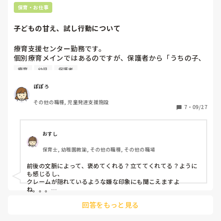
怒っている顔

保育・お仕事
びっくりした顔

悲しい顔

子どもの甘え、試し行動について
嬉しい顔

楽しい顔を子どもに描いてもらい

療育支援センター勤務です。

並べて2枚ずつになるようにコピーをして、本児がすきな色の
個別療育メインではあるのですが、保護者から「うちの子、
画用紙にコピーして切ったものを貼り、ラミネートにかけると
厳しい先生の前だとぴしっとするけど、先生の前だと優しい
療育
幼児
保護者
気持ちの絵合わせカードが完成します。

から甘えてる。受け入れてくれるって分かってる」と言われ
ます。

絵合わせカードで楽しみながら、楽しいカードを取ると、今日
ぽぽろ
どんなことが楽しかった？など、気持ちを聞き答えながら、遊
個別だから、最低限の枠は守りつつ(挨拶、こちらが持って
びの中でコミニュケーションも取れ飽きずに楽しむことができ
その他の職種, 児童発達支援施設
きた活動をする、時間になったら遊びをやめて帰る)、ある
7
・
09/27
ました。

程度子どもの表現に付き合いつつ、今やる活動へ自主的に切
り替えられるよう意図を持って関わってはいます。試し行動
すごろくは、土台は作って、あとで、書き込める場所を残し、
のなかで、善悪の基準や、他者にも気持ちがあり相手に合わ
本人に内容を聞いて書き込みすごろくをして楽しんでいまし
おすし
せても楽しいという体験になればいいと思ってます。

た。

保育士, 幼稚園教諭, その他の職種, その他の職場
ただ、「先生には甘えてる」とよく言われるのは、いいのか
文章ではなかなか伝えきれていない部分があるかと思いますが
悪いのか、このままでいいのか…

参考になれれば嬉しいです。
前後の文脈によって、褒めてくれる？立ててくれてる？ように
皆さんならどう捉えますか？
も感じるし、

クレームが隠れているような嫌な印象にも聞こえますよ
ね。。。

回答をもっと見る
【もっと厳しくしてくださいね！！】なんて言われたら、「対
応を多少考え直してくださいね。」なんて隠れメッセージがあ
る気がしますが、どうでしょうか？