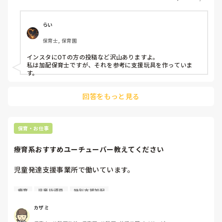
らい
保育士, 保育園
インスタにOTの方の投稿など沢山ありますよ。

私は加配保育士ですが、それを参考に支援玩具を作っていま
す。
回答をもっと見る
保育・お仕事
療育系おすすめユーチューバー教えてください
児童発達支援事業所で働いています。

児童発達支援系、療育系メイン

療育
児童指導員
特別支援加配
、保育系のおすすめユーチューバーを教えてください。

カザミ