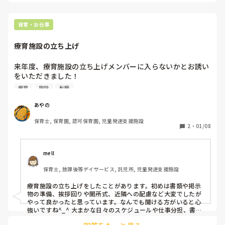
保育・お仕事
療育施設の立ち上げ
来年度、療育施設の立ち上げメンバーに入らないかとお誘い
をいただきました！

療育
施設
転職
やってみたいと思う反面、踏み出す勇気が持てず‥！

質問があればなんでも聞いてと言ってもらっているのです
あやの
が、コレは確認しないと！と思うことはありますか？

保育士, 保育園, 認可保育園, 児童発達支援施設
ぜひ教えてください🙏✨
2
・
01/08
mell
保育士, 放課後等デイサービス, 託児所, 児童発達支援施設
療育施設の立ち上げをしたことがあります。初めは書類や掲示
物の準備、挨拶回りや開所式、近隣への配慮など大変でしたが
やって良かったと思っています。なんでも聞ける方がいると心
強いですね^_^ 大まかな日々のスケジュールや仕事分担、書類
やさまざまな期日など見通しを確認しておくとスムーズに業務