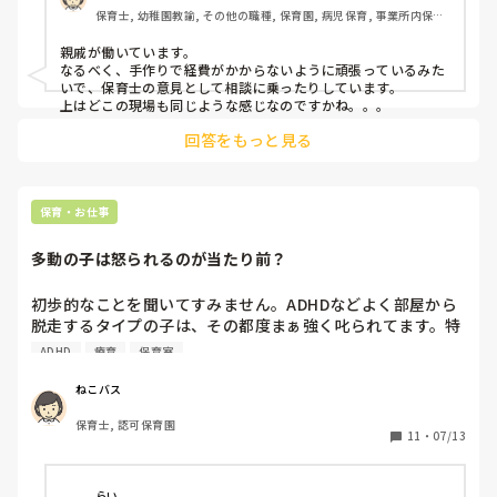
保育士, 幼稚園教諭, その他の職種, 保育園, 病児保育, 事業所内保育, 
新調したいですっていっても渋られ、、

病院内保育
親戚が働いています。

質をあげないことには

なるべく、手作りで経費がかからないように頑張っているみた
益にも繋がらないような気がするのですが、、

いで、保育士の意見として相談に乗ったりしています。

なんかこうお金をかけず質をあげられるようないいアイデア
回答をもっと見る
あればなと思います。

保育・お仕事
多動の子は怒られるのが当たり前？
初歩的なことを聞いてすみません。ADHDなどよく部屋から
脱走するタイプの子は、その都度まぁ強く叱られてます。特
に幼児はそうです。登っちゃう子、周りの子に手が出て困ら
ADHD
療育
保育室
せる子。まぁ叱られて当然かもしれませんが、そういった子
も厳しい先生だとピタリと脱走せず落ち着いて座っているこ
ねこバス
とができます。厳しい先生がいなくなると登ったり走り回っ
保育士, 認可保育園
たりして、叱られますが。最近の療育も厳しく怒ったりする
11
・
07/13
ことが多いともきくのですが、少し前にリエゾンっていうド
ラマを見て、お母さんが飛び出して行く子供を強く叱ってい
て、主人公が子どもに「どうしてこうなっちゃうのかわから
らい