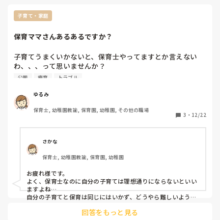
子育て・家庭
保育ママさんあるあるですか？
子育てうまくいかないと、保育士やってますとか言えない
わ、、、って思いませんか？

一般職のママさんたちのほうがよっぽど上手に育ててるなぁ
公園
療育
トラブル
なんて思いませんか？

ゆるみ
私だけでしょうか、、、

保育士, 幼稚園教諭, 保育園, 幼稚園, その他の職場
3
・
12/22
長男は多動で、衝動性が強いです。

療育など通ってますが、公園で、お友達とトラブルが起こる
ことも遠く、暴言や蹴る叩くが多く、本当に手を焼いていま
さかな
す。

保育士, 幼稚園教諭, 保育園, 幼稚園
ママも保育士も、、、子どもといるのに疲れちゃいました
お疲れ様です。

よく、保育士なのに自分の子育ては理想通りにならないといい
ますよね…

自分の子育てと保育は同じにはいかず、どうやら難しいようで
す…😭
回答をもっと見る