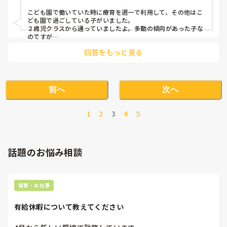
こども園で働いていた時に療育を週一で利用して、その他はこ
ども園で過ごしている子がいました。

２歳児クラスから通っていましたよ。多動の傾向があった子な
のですが

療育に通い始めると本人も気持ちが安定し、落ち着いて園でも
回答をもっと見る
過ごせるようになってました。
前へ
次へ
1
2
3
4
5
話題のお悩み相談
保育・お仕事
有給休暇について教えてください