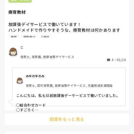
勉強されているぶん、

療育教材
説明にも説得力があって

強い味方だなあという印象です。
放課後デイサービスで働いています！

ハンドメイドで作りやすそうな、療育教材は何かあります
か？

療育
運動遊び
5歳児
ひらがなのマッチングカードなどの年長向けのものや、釣り
や洗濯バサミ取りなど小さい子でもできる微細運動な
こ
ど、、、

保育士, 保育園, 放課後等デイサービス
子どもと一緒に楽しみながら勉強ができるアイデアがあれば
4
・
02/24
教えてください！
みゆのゆのみ
保育士, 認可保育園, 放課後等デイサービス, 児童発達支援施設
こんにちは。私も以前放課後デーサービスで働いていました。

○絵合わせカード

○すごろく

をよく子どもたちと作っていました。

回答をもっと見る
絵合わせカードは

泣いているかお
