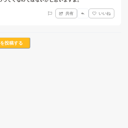
共有
いいね
を投稿する