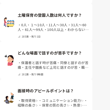
気にしたことない
・
その他(コメントで教え
て下さい)
土曜保育の登園人数は何人ですか？
・
0人
・
１～10人
・
11人～30人
・
31人～60
人
・
61人～99人
・
100人以上
・
わからない、
土曜保育はない
・
その他(コメントで教えて
185
票・
残り1日
下さい)
どんな場面で話すのが苦手ですか？
・
保護者と話す時が苦痛
・
同僚と話すのが苦
痛
・
主任や園長など上司と話すのが苦
・
職員
会議や研修場面で話すのが苦
・
話すことは苦
182
票・
残り9時間
痛じゃない♡
・
その他(コメントで教えてく
ださい)
面接時のアピールポイントは？
・
取得資格✨
・
コミュニケーション能力✨
・
経験の長さ✨
・
保育の質の高さ✨
・
熱意✨
・
特にないな
・
その他(コメントで教えて下さ