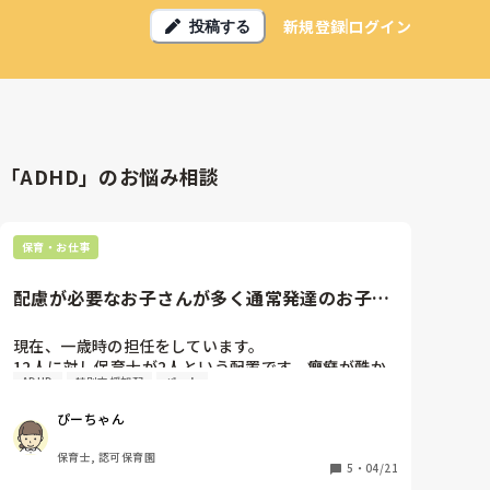
新規登録
ログイン
投稿する
「ADHD」のお悩み相談
保育・お仕事
配慮が必要なお子さんが多く通常発達のお子さ
んを構えない
現在、一歳時の担任をしています。

12人に対し保育士が2人という配置です。癇癪が酷か
ADHD
特別支援加配
パート
ったり、衝動性が強かったりと配慮な必要なお子さん
が多く、通常発達の要は手のかからないお利口なお子
ぴーちゃん
さんは放置されがちで触れ合うことができていませ
ん。

保育士, 認可保育園
パートの先生などが加配としてついてくれたりはしま
5
・
04/21