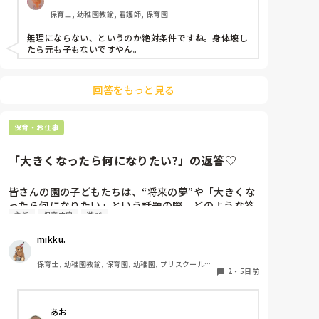
保育士, 幼稚園教諭, 看護師, 保育園
上のような状況だと、皆さんなら、午前保育、手伝い
ますか？

無理にならない、というのか絶対条件ですね。身体壊し
園長からは、この日、大丈夫とか聞かれたりします。
たら元も子もないですやん。
が、辛ければ大丈夫だからとも言われます。正規の先
生の体力の方も心配です。

新しく採用が決まるまで、どうしようかと思ってま
回答をもっと見る
す。
保育・お仕事
「大きくなったら何になりたい?」の返答♡
皆さんの園の子どもたちは、“将来の夢”や「大きくな
ったら何になりたい」という話題の際、どのような答
主任
保育内容
遊び
えが返ってきますか⁇

mikku.
「ほいくえんのせんせい！」「ようちえんのせんせ
い！」と言ってくれる女児もたくさんいてなんだか嬉
保育士, 幼稚園教諭, 保育園, 幼稚園, プリスクール・
しくなります♪

2
・
5日前
幼児教室
最近の子どもたちの「大きくなったら」事情を知りた
あお
いです＾＾