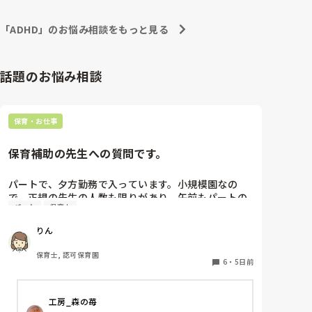
彼女の様なタイプにはどのような支援が良いのでしょ
「ADHD」のお悩み相談をもっと見る
うか………
話題のお悩み相談
保育・お仕事
保育補助の先生への質問です。
パートで、夕方勤務で入っています。小規模園なの
で、正規の先生の人数も限りがあり、午前もパートの
パート
保育士
保育士さんが1人いたのですが、辞められて配置的に
はギリギリで回されており、正規の先生の休みが取り
りん
にくい状態です。

私自身、他にダブルワークもせず、午前、自分の家の
保育士, 認可保育園
用事だけで特に忙しくもないので、もともと、100名
6
・
5日前
を超える保育園でフリーをしていたこともあり、午前
保育も業務的には大変なので毎日は体力的には辛いで
工房_森の苺
すが、さほど苦にはなりません。
