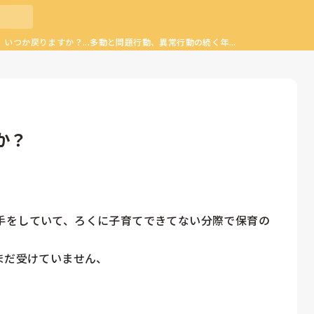
いつか戻りますか？...多動と問題行動、異常行動の続く年...
か？
手をしていて、ろくに子育てできてない分際で保育の
まだ受けていません、
