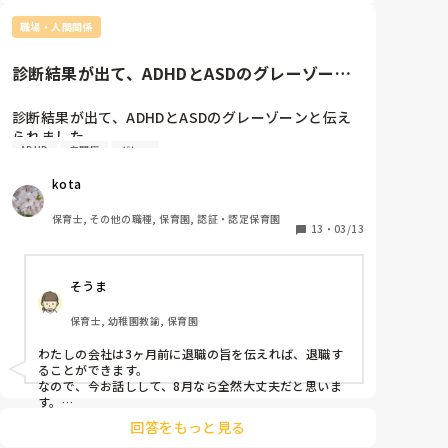
こちらの話を一切聞いていないような行動に

手を焼いています。

職場・人間関係
彼氏優先の母親でネグレクト気味な環境で育ち

診断結果が出て、ADHDとASDのグレーゾーン
不憫に思っているので、事業所全体で

と伝えられました。まさか...
彼女が求めている事は出来るだけ叶えてあげよう。と
診断結果が出て、ADHDとASDのグレーゾーンと伝え
しています。

られました。

「いちご狩り行ってみたいんだよね」と

ADHD
自閉症
グレー
まさか自分がグレーゾーンと思わなくて、何かしらの
母親がいちご狩りに行っていた事を知り

特性が1つ強く出てるなら、それなりに対処対策でき
自分も行きたいという児にお利口にしていたらね！と

kota
るかな…とは考えてはいましたが…

5つの約束を取り決め来週の◯日まで約束を守れたら
結局自分は何なんだろう。

行こうね！と約束しましたが1日足りとも守ってもら
保育士, その他の職種, 保育園, 認証・認定保育園
息苦しさはだいぶ少なくなってきたものの、考えすぎ
13
・
03/13
えません。

たりすると出てきます。薬も処方されました。

内容はお友達や支援の先生をたたいたり、けったりし
ません。勝手に外へ飛び出しません。お友達の使って
そうま
3月に入り、先生方の異動も発表され、退職のことを
いるものをとりあげません。などです。

言い出すタイミングが分からずズルズル今に至りま
保育士, 幼稚園教諭, 保育園
す。。

シールをはる、いい事をした、悪い事をしたを表に書
き留めていく…絶対怒らずフィールドバックを繰り返
わたしの会社は3ヶ月前に退職の旨を伝えれば、退職す
今月お話をして8月に退職しても大丈夫なのか…
しポジティブな言葉と近い日のご褒美…いろんな角度
ることができます。

から色んな事試しましたが未だ有効な方法が見つかり
なので、今お話しして、8月なら全然大丈夫だと思いま
す。

ません。

あまり無理なさらずに。
回答をもっと見る
服薬もしています。
