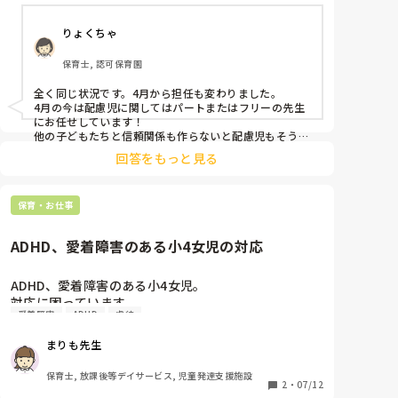
すが、子供たち皆んなと関わり合いたい。。。日々ジ
レンマです。

りょくちゃ
この様な環境におられる先生、どのように対応されて
いますか？お話お聞きしたいです。
保育士, 認可保育園
全く同じ状況です。4月から担任も変わりました。

4月の今は配慮児に関してはパートまたはフリーの先生
にお任せしています！

他の子どもたちと信頼関係も作らないと配慮児もそうで
ない子も疎かになってしいそうで😭！

回答をもっと見る
配慮児に関しても、落ち着かないクラスに居るより、一
対一でいる方が、衝動性も少ない事が分かり、全体活動
にも、参加しているように感じます。

保育・お仕事
幸い、私自身も配慮児から嫌がられてないようなので、
1日に何度か落ち着く時間に関わりを持つようにしてい
ます。
ADHD、愛着障害のある小4女児の対応
ADHD、愛着障害のある小4女児。

対応に困っています。

愛着障害
ADHD
虐待
児発、放デイに勤めています。

まりも先生
構って欲しい行動と取れる施設外への飛び出しや

保育士, 放課後等デイサービス, 児童発達支援施設
小さい子への嫌がらせ。

2
・
07/12