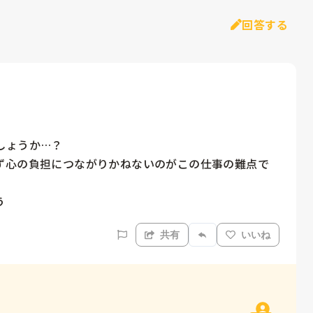
回答する
ょうか…？

ず心の負担につながりかねないのがこの仕事の難点で
う
共有
いいね