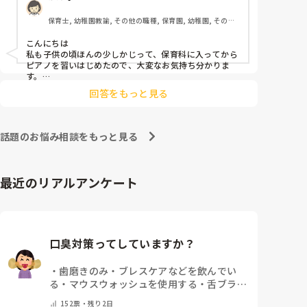
ても不安です、
保育士, 幼稚園教諭, その他の職種, 保育園, 幼稚園, その他
の職場
こんにちは

私も子供の頃ほんの少しかじって、保育科に入ってから
ピアノを習いはじめたので、大変なお気持ち分かりま
す。

昔ほどのピアノの技量を求められない園が増えていると
回答をもっと見る
思います。

人前で弾くのも回数をこなすしかないかもです(^_^;)

ピアノは練習あるのみだと思うので、無理なくがんばっ
話題のお悩み相談をもっと見る
てくださいね！
最近のリアルアンケート
口臭対策ってしていますか？
・
歯磨きのみ
・
ブレスケアなどを飲んでい
る
・
マウスウォッシュを使用する
・
舌ブラシ
でケアをしっかりする
・
フリスクをかじる
・
152
票・
残り2日