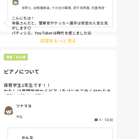
保育士, 幼稚園教諭, その他の職種, 認可保育園, 児童発達支
援施設, その他の職場, 管理職
こんにちは！

年長さんだと、警察官やサッカー選手は安定の人気な気
がします◎

パティシエ、YouTuberは時代を感じました😆
回答をもっと見る
保育・お仕事
ピアノについて
保育学生1年生です！！

わたしは専門学校からピアノをはじめて全く分かりま
学生
ピアノ
保育士
せん…

ピアノはとりあえず弾きまくれ！と言われましたがい
ツナマヨ
まいち家でも練習する気になりません…ピアノ弾け無
さすぎて友達にもこんな苦戦してる人はじめて見たと
学生
言われる始末です🥲︎

4
・
5日前
保育士になって弾かなきゃいけないと考えるだけでゾ
ッとします😭

かんな
ピアノ苦手な方いますか、？後先のことを考えるとと