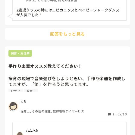
2歳児クラスの時にはエビカニクスとベイビーシャークダンス
が人気でした！
回答をもっと見る
保育・お仕事
手作り楽器オススメ教えてください！
療育の現場で音楽遊びをしようと思い、手作り楽器を作成し
てますが、「笛」を作ろうと思ってます。

一度使うと他の子が使うことができないため、簡単なものが
ピアノ
保育士
いいかと思いますが、おすすめがあったら教えて欲しいです
^_^
ゆち
保育士, その他の職種, 放課後等デイサービス
2
・
05/10
ハムハム