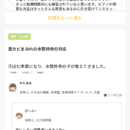
きっと勤務時間外にも練習されていると思います。ピアノが得
意な先生はきっとそんな負担もあるのに引き受けてくださって
いるんだろうなと思うと、感謝でいっぱいの気持ちになりま
回答をもっと見る
す。

アドバイスにならずすみませんが、陰ながら応援しています❤️‍🔥
保育・お仕事
黒カビまみれの水筒持参の対応
汗ばむ季節になり、水筒持参の子が増えてきました。

水筒
手洗い
家庭
水筒、かびだらけ、洗ってない子っていますか？

わたしはデイサービス勤務ですが、

わたあめ
現に2名ほど遭遇しました‥

保育士, その他の職種, 保育園, 放課後等デイサービス, 児童発
2
・
07/28
達支援施設
初めて見たときはおののき、びっくりしましたが、

2度目からは、なんか平然に対応してる自分にびっくりしま
す😳！

ぴーぷー
保育士, 公立保育園
最初のデイサービスでは、洗ってあげたり、

お母さんに、「これすごいカビてるから、どうにかしたほう
気にしない保護者いますよね〜。
