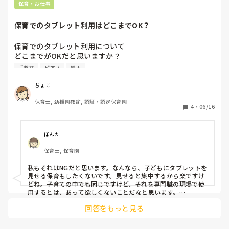
保育・お仕事
保育でのタブレット利用はどこまでOK？
保育でのタブレット利用について

どこまでがOKだと思いますか？

手遊び
ピアノ
絵本
先日泣いている乳児クラスの子にがっつりYouTubeを見せ
ちょこ
ている場面を見ました。

保育士, 幼稚園教諭, 認証・認定保育園
その時は泣き止むと思います。

4
・
06/16
でも、消せばまた泣くのでは…

絵本の読み聞かせを見せていたので

それなら本物の絵本を読んだら良いのでは…と

ぽんた
思ってしまいました。

保育士, 保育園
私もそれはNGだと思います。なんなら、子どもにタブレットを
絵本を読むこと、歌を歌うこと

見せる保育もしたくないです。見せると集中するから楽ですけ
手遊びをすることって全てに意味があり

どね。子育ての中でも同じですけど、それを専門職の現場で使
様々なことを育むのに大切なことだと思います。

用するとは、あって欲しくないことだなと思います。

踊りを見せて一緒に踊る若い先生がいましたが、うーん、ま
回答をもっと見る
あ。。。全くなしではないけど。。と感じました。結局子ども
保育士の専門性って

その意味を分かって適切に使用することだと思って
