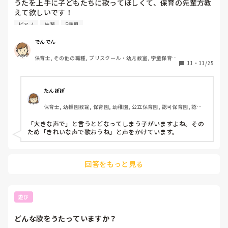
うたを上手に子どもたちに歌ってほしくて、保育の先輩方教
続けるのなら私が変わるしか無いのも分かってます。

えて欲しいです！

子どもたちは可愛いです。

年齢は、5歳、4歳です！

ほんとそれだけが救いだなと感じてます‥。

ピアノ
先輩
5歳児
今度の卒園式までにただ大きい声で歌って欲しいわけではな
くて、ちゃんとメロディを歌って欲しいというか、、説明が
こんな状態ですが、なにか勇気づけられるアドバイスをもら
でんでん
難しいんですけど、、。
えたらと思い投稿させていただきました。

保育士, その他の職種, プリスクール・幼児教室, 学童保育, 
11
・
11/25
管理職
たんぽぽ
保育士, 幼稚園教諭, 保育園, 幼稚園, 公立保育園, 認可保育園, 認
証・認定保育園
「大きな声で」と言うとどなってしまう子がいますよね。その
ため「きれいな声で歌おうね」と声をかけています。
回答をもっと見る
遊び
どんな歌をうたっていますか？