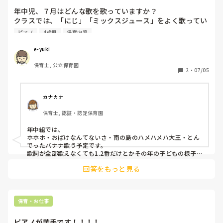
年中児、７月はどんな歌を歌っていますか？

クラスでは、「にじ」「ミックスジュース」をよく歌ってい
ます。色んな歌を楽しんでほしいので、教えていただきたい
ピアノ
4歳児
保育内容
です！

よろしくお願いします。
e-yuki
保育士, 公立保育園
2
・
07/05
カナカナ
保育士, 認証・認定保育園
年中組では、

ホホホ・おばけなんてないさ・南の島のハメハメハ大王・とん
でったバナナ歌う予定です。

歌詞が全部歌えなくても1.2番だけとかその年の子どもの様子
を見て歌っています。
回答をもっと見る
保育・お仕事
ピアノが苦手です！！！！