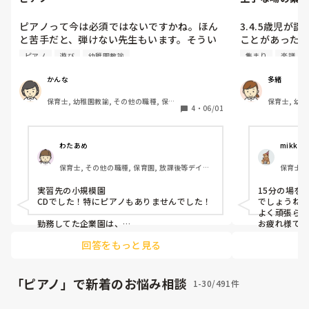
ピアノって今は必須ではないですかね。ほん
3.4.5歳児
と苦手だと、弾けない先生もいます。そうい
ことがあった
う場合は保育中どうしているのでしょう。CD
鳴らず、別の
ピアノ
遊び
幼稚園教諭
集まり
楽譜
でしょうか？

た。その際、

リトミック的なぱっと音が欲しい遊びは、し
「ちょっと繋い
かんな
多緒
ないのかなと気になりました。
と急に言われ
保育士, 幼稚園教諭, その他の職種, 保育
保育士, 幼稚
ったんです。

4
・
06/01
園, 幼稚園, その他の職場
認証・認定
最初は手遊び
つ一つが短すぎ
ピアノを弾こ
わたあめ
mikku.
たので楽譜も
保育士, その他の職種, 保育園, 放課後等デイサ
保育士, 
う歌ったし、
ービス, 児童発達支援施設
ール・幼
かも分からず…
実習先の小規模園

15分の場を
最終的には、
CDでした！特にピアノもありませんでした！

でしょうね。
ンタビュー(今
よく頑張られ
それだったので
勤務してた企業園は、

お疲れ様でし
電子ピアノで弾いてましたよ!

回答をもっと見る
3〜5歳さん
結局15分間程
るのでやき
くできません
ず）は場を繋
間も少しできて
勝った負け
「ピアノ」で新着のお悩み相談
1-30/491件
ている時間
皆さんはこん
です。
