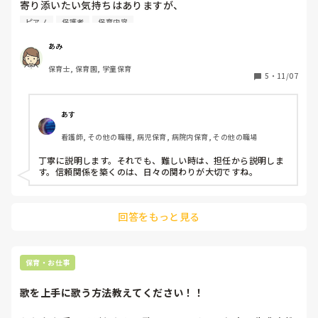
寄り添いたい気持ちはありますが、

もちろん常勤時代は担任ももっていて、クラス運営もしてき
言葉の受け取り方ひとつで誤解が生まれてしまうことがある
ピアノ
保護者
保育内容
ました。

と思います。

信頼してもらうために、みなさまはどのようなアプローチを
あみ
レクでピアノを使って音楽遊びができたらと思い、手作り楽
していますか？
器や、リズム遊びに使うものを色々と作っていますが、上司
保育士, 保育園, 学童保育
5
・
11/07
から、「今までやってきたやり方を聞いて、まずここのやり
方をやってからの方が、きっとこんなはずじゃなかった！と
か困ることがないと思う」と

あす
言われて、あれ？入社の時、保育士の経験を活かしてって言
われたのにな‥色々準備したのにな‥となんだか気持ちがと
看護師, その他の職種, 病児保育, 病院内保育, その他の職場
ても落ち込んでしまいました。

丁寧に説明します。それでも、難しい時は、担任から説明しま
す。信頼関係を築くのは、日々の関わりが大切ですね。
「剛に入らずんば‥」のことわざの通り、ここはここのやり
方があるのは十分理解してはいますが、私への当たりも、
GW前からきつい時があり、まだ慣れない送迎業務も道を間
違わないように、とか他色々と気を使うことがあり、結構心
回答をもっと見る
労が溜まってきてしまいました。

雰囲気も、保育園のようにワイワイガヤガヤしておらず、い
保育・お仕事
つも会話が飛び交っているような環境ではありません。必要
最低限なのも、仕事を聞きづらく、まだパソコンも職員に借
歌を上手に歌う方法教えてください！！
りて使っている立場もあり、気をつかいます‥。
