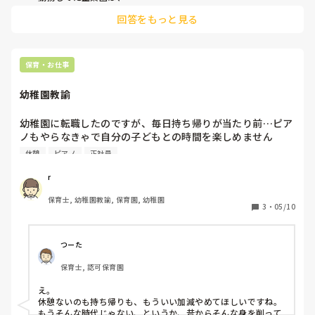
電子ピアノで弾いてましたよ!

回答をもっと見る
保育・お仕事
幼稚園教諭
幼稚園に転職したのですが、毎日持ち帰りが当たり前…ピア
ノもやらなきゃで自分の子どもとの時間を楽しめません

幼稚園は休憩ないとかはわかっていましたがこんなに持ち帰
休憩
ピアノ
正社員
りの仕事があるとは…実家に帰って家族に手伝ってもらった
りもしてます。幼稚園教諭の人はどれくらい持ち帰りありま
r
すか？

保育士, 幼稚園教諭, 保育園, 幼稚園
また出勤と退勤時間教えて欲しいです😢
3
・
05/10
つーた
保育士, 認可保育園
え。

休憩ないのも持ち帰りも、もういい加減やめてほしいですね。

もうそんな時代じゃない、というか、昔からそんな身を削って