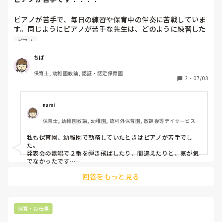
ピアノが苦手で、毎日の練習や保育中の伴奏に苦戦していま
す。同じようにピアノが苦手な先生は、どのように練習した
り工夫したりしていますか？少しでも自信を持って弾けるよ
ピアノ
うになった方法や、おすすめの練習法があればぜひ教えてい
ただきたいです。
ちぱ
保育士, 幼稚園教諭, 認証・認定保育園
2
・
07/03
nami
保育士, 幼稚園教諭, 幼稚園, 認可外保育園, 放課後等デイサービス
私も保育園、幼稚園で勤務していたときはピアノが苦手でし
た。

発表会の歌唱で２番を弾き飛ばしたり、間違えたりと、気が気
でなかったです…

回答をもっと見る
私の場合は練習あるのみです。苦手な部分を何度も繰り返し練
習し、目をつぶっても弾けるようになるまで練習しました。

卒園式のピアノ担当になったときは、とてつもない緊張感でし
たが、予行や練習で一度も全曲間違えることなく弾けなかった
中、本番だけパーフェクトで弾くことができた時は、神様に感
保育・お仕事
謝しつつも練習を積み重ねたからかなと思いました。
