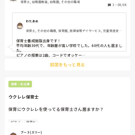
保育士, 幼稚園教諭, 幼稚園, その他の職場
3
・
08/08
これまでにも「ピアノが苦手」という方は

もちろん一定数いらっしゃって、

その都度、楽譜を簡単に書き換えてお渡ししたり

わたあめ
弾きにくい箇所を一緒に練習したり、

保育士, その他の職種, 保育園, 放課後等デイサービス, 児童発達支援
アドバイスする事はよくありましたが、

施設
皆さん、ある程度の感覚は持っていらっしゃって、

保育士養成施設出身です！

少しずつでも練習が進んでいたのですが、

平均年齢30代で、年齢層が高い学校でした。60代の人も居まし
1人だけ「ほんっとに弾けないんです！」と、

た。

ほぼ全くといっていいほど弾けないまま

ピアノの授業は2曲、コードでオッケー

ピアノ試験、紙面問題。

新卒採用された方がいて、

回答をもっと見る
これで終わりです！

教えようにも、基礎も、両手を動かす感覚も、

何もわからない。できない。　と、

わたしはこの2曲しか弾けないし

半ば諦めてる方がいらっしゃいました。

コードもよくわかりません🙄！

自分の出身校は、ピアノに関してはかなりゆるかったです！

保育・お仕事
無理にでも！という事もできないので、

就職先も保育園ばかりではなく、

デイサービス系列も多かったため、ピアノは特にメインとされ
その方は毎月の行事のピアノの交代制からも抜いて、

ウクレレ保育士
てませんでした。

他の役割を頼むしかないのですが、

そんな状態でも卒業資格を取得できる学校が

実習で、保育園だったのに系列の幼稚園行かせられた人、

保育にウクレレを使ってる保育士さん居ますか？

あるのでしょうか？

幼稚園の譜面渡されて、幼稚園でやるから練習してきてと言わ
れてた人いました🙄！

ピアノが弾けず他の先生方の助けを受ける日々です

ピアノ
保育士
保育園実習なのになぜ幼稚園実習になるのか？となってまし
せめて、バイエル終了　ツェルニーなど、

ピアノを弾けるように真剣に練習に取り組まなければと思っ
た‥🙄昔ながらの園で、かなり実習生いじめもひどく、一緒の
ピアノ必修のところが多く、

ています

実習生だった若い学生が泣きだしたりするレベルでやばかった
ブー３(スリー)
みんな必死に弾いて卒業するのが
