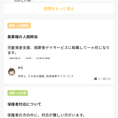
たのしいね

おはようクレヨン

回答をもっと見る
かめのえんそく

バナナの親子

子どもたちも楽しんで歌ってくれます🎶
職場・人間関係
異業種の人間関係
児童発達支援、放課後デイサービスに転職して一ヶ月になり
ます。

理学療法
楽譜
児童指導員
異業種があつまる環境での人間関係についてアドバイスお願
いします。

ゆち
保育士, その他の職種, 放課後等デイサービス
職場には児童指導員3人（うち一名児発官）言語聴覚士、理
1
・
05/11
学療法士、そして保育士（私）の計6名のスタッフで運営し
ています。

保育・お仕事
保育園しか経験がなく、異業種が集まる子どもの現場が初め
てで、保育士として難しいなと感じております。

保護者対応について
保育士経験が常勤7年、パート14年ほどあります。

保護者の方の中に、対応が難しい方がいます。
