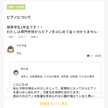
また、八百屋
ますか？
ルール説明を
保育・お仕事
八百屋さん
さんや動物
ーションも
ピアノについて
です。

楽しすぎて笑
保育学生1年生です！！

是非取り入
わたしは専門学校からピアノをはじめて全く分かりません…

ピアノはとりあえず弾きまくれ！と言われましたがいまいち
学生
ピアノ
保育士
家でも練習する気になりません…ピアノ弾け無さすぎて友達
にもこんな苦戦してる人はじめて見たと言われる始末です🥲︎

ツナマヨ
保育士になって弾かなきゃいけないと考えるだけでゾッとし
学生
ます😭

2
・
2日前
ピアノ苦手な方いますか、？後先のことを考えるととても不
安です、
かんな
保育士, 幼稚園教諭, その他の職種, 保育園, 幼稚園, その他の職場
こんにちは

私も子供の頃ほんの少しかじって、保育科に入ってからピアノ
を習いはじめたので、大変なお気持ち分かります。

昔ほどのピアノの技量を求められない園が増えていると思いま
す。

回答をもっと見る
人前で弾くのも回数をこなすしかないかもです(^_^;)
