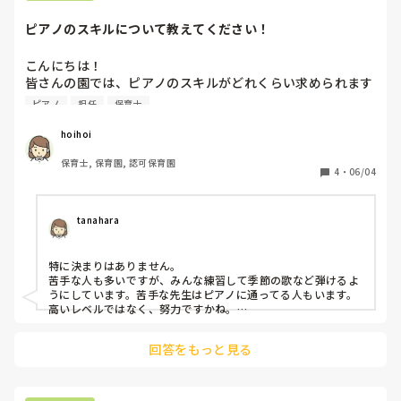
ピアノのスキルについて教えてください！
こんにちは！

皆さんの園では、ピアノのスキルがどれくらい求められます
か？

ピアノ
担任
保育士
日頃から、ピアノのテストを行う園もあると聞いて気になり
ました😂私はピアノが下手なの😂
hoihoi
保育士, 保育園, 認可保育園
4
・
06/04
tanahara
特に決まりはありません。

苦手な人も多いですが、みんな練習して季節の歌など弾けるよ
うにしています。苦手な先生はピアノに通ってる人もいます。

高いレベルではなく、努力ですかね。

メロディと、簡単な和音などで弾ければ問題ないですよ！最近
はいろんな楽譜もでてますから✨
回答をもっと見る