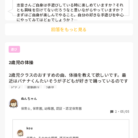
志音さんご自身は手遊びしている時に楽しめていますか？それ
とも興味を引けてないだろうなと思いながらやっていますか？

まずはご自身が楽しんでやること。自分の好きな手遊びを中心
にやってみてはどぉでしょうか？

回答をもっと見る
抑揚や子どもの反応を見ながらちょっと間を開けたりするのも
良いと思います！
遊び
2歳児の体操
2歳児クラスのおすすめの曲、体操を教えて欲しいです。最
近はバナナくんたいそうが子どもが好きで踊っているのです
が、他にもバリエーションを増やしたいです！
ピアノ
運動遊び
2歳児
ぬんちゃん
保育士, 保育園, 幼稚園, 認証・認定保育園
2
・
05/05
kou
保育士, その他の職種, 認可外保育園