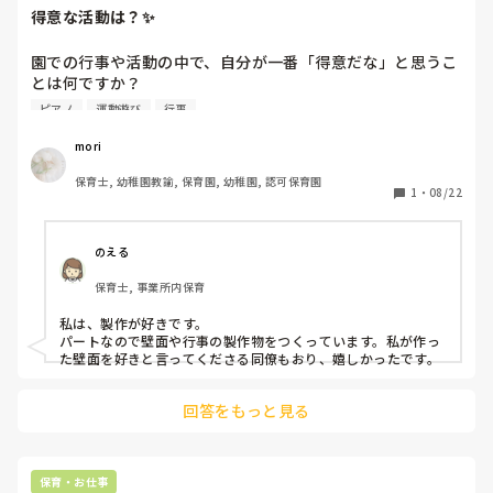
得意な活動は？✨
苦手なものを続けることはしんどいと思いますが、応援してい
ます😊
園での行事や活動の中で、自分が一番「得意だな」と思うこ
とは何ですか？

歌やダンスが得意、製作が好き、体を動かす遊びが得意…先
ピアノ
運動遊び
行事
生によって色が出ますよね。自分の強みを改めて考えると、
ちょっと自信につながるかもしれません🌼

mori
歌やダンスが上手な先生憧れます✨
保育士, 幼稚園教諭, 保育園, 幼稚園, 認可保育園
1
・
08/22
のえる
保育士, 事業所内保育
私は、製作が好きです。

パートなので壁面や行事の製作物をつくっています。私が作っ
た壁面を好きと言ってくださる同僚もおり、嬉しかったです。
回答をもっと見る
保育・お仕事