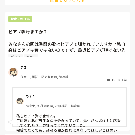
どもたちと歌っててと言われる)と、弾ける人が弾けばいいよ、
というところと半々くらいだったかなと思います。

横割りのクラス運営だと必須になりがちで、縦割りだと弾ける
人が、、というところが多かったように感じます。

保育・お仕事
弾けた方がいいに違いないですが、例えばピアノでなくてギタ
ーやウクレレ、アコーディオンなんかでもいいのかなと思いま
ピアノ弾けますか？
す。

要は子どもたちとライブ感があればいいのかなと。子どもの歌
のペースに合わせて楽しく演奏出来れば良いのかなと思いま
みなさんの園は季節の歌はピアノで弾かれていますか？私自
す。(もちろん正式なリズムが大切なのもわかっています)

身はピアノは苦ではないのですが、最近ピアノが弾けない先
生が多く、季節の歌をうたう際に演奏が止まったり、弾き直
ピアノ
保育士
弾ける人がいなければ普段は音源でも仕方ないかなとも思いま
したり、不協和音になったり…ということがよくあります。
すが、子どもとの一体感が感じられるようにたまには生演奏で
これならもう音源つかったほうがよい？と思うのですが、そ
歌いたいですね😊

まき
私も苦手であまり弾けません。

こは練習すべき…という声もあってよくわからなくなりまし
片手で弾くこともあります。笑
保育士, 認証・認定保育園, 管理職
た💦
10
・
8日前
ちょん
保育士, 幼稚園教諭, 小規模認可保育園
私もピアノ弾けません。

子供達も私が苦手なのを分かっていて、先生がんばれ！と応援
してくれたり、見守ってくれていました。

完璧でなくても、頑張る姿があれば見守ってほしいとは思いま
す。