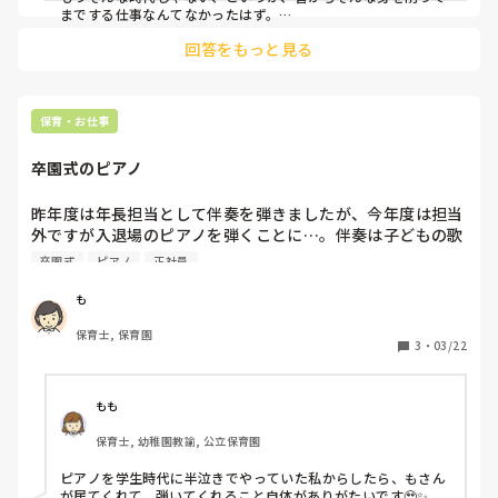
までする仕事なんてなかったはず。

回答をもっと見る
今の時代、昔のツケが回ってきている、って考えたら、世の中
の情勢に納得できるとこ、ありません？

時代を支えてきた先人の方々には感謝も尊敬も持ちますが、し
かしながらこの未来になることを思っていた人たちも少数いた
はず、なんだよな〜って。

保育・お仕事
単純に、違法になりますよね。

卒園式のピアノ
まして家族にまで仕事の影響が出てしまっていることは、おか
しなこと。

今は多くの保育園幼稚園こども園で働き方が見直され、残業は
昨年度は年長担当として伴奏を弾きましたが、今年度は担当
つけるし、持ち帰りはしない、になっていっています。

外ですが入退場のピアノを弾くことに…。伴奏は子どもの歌
があるのでなんとかなりましたが、今年度はピアノソロなの
卒園式
ピアノ
正社員
疑問に感じている人、みんなで、声をあげよう。調べよう。
でド緊張…。練習は良くても本番の緊張感でやりきれるか不
安でいっぱいなのですが、何か良い対策はないでしょうか？
も
アドバイス欲しいです…。
保育士, 保育園
3
・
03/22
もも
保育士, 幼稚園教諭, 公立保育園
ピアノを学生時代に半泣きでやっていた私からしたら、もさん
が居てくれて、弾いてくれること自体がありがたいです🥹✨
