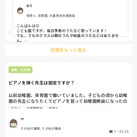
ゆり
保育士, 保育園, 児童発達支援施設
こんばんは😊

こども園ですが、毎日季節のうたなど歌っています！

でも、うちのクラスは朝のうたや給食のうたなどはありませ
ん。

ピアノは苦手な方もいるかもしれませんが、歌はうたってほし
回答をもっと見る
いですよね🫢
保育・お仕事
ピアノを弾く先生は固定ですか？
以前幼稚園、保育園で働いていました。子どもの頃から幼稚
園の先生になりたくてピアノを習って幼稚園教諭になったの
でピアノを弾く場面には特に困らず働いていました。どの職
ピアノ
幼稚園教諭
保育士
場でもいつも同じ先生が弾くのではなくピアノ苦手な先生も
やろう！という感じで苦手な人にはかなり負担になっている
re
ように感じました。私は弾ける人がやればいいのでは？と思
その他の職種, その他の職場
っていたのですが皆さんが働いている園ではどうですか？
7
・
02/19