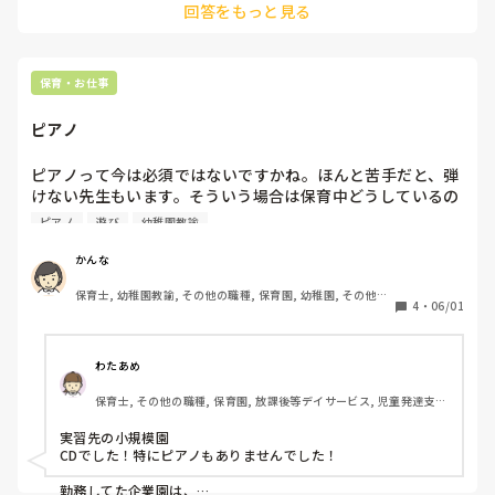
回答をもっと見る
おかあさんといっしょ系の楽譜（どんな色がすき　ありがとう
の花　）

歌あそびの楽譜等あります。

発表会では、園の方針なのかEテレの歌が多いので、まめにチ
ェックしてます。

保育・お仕事
デプロという会社の楽譜は弾きやすいです。私はあまりヘ音に
かな付いているのが得意じゃないので好きです。
ピアノ
ピアノって今は必須ではないですかね。ほんと苦手だと、弾
けない先生もいます。そういう場合は保育中どうしているの
でしょう。CDでしょうか？

ピアノ
遊び
幼稚園教諭
リトミック的なぱっと音が欲しい遊びは、しないのかなと気
になりました。
かんな
保育士, 幼稚園教諭, その他の職種, 保育園, 幼稚園, その他の
4
・
06/01
職場
わたあめ
保育士, その他の職種, 保育園, 放課後等デイサービス, 児童発達支援
施設
実習先の小規模園

CDでした！特にピアノもありませんでした！

勤務してた企業園は、
