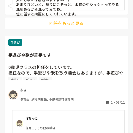
がいいよ？」って職員が伝えて、新しい水筒になってまし
あまりひどいと、帰りにこそっと、水筒の中シュシュってやる
た。

洗剤あるから洗ってみてね。

位に話すと綺麗にしてくれています。

洗い方とかを知らない保護者が多いのかもしれませんね。
今回はできる限り、拭いたりして

回答をもっと見る
(洗ってしまうとカビ菌がキッチンに移るよね〜🥲ってなっ
てやめてました。)

水筒洗わない家庭ってあるんですね‥

手遊び
家庭環境もあるんでしょうけど‥🥲！

手遊びや歌が苦手です。
黒カビだらけ、ヘドロまみれの水筒

持参してきたら、どうたいおうしますか？

0歳児クラスの担任をしています。

担任なので、手遊びや歌を歌う機会もありますが、手遊びや
歌の自信がなくはっきり言って苦手です。

手遊び
ピアノ
0歳児
それが子ども達にも伝わっているのか、私が手遊びや歌を歌
っても子どもたちの興味をひけない感じがします。

志音
皆さんは手遊びや歌を歌う時に心がけていることはあります
保育士, 幼稚園教諭, 小規模認可保育園
か？何かコツがあれば教えてください。
2
・
05/22
ぽちゃこ
保育士, その他の職場