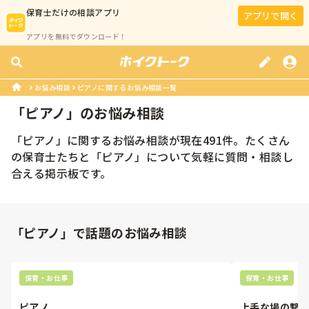
保育士
だけの相談アプリ
アプリで開く
アプリを無料でダウンロード！
お悩み相談
ピアノに関するお悩み相談一覧
「
ピアノ
」のお悩み相談
「
ピアノ
」に関するお悩み相談が現在
491
件。たくさん
の
保育士
たちと「
ピアノ
」について気軽に質問・相談し
合える掲示板です。
「ピアノ」で話題のお悩み相談
保育・お仕事
保育・お仕事
ピアノ
上手な場の繋