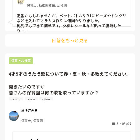
保育士, 幼稚園教諭, 幼稚園
定番かもしれませんが、ペットボトルやR1にビーズやドングリ
などを入れてマラカス作りは何回かやりました。

乳児でもできて簡単です。外側にシールなど貼って装飾した
り…

中身が誤飲の原因にならないよう大きさなど注意していまし
回答をもっと見る
た。
保育・お仕事
4才5才のうたう歌について春・夏・秋・冬教えてください。
聞きたいのですが

皆さんの保育園は何の歌を歌っていますか？

季節の歌の中でもよく歌っているものを教えてください！特
ピアノ
4歳児
5歳児
に4才5才の歌う歌を教えて下さい😊

できれば春・夏・秋・冬全部教えていただけると嬉しいで
旅行好き♥️
す。よろしくお願いします🙇

保育士, 保育園
ちなみに私の保育園で歌ってる歌はチューリップなどです。
3
・
05/07