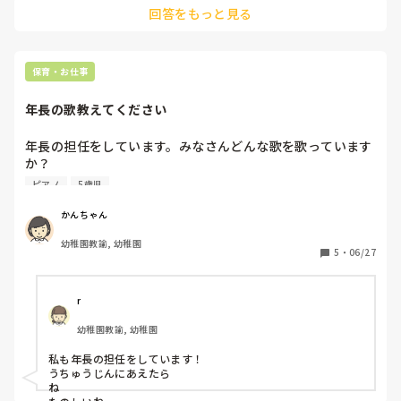
回答をもっと見る
保育・お仕事
年長の歌教えてください
年長の担任をしています。みなさんどんな歌を歌っています
か？

きみのこえ

ピアノ
5歳児
にじ

ありがとうの花

かんちゃん
明日は晴れる

幼稚園教諭, 幼稚園
にじのむこうに

5
・
06/27
など歌っています。他に歌っている好きな曲を教えてくださ
い。
r
幼稚園教諭, 幼稚園
私も年長の担任をしています！

うちゅうじんにあえたら

ね
