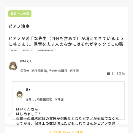
ピアノは練習あるのみだと思うので、無理なくがんばってくだ
さいね！
保育・お仕事
ピアノ演奏
ピアノが苦手な先生（自分も含めて）が増えてきているよう
に感じます。保育を志す人のなかにはそれがネックでこの職
をあきらめる人が多いのも事実です。人手不足だから、「そ
楽譜
ピアノ
幼稚園教諭
こまで求めてないよ」と言われつつも、現場では求められる
という矛盾があります。

ほいくん
保育士, 幼稚園教諭, その他の職種, 幼稚園
みなさんの園ではピアノ演奏、どこまで求められますか？

6
・
8日前
また、CDなどで代用することに関して、客観的にどう感じ
ますか？
るや
保育士, 幼稚園教諭, 保育園
ほいくんさん

はじめまして！

保育士の資格試験の実技が選択制となりピアノが必須でなくな
ってから、保育士の数は増えたかもしれませんがピアノを弾け
ない保育士は明らかに増えましたよね。

回答をもっと見る
私が働いていた園では暗に必須なところ(練習して来てとか、子