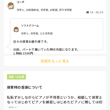
4．ピアノはありますか？

コーポ
保育士, 幼稚園教諭, 保育園, 幼稚園, 認可保育園
時給が安く、転職しようか迷っているため参考までに教えて
14
・
02/10
いただけると助かります！
ソフトクリーム
保育士, 保育園, 公立保育園
日々の保育お疲れ様です。

以前、パートで働いていた時の内容になります。

1.時給:1500円

2.夕方保育担当で延長保育の時間帯の子どもたちをみていまし
回答をもっと見る
た。

夕方保育のみで書類や保育準備などの仕事は無。

3.無

4.無

保育園の方針などによって異なると思うので、あまり参考には
保育・お仕事
ならないかもしれません。ただ昇給に関しては、私の周りでも
聞いたことがあまりありません。
保育時の音源について
私恥ずかしながらピアノが不得意というか、結婚して保育士
なってはじめてピアノを練習しはじめたピアノに関しては初
心者です。

ピアノ