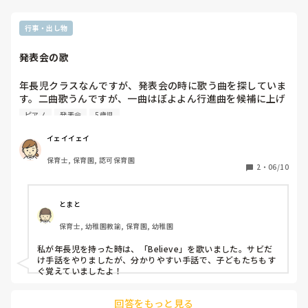
行事・出し物
発表会の歌
年長児クラスなんですが、発表会の時に歌う曲を探していま
す。二曲歌うんですが、一曲はぼよよん行進曲を候補に上げ
てて、あと一曲が中々見つかりません。あおいそらにえをか
ピアノ
発表会
5歳児
こう、ありがとうの花、世界が一つになるまで、キロロのベ
ストフレンド、ね、きみイロが最近歌ったのでそれ以外でお
イェイイェイ
すすめありませんか？？サビだけ手話できる曲がいいです。
保育士, 保育園, 認可保育園
2
・
06/10
とまと
保育士, 幼稚園教諭, 保育園, 幼稚園
私が年長児を持った時は、「Believe」を歌いました。サビだ
け手話をやりましたが、分かりやすい手話で、子どもたちもす
ぐ覚えていましたよ！
回答をもっと見る