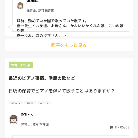
yu2mi3
保育士, 認可保育園
以前、勤めていた園で歌っていた歌です。

春→先生とお友達、お母さん、かわいいかくれんぼ、こいのぼ
り等

夏→うみ、森のクマさん、

秋→もみじ、運動会、線路は続くよ、とんぼ

回答をもっと見る
冬→雪、１月１日、たこ、

通年、国歌は歌えるように毎日ではないですが歌ってました。
卒園式でしっかり歌えるようにです。
保育・お仕事
最近のピアノ事情。季節の歌など
日頃の保育でピアノを弾いて歌うことはありますか？

10年前に現役で保育士をしていた頃は、当たり前のように毎
ピアノ
行事
パート
日季節のうたを歌い、朝のうた、給食のうた、帰りのうた、
など保育士がピアノをひきながらクラスの子どもたちと歌
あちゃん
う、という風景があたりまえにありました。

保育士, 認可保育園
8
・
05/03
最近はピアノの音もしないし歌すらもうたってないような気
がしますが、みなさんの園はどうですか？