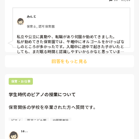
入眠するまでのBGM的なものかな、と捉え、了承しました
が、子ども達が寝静まった頃に消すと、休憩から戻ってきた
みんと
その先生が再生ボタンを押し、再びかかっている状態で、起
保育士, 認可保育園
床時間までかかっていました。

私立や公立に異動や、転職があり何園か勤めてきました。

午睡中ずっと音楽が流れているのは子ども達も落ち着かない
私が勤めてきた保育園では、午睡中にオルゴールをかけっぱな
のでは、と思い、その先生とも一度お話ししてみる予定でい
しのところが多かったです。入眠中に途中で起きた子がいたと
るのですが…。

しても、まだ眠る時間と認識しやすいからかなと思っていまし
た。

回答をもっと見る
落ち着きのない、いわゆるグレーな子も、眠る前に興奮気味で
私が今まで勤めていた園では、午睡中にCDで音楽をかけた
も曲を流しておけば少しは落ち着いた傾向もあります。

ことは無かったです。

しかし、1つの園だけは全く曲なしで寝かしつけをしていまし
寝かしつけ時に保育士が子守唄を歌ったりすることはもちろ
た。曲があることに慣れていると、何もない無音に寝てくれる
んあります。

のか？と不安に思うほどでしたが、子どもたちはみんなおとな
保育・お仕事
しく眠れていたので、そこで初めてオルゴールはそんなに関係
ないのかなと思いました。
皆さんの園では午睡中、音楽をかけているのか、音楽は必要
学生時代のピアノの授業について
•不必要というご意見など、是非お聞きしたいです。
保育関係の学校を卒業された方へ質問です。

学校を卒業される時、

ピアノ
認定こども園
幼稚園教諭
ピアノが全く弾けない　もしくは、

ほとんど弾けない（右手のみ）等で

sa...
卒業資格を取得できた方はいらっしゃいますか？
