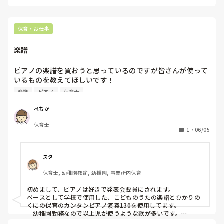
保育・お仕事
楽譜
ピアノの楽譜を買おうと思っているのですが皆さんが使って
いるものを教えてほしいです！

職場の方に何人かに聞きましたが、皆さん使っているのがバ
楽譜
ピアノ
保育士
ラバラでどれがいいのかわからず…。

ぺちか
参考にさせてほしいです🙇‍♀️
保育士
1
・
06/05
スタ
保育士, 幼稚園教諭, 幼稚園, 事業所内保育
初めまして、ピアノは好きで発表会要員にされます。

ベースとして学校で使用した、こどものうたの楽譜とひかりの
くにの保育のカンタンピアノ演奏130を使用してます。

　幼稚園勤務なので以上児が使うような歌が多いです。

＋　ジブリ作品　ディズニー作品の楽譜
