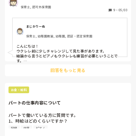
って言ってました🙄！

と色々思考していると

一般的かと思っているのですが、

保育士, 認可外保育園
「ウクレレ保育」という動画を見つけました

9
・
05/03
（皆がんばって実習前に必死にピアノ練習したよね）と思っ
ニュースになってましたが、

ギターよりは簡単とありますが、全くの初心者が1年とかで
幼稚園資格のテストで全てコピーさせて書かせつつ、資格取ら
ていたのですが、

保育に活かせるほどに弾けるようになるものなのか？

せてた学校もありましたね‥

時代が変わったのかな？とも思い、

まじかりーぬ
ウクレレを使っている保育士さん、またはウクレレ経験者の
就職説明会で、保育士の専門学校行かせてもらいましたが、

お遊びレベルの学生多かったです。

保育士, 幼稚園教諭, 幼稚園, 認証・認定保育園
方ご意見を下さい
デイサービスの就職説明会だったのですが、デイサービスって
シングルマザーの子ども預かるところですよね？とか言ってき
こんにちは！

たり‥🙄！勉強してないの？

ウクレレ前に少しチャレンジして見た事があります。

昼寝してたり‥🙄！

結論から言うとピアノもウクレレも練習が必要ということで
レベルやばいと思いました🙄！

す。

先生達も、生徒をお金としか見てないので、特に注意もしてな
回答をもっと見る
かったですよ〜！🙄！

確かにギターよりは簡単ですが、曲を奏でるとなると弦が少な
い分、音域が狭く、弾ける曲も狭まります。

今は、昔と違い、かなり緩いと思います🙄！

その点で言うと、ピアノの左を簡単にして右をしっかり弾けば
全然ピアノの方が楽に弾けるなと私は思います。

お金・給料
ウクレレが気になっているなら、1度楽器屋さんに行って体験
で弾かせて貰うのもありだと思いますよ！
パートの仕事内容について
パートで働いている方に質問です。

1、時給はどのくらいですか？

2.仕事内容はどのようなことをしますか？（書類有無など）

記録
内容
ピアノ
3.昇給はありますか？
