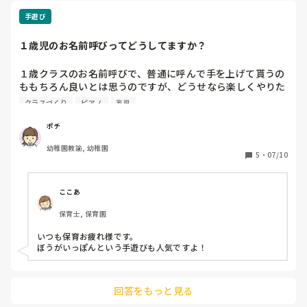
ちょっとモヤモヤしています。

手遊び
私はきっと古い考えの持ち主なので

１歳児のお名前呼びってどうしてますか？
考えすぎなのかなとも思います…

１歳クラスのお名前呼びで、普通に呼んで手を上げて貰うの
タブレット利用全てを否定している訳では無いのと

ももちろん良いとは思うのですが、どうせなら楽しくやりた
人それぞれ考えが違うのも理解しています。
くて、歌だったり子どもが楽しみながら出来る方法知ってい
クラスづくり
ピアノ
乳児
たら教えてください🙇‍♀️✨
ポチ
幼稚園教諭, 幼稚園
5
・
07/10
ここあ
保育士, 保育園
いつも保育お疲れ様です。

ぼうがいっぽんという手遊びも人気ですよ！
回答をもっと見る