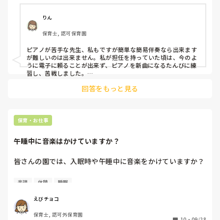
りん
保育士, 認可保育園
ピアノが苦手な先生、私もですが簡単な簡易伴奏なら出来ます
が難しいのは出来ません。私が担任を持っていた頃は、今のよ
うに電子に頼ることが出来ず、ピアノを新曲になるたんびに練
習し、苦戦しました。

でも、今は、スマホもCDもかなりコンパクトになり、扱いやす
回答をもっと見る
いものになったので、今勤務している園では、スマホを使って
ます。その方が、色んな曲を歌ったり出来るので。なので、苦
手な先生は日常の保育では使ったら良いと思います。

ただ、行事となると、ピアノの方が良いかな？ともなる場合も
あるかと思うのでケースバイケースでしょうか?
保育・お仕事
午睡中に音楽はかけていますか？
皆さんの園では、入眠時や午睡中に音楽をかけていますか？

私の勤める園ではかけていなかったのですが、ある保育士さ
楽譜
休憩
睡眠
んが来てから、午睡の時間になるとその方が持参するオルゴ
ールのCDをかけるようになりました。

えびチョコ
０歳〜2歳児のクラスで、直近のお話しです。

保育士, 認可外保育園
今までの園ではかけていた、とのこと。

10
・
09/28