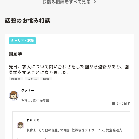
お悩み相談をすべて見る
話題のお悩み相談
キャリア・転職
園見学
先日、求人について問い合わせをした園から連絡があり、園
見学をすることになりました。

私としては求人に応募したという認識ですが、『園見学をご
履歴書
持ち物
転職
案内させていただきたいです』とのことで持ち物について質
問しましたが、見学なので特にありませんとのこと

クッキー
保育士, 認可保育園
このような場合は本当に見学だけで終了なのでしょうか？

1
・
1日前
それとも、やはり履歴書や職務経歴書を持参した方が良いの
でしょうか？
わたあめ
保育士, その他の職種, 保育園, 放課後等デイサービス, 児童発達支援
施設