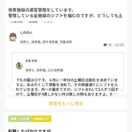
いです。
保育施設の運営管理をしています。

管理している全施設のシフトを組むのですが、どうしても土
曜保育だけは入れる方が少なく、いつも苦労しています。

土曜保育
管理職
シフト
応募の段階では皆、月1〜2回の土曜出勤があることに同意し
て入職しているはずですが、いざ勤務が始まると一日も土曜
しののん
出勤が出来ない方ばかりです。

保育士, 保育園, 認可保育園, 学童保育
31
・
12/22
そこで、

①土曜日の希望休は2日まで、と制限をかける

②毎月、必ず土曜保育に入ることのできる日を1日だけピッ
たむたむ
クアップしてもらう

保育士, 保育園, 公立保育園
③仮シフトが出た時、土曜出勤が難しければ自身で代わりの
人を交渉して見つけてもらう

うちの園は③です。４月に一年分の土曜日出勤日を決めていま
すよ。あみだくじで順番を決めて、その順番通りにシフトを入
上記のいずれかの対策を取り入れることを考えています。

れていきます。月一が基本ですが、シフトを9人で2人ずつ回す
ので、土曜日が4週しかない月は無しの時もありますよ。その
土曜日が出られない人は、同じシフト時間の人と自分で交代し
是非、現場の方の意見をお聞かせください。
回答をもっと見る
て貰い、主任に報告してます。
保育・お仕事
👑殿堂入り
転職したばかりですが