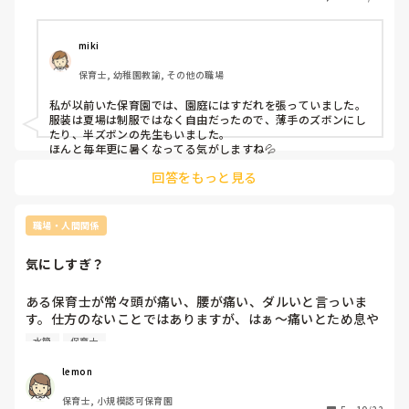
miki
保育士, 幼稚園教諭, その他の職場
私が以前いた保育園では、園庭にはすだれを張っていました。
服装は夏場は制服ではなく自由だったので、薄手のズボンにし
たり、半ズボンの先生もいました。

ほんと毎年更に暑くなってる気がしますね💦
回答をもっと見る
職場・人間関係
気にしすぎ？
ある保育士が常々頭が痛い、腰が痛い、ダルいと言っいま
す。仕方のないことではありますが、はぁ～痛いとため息や
イタタタという動作や常日頃態度が良くないため、私は気が
水筒
保育士
合わず、許せない部分もあるのかと思いますが、保育中に常
に飴を口に入れています。マスクをしてバレないとでも思っ
lemon
ているのしもしれませんが、大人たちは分かります。

保育士, 小規模認可保育園