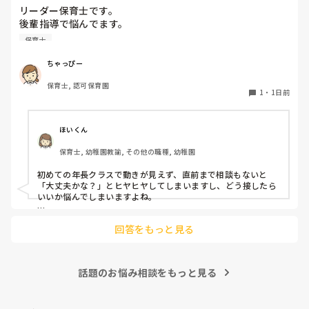
リーダー保育士です。

後輩指導で悩んでます。

初めて年長を持つ後輩がいますが

保育士
初めての割にわからないことを聞きにこなかったり、聞かな
いで様子見てると直前になるまで何もアクションがなかった
ちゃっぴー
り

保育士, 認可保育園
他の職員に聞いてる様子もなくて

1
・
1日前
もう何考えてるんだかさっぱりです。

よほど自分に聞きづらいのか、聞く必要性さえ感じないの
ほいくん
か、もうよくわからないです。

保育士, 幼稚園教諭, その他の職種, 幼稚園
対応にも悩みます。
初めての年長クラスで動きが見えず、直前まで相談もないと
「大丈夫かな？」とヒヤヒヤしてしまいますし、どう接したら
いいか悩んでしまいますよね。

後輩側は「何が分からないかも分からない状態」だったり、
回答をもっと見る
「こんなこと聞いたら迷惑かな」と抱え込んでいるケースがと
ても多いです。

待つスタイルから一歩踏み出して、リーダー側から「〇〇の
話題のお悩み相談をもっと見る
件、どこまで進んだ？」「困ってることない？」と具体的に声
をかけて進捗を確認する仕組みを作ってみてください。

「毎日夕方に5分だけ進捗確認の時間を取る」などルール化し