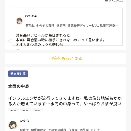
5
・
10/22
何人か職員もアレってどうなんだろう。。と疑問。

喉がどうしても痛いのでならと思うのですが、そうでもなさ
そうだし、水分補給に子どもたちの前で堂々とカフェオレな
わたあめ
どを飲んでいます。

保育士, その他の職種, 保育園, 放課後等デイサービス, 児童発達支援
普通なのかなぁ🤔
施設
具合悪いアピールは毎日されると

本当に具合悪い時に相手にされないのにって思います。

オオカミ少年のような感じ🥺

常に飴を入れてるのは、

回答をもっと見る
口臭対策？🥺たまにマスク越し

でも、臭い人居ますよね‥

それかなぁ、？

具合悪いなら、胃腸もやられてて、臭いすごい人居ます🥺

感染症対策
ミンティアとかに変えて欲しいですね‥🥺

水筒の中身
カフェオレ飲んでるから

口が臭くなり、

口臭対策で、飴なのでは！？

インフルエンザが流行ってきてますね。私の住む地域もかか
と、点と点が繋がった！！

る人が増えています…水筒の中身って、やっぱりお茶が良い
とも、思ってしまいました🥺！

のでしょうか。

水筒
教育
登園
結構、水の子どもも多いんです。
かんな
保育士, 幼稚園教諭, その他の職種, 保育園, 幼稚園, その他の