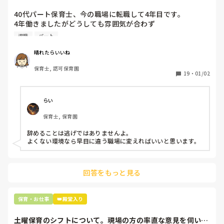
40代パート保育士、今の職場に転職して4年目です。

4年働きましたがどうしても雰囲気が合わず

退職しようと思っています。

退職
パート
周りの職員は、勤続10年以上から何十年という先生がほとん
晴れたらいいね
どです。

保育士, 認可保育園
保護者子どもの愚痴悪口が多く、

19
・
01/02
子どもの前でも

今で言う不適切保育も　

仕方ないよね

らい
もう何も言わずに

保育士, 保育園
子どもの言いなりになればいいんだね

などいう意見で…

辞めることは逃げではありませんよ。

よくない環境なら早目に違う職場に変えればいいと思います。
上の先生に相談することは難しそうです。

主任は同じ考えですし、園長は不在のことが多いです。

回答をもっと見る
最後の職場にしようと思っていましたが

正直苦しい。

辞めることは逃げ、と、過去辞めた人も何年も言われ続けて
保育・お仕事
👑殿堂入り
土曜保育のシフトについて。現場の方の率直な意見を伺いた