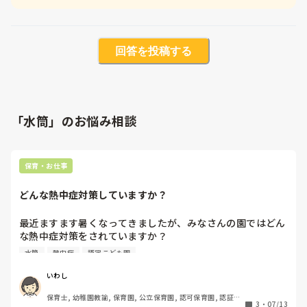
回答を投稿する
「水筒」のお悩み相談
保育・お仕事
どんな熱中症対策していますか？
最近ますます暑くなってきましたが、みなさんの園ではどん
な熱中症対策をされていますか？

水分補給や服装の工夫など、実際にやってみて効果があった
水筒
熱中症
認定こども園
ことや、これは気をつけてるよ～ってことがあればぜひ教え
てください！参考にしたいです！
いわし
保育士, 幼稚園教諭, 保育園, 公立保育園, 認可保育園, 認証・
3
・
07/13
認定保育園