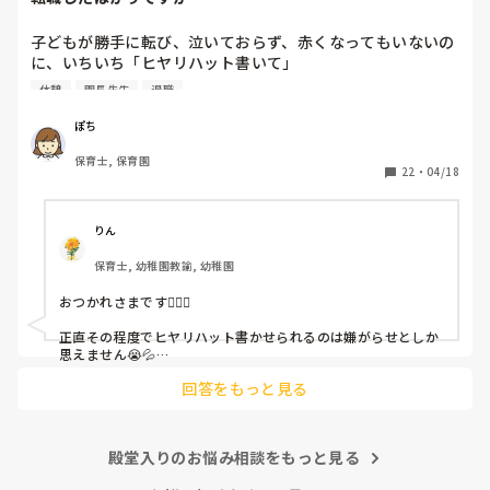
子どもが勝手に転び、泣いておらず、赤くなってもいないの
に、いちいち「ヒヤリハット書いて」

と書かされ

休憩
園長先生
退職
休憩時間に書くしかなく、辛いです

（そう言う本人は書かない）

ぽち
保育士, 保育園
しかも、上司に↑この内容でも

22
・
04/18
「どうしたらなくせるか」

ちゃんと考えて対策を練って書き込むようにと。

呼ばれて一緒に対策を考えさせられること多数

りん
保育士, 幼稚園教諭, 幼稚園
これだけで30〜40分拘束されて辛いです

おつかれさまです🙇🏻‍♀️

皆さんの園はどうですか?
正直その程度でヒヤリハット書かせられるのは嫌がらせとしか
思えません😭💦

他の先生方も同様のことをされているのでしょうか？

回答をもっと見る
あまりご無理されませんよう…😢
殿堂入りのお悩み相談をもっと見る