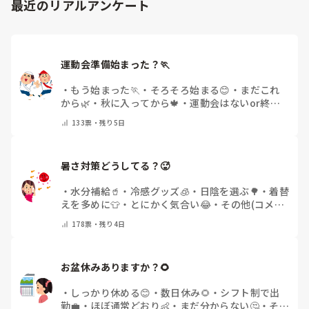
最近のリアルアンケート
てしまうと、後輩も質問しやすくなりますよ。一人で抱え込ま
ず、声をかけやすい雰囲気作りから試してみてくださいね。
運動会準備始まった？🏃
・
もう始まった🏃
・
そろそろ始まる😊
・
まだこれ
から🌿
・
秋に入ってから🍁
・
運動会はないor終わ
った✨
・
その他(コメントで教えてください)
133
票・
残り5日
暑さ対策どうしてる？🥵
・
水分補給🥤
・
冷感グッズ🧊
・
日陰を選ぶ🌳
・
着替
えを多めに👕
・
とにかく気合い😂
・
その他(コメン
トで教えてください)
178
票・
残り4日
お盆休みありますか？🌻
・
しっかり休める😊
・
数日休み🌻
・
シフト制で出
勤💼
・
ほぼ通常どおり👶
・
まだ分からない🤔
・
その