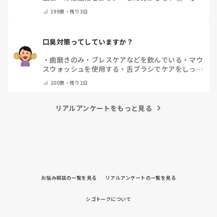
他(コメントで教えてください)
199
票・
残り3日
口臭対策ってしていますか？
・
歯磨きのみ
・
ブレスケアなどを飲んでいる
・
マウ
スウォッシュを使用する
・
舌ブラシでケアをしっか
りする
・
フリスクをかじる
・
気にしたことない
・
そ
200
票・
残り2日
の他(コメントで教えて下さい)
リアルアンケートをもっと見る
お悩み相談の一覧を見る
リアルアンケートの一覧を見る
シゴトークについて