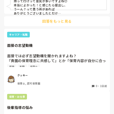
持って行けって意見が多いですよね🥺

本当によかった！と感じたら提出し、

うーん？って思う所があれば

ありがとうございましたとだけ

伝えて個人情報の履歴書は渡さず帰ります🥺！

回答をもっと見る
一応、持参の準備だけはしときます！

キャリア・転職
面接の志望動機
面接では必ず志望動機を聞かれますよね？

『貴園の保育理念に共感して』とか『保育内容が自分に合っ
てると思いました』等々が多いかと思いますが、実際はどう
面接
転職
保育士
なのでしょうか？

私自身、園の雰囲気とか園の規模、保育内容は勘案しますが
クッキー
正直なところ、家から通いやすいか、給与はどうか…という
保育士, 認可保育園
ところに重きを置いています

0
・
1日前
もちろんそんなことは話せませんが

皆さんは、志望動機をどのように答えていますか？また、本
保育・お仕事
音はどうですか？
後輩指導の悩み