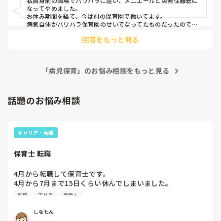
私自身前の職場でパワハラに遭い、メニエールと突発性難聴に
なってやめました。

お休み期間を経て、今は別の保育園で働いてます。

病気自体がパワハラ保育園のせいでなってたものだったので、
やめて少し時間が経ったら治りました。
回答をもっと見る
「病児保育」のお悩み相談をもっと見る
話題のお悩み相談
キャリア・転職
保育士 転職
4月から転職して保育士です。

4月から7月まで15日くらい休んでしまいました。

同じクラスの先生いるのですが、いい気しないと思います。
転職
正社員
保育士
やめた方がいいですかね？また、クビになりますかね？
しなもん