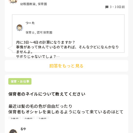
幼稚園教諭, 保育園
3
・
10日前
つーた
保育士, 認可保育園
月に3日〜4日の計算になりますか？

事情があって休んでいるのであれば、そんなクビになんかなり
ませんよ。

サボりじゃないでしょ？

回答をもっと見る
同じクラスの先生が、もしも今後、いい気がしないと言葉にし
てきたり、冷たくあたるなど態度にひどく変化があることが出
てきたら、その時には、話をして必要に応じて謝るなりすれば
いいと思います。

保育・お仕事
何も起きていない段階で、考えを深めすぎてしまうより、これ
保育者のネイルについて教えてください
からの振る舞いだと思いますよ。

もしまた、休むことがありそうならば、事前に話しておくこと
も大事かと。

最近は髪の毛の色が自由だったり

保育者もオシャレを楽しめるようになって来ているのはとて
憶測で考えて妄想を広げないことです。

も良いことだと思っているのですが、

デマがいつのまにか事実のようになってしまうのは、人間の思
3歳児
0歳児
2歳児
皆さんの園ではネイルの扱いはどうなっていますか？

い込みの度合いによるものです。
今の園では一応まだNGにはなっているのですが、

るや