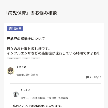
「病児保育」のお悩み相談
感染症対策
兄弟児の感染症について
日々のお仕事お疲れ様です。

インフルエンザなどの感染症が流行している時期ですよね💦
みなさんの園では兄弟児片方がインフルなどの感染症の場合
病児保育
幼児
乳児
も通常通りお預かりされていますか？

熱はないけど若干の風邪症状などがあり、そこから他のクラ
くろりさ
スに広がっていくことが何度かありどうにかならないものか
保育士, 認可保育園
な〜と感じることがあります。
4
・
02/16
たかしお
保育士, その他の職種, 学童保育, 児童施設
私のところでは通常通りになります。
