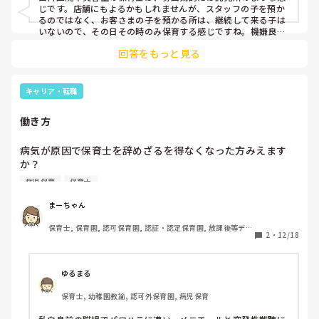
じです。店舗にもよるかもしれませんが、スタッフの子を預か
るのではなく、お客さまの子を預かる所は、継続して来る子は
いないので、その日その時のみ保育する感じですね。機嫌良く
過ごしてくれる子ならいいけど、人見知り・場所見知りする子
回答をもっと見る
は預かっている間泣いているなんてよくあるし、保護者から常
に見えるところに保育スペースがある所は、プレッシャーや視
線をすごく感じるので、緊張感がありますよ。
キャリア・転職
働き方
病気が原因で保育士を辞めざるを得なくなった方みえます
か？

みえましたら、今はどんなお仕事されているか、どのように
病児保育
保育士
まーちゃん
保育士, 保育園, 認可保育園, 認証・認定保育園, 放課後等デイ
2
・
12/18
サービス
ゆるまる
保育士, 幼稚園教諭, 認可外保育園, 病児保育