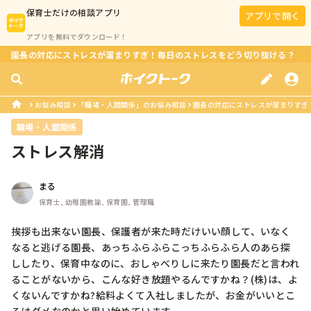
保育士
だけの相談アプリ
アプリで開く
アプリを無料でダウンロード！
園長の対応にストレスが溜まりすぎ！毎日のストレスをどう切り抜ける？
お悩み相談
「職場・人間関係」のお悩み相談
園長の対応にストレスが溜まりすぎ
職場・人間関係
ストレス解消
まる
保育士, 幼稚園教諭, 保育園, 管理職
挨拶も出来ない園長、保護者が来た時だけいい顔して、いなく
なると逃げる園長、あっちふらふらこっちふらふら人のあら探
ししたり、保育中なのに、おしゃべりしに来たり園長だと言われ
ることがないから、こんな好き放題やるんですかね？(株)は、よ
くないんですかね?給料よくて入社しましたが、お金がいいとこ