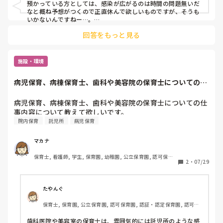
預かっている方としては、感染が広がるのは時間の問題無いだ
なと概ね予想がつくので正直休んで欲しいものですが、そうも
いかないんですねー…。

現状断ることもできないですし、少しモヤモヤはしますが…
回答をもっと見る
施設・環境
病児保育、病棟保育士、歯科や美容院の保育士についての仕
事内容について教...
病児保育、病棟保育士、歯科や美容院の保育士についての仕
院内保育
託児所
病児保育
マカナ
保育士, 看護師, 学生, 保育園, 幼稚園, 公立保育園, 認可保育
2
・
07/29
園, 病児保育, 学童保育, 放課後等デイサービス, 病院内保育, 
託児所, 児童施設, 児童養護施設, 児童発達支援施設, 乳児院, 
小規模認可保育園
たやんぐ
保育士, 保育園, 公立保育園, 認可保育園, 認証・認定保育園, 認可外
保育園, 託児所, 児童養護施設, 小規模認可保育園, 管理職
歯科医院や美容室の保育士は、雰囲気的には託児所のような感