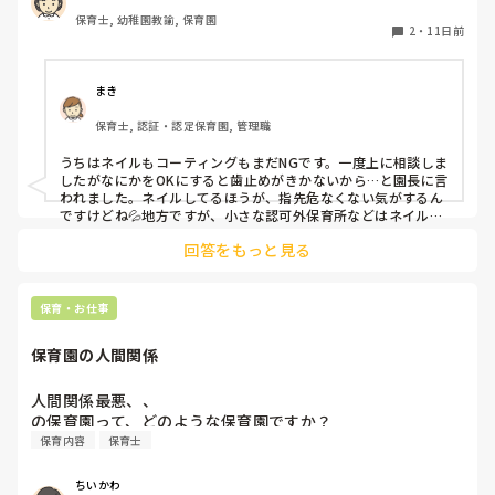
爪が弱いからコーティングしていないと割れちゃう、とか
保育士, 幼稚園教諭, 保育園
色々理由がありつつ地味目のネイルを暗黙の了解でしている
2
・
11日前
人が半数くらいいます。

最近はプールがあったりと素足になることが多いのですが、
足は煌びやかなネイルになっています。笑

まき
保育士, 認証・認定保育園, 管理職
そもそもどうしてネイルがNGだったんだっけ？とだんだん
わからなくなって来ました笑

うちはネイルもコーティングもまだNGです。一度上に相談しま
他の園ではどのような感じなのか教えていただけたら嬉しい
したがなにかをOKにすると歯止めがきかないから…と園長に言
われました。ネイルしてるほうが、指先危なくない気がするん
ですけどね💦地方ですが、小さな認可外保育所などはネイル
OKのとこもあるようです。
回答をもっと見る
保育・お仕事
保育園の人間関係
人間関係最悪、、

の保育園って、どのような保育園ですか？
保育内容
保育士
ちいかわ