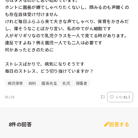
ろはダメなのかと思い始めています。

ホントに園長が嫌でしゃべりたくないし、顔みるのも声聞くの
も存在自体受け付けません

けれど毎日ふらふら来て大きな声でしゃべり、保育をかきみだ
し、偉そうなことばかり言い、私の中でがん細胞です

人がギリギリなので乳児クラスを一人で見てる時があります。
違反ですよね？例え園児一人でも二人は必要です

何かあったときのために

ストレスばかりで、病気になりそうです

毎日のストレス、どう切り抜けていますか？
病児保育
給料
園長先生
乳児
保護者
01/16
いいね 1
8
件の回答
回答する