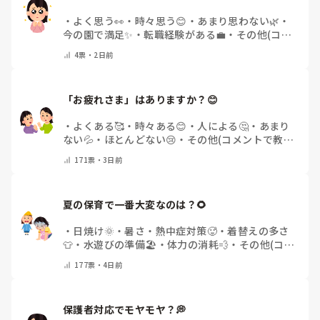
・
よく思う👀
・
時々思う😊
・
あまり思わない🌿
・
今の園で満足✨
・
転職経験がある💼
・
その他(コメ
ントで教えてください)
4
票・
2日前
「お疲れさま」はありますか？😊
・
よくある🥰
・
時々ある😊
・
人による🤔
・
あまり
ない💦
・
ほとんどない😢
・
その他(コメントで教え
てください)
171
票・
3日前
夏の保育で一番大変なのは？🌻
・
日焼け🌞
・
暑さ・熱中症対策🥵
・
着替えの多さ
👕
・
水遊びの準備🏖️
・
体力の消耗💨
・
その他(コメ
ントで教えてください)
177
票・
4日前
保護者対応でモヤモヤ？💭