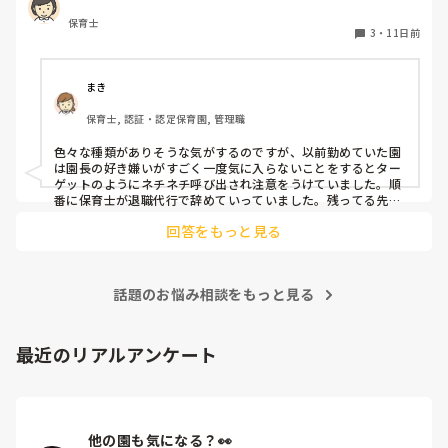
保育士
3
・
11日前
まき
保育士, 認証・認定保育園, 管理職
色々な種類がありそうな気がするのですが、以前勤めていた園
は園長の好き嫌いがすごく一度気に入らないことをするとター
ゲットのようにネチネチ呼び出され注意をうけていました。順
番に保育士が退職代行で辞めていっていました。残ってる先生
は園長のご機嫌取りでサビ残当たり前、製作や発表会なども自
回答をもっと見る
由にできずで、やめたいけど子どもたちのことを思うとやめれ
ない…というような状態でした。きっと他にもこんな園たくさ
んありそうですよね💦
話題のお悩み相談をもっと見る
最近のリアルアンケート
他の園も気になる？👀