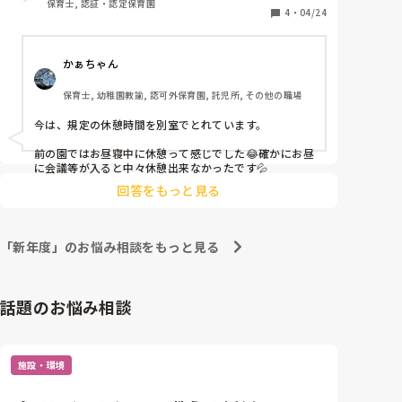
保育士, 認証・認定保育園
4
・
04/24
かぁちゃん
保育士, 幼稚園教諭, 認可外保育園, 託児所, その他の職場
今は、規定の休憩時間を別室でとれています。

前の園ではお昼寝中に休憩って感じでした😂確かにお昼
に会議等が入ると中々休憩出来なかったです💦
回答をもっと見る
「新年度」のお悩み相談をもっと見る
話題のお悩み相談
施設・環境