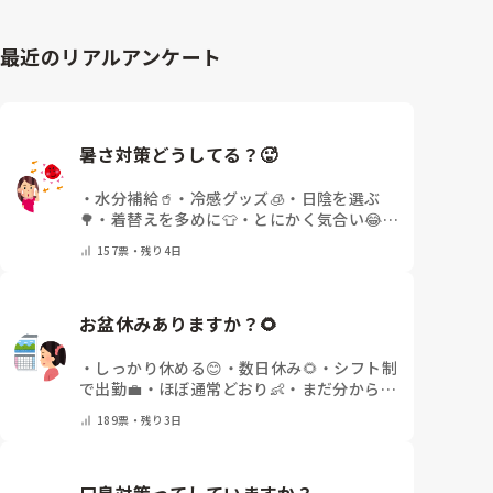
最近のリアルアンケート
暑さ対策どうしてる？🥵
・
水分補給🥤
・
冷感グッズ🧊
・
日陰を選ぶ
🌳
・
着替えを多めに👕
・
とにかく気合い😂
・
その他(コメントで教えてください)
157
票・
残り4日
お盆休みありますか？🌻
・
しっかり休める😊
・
数日休み🌻
・
シフト制
で出勤💼
・
ほぼ通常どおり👶
・
まだ分からな
い🤔
・
その他(コメントで教えてください)
189
票・
残り3日
口臭対策ってしていますか？