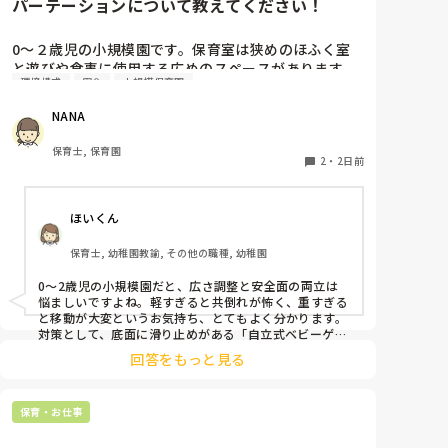
パーテーションについて教えてください！
0〜２歳児の小規模園です。保育室は狭めのほふく室
と遊びや食事に使用する広めのスペースがあります。
環境構成
安全
小規模保育園
広すぎると走り回ったりして落ち着かないので、活動
によってパーテーションで仕切っています。このパー
NANA
テーションがウレタンのような素材で軽いので、ちょ
っと体が当たると倒れたり、つかまり立ちが不安定な
保育士, 保育園
子にとっては共倒れになったりで危険です。かと言っ
2
・
2日前
て固定してしまうと活動によって柔軟に移動すること
ができなくなってしまうし…以前勤務していた園では
ほいくん
しっかりした重いものを置いていましたが、移動が大
変で使い勝手が悪く、子どもがぶつかって倒れた時に
保育士, 幼稚園教諭, その他の職種, 幼稚園
怖い思いをしました。

皆さんの園ではどんなもので工夫されていますか？
0〜2歳児の小規模園だと、広さ調整と安全面の両立は
悩ましいですよね。軽すぎると共倒れが怖く、重すぎる
と移動が大変というお気持ち、とてもよく分かります。

対策として、底面に滑り止めがある「自立式ベビーゲー
ト」なら、つかまり立ちでも倒れにくく移動も楽でおす
回答をもっと見る
すめです。また、ストッパー付きキャスターをつけたロ
ー棚を仕切りにすれば、倒れず収納にもなって一石二鳥
です。

保育・お仕事
今のウレタン製を活かすなら、壁や固定家具で挟む配置
にしたり、脚元に水入りペットボトルなどの重りを付け
て補強してみてくださいね。安全で使いやすい方法が見