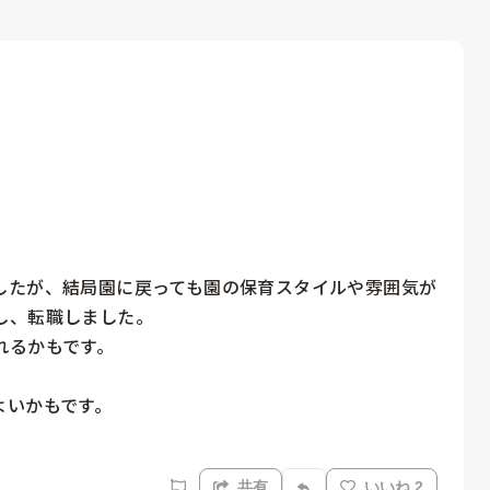
したが、結局園に戻っても園の保育スタイルや雰囲気が
、転職しました。

るかもです。

いかもです。

共有
いいね 2