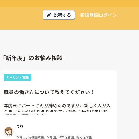
新規登録
ログイン
投稿する
「新年度」のお悩み相談
キャリア・転職
職員の働き方について教えてください！
年度末にパートさんが辞めたのですが、新しく人が入
りません…😰😭バタバタです…園長は派遣は雇わな
新年度
退職
パート
い！と一点ばりで…みなさんの園は正職員、派遣、パ
ートなどの割合はどんな感じですか？？！　
りり
保育士, 幼稚園教諭, 保育園, 公立保育園, 認可保育園