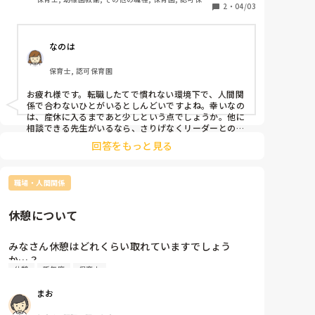
も慣れる段階です。

2
・
04/03
園, 認証・認定保育園, その他の職場
リーダーの先生は3，4ヶ月だけ一緒に働いて途中から
産休に入られます。

なのは
他のクラスの先生には相談しやすいですが、リーダー
の先生相手だと聞けないです。

保育士, 認可保育園
どうしたらいいですか。色々言われて泣きそうです。
お疲れ様です。転職したてで慣れない環境下で、人間関
係で合わないひとがいるとしんどいですよね。幸いなの
は、産休に入るまであと少しという点でしょうか。他に
相談できる先生がいるなら、さりげなくリーダーとの接
し方を聞いて、味方になってもらうと良いかもしれない
回答をもっと見る
ですね。

もしかしたら同じように萎縮している職員がいるかもし
れません。

職場・人間関係
無理なさらないでくださいね。
休憩について
みなさん休憩はどれくらい取れていますでしょう
か…？

休憩
新年度
保育士
私たちの園は昔子どもが寝ているのを見ながらの休憩
でした😭今は変わりましたが、やはり会議などがある
まお
と休憩できない印象です。