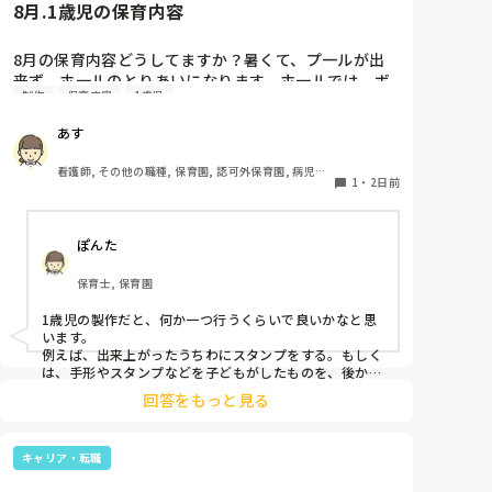
8月.1歳児の保育内容
8月の保育内容どうしてますか？暑くて、プ一ルが出
来ず、ホ一ルのとりあいになります。ホ一ルでは、ボ
制作
保育内容
1歳児
一ルや平均台、風船で遊んでいます。製作で、うちわ
や望遠鏡や風鈴🎐製作をしたりしますが、なかなか、
あす
集中できません。1歳児クラスです、玩具で遊ばせな
がら、何人かずつよんで、やっています。何か、いい
看護師, その他の職種, 保育園, 認可外保育園, 病児保
アイデアや、工夫など、何でもいいので、教えて下さ
1
・
2日前
育, 病院内保育, その他の職場
い。
ぽんた
保育士, 保育園
1歳児の製作だと、何か一つ行うくらいで良いかなと思
います。

例えば、出来上がったうちわにスタンプをする。もしく
は、手形やスタンプなどを子どもがしたものを、後から
うちわの形に切る。1歳児なんて集中できないです。興
回答をもっと見る
味を持って来てくれただけで十分です。

お部屋では、ビニールシートを敷いて、片栗粉粘土、寒
キャリア・転職
天や春雨遊び、氷遊び、など間食遊びをたくさん行って
います。
