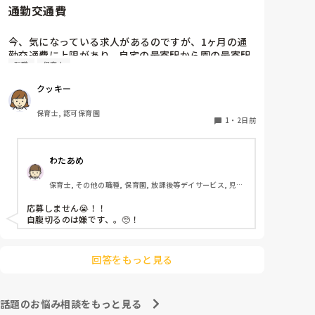
通勤交通費
ホールに行っているクラスにお邪魔するのも良いかなと
思います！いつもと違うおもちゃ、室内に興味津々で
す！
今、気になっている求人があるのですが、1ヶ月の通
勤交通費に上限があり、自宅の最寄駅から園の最寄駅
転職
保育士
までの通勤定期代が5,000円ほどオーバーします

たかが5,000円と考えるか…

クッキー
私としてはなかなか大きい金額なので、この時点で応
募を迷っているのですが、皆さんならどうしますか？
保育士, 認可保育園
1
・
2日前
わたあめ
保育士, その他の職種, 保育園, 放課後等デイサービス, 児童
発達支援施設
応募しません😭！！

自腹切るのは嫌です、。🥺！

回答をもっと見る
話題のお悩み相談をもっと見る