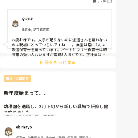
5
・
04/12
なのは
保育士, 認可保育園
お疲れ様です。人手が足りないのに派遣さんを雇わない
のは現場にとってつらいですね……。自園は常に2人は
派遣保育士を雇っています。パートとフリー保育士は時
間帯の短い人もいますが常時5人ほどです。正社員は各
クラスに幼児なら1人、乳児なら2人の配置です。
回答をもっと見る
職場・人間関係
新年度始まって、、
幼稚園を退職し、3月下旬から新しい職場で研修し働
き始めました。

産休
スキルアップ
新年度
新年度初日からクラスリーダーの先生に色々指導さ
れ、リーダーの先生相手だと萎縮してしまいしんどい
ebimayo
です。私自身いくら経験者でもまだ分からないことの
ほうが多いし、顔色を伺ったりまだ子どもとも職員と
保育士, 幼稚園教諭, その他の職種, 保育園, 認可保育