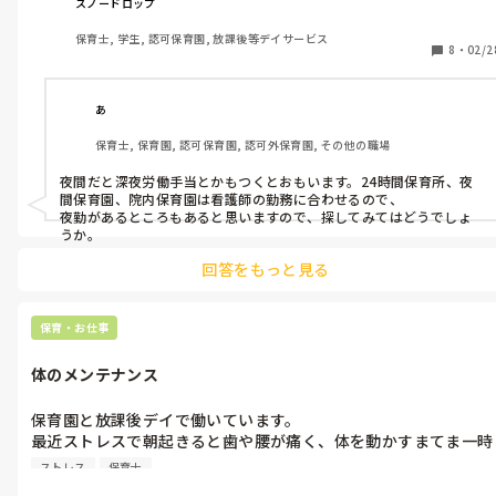
どうやって働きながら学生するか迷っていて、もはや保育に拘ら
スノードロップ
ず探すべきか悩んでます。

保育士, 学生, 認可保育園, 放課後等デイサービス
何かアドバイスあれば教えてください。
8
・
02/2
あ
保育士, 保育園, 認可保育園, 認可外保育園, その他の職場
夜間だと深夜労働手当とかもつくとおもいます。24時間保育所、夜
間保育園、院内保育園は看護師の勤務に合わせるので、

夜勤があるところもあると思いますので、探してみてはどうでしょ
うか。
回答をもっと見る
保育・お仕事
体のメンテナンス
保育園と放課後デイで働いています。

最近ストレスで朝起きると歯や腰が痛く、体を動かすまてま一時
間程度かかります。

ストレス
保育士
お風呂にゆっくり入ってもあまり効果ありません。
