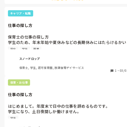
キャリア・転職
仕事の探し方
保育士の仕事の探し方

学生のため、年末年始や夏休みなどの長期休みにはたらけるかい
しゃを探しています。

安全
学生
残業
今働く職場は年度末でやめ、バイトも頻度を減らします（交通費
未払いや残業代未払いがあるため）。

スノードロップ
どうやって夏休み等のバイト探したら良いでしょうか？

保育士, 学生, 認可保育園, 放課後等デイサービス
教えてください。

1
・
03/0
よろしくお願い致します。
保育・お仕事
仕事の探し方
はじめまして。年度末で日中の仕事を辞めるものです。

学生になり、土日夜間しか働けません。

土日夜間（18時から翌朝7時まで）だけで手取り15万程度は難し
学生
いでしょうか？
