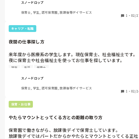
通院しても要因がわかりません。ロキソニンも効かなくなってき
スノードロップ
ました。

保育士, 学生, 認可保育園, 放課後等デイサービス
どうしたら痛みが楽になりますか？

1
・
02/2
教えてください。
キャリア・転職
夜間の仕事探し方
来年度から医療系の学生します。現在保育士、社会福祉士です。

夜に保育士や社会福祉士を使ってお仕事を探しています。

なかなか夜間保育園などなく、夜間に今まで保育士として働いて
学生
生活
保育士
きた経験活かしたく仕事を探しています。

何か仕事の探し方アドバイスあれば教えてください。

スノードロップ
最低限生活費は稼ぐ必要があり手取り15万程度は必要です。
保育士, 学生, 認可保育園, 放課後等デイサービス
1
・
02/2
保育・お仕事
やたらマウントとってくる方との距離の取り方
保育園で働きながら、放課後デイで保育士しています。

放課後デイではパートだからかやたらとマウントとってくる正社