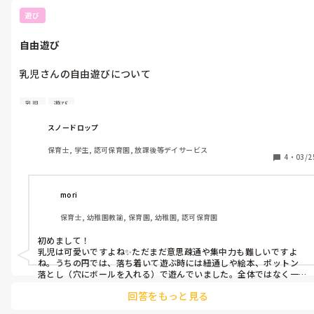
遊び
自由遊び
乳児さんの自由遊びについて

最近乳児さんに関わりはじめました。

乳児
遊び
乳児さんが自由遊びする時、割と多動めの子が走って集中して遊
んでいるこの遊びに結果的に介入してしまい（ものをとったりぶ
スノードロップ
つかったり）、集中して遊んでいる子が遊び込めないことがあり
保育士, 学生, 認可保育園, 放課後等デイサービス
ます。

4
・
03/2
多動めな子は動くのが好きなようですが、コーナーの中では座っ
て、落ち着いてあそぶのが原則のようでなかなか遊びの提案が思
いつきません。

mori
どう多動めの子と関わったら良いでしょうか？
保育士, 幼稚園教諭, 保育園, 幼稚園, 認可保育園
初めまして！

乳児は可愛いですよね✨ただまだ意思疎通や集中力も難しいですよ
ね。うちの円では、落ち着いて遊ぶ時には紐通しや絵本、ポットン
落とし（穴にボールを入れる）で遊んでいました。全体ではなく一
人ひとりに玩具１つを与えていました。
回答をもっと見る