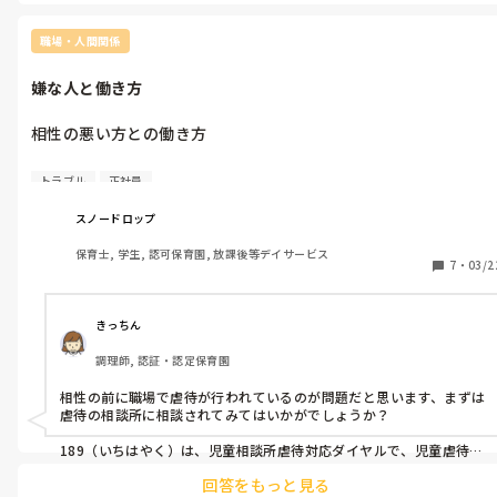
は、無理な動き、痛いと思う動きをしない事と言われました😓…ムリ
ですよね💧

それか、手術と言われました😨

職場・人間関係
整形では「ロキソニンテープ」を処方されました。

嫌な人と働き方
痛い時には貼ってます💧

あと言われた事は、筋肉が減っていく事も影響があるとか。

相性の悪い方との働き方

なので、ストレッチをするといいと言われましたが…

「ラジオ体操」は、身体中に適した体操なので、本当はやるといい
子どもを殴る乱暴な支援者と働いています。

ですけど、やってません😆

トラブル
正社員
非常に働きにくいので、一緒にはたらきたくなく今日ついに休ん
私も何がいいかよく分からなく、Instagramなどで調べてます。

お互い、少しでも痛みが減るといいですね。
でしまいました。

スノードロップ
ただ送迎ができる方なのと正社員のため辞めさせる気はないそう
保育士, 学生, 認可保育園, 放課後等デイサービス
です。

7
・
03/2
最近は違う職場を探しています。

何かいいアイデアありますか…？
きっちん
調理師, 認証・認定保育園
相性の前に職場で虐待が行われているのが問題だと思います、まずは
虐待の相談所に相談されてみてはいかがでしょうか？

189（いちはやく）は、児童相談所虐待対応ダイヤルで、児童虐待が
疑われる場合に相談や通告ができる全国共通の電話番号です。

回答をもっと見る