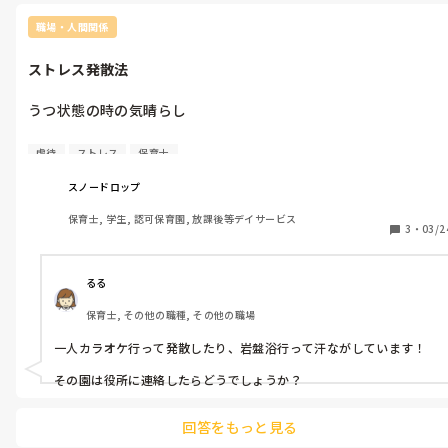
職場・人間関係
ストレス発散法
うつ状態の時の気晴らし

はじめまして。保育士してます。

虐待
ストレス
保育士
最近虐待をする職員と働きうつ状態です。

放置している上司も嫌で、でも4月末でやめようと思っています
スノードロップ
が、人員配置上まだまだ出勤の必要があります。

保育士, 学生, 認可保育園, 放課後等デイサービス
どうしたら良いでしょうか？最近は何も楽しめなくなりました。

3
・
03/2
ストレス状態の時どんな気分転換してますか？
るる
保育士, その他の職種, その他の職場
一人カラオケ行って発散したり、岩盤浴行って汗ながしています！

その園は役所に連絡したらどうでしょうか？
回答をもっと見る