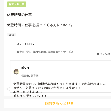
保育・お仕事
休憩時間の仕事
休憩時間に仕事を振ってくる方について。

私がなんでも仕事をハイハイ受け入れるからか休憩時間でも仕事
休憩
を振ってきます。

「ごめんなさい、休憩時間なんです」と言っても普通に仕事を振
スノードロップ
ってきます。

保育士, 学生, 認可保育園, 放課後等デイサービス
どうやってこの人から回避したら良いでしょうか…？

2
・
04/1
この人と配置を一緒にされてなかなか回避できません。
ぽんた
保育士, 保育園
休憩時間なので、時間があればやっておきます！できなければすみ
ません！と言っておくのはいかがでしょうか？？

本当に嫌ですよね。。

前もって断っておく！！

なんなら、休憩時間なので、できません！！と言えたら良いですね
回答をもっと見る