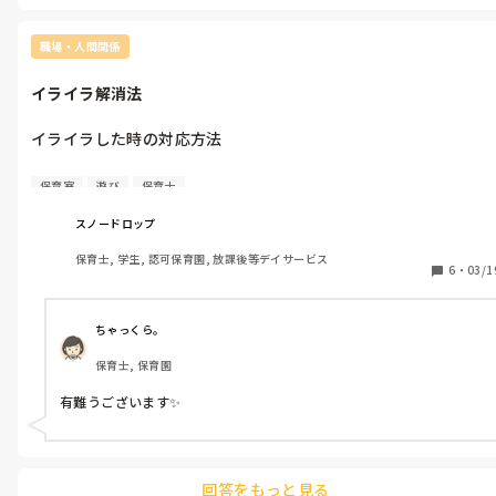
通話料無料で、匿名でも大丈夫です。

子どもたちのためにも、勇気を出して電話をかけて欲しいです。
職場・人間関係
イライラ解消法
イライラした時の対応方法

保育士を３年ほど続けています。

保育室
遊び
保育士
今まで保育士をしていてほとんどしかったことなかったのです
が、最近園で「子どもが部屋を走ったり、棚にのったり物を叩い
スノードロップ
たりしたら、叱ってください」と上司に言われました。

保育士, 学生, 認可保育園, 放課後等デイサービス
私は子どもにも理由があり、楽しい遊びを提供できない保育士側
6
・
03/1
の課題もあるし発達特性の子は多動がゆえ体を動かさないと感覚
が入らないためやっていると感じます。

いきなり叱ることにモヤモヤし、上司等に最近イライラしていま
ちゃっくら。
す。

保育士, 保育園
保育中イライラした時どうやって冷静になりますか？

有難うございます✨️
本当に無理な時はトイレでリセットしていますが、かんたんにイ
ライラ解消があれば教えてください。

よろしくお願い致します。
回答をもっと見る