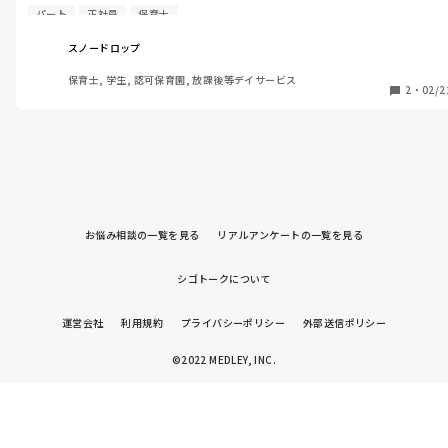
員の方がいます。

パート
正社員
保育士
やたらと上からで情報共有もなく色々こちらのできてないことを
指摘して感謝もないので働く気が失せます。

スノードロップ
ただ子どもは可愛いので我慢して働いて早5ヶ月が経過しまし
保育士, 学生, 認可保育園, 放課後等デイサービス
た。

2
・
02/2
もう限界が本音です。
お悩み相談の一覧を見る
リアルアンケートの一覧を見る
シゴトークについて
運営会社
利用規約
プライバシーポリシー
外部送信ポリシー
©2022 MEDLEY, INC.