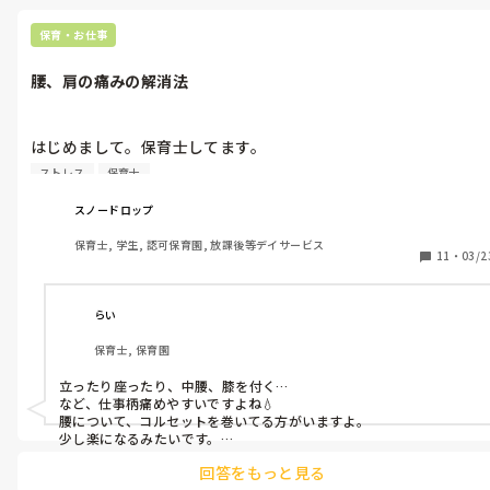
保育・お仕事
腰、肩の痛みの解消法
はじめまして。保育士してます。

首や腰が痛く朝起きづらくなりました。

ストレス
保育士
整体や整形外科に通っても効果なしです。

何か良いストレッチ方法やストレス発散法ないでしょうか？

スノードロップ
保育士, 学生, 認可保育園, 放課後等デイサービス
※仕事を辞めろ、病院をかえろ等ではなく質問に答えてくれる方
11
・
03/2
大募集してます。以前とんちんかんな回答する方いて傷ついたの
で…。よろしくお願い致します。
らい
保育士, 保育園
立ったり座ったり、中腰、膝を付く…

など、仕事柄痛めやすいですよね💧

腰について、コルセットを巻いてる方がいますよ。

少し楽になるみたいです。

回答をもっと見る
私はＸ脚で、膝に負担が大きく、水も溜まったりしますが、整形で