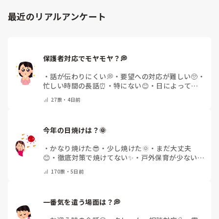
ベビーシッターもお給料は良いですが、土日や夜、早朝の勤務
が多くなります。

最近のリアルアンケート
ただ自分でそのお子様の好みの遊びを考えたり発達を促す遊び
を考えたりということはとても楽しくやりがいがありました
よ。

私がおこなっていたシッター契約は個人事業主扱いだったため
福利厚生や社会保険はありませんでしたが、会社によって勤務
保護者対応でモヤモヤ？💭
時間に応じて社会保険に入れるところもありますね。

固定のご家庭と繋がれると良いと思います。

・
話が伝わりにくい💭
・
要望への対応が難しい🥺
・
病児保育なども良いかもしれません。

忙しい時間の長話⏰
・
特にない😊
・
日によって違
もし少しでも参考になれば嬉しいです。
う🌿
・
その他(コメントで教えてください)
27
票・
4日前
今年の日焼けは？🌞
・
かなり焼けた😎
・
少し焼けた🌞
・
まだ大丈夫
😊
・
徹底対策で焼けてない✨
・
戸外保育が少ない
🌿
・
その他(コメントで教えてください)
170
票・
5日前
一番気を遣う場面は？💭