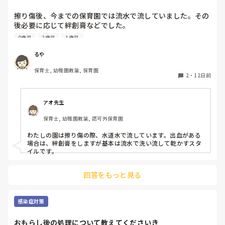
擦り傷後、今までの保育園では流水で流していました。その
後必要に応じて絆創膏などでした。

4月から新しい保育園で勤務しておりますが、水道がある場
0歳児
2歳児
1歳児
所でも清浄綿で拭き、子どもには「消毒しようね」と声をか
けています。

るや
清浄綿は消毒ではないし、水道あるのになぜ清浄綿なの
保育士, 幼稚園教諭, 保育園
か、、聞くタイミングを逃してしまいモヤモヤしたままでい
2
・
12日前
ます。

子どもに安心させるために消毒と言っているのか、、流水で
流した方が不純物が取れるにではないかと思ってしまうので
アオ先生
すが、同じような対応をされているところはありますか？

保育士, 幼稚園教諭, 認可外保育園
わたしの園は擦り傷の際、水道水で流しています。出血がある
場合は、絆創膏をしますが基本は流水で洗い流して乾かすスタ
イルです。
回答をもっと見る
感染症対策
おもらし後の処理について教えてくださいき