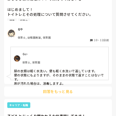
はじめまして！

トイトレとその処理について質問させてください。

4月より新しい職場勤務となったのですが、おもらし後の洋
排泄
保育士
服はそのまま、便のついた衣類は水洗いして返却という今ま
での職場と逆の扱いに戸惑っています。

るや
今までは尿は水洗い、便は感染の恐れがあるため保護者の承
保育士, 幼稚園教諭, 保育園
諾のもとそのまま返却でした。

10
・
12日前
またおもらし後の床の清掃は乾拭きのみのところはあります
か？

色々異なっており戸惑っています。

らい
同じようなところがありましたら教えてください。

保育士, 保育園
よろしくお願いいたします。
尿の衣類は軽く水洗い。便も軽く水洗いで返しています。

便の状態にもよりますが、そのままの状態で返すことはないで
す。

床が汚れた場合は、消毒しますよ。
回答をもっと見る
キャリア・転職