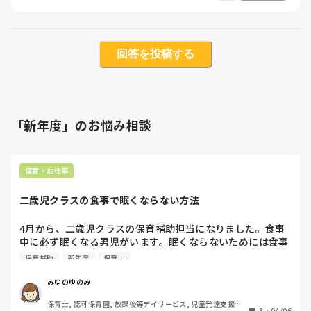
回答を投稿する
「新年度」のお悩み相談
保育・お仕事
二歳児クラスの食事で眠くならない方法
4月から、二歳児クラスの保育補助担当になりました。食事
中に必ず眠くなる男児がいます。眠くならないためには食事
時間を早めにするとシンプルな考えに行き着くのですが、時
保育補助
新年度
保育士
間は11時45分に食事開始です。他の子どもたちは眠くなり
ません。どうしたら眠くならないですか？
みゆのゆのみ
保育士, 認可保育園, 放課後等デイサービス, 児童発達支援施
3
・
04/06