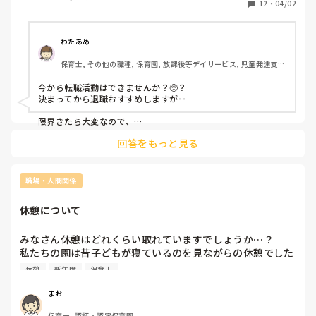
12
・
04/02
・来週（4日目）にはリーダーをやってと言われた

・保育感が合わない

・2歳児10人に対して職員4人いたのに、2人は掃除で抜け1
わたあめ
人は日誌を書くからと抜け、初日に廊下で1人で見てと言わ
保育士, その他の職種, 保育園, 放課後等デイサービス, 児童発達支援
れる。使える玩具は人形とプラレールの新幹線のみ

施設
・書類も4月の個別は10人やったから、5月は10人分宜しく
今から転職活動はできませんか？🥺？

ねと言われた。

決まってから退職おすすめしますが‥

その他気になること多々ありますが長いので省略します

こんなのが理由で辞めるのは甘えでしょうか…

限界きたら大変なので、

もう無理！ってなったら

今後どうしたらいいでしょうか

回答をもっと見る
退職するほうがいいです！

朝仕事にいくことを考えるだけで吐き気がしてきます。

潰れてしまってはおしまいなので‥🥲！

入ってみたらとても古い方針の園で戸惑っています。
職場・人間関係
休憩について
みなさん休憩はどれくらい取れていますでしょうか…？

私たちの園は昔子どもが寝ているのを見ながらの休憩でした
😭今は変わりましたが、やはり会議などがあると休憩できな
休憩
新年度
保育士
い印象です。
まお
保育士, 認証・認定保育園