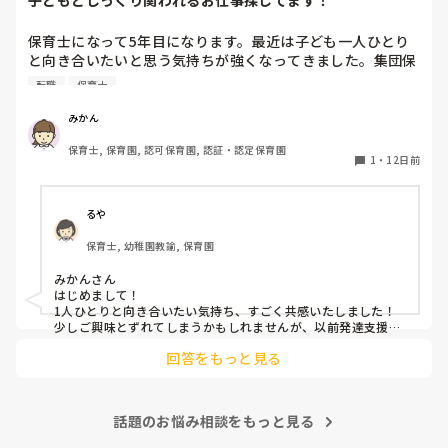
子どもとじっくり関われるお仕事探してます！
保育士になって5年目になります。最近は子ども一人ひとり
と向き合いたいと思う気持ちが強くなってきました。集団保
育となると、どうしても一人一人とじっくり関わることが難
転職
保育士
しい時があります。それがどうしようもなくもどかしく感じ
てしまうんです。集団保育のいいところはたくさんありま
みかん
す。ですが私は少人数でじっくり関わりたいです。転職を視
保育士, 保育園, 認可保育園, 認証・認定保育園
野に入れているのですが、小規模園、発達支援、デイ、ベビ
1
・
12日前
ーシッターなど、たくさん出てきたので調べたのですが、結
局現場を想像することしかできなくで実際にはどうなのかわ
からないことだらけでした。

るや
・子どもとの関わり、仕事内容

保育士, 幼稚園教諭, 保育園
・休日

・給料面

みかんさん

・福利厚生

はじめまして！

など、、。

1人ひとりと向き合いたい気持ち、すごく共感いたしました！

実際働いていている方の声を聞かせていただきたいです！
少しご興味とずれてしまうかもしれませんが、以前発達支援を
おこなっていたことがあります。

回答をもっと見る
そこは集団ではなく個別指導でしたので70分ごとに入れ替わ
り、マンツーマン対応でした。

作業療法士や臨床心理士とともにプランを組んで実施するとい
う形で、お給料は保育園よりは良かったですが土日は勤務必須
話題のお悩み相談をもっと見る
でした。
