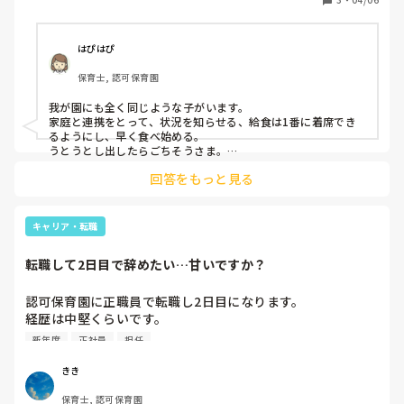
設
はぴはぴ
保育士, 認可保育園
我が園にも全く同じような子がいます。

家庭と連携をとって、状況を知らせる、給食は1番に着席でき
るようにし、早く食べ始める。

うとうとし出したらごちそうさま。

意外と食事が好きではないので、意欲がでず眠くなるタイプも
回答をもっと見る
います。

それはもう割り切って、少しでも食事がとれたら良しとする。

おやつもありますし。

とにかく保護者や他の職員と相談して、考えていくことが第一
キャリア・転職
だと思います。

うまくいく方法が見つかりますように。
転職して2日目で辞めたい…甘いですか？
認可保育園に正職員で転職し2日目になります。

経歴は中堅くらいです。

今2日目なのにも関わらず辞めたいと思ってしまっていま
新年度
正社員
担任
す。理由は、

・休憩時間が1時間なのに40分くらいで戻ってくるような雰
きき
囲気であること。

保育士, 認可保育園
・教育
