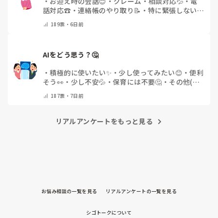
・
お迎え時の会話😊
・
クレーム・相談対応💦
・
電
話対応☎️
・
連絡帳のやり取り📝
・
特に緊張しない
🌿
・
その他(コメントで教えてください)
189
票・
6日前
AIをどう思う？🤔
・
積極的に使いたい✨
・
少し使ってみたい😊
・
便利
そう👀
・
少し不安💦
・
保育には不要🤔
・
その他(コ
メントで教えてください)
187
票・
7日前
リアルアンケートをもっと見る
お悩み相談の一覧を見る
リアルアンケートの一覧を見る
シゴトークについて