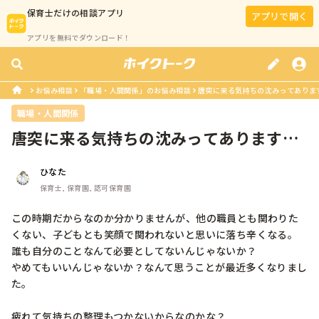
保育士
だけの相談アプリ
アプリで開く
アプリを無料でダウンロード！
お悩み相談
「職場・人間関係」のお悩み相談
唐突に来る気持ちの沈みってありますか
職場・人間関係
唐突に来る気持ちの沈みってあります
か？
ひなた
保育士, 保育園, 認可保育園
この時期だからなのか分かりませんが、他の職員とも関わりた
くない、子どもとも笑顔で関われないと思いに落ち辛くなる。
誰も自分のことなんて必要としてないんじゃないか？

やめてもいいんじゃないか？なんて思うことが最近多くなりまし
た。

疲れて気持ちの整理もつかないからなのかな？
