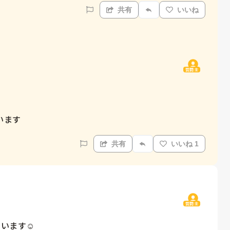
共有
いいね
質問主
います
共有
いいね 1
質問主
す☺️ 
