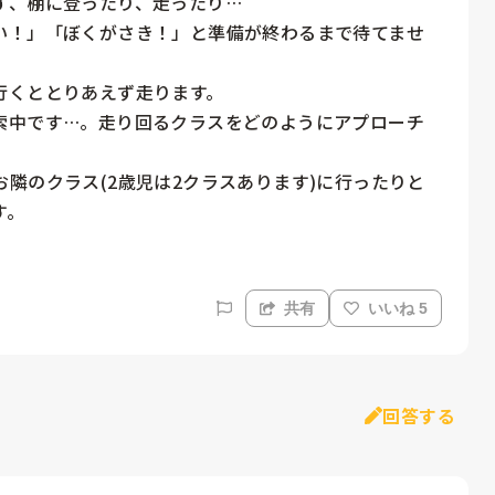
、棚に登ったり、走ったり… 

い！」「ぼくがさき！」と準備が終わるまで待てませ
くととりあえず走ります。

索中です…。走り回るクラスをどのようにアプローチ
隣のクラス(2歳児は2クラスあります)に行ったりと
す。
共有
いいね 5
回答する