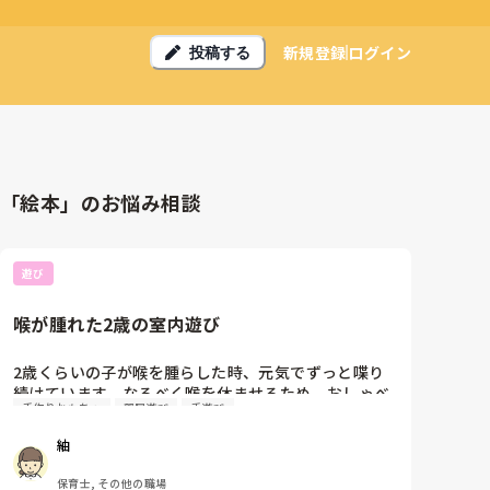
新規登録
ログイン
投稿する
「絵本」のお悩み相談
遊び
喉が腫れた2歳の室内遊び
2歳くらいの子が喉を腫らした時、元気でずっと喋り
続けています。なるべく喉を休ませるため、おしゃべ
手作りおもちゃ
部屋遊び
手遊び
りを減らして静かに過ごせる家での遊び方や関わり方
の工夫を教えてください。

紬
「静かにしてね」と言うのも難しく、集中して遊べる
保育士, その他の職場