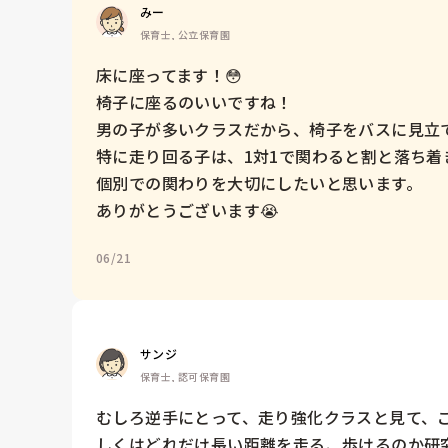
みー
保育士, 公立保育園
床に座ってます！😳　

椅子に座るのいいですね！

男の子が多いクラスだから、椅子をバスに見立て
特に走り回る子は、1対1で関わると割と落ち着き
個別での関わりを大切にしたいと思います。

ありがとうございます😭
06/21
サンジ
保育士, 認可保育園
むしろ逆手にとって、走り強化クラスと見て、
しくはどれだけ長い距離を走る、歩けるのか研究