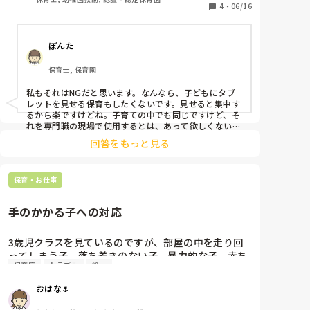
その時は泣き止むと思います。

4
・
06/16
でも、消せばまた泣くのでは…

絵本の読み聞かせを見せていたので

ぽんた
それなら本物の絵本を読んだら良いのでは…と

思ってしまいました。

保育士, 保育園
私もそれはNGだと思います。なんなら、子どもにタブ
絵本を読むこと、歌を歌うこと

レットを見せる保育もしたくないです。見せると集中す
手遊びをすることって全てに意味があり

るから楽ですけどね。子育ての中でも同じですけど、そ
様々なことを育むのに大切なことだと思います。

れを専門職の現場で使用するとは、あって欲しくないこ
とだなと思います。

回答をもっと見る
踊りを見せて一緒に踊る若い先生がいましたが、うー
保育士の専門性って

ん、まあ。。。全くなしではないけど。。と感じまし
その意味を分かって適切に使用することだと思って

ちょっとモヤモヤしています。

保育・お仕事
手のかかる子への対応
私はきっと古い考えの持ち主なので

考えすぎなのかなとも思います…

3歳児クラスを見ているのですが、部屋の中を走り回
ってしまう子、落ち着きのない子、暴力的な子、赤ち
タブレット利用全てを否定している訳では無いのと

保育室
トラブル
絵本
ゃんのように幼い子等手のかかる子が7人ほどいてな
人それぞれ考えが違うのも理解しています。
かなか落ち着きません。

おはな🌷
お利口な子はそんな中でもしっかりお話を聞いてくれ
て助かっているのですが、手のかかる子が多すぎま