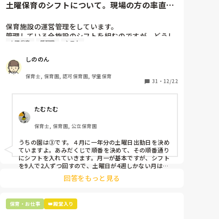
土曜保育のシフトについて。現場の方の率直な
意見を伺いたいです。
保育施設の運営管理をしています。

管理している全施設のシフトを組むのですが、どうし
土曜保育
管理職
シフト
ても土曜保育だけは入れる方が少なく、いつも苦労し
ています。

しののん
応募の段階では皆、月1〜2回の土曜出勤があることに
同意して入職しているはずですが、いざ勤務が始まる
保育士, 保育園, 認可保育園, 学童保育
と一日も土曜出勤が出来ない方ばかりです。

31
・
12/22
そこで、

たむたむ
①土曜日の希望休は2日まで、と制限をかける

②毎月、必ず土曜保育に入ることのできる日を1日だ
保育士, 保育園, 公立保育園
けピックアップしてもらう

③仮シフトが出た時、土曜出勤が難しければ自身で代
うちの園は③です。４月に一年分の土曜日出勤日を決め
わりの人を交渉して見つけてもらう

ていますよ。あみだくじで順番を決めて、その順番通り
にシフトを入れていきます。月一が基本ですが、シフト
上記のいずれかの対策を取り入れることを考えていま
を9人で2人ずつ回すので、土曜日が4週しかない月は無
しの時もありますよ。その土曜日が出られない人は、同
す。

回答をもっと見る
じシフト時間の人と自分で交代して貰い、主任に報告し
てます。
是非、現場の方の意見をお聞かせください。
保育・お仕事
👑殿堂入り