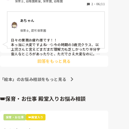
保育士, 幼稚園教諭, 保育園, 幼稚園
す…。

2
・
06/11
担任(固定)＋補助の先生で20人ほどを見ているのです
が毎日バタバタです。

あちゃん
落ち着きのない子、悪いことを楽しんでやる子にはど
う対応したら良いですか？

保育士, 認可保育園
裏では悪口を言われているのが分かるので本当に辛
日々の業務お疲れ様です！！

い。今すぐにでも辞めたいくらいです。
本っ当に大変ですよね‥💦今の時期の3歳児クラス、以
上児さんと言えどまだまだ理解力も乏しかったり半分宇
宙人なところがあったりと、ただでさえ大変なのに。

それにプラスして手のかかる子が多いとなると保育士の
回答をもっと見る
人数も2人じゃ到底足りないですよね！！

うちの園の3歳児クラスも、おはなさんのクラスと同じ
ような感じでかなり大変そうです‥。現に私もヘルプで
行くことがありますが本当に大変です。特に、手が出て
「絵本」のお悩み相談をもっと見る
しまいトラブルに繋がる子や落ち着きのない子などは主
任の先生が数人連れ出してくれ、別の空間で対応してく
れています。

やはり別の空間に一時的でも連れてそこで過ごす時間が
👑保育・お仕事 殿堂入りお悩み相談
あるほうが、保育士、周りの子どもたち、当の本人たち
のためにいいような気がします。

それと、逃げ回ったり部屋をうろついたりする子には
「向こうで待ってるね」など声掛けをし、一切追いかけ
保育・お仕事
👑殿堂入り
ず遠くから危険のないように見守る方がいいそうです。
そのうち帰ってくるので。時と場合によりますが。

私自身も7人程、特性のある子達がいるクラスを持って