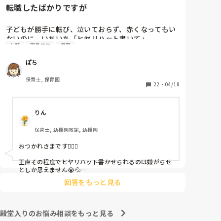
転職したばかりですが
子どもが勝手に転び、泣いておらず、赤くなってもい
ないのに、いちいち「ヒヤリハット書いて」

休憩
園長先生
退職
と書かされ

休憩時間に書くしかなく、辛いです

ぽち
（そう言う本人は書かない）

保育士, 保育園
しかも、上司に↑この内容でも

22
・
04/18
「どうしたらなくせるか」

ちゃんと考えて対策を練って書き込むようにと。

りん
呼ばれて一緒に対策を考えさせられること多数

保育士, 幼稚園教諭, 幼稚園
これだけで30〜40分拘束されて辛いです

おつかれさまです🙇🏻‍♀️

皆さんの園はどうですか?
正直その程度でヒヤリハット書かせられるのは嫌がらせ
としか思えません😭💦

他の先生方も同様のことをされているのでしょうか？

回答をもっと見る
あまりご無理されませんよう…😢
殿堂入りのお悩み相談をもっと見る