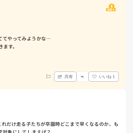
質問主
てやってみようかな…

ます。

共有
いいね 1
これだけ走る子たちが卒園時どこまで早くなるのか、も
対象にしてしまえば？
