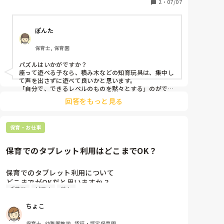
2
・
07/07
ぽんた
保育士, 保育園
パズルはいかがですか？

座って遊べる子なら、積み木などの知育玩具は、集中し
て声を出さずに遊べて良いかと思います。

「自分で、できるレベルのものを黙々とする」のができ
れば良いかなと思います！
回答をもっと見る
保育・お仕事
保育でのタブレット利用はどこまでOK？
保育でのタブレット利用について

どこまでがOKだと思いますか？

手遊び
ピアノ
絵本
ちょこ
先日泣いている乳児クラスの子にがっつりYouTubeを
見せている場面を見ました。

保育士, 幼稚園教諭, 認証・認定保育園