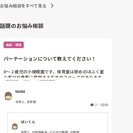
お悩み相談をすべて見る
話題のお悩み相談
施設・環境
パーテーションについて教えてください！
0〜２歳児の小規模園です。保育室は狭めのほふく室
と遊びや食事に使用する広めのスペースがあります。
環境構成
安全
小規模保育園
広すぎると走り回ったりして落ち着かないので、活動
によってパーテーションで仕切っています。このパー
NANA
テーションがウレタンのような素材で軽いので、ちょ
っと体が当たると倒れたり、つかまり立ちが不安定な
保育士, 保育園
子にとっては共倒れになったりで危険です。かと言っ
2
・
2日前
て固定してしまうと活動によって柔軟に移動すること
ができなくなってしまうし…以前勤務していた園では
ほいくん
しっかりした重いものを置いていましたが、移動が大
変で使い勝手が悪く、子どもがぶつかって倒れた時に
保育士, 幼稚園教諭, その他の職種, 幼稚園