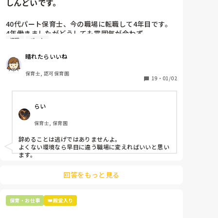
しんどいです。
いるので、大変さは身に染みて分かります。

お互い相談できる先生に相談しながら、少しずつ成功体
験を増やして頑張って意義しょう！！

40代パート保育士、今の職場に転職して4年目です。

とは言え、本当に大変ですよね‥(泣)
4年働きましたがどうしても雰囲気が合わず

退職
パート
退職しようと思っています。

晴れたらいいね
周りの職員は、勤続10年以上から何十年という先生が
ほとんどです。

保育士, 認可保育園
保護者子どもの愚痴悪口が多く、

19
・
01/02
子どもの前でも

今で言う不適切保育も　

らい
仕方ないよね

もう何も言わずに

保育士, 保育園
子どもの言いなりになればいいんだね

などいう意見で…

辞めることは逃げではありませんよ。

よくない環境なら早目に違う職場に変えればいいと思い
上の先生に相談することは難しそうです。

ます。
主任は同じ考えですし、園長は不在のことが多いで
す。

回答をもっと見る
最後の職場にしようと思っていましたが

正直苦しい。

保育・お仕事
👑殿堂入り
辞めることは逃げ、と、過去辞めた人も何年も言われ