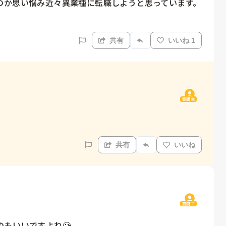
のか思い悩み近々異業種に転職しようと思っています。
共有
いいね 1
質問主
共有
いいね
質問主
もいいですよね🥲