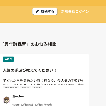
新規登録
ログイン
投稿する
「異年齢保育」のお悩み相談
手遊び
人気の手遊び教えてください！
子どもたちを集めたい時に行なう、今人気の手遊びや
ちょっとしたゲームを教えていただきたいです。持ち
異年齢保育
手遊び
5歳児
ネタを中々増やせず同じものばかりしてしまいます。
3．4．5歳児縦割りクラスです！よろしくお願いしま
あーみー
す．
保育士, 幼稚園教諭, 幼稚園, 管理職