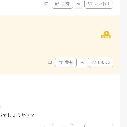
共有
いいね 1
質問主
共有
いいね


いでしょうか？？