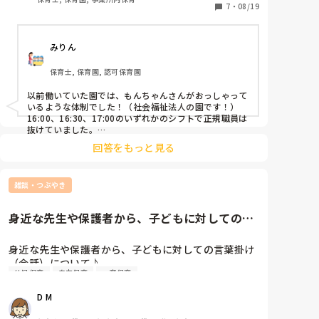
正社員の先生が1人もいないことに正直不安がありま
7
・
08/19
す。全員パートだと誰が進めるのか…というのも曖昧
で適当なので、それにも少し困っています。

みりん
企業主導型の園ということもあるかもしれませんが…

保育士, 保育園, 認可保育園
おかえりの会後の人員体制、教えて頂けると嬉しいで
す。
以前働いていた園では、もんちゃんさんがおっしゃって
いるような体制でした！（社会福祉法人の園です！）

16:00、16:30、17:00のいずれかのシフトで正規職員は
抜けていました。

パートの保育者の方もベテランの方が多く、信頼しあっ
回答をもっと見る
ており、連携もとれていたので問題は無かったです！

子どもたちもそんな雰囲気を感じているからか、パート
の職員の方々のことが大好きでしたよ！

雑談・つぶやき
何かあればすぐに正規職員の方が来てくれるのであれ
ば、体制としては問題ないように思います。あとはお互
いの信頼関係ですね。

身近な先生や保護者から、子どもに対しての言
葉掛け（会話）について♪「素...
だれが進めるかという点に関してもコミュニケーション
だと思うので、不安な気持ちもとってもわかりますが、
身近な先生や保護者から、子どもに対しての言葉掛け
せっかくならば、正職員がいない場で思うままに子ども
（会話）について♪

たちと楽しんでみてはどうかなと思いました♩

幼児保育
自由保育
一斉保育
「素敵な言葉選びだな」「真似したい言い回し！」な
回答になっているかわかりませんが…！
どと感じたことがある方、是非教えてください！！
D M