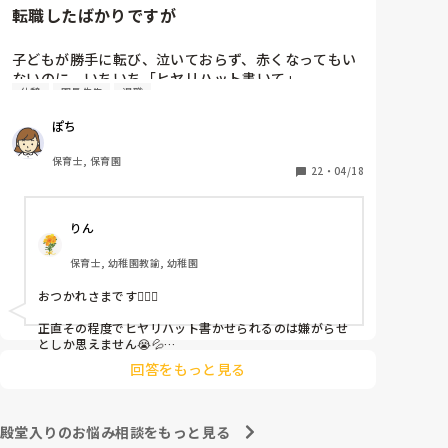
転職したばかりですが
子どもが勝手に転び、泣いておらず、赤くなってもい
ないのに、いちいち「ヒヤリハット書いて」

休憩
園長先生
退職
と書かされ

休憩時間に書くしかなく、辛いです

ぽち
（そう言う本人は書かない）

保育士, 保育園
しかも、上司に↑この内容でも

22
・
04/18
「どうしたらなくせるか」

ちゃんと考えて対策を練って書き込むようにと。

りん
呼ばれて一緒に対策を考えさせられること多数

保育士, 幼稚園教諭, 幼稚園
これだけで30〜40分拘束されて辛いです

おつかれさまです🙇🏻‍♀️

皆さんの園はどうですか?
正直その程度でヒヤリハット書かせられるのは嫌がらせ
としか思えません😭💦

他の先生方も同様のことをされているのでしょうか？

回答をもっと見る
あまりご無理されませんよう…😢
殿堂入りのお悩み相談をもっと見る