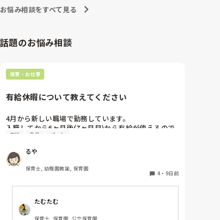
お悩み相談をすべて見る
話題のお悩み相談
保育・お仕事
有給休暇について教えてください
4月から新しい職場で勤務しています。

入職してから6ヶ月後(7ヶ月目)から有給が使えるので
有給
乳児
パート
すが、今4ヶ月。

6ヶ月後って結構長いなあと実感し始めています。

るや
今までは4ヶ月目から使えていたような？

皆さんのところは新しい職員はいつから有給が使用出
保育士, 幼稚園教諭, 保育園
来ますか？

4
・
9日前
よかったら教えてください。
たむたむ
保育士, 保育園, 公立保育園