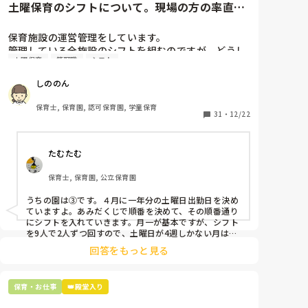
土曜保育のシフトについて。現場の方の率直な
意見を伺いたいです。
保育施設の運営管理をしています。

管理している全施設のシフトを組むのですが、どうし
土曜保育
管理職
シフト
ても土曜保育だけは入れる方が少なく、いつも苦労し
ています。

しののん
応募の段階では皆、月1〜2回の土曜出勤があることに
同意して入職しているはずですが、いざ勤務が始まる
保育士, 保育園, 認可保育園, 学童保育
と一日も土曜出勤が出来ない方ばかりです。

31
・
12/22
そこで、

たむたむ
①土曜日の希望休は2日まで、と制限をかける

②毎月、必ず土曜保育に入ることのできる日を1日だ
保育士, 保育園, 公立保育園
けピックアップしてもらう

③仮シフトが出た時、土曜出勤が難しければ自身で代
うちの園は③です。４月に一年分の土曜日出勤日を決め
わりの人を交渉して見つけてもらう

ていますよ。あみだくじで順番を決めて、その順番通り
にシフトを入れていきます。月一が基本ですが、シフト
上記のいずれかの対策を取り入れることを考えていま
を9人で2人ずつ回すので、土曜日が4週しかない月は無
しの時もありますよ。その土曜日が出られない人は、同
す。

回答をもっと見る
じシフト時間の人と自分で交代して貰い、主任に報告し
てます。
是非、現場の方の意見をお聞かせください。
保育・お仕事
👑殿堂入り