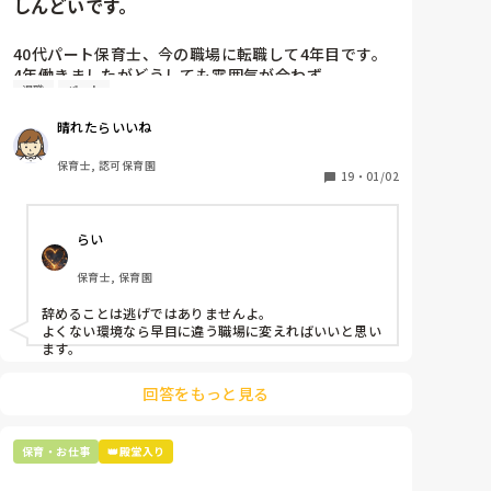
しんどいです。
40代パート保育士、今の職場に転職して4年目です。

4年働きましたがどうしても雰囲気が合わず

退職
パート
退職しようと思っています。

晴れたらいいね
周りの職員は、勤続10年以上から何十年という先生が
ほとんどです。

保育士, 認可保育園
保護者子どもの愚痴悪口が多く、

19
・
01/02
子どもの前でも

今で言う不適切保育も　

らい
仕方ないよね

もう何も言わずに

保育士, 保育園
子どもの言いなりになればいいんだね

などいう意見で…

辞めることは逃げではありませんよ。

よくない環境なら早目に違う職場に変えればいいと思い
上の先生に相談することは難しそうです。

ます。
主任は同じ考えですし、園長は不在のことが多いで
す。

回答をもっと見る
最後の職場にしようと思っていましたが

正直苦しい。

保育・お仕事
👑殿堂入り
辞めることは逃げ、と、過去辞めた人も何年も言われ