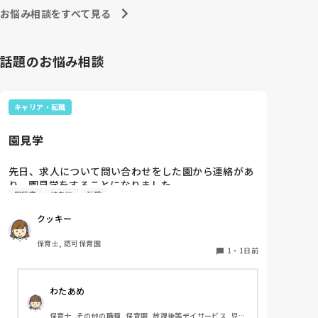
お悩み相談をすべて見る
話題のお悩み相談
キャリア・転職
園見学
先日、求人について問い合わせをした園から連絡があ
り、園見学をすることになりました。

履歴書
持ち物
転職
私としては求人に応募したという認識ですが、『園見
学をご案内させていただきたいです』とのことで持ち
クッキー
物について質問しましたが、見学なので特にありませ
んとのこと

保育士, 認可保育園
1
・
1日前
このような場合は本当に見学だけで終了なのでしょう
か？

わたあめ
それとも、やはり履歴書や職務経歴書を持参した方が
良いのでしょうか？
保育士, その他の職種, 保育園, 放課後等デイサービス, 児童