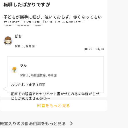
転職したばかりですが
子どもが勝手に転び、泣いておらず、赤くなってもい
ないのに、いちいち「ヒヤリハット書いて」

休憩
園長先生
退職
と書かされ

休憩時間に書くしかなく、辛いです

ぽち
（そう言う本人は書かない）

保育士, 保育園
しかも、上司に↑この内容でも

22
・
04/18
「どうしたらなくせるか」

ちゃんと考えて対策を練って書き込むようにと。

りん
呼ばれて一緒に対策を考えさせられること多数

保育士, 幼稚園教諭, 幼稚園
これだけで30〜40分拘束されて辛いです

おつかれさまです🙇🏻‍♀️

皆さんの園はどうですか?
正直その程度でヒヤリハット書かせられるのは嫌がらせ
としか思えません😭💦

他の先生方も同様のことをされているのでしょうか？

回答をもっと見る
あまりご無理されませんよう…😢
殿堂入りのお悩み相談をもっと見る