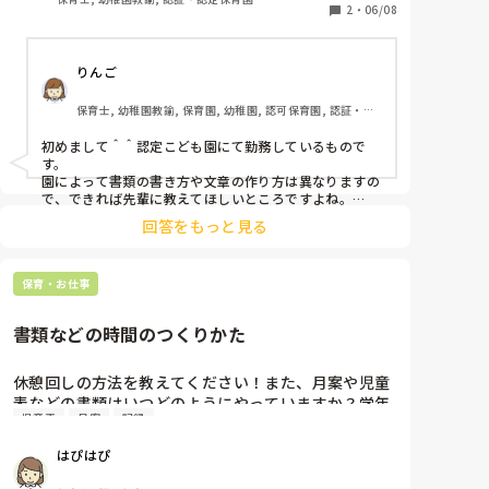
🙇‍♀️

2
・
06/08
私が働いてるのは幼保連携型認定こども園です。
りんご
保育士, 幼稚園教諭, 保育園, 幼稚園, 認可保育園, 認証・認
定保育園
初めまして＾＾認定こども園にて勤務しているもので
す。

園によって書類の書き方や文章の作り方は異なりますの
で、できれば先輩に教えてほしいところですよね。

私は参考書は本屋に行き実際に手に取ってから購入する
回答をもっと見る
ようにしていました。

手に取ってみることで、分かりやすさや自分が知りたか
ったこと(書き方のポイント)が何かを知るきっかけにも
保育・お仕事
なります。担当クラスの年齢別の参考書は特に使いやす
く参考になぅだなぁと感じています。
書類などの時間のつくりかた
休憩回しの方法を教えてください！また、月案や児童
表などの書類はいつどのようにやっていますか？学年
児童表
月案
記録
によって昼の時間、書類に使える時間は違うと思いま
すが、工夫していることはありますか？
はぴはぴ