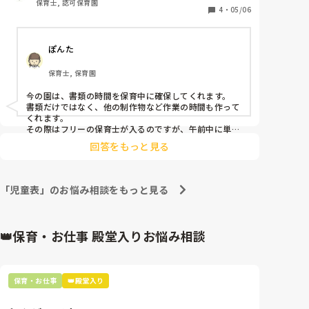
保育士, 認可保育園
4
・
05/06
ぽんた
保育士, 保育園
今の園は、書類の時間を保育中に確保してくれます。

書類だけではなく、他の制作物など作業の時間も作って
くれます。

その際はフリーの保育士が入るのですが、午前中に単に
4人中2人不在ということもあり、どうかなー。。とい
回答をもっと見る
うこともありますが、時間を確保してくれるのは大変あ
りがたあです。
「児童表」のお悩み相談をもっと見る
👑保育・お仕事 殿堂入りお悩み相談
保育・お仕事
👑殿堂入り