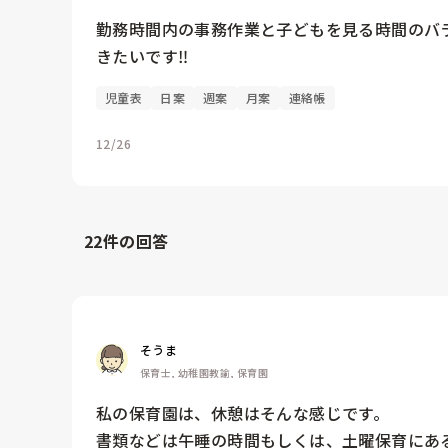
勤務時間内の事務作業と子どもを見る時間のバ
きたいです‼️
児童表
日案
週案
月案
連絡帳
12/26
22
件の回答
そうま
保育士, 幼稚園教諭, 保育園
私の保育園は、休憩はそんな感じです。

書類などは午睡の時間もしくは、土曜保育にあ