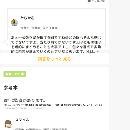
例年幼児はあまり児童票の量は多く書かないから（時
2
・
07/02
間的な理由で書けない）ので周りに量を合わせて欲し
いと言われました。

たむたむ
言いたいことは分からなくもないですが、以前も事務
作業的なところで周りに合わせてと言われた経験があ
保育士, 保育園, 公立保育園
ります。なんというか、できる量に対して自分の手を
抜いているような気がしてあまり納得いっていませ
あぁ〜頑張り屋が損する園ですね😅どの園もそんな感じ
ん。

ではないですよ、当たり前ではないです🙅‍♀️子どもの様子
保育園ってこんな感じなのでしょうか？元々営利企業
を端的にまとめることも大事ですし、色々な視点で多角
に務めていて、保育士には転職をしてなりました。保
的に内容が増えていくのもアリだと思います、私は。な
んか、たくさん書かなくていい理由が「周りに合わせる
育業界の共通認識とか、暗黙の了解があれば教えてく
回答をもっと見る
ため」なのが気に障りますよね😓私は新人の頃、さかさ
ださい
んとは逆で、あまりに書く内容が少な過ぎてよく怒られ
ていました（笑）たくさん書ける自信なんて全然無かっ
保育・お仕事
たですよ。保育士20年目ですが、今でも書類は苦手で
す💧
参考本
8月に監査があります。

それまでに書類(指導要録、経過観察記録)などしなけ
児童表
要録
指導案
ればいけないのですが書き方が分かりません。先輩に
書き方を聞くと参考本を買えばわかりやすいよ！と言
スマイル
われましたが種類がありすぎてどれを買えばいいか分
かりません。おすすめの参考本あれば教えてください
保育士, 幼稚園教諭, 認証・認定保育園