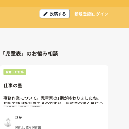
新規登録
ログイン
投稿する
「児童表」のお悩み相談
保育・お仕事
仕事の量
事務作業について。児童票の1期が終わりましたね。
初めて幼児を担当するのですが、児童票の書く量につ
児童表
記録
3歳児
いて指摘されました。こどものことをなるべく記録に
残しておきたいと思って書いた私と、園としては監査
さか
などでこの量を標準にされるときつくなると言う理由
で、もっと書く量を減らしてと言われました。また、
保育士, 認可保育園