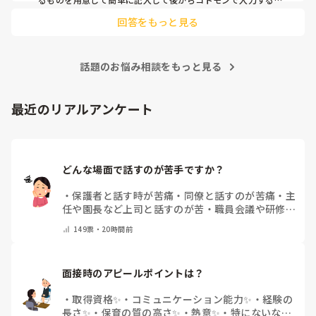
うになりました。
回答をもっと見る
話題のお悩み相談をもっと見る
最近のリアルアンケート
どんな場面で話すのが苦手ですか？
・
保護者と話す時が苦痛
・
同僚と話すのが苦痛
・
主
任や園長など上司と話すのが苦
・
職員会議や研修場
面で話すのが苦
・
話すことは苦痛じゃない♡
・
その
149
票・
20時間前
他(コメントで教えてください)
面接時のアピールポイントは？
・
取得資格✨
・
コミュニケーション能力✨
・
経験の
長さ✨
・
保育の質の高さ✨
・
熱意✨
・
特にないな
・