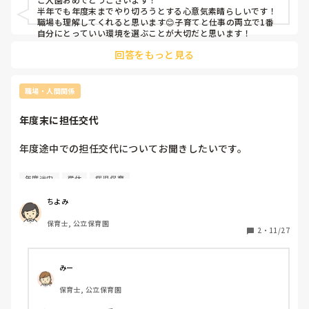
半年でも年度末までやり切ろうとする心意気素晴らしいです！
職場も理解してくれると思います😊子育てと仕事の両立で1番
自分にとっていい環境を選ぶことが大切だと思います！
回答をもっと見る
職場・人間関係
年度末に担任交代
年度途中での担任交代についてお聞きしたいです。

現在2歳児の担任をしています。産休の関係で、1月より4歳
年度途中
産休
病児保育
児の担任変更を打診されています。

ちよみ
保育士, 公立保育園
2
・
11/27
みー
保育士, 公立保育園