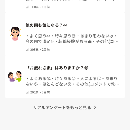
その他(コメントで教えて下さい)
180
票・
1日前
他の園も気になる？👀
・
よく思う👀
・
時々思う😊
・
あまり思わない🌿
・
今の園で満足✨
・
転職経験がある💼
・
その他(コメ
ントで教えてください)
205
票・
2日前
「お疲れさま」はありますか？😊
・
よくある🥰
・
時々ある😊
・
人による🤔
・
あまり
ない💦
・
ほとんどない😢
・
その他(コメントで教え
てください)
202
票・
3日前
リアルアンケートをもっと見る