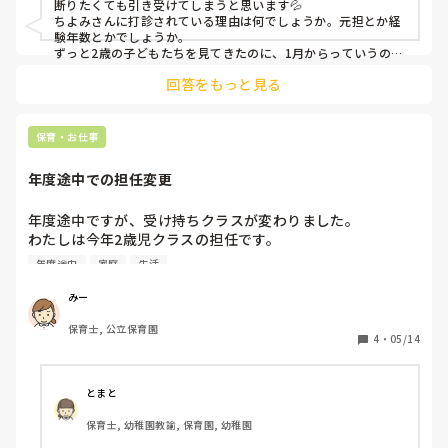
断りたくても引き受けてしまうと思います💦　

ちよみさんに打診されている理由は何でしょうか。元担とか経
験年数とかでしょうか。

ずっと2歳の子どもたちを見てきたのに、1月からっていうのも
複雑な気持ちですよね💦
回答をもっと見る
保育・お仕事
年度途中での担任変更
年度途中ですが、受け持ちクラスが変わりました。

わたしは今年2歳児クラスの担任です。

昨日、わたしは休みを頂いていたのですが、突然職員1人が
年度途中
家庭
生活
家庭の事情で退職することになったと周知があったそうで
す。わたしはその話を今日聞き、所長から、「2歳児クラス
みー
から、1歳児クラス(退職する先生の所属するクラス)に移動
保育士, 公立保育園
してほしい」と言われました。その話を、2歳児のペアの先
4
・
05/14
生2人も、1歳児クラスの先生たちも聞いていなかったよう
で、みんな戸惑ってました。(2歳児クラスの先生が休みの時
は2歳に入りますが)人手不足な業界だし、仕方のないことだ
とまと
けど、今のクラスの子どもたちと離れるのが寂しくて仕方あ
保育士, 幼稚園教諭, 保育園, 幼稚園
りません。たった1ヶ月半だったけど、わたしなりに愛情持