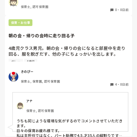
保育士, 認可保育園
0
・
8日前
保育・お仕事
朝の会・帰りの会時に走り回る子
4歳児クラス男児。朝の会・帰りの会になると部屋中を走り
回る、服を脱ぎだす、他の子にちょっかいを出します。

私が主担任、もう一人補助の先生がいますが、補助の先生は
グレー
4歳児
他にもクラス内に要支援児数名おり、そちらの対応で精一杯
です。

きのぴー
私がその子の対応をしているとクラス全体の流れが止まって
保育士, 保育園, 認可保育園
しまい、クラス全体が落ち着かなくなってしまう。別スペー
4
・
8日前
スを設けましたが、そこにいることを拒み余計に興奮状態と
なる…という悪循環に陥ってしまっています。

何か少しでも良い方法はないかなと悩み、ここで相談させて
アナ
保育士, 認可保育園
うちも同じような環境な気がするのでコメントさせていただき
ます。

日々の保育お疲れ様です。

私は主担任ではなく、パート勤務で4.5.才35人の縦割りです。
