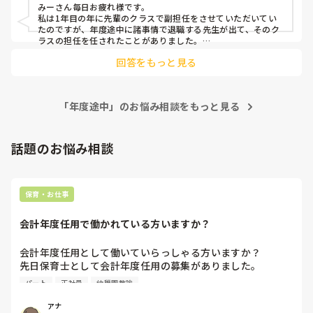
って関わってきていたんだと実感しました。去年フリーで、
みーさん毎日お疲れ様です。

どのクラスの子達とも完全な信頼関係は築いていけなかった
私は1年目の年に先輩のクラスで副担任をさせていただいてい
からこそ、担任として毎日同じ子どもたちと接する楽しさが
たのですが、年度途中に諸事情で退職する先生が出て、そのク
ありました。1歳児クラスの子どもたちも、やっと園生活に
ラスの担任を任されたことがありました。

他学年の先生方にも助けていただき乗り越えましたが、自分の
慣れてきたところに知らない先生が入るわけだから、子ども
回答をもっと見る
入ったクラスである程度の信頼関係が出来てきた中で違う学年
によっては泣かれるだろうし…。

へ移動するのは子どもも大人も大変ですよね💦

明日からモチベーションが上がりません…。

どうかご無理なさらず、みーさんが子どもたちと楽しい生活が
がんばります…。

送れるように応援しております！
呟き失礼しました。
「年度途中」のお悩み相談をもっと見る
話題のお悩み相談
保育・お仕事
会計年度任用で働かれている方いますか？
会計年度任用として働いていらっしゃる方いますか？

先日保育士として会計年度任用の募集がありました。

赤ちゃん訪問を主にするようですが、園勤務ではなく、保育
パート
正社員
幼稚園教諭
士の資格を使われている方いたら教えて頂きたいです。

よろしくお願いします。
アナ