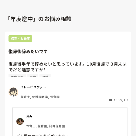
「年度途中」のお悩み相談
保育・お仕事
復帰後辞めたいです
復帰後半年で辞めたいと思っています。10月復帰で３月末ま
でだと迷惑ですか?

半年だし、短すぎず、長すぎずいいかなと思って

年度途中
異動
退職
9月の保活は本気で申し込み、無事自分の子どもが入園でき
ました。いまの職場は距離もあるし、時短で復帰したら負担
ミレービスケット
がすごく大きいので早めに退職したいです。

保育士, 幼稚園教諭, 保育園
年度途中でなければ迷惑かかりにくいかなと思うのですがど
7
・
09/19
うですかね？

人数が足りているようで、私が戻るタイミングで

1人のパートの先生が異動させられてしまうので

おみ
なんか申し訳なさも感じます。
保育士, 保育園, 認可保育園
ご入園おめでとうございます！
