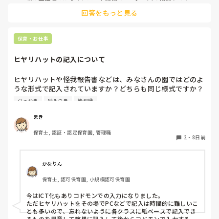
回答をもっと見る
うちも要支援児が数名おり、朝の集まりで立って歌を歌うのに
も難しく、今はまず椅子に座らせて落ち着き、歌う時は椅子の
前で立って歌っています。

立ちましょうの合図で立つかどうかはそれぞれで、したくない
保育・お仕事
という子どもは今はうたの時間だから立たなくてもいいから座
っていてね。と話をし、それを5月頃から続けていくうちに走
ヒヤリハットの記入について
り回る子どもは減りました。

あっちにもこっちにも走り回る子がいると1人では対応出来な
いですよね。。

ヒヤリハットや怪我報告書などは、みなさんの園ではどのよ
要支援児とも関係が出来、私といることが安全基地と思ってく
うな形式で記入されていますか？どちらも同じ様式ですか？
れと、自分のもとに帰ってきてくれるので、少し落ち着いたか
園の経営者が変わったため、様式を変える…みたいになって
とも思います。

引っかき
噛みつき
管理職
いるのですが、どのようにするか悩んでいます。
保育士不足の中、要支援児がふえ、法的にはクリアしていても
手が足りないですよね。

まき
メンタルやられないようにリフレッシュしながら頑張りましょ
うね。
保育士, 認証・認定保育園, 管理職
2
・
8日前
かなりん
保育士, 認可保育園, 小規模認可保育園
今はICT化もありコドモンでの入力になりました。

ただヒヤリハットをその場でPCなどで記入は時間的に難しいこ
とも多いので、忘れないように各クラスに紙ベースで記入でき
るものを用意して簡単に記入して後からコドモンで入力するよ