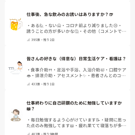
仕事後、急な飲みのお誘いはありますか？🍺
・
ある🙋
・
ない🙅
・
コロナ前より減りました😢
・
誘うことの方が多いかな🤔
・
その他（コメントで教
えてください）
395
票・
残り2日
皆さんの好きな（得意な）日常生活ケア・看護は？
・
食事介助🍴
・
足浴や手浴、入浴介助🛀
・
口腔ケア
👄
・
排泄介助・アセスメント✨
・
患者さんとのコミ
ュニケーション😊
・
特にない
・
その他（コメント
433
票・
残り1日
で教えてください）
仕事終わりに自己研鑽のために勉強していますか
📖？
・
毎日勉強するよう心がけています📝
・
疑問に思っ
た点のみ勉強してます📖
・
疲れ果てて寝落ちが多い
なぁ…😅
・
休日にまとめてやりますっ❕
・
その他
483
票・
残り9時間