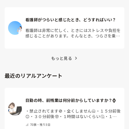
看護師がつらいと感じたとき、どうすればいい？
看護師は非常に忙しく、ときにはストレスや負担を
感じることがあります。そんなとき、つらさを乗り
越えるためにはどうすればよいでしょうか？この記
事では、看護師がつらさを感じたときの対処法や秘
訣を紹介します。
もっと見る
最近のリアルアンケート
日勤の時、前残業は何分前からしていますか？⌚
・
禁止されてます🚫
・
全くしません🙅
・
１５分前後
😊
・
３０分前後🤓
・
１時間はないくらい🤔
・
１時
間以上…😨
・
その他（コメントで教えて下さい）
70
票・
残り3日