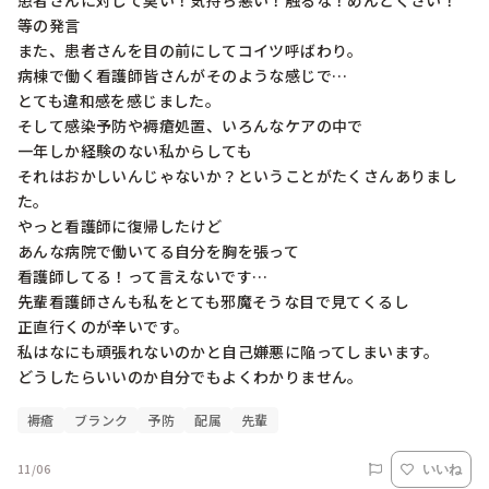
患者さんに対して臭い！気持ち悪い！触るな！めんどくさい！
等の発言

また、患者さんを目の前にしてコイツ呼ばわり。

病棟で働く看護師皆さんがそのような感じで…

とても違和感を感じました。

そして感染予防や褥瘡処置、いろんなケアの中で

一年しか経験のない私からしても

それはおかしいんじゃないか？ということがたくさんありまし
た。

やっと看護師に復帰したけど

あんな病院で働いてる自分を胸を張って

看護師してる！って言えないです…

先輩看護師さんも私をとても邪魔そうな目で見てくるし

正直行くのが辛いです。

私はなにも頑張れないのかと自己嫌悪に陥ってしまいます。

どうしたらいいのか自分でもよくわかりません。
褥瘡
ブランク
予防
配属
先輩
11/06
いいね