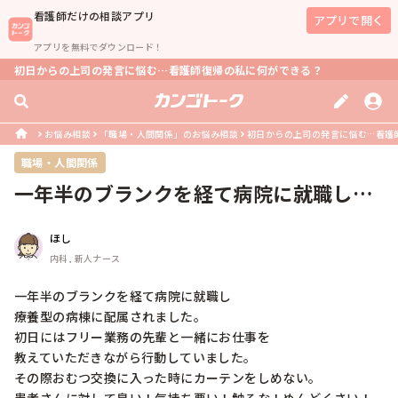
看護師
だけの相談アプリ
アプリで開く
アプリを無料でダウンロード！
初日からの上司の発言に悩む…看護師復帰の私に何ができる？
お悩み相談
「職場・人間関係」のお悩み相談
初日からの上司の発言に悩む…看護
職場・人間関係
一年半のブランクを経て病院に就職し療
養型の病棟に配属されました。初日に...
ほし
内科, 新人ナース
一年半のブランクを経て病院に就職し

療養型の病棟に配属されました。

初日にはフリー業務の先輩と一緒にお仕事を

教えていただきながら行動していました。

その際おむつ交換に入った時にカーテンをしめない。
