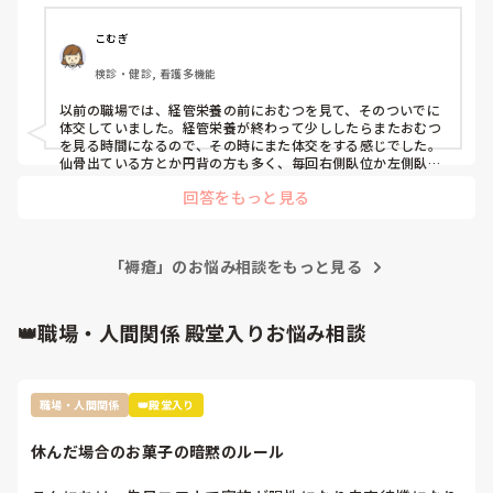
こむぎ
検診・健診, 看護多機能
以前の職場では、経管栄養の前におむつを見て、そのついでに
体交していました。経管栄養が終わって少ししたらまたおむつ
を見る時間になるので、その時にまた体交をする感じでした。

仙骨出ている方とか円背の方も多く、毎回右側臥位か左側臥位
にしていたので、仙骨の褥瘡リスクは低かったと思います。そ
回答をもっと見る
の分大転子部のリスクが高くなりますが、枕などをかませて褥
瘡発生のリスク軽減に努めていました。
「褥瘡」のお悩み相談をもっと見る
👑職場・人間関係 殿堂入りお悩み相談
職場・人間関係
👑殿堂入り
休んだ場合のお菓子の暗黙のルール