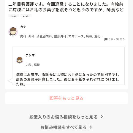
く領域を見つけて転職したくなった時に、キャリアが役立つの
二年目看護師です。今回退職することになりました。有給前
かわからないです。こんな私ですが何かアドバイスいただけ
ではないかと思います。

に病棟にはお礼のお菓子を渡そうと思うのですが、師長など
れば嬉しいです。
個々へお礼のお菓子を用意するか迷っています。みなさん移
退職
転職
動や転職される時どうしていますか。
それと、今後も看護師として働き続けたいなら、もう二度と他
の看護師相手に無理な愛想笑いや、ご機嫌取りをしないことで
カナ
す。

内科, 外科, 消化器内科, 整形外科, ママナース, 病棟, 消化器
19
・
03/15
外科, 一般病院
話すのが苦手なら、話さなくていい。

聞き役に徹して、余計なことを言わず、必要最低限の報告・連
テシマ
絡・相談だけして、淡々と自分の仕事をこなすようにしてくだ
さい。

内科, 病棟
わからないことがあったときだけ、周りの看護師に聞いてくだ
病棟にお菓子、看護長には特にお世話になったので個別で少し
さい。

高めのお菓子用意しました。後はお手紙をそれぞれにつけまし
もし無視されたら、それは相手の看護師の職務怠慢ですから、
たね。
その時に初めて上司に相談したらいいんです。

回答をもっと見る
まだ一年目なんですから、他の看護師の仕事をフォローする必
要もないです。

ましてや、噂話で他人を陥れるような腐った看護師たちに、な
殿堂入りのお悩み相談をもっと見る
ぜせいさんが手を貸さないといけないんですか？

お悩み相談をすべて見る