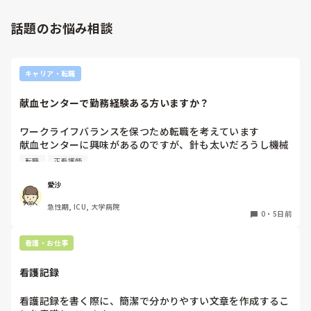
そこまで人の揚げ足取りが好きな看護師が多いと、せいさんが
努力したところで改善は難しいですよ。

話題のお悩み相談
正直努力するなら、ご自身の看護師としての成長のために、そ
の力を使ってほしいです。

キャリア・転職
私のお勧めは、転職して性格的に背伸びをしなくてもよい働き
方をすることかなと思います。

献血センターで勤務経験ある方いますか？
何度でも、やり直しは利きますよ。
ワークライフバランスを保つため転職を考えています

献血センターに興味があるのですが、針も太いだろうし機械
操作あるしイメージが湧きません

転職
正看護師
経験ある方いましたら、特別なスキルが必要かや働きやすさ
など教えていただきたいです！
愛沙
急性期, ICU, 大学病院
0
・
5日前
看護・お仕事
看護記録
看護記録を書く際に、簡潔で分かりやすい文章を作成するこ