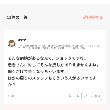
11
件の回答
回答する
Mママ
内科, 消化器内科, 小児科, 皮膚科, 総合診療科, その他の科, ママナース, 
クリニック, 離職中, 保健師, 外来, NICU, GCU, 検診・健診
そんな病院があるなんて、ショックですね。

患者さんに対してそんな接し方ありえませんよね。

聞くだけで辛くなっちゃいます。

ほかの周りのスタッフもそういう人が多いのです
か？
11/06
いいね 3