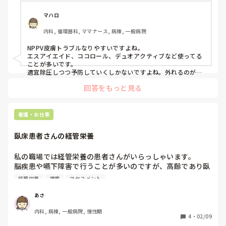
新しいマスクの導入の話もありますが、決まってはいません

コロナの影響もあるやろけど、それぞれの業務の効率化もや
他病院で行ってる予防策ありましたら知りたいです
マハロ
内科, 循環器科, ママナース, 病棟, 一般病院
NPPV皮膚トラブルなりやすいですよね。

エスアイエイド、ココロール、デュオアクティブなど使ってる
ことが多いです。

適宜除圧しつつ予防していくしかないですよね。外れるのが一
番ですけどね…💦
回答をもっと見る
看護・お仕事
臥床患者さんの経管栄養
私の職場では経管栄養の患者さんがいらっしゃいます。

脳疾患や嚥下障害で行うことが多いのですが、高齢であり臥
床の患者さんばかりです。

経管栄養
褥瘡
アセスメント
経管は2時間かけて落とすことになっているのですが、流し
終わったあともギャッジで過ごしている時間が長く、仙骨の
あさ
褥瘡発生リスクが高くなっているのではと思っています。適
内科, 病棟, 一般病院, 慢性期
宜圧抜きはしていますが、体位の工夫などしてる方がいらし
4
・
02/09
たらアドバイスもらいたいです。