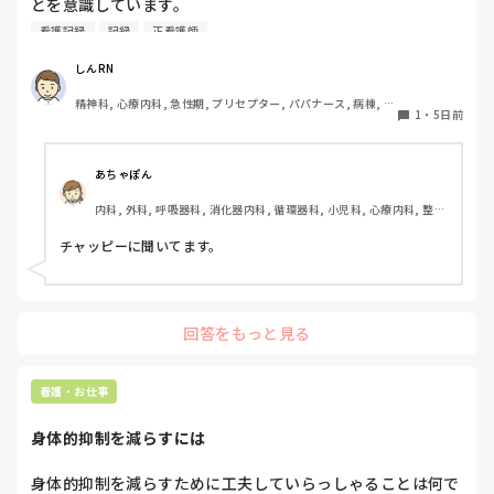
とを意識しています。

しかし忙しい日は、必要な情報を漏れなく記録することとの
看護記録
記録
正看護師
バランスが難しいと感じています。

皆さんは看護記録を効率よく作成するために工夫しているこ
しんRN
とはありますか。
精神科, 心療内科, 急性期, プリセプター, パパナース, 病棟, 老
1
・
5日前
健施設, リーダー, 慢性期, 派遣
あちゃぽん
内科, 外科, 呼吸器科, 消化器内科, 循環器科, 小児科, 心療内科, 整形
外科, 産科・婦人科, 耳鼻咽喉科, 皮膚科, 泌尿器科, リハビリ科, 総
合診療科, 救急科, 超急性期, ICU, CCU, HCU, その他の科, ママナー
チャッピーに聞いてます。
ス, 外来, 神経内科, 脳神経外科, NICU, 消化器外科, 一般病院, 慢性
期, 回復期, 終末期, オペ室, 透析, 検診・健診
回答をもっと見る
看護・お仕事
身体的抑制を減らすには
身体的抑制を減らすために工夫していらっしゃることは何で