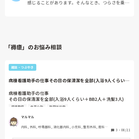
感じることがあります。そんなとき、つらさを乗り
越えるためにはどうすればよいでしょうか？この記
事では、看護師がつらさを感じたときの対処法や秘
訣を紹介します。
「褥瘡」のお悩み相談
雑談・つぶやき
病棟看護助手の仕事その日の保清潔を全部(入浴9人くらい＋
BB2人＋洗髪...
病棟看護助手の仕事

その日の保清潔を全部(入浴9人くらい＋BB2人＋洗髪3人)

吸引交換

環境整備
食事介助
時間外労働
検査だし

配茶

マルマル
環境整備

内科, 外科, 呼吸器科, 消化器内科, 小児科, 整形外科, 産科・
入退院のベット清掃

3
・
08/21
婦人科, 耳鼻咽喉科, 皮膚科, 泌尿器科, リハビリ科, 救急科, 
日勤で1回のオムツ交換と陰部洗浄

急性期, 超急性期, ICU, CCU, HCU, プリセプター, 病棟, リー