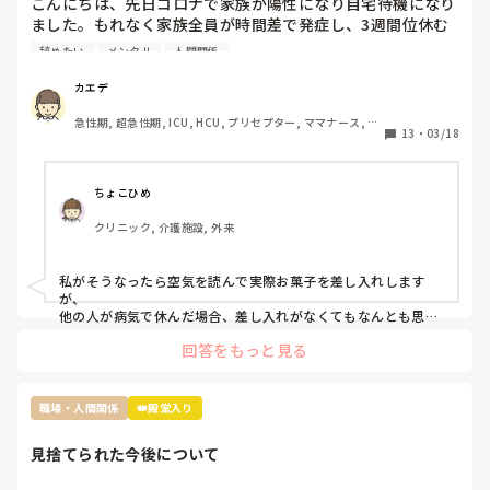
こんにちは、先日コロナで家族が陽性になり自宅待機になり
ました。もれなく家族全員が時間差で発症し、3週間位休む
ことになりました。

辞めたい
メンタル
人間関係
その際休んだことで迷惑をかけたし、ファミリーパックのお
菓子を4袋くらい買って行ったんですが…

カエデ
裏であんなに迷惑かけたのにファミリーパックって馬鹿にさ
急性期, 超急性期, ICU, HCU, プリセプター, ママナース, リ
れてるよねとお局がクラークさんに言ってたんですよね。

13
・
03/18
ーダー, 大学病院, 慢性期, SCU
前の職場は長期休暇とか帰省したときはご当地のお土産みた
いな感じ、やむを得ない理由での突発的な休みではファミリ
ーパックとかみんなで食べれるお菓子を買ってくるみたいな
ちょこひめ
暗黙のルールがありました。

クリニック, 介護施設, 外来
転職して初めての何日も休む休みだし、他の方もコストコの
ポテチとかバームクーヘンとかだったのでファミリーパック
にしましたが…

私がそうなったら空気を読んで実際お菓子を差し入れします
ぶっちゃけ遊んでたわけではなくむしろコロナで苦しんでた
が、

のにお菓子ごときでって話なんですけど、菓子折り買いに行
他の人が病気で休んだ場合、差し入れがなくてもなんとも思わ
ないタイプです。

かなきゃならないのか？って思いました。

回答をもっと見る
コロナ感染の類や急病の場合は特に、そんな余裕もないでしょ
皆さんはそんな休んだらお菓子みたいなルールあります
うし…

か？？
でも休んだらお菓子の差し入れの文化は私の職場にもあります
ね。

職場・人間関係
👑殿堂入り
お局さんですが、元々職場なんて、助け合いで何とかするのが
見捨てられた今後について
当たり前なんだから、文句言う人の気持ちが全くわかりませ
ん。
