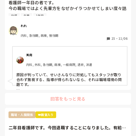
多分その人はいいお菓子を貰っても、休んだ事に対して文句を
看護師一年目の者です。

言うタイプじゃないかなと思います。

今の職場ではよく先輩方をなぜかイラつかせてしまい度々詰
『ただの文句言いたいウーマン』だと認識してしまいます。

所で私のことについて色々と言ってることを耳にします。

そういう人は苦手なので、私だったら本人に

指導
先輩
1年目
原因は私の言葉の選び方やものの言い方、人に対する接し方
『駄菓子ですいませんでした』と言いに行くかもしれません笑
が不快に感じると言われてます。

れれ
推測ですが私は人見知りで話すのが苦手なため毎日ペコペコ
内科, 急性期, 病棟, 慢性期
しながら愛想笑いをして先輩方の機嫌を伺いなんとか仕事を
25
・
11/06
しているのが気に食わなかったのかと思っています。

しかし元々メンタルも強くなかったことからこの状況がスト
レスとなり体調を崩し、睡眠不足と少し鬱状態な感じで仕事
美南
をしていました。そのせいもあってか先輩に言われたことを
内科, 外科, 急性期, 病棟, 一般病院, 透析, 派遣
やってなかったりケアレスミスが目立つようになり、もとも
とよく思われてなかったため、この行いからついに見捨てら
原因が判っていて、せいさんなりに対処してもスタッフが取り
れました。

合わず無視する、指導が得られないなら、それは職場環境の問
見捨てられたと確信したのは明らかにもう何も指導していた
題です。

だけなくなり、詰所で〜さんにはもう無視した。もう教えな
もう転職されたらどうですか？

いと言ってるのを聞いたからです。

回答をもっと見る
原因は自分だとわかっているのでしょうがないことだとは理
解してますがれからどのようにこの職場で仕事していけば良
過去の質問も読ませていただきましたが、現在終末期病棟で働
いのかわからなくなりました。

かれているんですよね。

職場・人間関係
👑殿堂入り
ちなみに私の職場ではすぐ噂は広まるので私のことはほぼ全
員知っていると思います

せいさんが嫌じゃなければ、

二年目看護師です。今回退職することになりました。有給前
「急性期の病棟で一から学び直す」

今後は今の私の不注意を正し、頑張っていきたいと思ってい
に病棟にはお礼の...
という選択肢を取った方が、今後看護師として自分の興味が湧
るのですが指導されないとなると正直どうしていったら良い