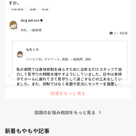
すか。

認知症の患者さんが多く入院しておられることも影響し、身
正看護師
病院
病棟
体的抑制をなかなか減らせずにいます。
dog person 🐕
外科, 一般病院
1
・
4日前
もちくろ
リハビリ科, ママナース, 病棟, 一般病院, 透析
私の病院では身体抑制を減らすために出来るだけスタッフで協
力して見守りの時間を増やすようにしていました。日中は車椅
子でホールに連れてきて見守りして過ごすなどの工夫をしてい
ました。また、抑制ではなく背面や足元にセンサーを設置した
り、転倒虫を付けたりして対応していました。他には抑制が必
回答をもっと見る
要な原因（Baカテーテル、mgカテーテル、点滴など）があれ
ば早めに撤去して解除していました。
話題のお悩み相談をもっと見る
新着もやもや記事