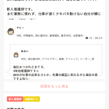
けない自分が嫌に...
新人看護師です。

まだ業務に慣れず、仕事が遅くテキパキ動けない自分が嫌に
なります。

先輩
1年目
新人
また、その日の指導者がサバサバしていて怖いと、頭が真っ
白になりオドオドしてしまいます。先輩方はこんな時どのよ
チミー
うに乗り越えてきたのか教えていただきたいです。
内科, 呼吸器科, 消化器内科, 循環器科, 整形外科, 泌尿器科, 
21
・
06/24
新人ナース, 病棟, 神経内科, 一般病院
あみい
外科, 消化器内科, プリセプター, 病棟, クリニック, リーダー, 消化
器外科, 回復期, 終末期
毎日おつかれさまです。

4年目看護師です☺️

自分の仕事の出来なさとか、先輩の威圧に耐えながら毎日大変
ですよね💦

私も新人を経験して、また、今の新人さんをみているとこの時
回答をもっと見る
期にテキパキ動くのはやっぱり難しいのではないかなーと思い
ます。日々の業務についていくので今は手いっぱいだと思いま
す。

私もたくさんいろんなことを言われてきました😂

新人看護師
👑殿堂入り
私も言われた時に「すみません💦」と言いながらも心の中では
「しょうがないでしょ！」と生意気なこと思っていました笑
