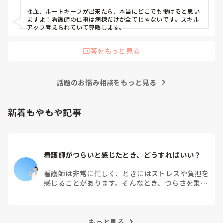
フと一緒に確認してみると、何が起きていたのか少し整理でき
るかもしれません。

採血、ルートキープが出来たら、本当にどこでも働けると思い
ますよ！看護師の仕事は病棟だけが全てじゃないです。スキル
急変の後はどうしても「あの時こうしていたら」と考えてしま
アップ考えられていて尊敬します。
うと思います。一人で抱え込まず、周りの方ともお話ししてく
ださいね。本当にお疲れさまでした。
回答をもっと見る
話題のお悩み相談をもっと見る
新着もやもや記事
看護師がつらいと感じたとき、どうすればいい？
看護師は非常に忙しく、ときにはストレスや負担を
感じることがあります。そんなとき、つらさを乗り
越えるためにはどうすればよいでしょうか？この記
事では、看護師がつらさを感じたときの対処法や秘
訣を紹介します。
もっと見る