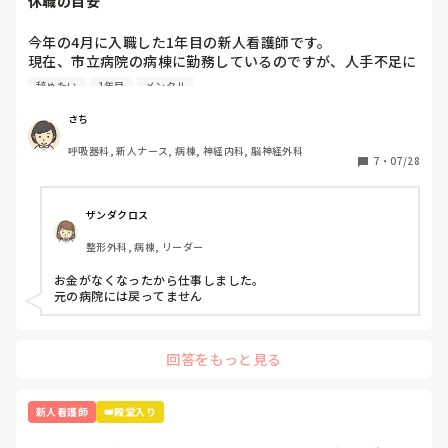
休職の目安
成長するための通過点！と思って勉強や振り返りを頑張って、
進んでいくのみだとわたしは思います。

つらくて先輩に相談した時は、「できないのは当たり前。毎日
今年の4月に入職した1年目の新人看護師です。

出勤するだけでそれでは100点だよ」と言われたことがあり、
現在、市立病院の病棟に勤務しているのですが、人手不足に
その言葉に救われて辞めずに続けることができました☺️

よる業務多忙や残業、ひとり立ちに向けて先輩看護師からの
いろいろ言う人はたくさんいますが、「いろんな人がいるな
辞めたい
1年目
メンタル
指導が厳しくなったことが理由でストレスが溜まり、頭痛や
ー」ぐらいに思ってください☺️笑

胃痛、吐き気等の不調が出て心療内科に受診しました。心療
さち
無理しすぎず、頑張ってくださいね。
内科の先生からは軽度のうつ症状が出ているから抗うつ薬の
呼吸器科, 新人ナース, 病棟, 神経内科, 脳神経外科
内服を始めましょうと言われ、内服し始めました。

7
・
07/28
最近、仕事に行きたくなさすぎて前日の夜から身体が動かな
くなります。仕事に行っても集中できずミスしそうで怖いと
も感じています。休職したいと思いつつも甘えているような
ザンダクロス
気がして迷っています。

整形外科, 病棟, リーダー
休職したことがある人、あるいは休職している人は何を目安
お金がなくなったから仕事しました。

に休職されましたか？
元の病院には戻ってません
回答をもっと見る
新人看護師
👑殿堂入り