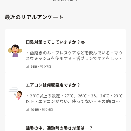
最近のリアルアンケート
口臭対策ってしていますか？👄
・
歯磨きのみ
・
ブレスケアなどを飲んでいる
・
マウ
スウォッシュを使用する
・
舌ブラシでケアをしっか
りする
・
フリスクをかじる
・
自分の口臭は気にして
74
票・
残り7日
いない
・
その他（コメントで教えてください）
エアコンは何度設定ですか？
・
28℃以上の設定
・
27℃、26℃
・
25，24℃
・
23℃
以下
・
エアコンがない、使ってない
・
その他(コメ
ントで教えてください)
404
票・
残り6日
猛暑の中、通勤時の暑さ対策は…？