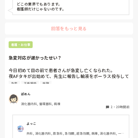
る方や、転職経験のある方のお話も聞いてみたいです。
合診療科, 救急科, 超急性期, ICU, CCU, HCU, その他の科, ママナー
どこの業界でもあります。

ス, 外来, 神経内科, 脳神経外科, NICU, 消化器外科, 一般病院, 慢性
看護師だけじゃないのです。
期, 回復期, 終末期, オペ室, 透析, 検診・健診
回答をもっと見る
看護・お仕事
急変対応が遅かったせい？
今日初めて目の前で患者さんが急変し亡くなられた。

夜AFタキが出始めて、先生に報告し輸液をボーラス投与して
AF波形のままだったけど徐々にレートも落ち着いたし患者
急変
正看護師
病院
さんの胸部不快感も落ち着いていたから様子を見ていたら、
またレートが上がり出したので先生に電話をかけた途端急に
ぽめん
VT波形に移行した。その後VF波形になって、今の今まで話
消化器内科, 循環器科, 病棟
してた患者さんが目の前で痙攣して亡くなってしまった。

2
・
20時間前
私の判断が遅かったから？DCが病棟に置いてなくてAEDで対
応したから？と、色々悩んでしまいます。
よっこ
外科, 消化器内科, 救急科, 急性期, 超急性期, 病棟, 消化器外科, 一般
病院