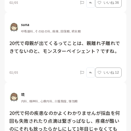
02/05
いいね 36
suna
呼吸器科, その他の科, 病棟, 回復期, 終末期
20代で母親が出てくるってことは、親離れ子離れで
きてないのと、モンスターペイシェント？ですね。

02/05
いいね 12
琉
内科, 精神科, 心療内科, 介護施設, 慢性期
20代で何の疾患なのかよくわかりませんが採血を何
回も失敗されたり点滴は繋ぎっぱなし、疼痛が酷い
のにそれも放ったらかしにして1年目じゃなくても