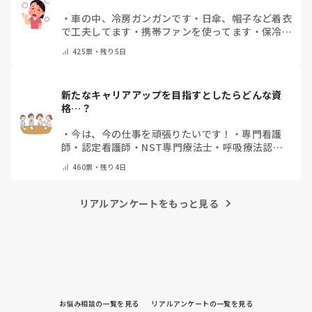
・
車の中、冷房ガンガンです
・
日傘、帽子など着衣
で工夫してます
・
携帯ファンを使ってます
・
保冷剤
を持ち運んでいます
・
特に暑さ対策はしていませ
425
票・
残り5日
ん
・
その他（コメントで教えて下さい）
新たなキャリアアップを目指すとしたらどんな資
格…？
・
今は、今の仕事を頑張りたいです！
・
専門看護
師
・
認定看護師
・
NST専門療法士
・
呼吸療法認定
士
・
糖尿病療養指導士
・
認知症ケア専門士
・
消化器
460
票・
残り4日
内視鏡技師
・
その他(コメントで教えて下さい)
リアルアンケートをもっと見る
お悩み相談の一覧を見る
リアルアンケートの一覧を見る