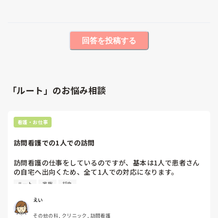
回答を投稿する
「ルート」のお悩み相談
看護・お仕事
訪問看護での1人での訪問
訪問看護の仕事をしているのですが、基本は1人で患者さん
の自宅へ出向くため、全て1人での対応になります。

採血やルート確保が難しい患者さんや、ご家族さんが少し難
ルート
家族
採血
しい方などもいます。

慣れている患者さまなら問題ないのですが、そういった患者
えい
さんの場合、緊張やプレッシャーも感じることもあります。

その他の科, クリニック, 訪問看護