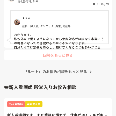
消化器内科, 外来
2
・
06/29
くるみ
産科・婦人科, クリニック, 外来, 助産師
わかります。

私も外来で働くようになってから急変対応がほぼなく本当にそ
の場面になったとき動けるのかと不安になります。

自分だけでは緊張もあるし、動けなくなることも多いかと思う
ので、周りのスタッフと急変対応のシミュレーションをするな
回答をもっと見る
どは普段から練習してみるのはどうでしょう？
「ルート」のお悩み相談をもっと見る
👑新人看護師 殿堂入りお悩み相談
新人看護師
👑殿堂入り
新人看護師です。まだ業務に慣れず、仕事が遅くテキパキ動