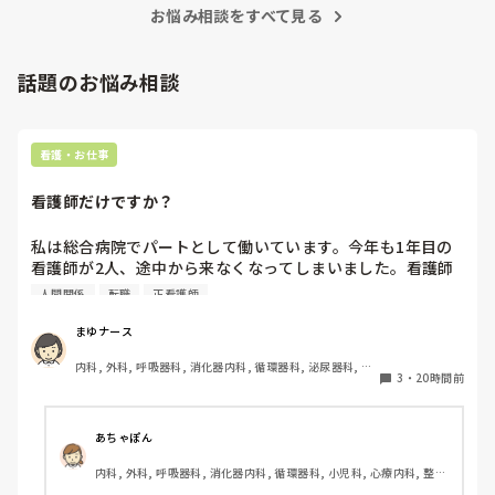
お悩み相談をすべて見る
話題のお悩み相談
看護・お仕事
看護師だけですか？
私は総合病院でパートとして働いています。今年も1年目の
看護師が2人、途中から来なくなってしまいました。看護師
として働いていると、指導の場面で「そこまで強く言わなく
人間関係
転職
正看護師
てもいいのでは」と感じることがあります。

まゆナース
患者さんの安全を守るために、厳しく伝えなければならない
内科, 外科, 呼吸器科, 消化器内科, 循環器科, 泌尿器科, 病
場面があることは理解しています。ただ、内容よりも言い方
3
・
20時間前
棟, 消化器外科, 一般病院
で傷ついてしまうこともあるのではないかと思います。

こうした厳しい指導や人間関係は、看護師という職業ならで
あちゃぽん
はなのでしょうか。それとも、他の職種でも同じようなこと
内科, 外科, 呼吸器科, 消化器内科, 循環器科, 小児科, 心療内科, 整形
はあるのでしょうか？看護師以外の仕事を経験したことがあ
外科, 産科・婦人科, 耳鼻咽喉科, 皮膚科, 泌尿器科, リハビリ科, 総