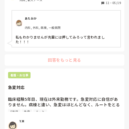
12
・
05/19
あたおか
内科, 外科, 病棟, 一般病院
私もわかりませんが先輩には押してみろって言われまし
た！！！
回答をもっと見る
看護・お仕事
急変対応
臨床経験5年目、現在は外来勤務です。急変対応に自信があ
りません。病棟と違い、急変はほとんどなく、ルートをとる
こともほばありません。

5年目
急変
ルート
急変対応のフローチャートは頭に叩き込んでありますが、実
Y.M
際動けるかどうか不安です。アドバイスいただきたいです。