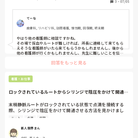
訪問看護されているみなさんは、そういった場面はあります
3
・
07/05
か？また、そういった場合どのようにしていますか？
てーな
皮膚科, リハビリ科, 訪問看護, 慢性期, 回復期, 終末期
やはり他の看護師に相談ですかね。

その場で採血やルートが難しければ、所長に連絡して来てもら
えそうな看護師がいたら来てもらうかもしれませんし、後から
他の看護師が行くかもしれませんし、先生に難しいことを伝え
てくれるかもしれません。難しい利用者さんや家族の対応、初
回答をもっと見る
めてor久々に行く利用者さんの時は行く前に看護師に相談した
り、終わってから相談したりしてます。

ひとりで抱え込まず、周りに相談することが大切だなと思いま
す。私の教訓です😆
看護・お仕事
ロックされているルートからシリンジで陰圧をかけて開通さ
せる方法
末梢静脈ルートがロックされている状態で点滴を接続する
際、シリンジで陰圧をかけて開通させる方法を見かけまし
た。しかし、どの程度の陰圧が適切なのかや、正しい手順が
ルート
点滴
病院
分かりません。安全に行うための方法や注意点について教え
ていただけると助かります。

新人限界まん
三方活栓じゃないです。
内科, 新人ナース