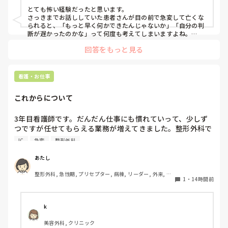
とても怖い経験だったと思います。

さっきまでお話ししていた患者さんが目の前で急変して亡くな
られると、「もっと早く何かできたんじゃないか」「自分の判
断が遅かったのかな」って何度も考えてしまいますよね。

回答をもっと見る
ただ、書かれている経過を見る限り、最初にAFが出た時点で先
生に報告して、その後レートや胸部不快感も落ち着いていたの
であれば、その時点ですぐDCをしなかったことが判断の遅れだ
ったとは限らないと思います。AFでも、血圧低下や意識障害な
看護・お仕事
ど循環が不安定な場合に緊急でDCを考えるので、落ち着いてい
たのであれば経過観察の場合もあります。

これからについて
また、AFからVT、VFへ移行したとのことですが、AFそのもの
だけが原因というより、心筋虚血や電解質異常など、背景に別
3年目看護師です。だんだん仕事にも慣れていって、少しず
の原因があった可能性も考えられると思います。

つですが任せてもらえる業務が増えてきました。整形外科で
働いていますが、たしかに高齢者が多い病棟ですがほぼ急変
VFになった後についても、AEDはVFやパルスレスVTに対して
IC
急変
整形外科
はありません。ここでずっと働くことは、私のスキルアップ
除細動するための機器なので、AEDで対応したこと自体が間違
いだったわけではないと思います。

にはつながらないんじゃないか、って思ってしまいます。で
あたし
も、循環器やICU、救命に移動する勇気もありません、、
文面を見る限り、AFに気づいて先生へ報告し、一度落ち着いた
整形外科, 急性期, プリセプター, 病棟, リーダー, 外来, 一
1
・
14時間前
後も観察を続け、また変化があった時には先生へ連絡されてい
般病院
ます。その電話の途中でVT、さらにVFへ移行したのであれば、
本当に急激な変化だったのだと思います。

k
振り返るのであれば、一人で「自分の判断が遅かった」と考え
るより、その時の血圧や症状、波形、採血などを先生やスタッ
美容外科, クリニック