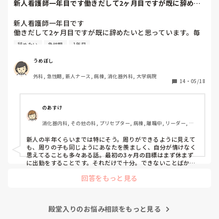
新人看護師一年目です働きだして2ヶ月目ですが既に辞めた
いと思っています...
新人看護師一年目です

働きだして2ヶ月目ですが既に辞めたいと思っています。毎
日自分の仕事の出来なさが不甲斐なくて泣きそうになりなが
辞めたい
急性期
1年目
ら働いてます。先輩看護師の方もこのくらいも分からないの
あき、できないのと呆れられています。私の勉強不足もそう
うめぼし
ですが、毎日疲れて帰って全然勉強できていません。それに
外科, 急性期, 新人ナース, 病棟, 消化器外科, 大学病院
も焦っています。他の同期ができることがわたしにはできな
14
・
05/18
い、、

そもそもメンタルが弱すぎて何気ない先輩の一言をきにして
しまったり人目を気にしすぎてうまく動けません。こんな性
のあすけ
格にも疲れてしまいます

消化器内科, その他の科, プリセプター, 病棟, 離職中, リーダー, 消
こんな感じではどこに行っても使いものにならないと思いま
化器外科, 大学病院
すが今が辛いです。

新人の半年くらいまでは特にそう。周りができるように見えて
こんなに早く辞められた方いますか？その後どうでしたか。

も、周りの子も同じようにあなたを羨ましく、自分が情けなく
この先の選択や決断が不安ですがいろいろアドバイス頂ける
思えてることも多々ある話。最初の3ヶ月の目標はまず休まず
と嬉しいです。

に出勤をすることです。それだけで十分。できないことばかり
で、迷惑かけて当然なんです。最初から迷惑かけないで働ける
長くなりましたがよろしくお願いします。
回答をもっと見る
人なんていませんよ。

ここで辞めてしまったら、きっと何処へ行っても、つまづいた
ら辞める、辛くなったら辞める、そんな看護師人生になってし
まいます。ここで踏ん張れたら、それは一生あなたの財産にな
殿堂入りのお悩み相談をもっと見る
るし強み、自信に変わってくれます。諦めないで欲しいと思い
ます。