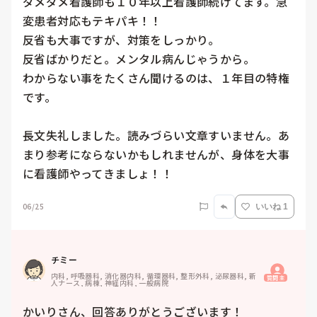
ダメダメ看護師も１０年以上看護師続けてます。急
変患者対応もテキパキ！！　

反省も大事ですが、対策をしっかり。

反省ばかりだと。メンタル病んじゃうから。

わからない事をたくさん聞けるのは、１年目の特権
です。

長文失礼しました。読みづらい文章すいません。あ
まり参考にならないかもしれませんが、身体を大事
に看護師やってきましょ！！
06/25
いいね 1
チミー
内科, 呼吸器科, 消化器内科, 循環器科, 整形外科, 泌尿器科, 新
質問主
人ナース, 病棟, 神経内科, 一般病院
かいりさん、回答ありがとうございます！
