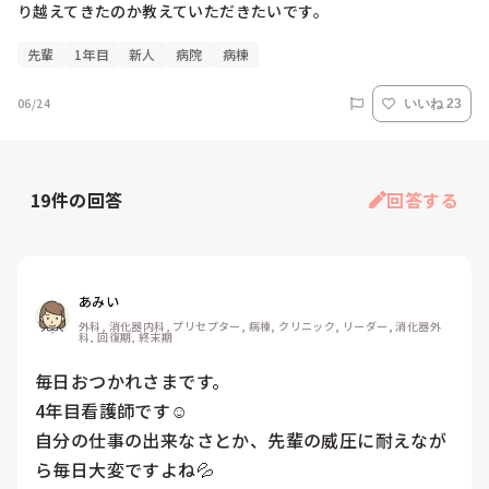
り越えてきたのか教えていただきたいです。
先輩
1年目
新人
病院
病棟
06/24
いいね 23
19
件の回答
回答する
あみい
外科, 消化器内科, プリセプター, 病棟, クリニック, リーダー, 消化器外
科, 回復期, 終末期
毎日おつかれさまです。

4年目看護師です☺️

自分の仕事の出来なさとか、先輩の威圧に耐えなが
ら毎日大変ですよね💦
