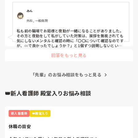
先輩の指示があって動ける無能の新人看護師の私の計4人で
長文の質問失礼します🙇‍♀️
夜勤を回すのですが、不安で不安で仕方がありません。本当
みん
に怒られたくないです。この日のことがというか、夜勤の日
外科, 一般病院
が心配すぎて休みの日もその日のことを考えてしまうので心
も体も休まりません。どのような心持ちで当日を迎えればい
私も前の職場でお局様と夜勤が一緒になることがありました。

いでしょうか。
その方と夜勤をして私がしていた対策は、挨拶を無視されても
気にしないメンタルと確認の時に「〇〇について確認なのです
が、𓏸𓏸で良かったでしょうか？」と1個ずつ説明しないといけ
ない内容ではなく、そこはこう！と簡潔に返事ができる質問内
回答をもっと見る
容にすること

あとは「忙しい時間にすみません！ｲﾝｽﾘﾝの準備をしたのでﾀﾞ
ﾌﾞﾙﾁｪｯｸをお願いします。」と先輩がすぐに確認できるように
「先輩」のお悩み相談をもっと見る
パソコンなども画面を開いた状態で声をかけるようにしたりし
てました。

先輩がどうしたら確認しやすいか、何時までに何を準備してい
たら確認をしてもらいやすいかを考えて行動したら、その行動
👑新人看護師 殿堂入りお悩み相談
は見えてはいると思うので怒られる回数は少なくなるかと思い
ます！
新人看護師
👑殿堂入り
休職の目安