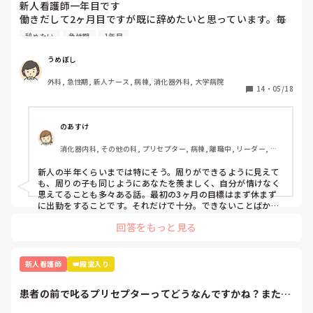
新人看護師一年目です

働きだして2ヶ月目ですが既に辞めたいと思っています。毎
日自分の仕事の出来なさが不甲斐なくて泣きそうになりなが
辞めたい
急性期
1年目
ら働いてます。先輩看護師の方もこのくらいも分からないの
あき、できないのと呆れられています。私の勉強不足もそう
うめぼし
ですが、毎日疲れて帰って全然勉強できていません。それに
外科, 急性期, 新人ナース, 病棟, 消化器外科, 大学病院
も焦っています。他の同期ができることがわたしにはできな
14
・
05/18
い、、

そもそもメンタルが弱すぎて何気ない先輩の一言をきにして
しまったり人目を気にしすぎてうまく動けません。こんな性
のあすけ
格にも疲れてしまいます

消化器内科, その他の科, プリセプター, 病棟, 離職中, リーダー, 消
こんな感じではどこに行っても使いものにならないと思いま
化器外科, 大学病院
すが今が辛いです。

新人の半年くらいまでは特にそう。周りができるように見えて
こんなに早く辞められた方いますか？その後どうでしたか。

も、周りの子も同じようにあなたを羨ましく、自分が情けなく
この先の選択や決断が不安ですがいろいろアドバイス頂ける
思えてることも多々ある話。最初の3ヶ月の目標はまず休まず
と嬉しいです。

に出勤をすることです。それだけで十分。できないことばかり
で、迷惑かけて当然なんです。最初から迷惑かけないで働ける
長くなりましたがよろしくお願いします。
回答をもっと見る
人なんていませんよ。

ここで辞めてしまったら、きっと何処へ行っても、つまづいた
ら辞める、辛くなったら辞める、そんな看護師人生になってし
まいます。ここで踏ん張れたら、それは一生あなたの財産にな
新人看護師
👑殿堂入り
るし強み、自信に変わってくれます。諦めないで欲しいと思い
ます。
患者の前で叱るプリセプターってどうなんですかね？またそ
の時、どういう対...