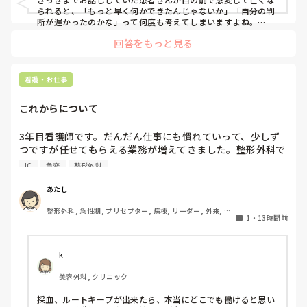
られると、「もっと早く何かできたんじゃないか」「自分の判
断が遅かったのかな」って何度も考えてしまいますよね。

回答をもっと見る
ただ、書かれている経過を見る限り、最初にAFが出た時点で先
生に報告して、その後レートや胸部不快感も落ち着いていたの
であれば、その時点ですぐDCをしなかったことが判断の遅れだ
ったとは限らないと思います。AFでも、血圧低下や意識障害な
看護・お仕事
ど循環が不安定な場合に緊急でDCを考えるので、落ち着いてい
たのであれば経過観察の場合もあります。

これからについて
また、AFからVT、VFへ移行したとのことですが、AFそのもの
だけが原因というより、心筋虚血や電解質異常など、背景に別
3年目看護師です。だんだん仕事にも慣れていって、少しず
の原因があった可能性も考えられると思います。

つですが任せてもらえる業務が増えてきました。整形外科で
働いていますが、たしかに高齢者が多い病棟ですがほぼ急変
VFになった後についても、AEDはVFやパルスレスVTに対して
IC
急変
整形外科
はありません。ここでずっと働くことは、私のスキルアップ
除細動するための機器なので、AEDで対応したこと自体が間違
いだったわけではないと思います。

にはつながらないんじゃないか、って思ってしまいます。で
あたし
も、循環器やICU、救命に移動する勇気もありません、、
文面を見る限り、AFに気づいて先生へ報告し、一度落ち着いた
整形外科, 急性期, プリセプター, 病棟, リーダー, 外来, 一
1
・
13時間前
後も観察を続け、また変化があった時には先生へ連絡されてい
般病院
ます。その電話の途中でVT、さらにVFへ移行したのであれば、
本当に急激な変化だったのだと思います。

k
振り返るのであれば、一人で「自分の判断が遅かった」と考え
るより、その時の血圧や症状、波形、採血などを先生やスタッ
美容外科, クリニック
フと一緒に確認してみると、何が起きていたのか少し整理でき
るかもしれません。

採血、ルートキープが出来たら、本当にどこでも働けると思い