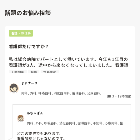
話題のお悩み相談
看護・お仕事
看護師だけですか？
私は総合病院でパートとして働いています。今年も1年目の
看護師が2人、途中から来なくなってしまいました。看護師
として働いていると、指導の場面で「そこまで強く言わなく
人間関係
転職
正看護師
てもいいのでは」と感じることがあります。

まゆナース
患者さんの安全を守るために、厳しく伝えなければならない
内科, 外科, 呼吸器科, 消化器内科, 循環器科, 泌尿器科, 病
場面があることは理解しています。ただ、内容よりも言い方
3
・
19時間前
棟, 消化器外科, 一般病院
で傷ついてしまうこともあるのではないかと思います。

こうした厳しい指導や人間関係は、看護師という職業ならで
あちゃぽん
はなのでしょうか。それとも、他の職種でも同じようなこと
内科, 外科, 呼吸器科, 消化器内科, 循環器科, 小児科, 心療内科, 整形
はあるのでしょうか？看護師以外の仕事を経験したことがあ
外科, 産科・婦人科, 耳鼻咽喉科, 皮膚科, 泌尿器科, リハビリ科, 総
る方や、転職経験のある方のお話も聞いてみたいです。
合診療科, 救急科, 超急性期, ICU, CCU, HCU, その他の科, ママナー
どこの業界でもあります。

ス, 外来, 神経内科, 脳神経外科, NICU, 消化器外科, 一般病院, 慢性
看護師だけじゃないのです。