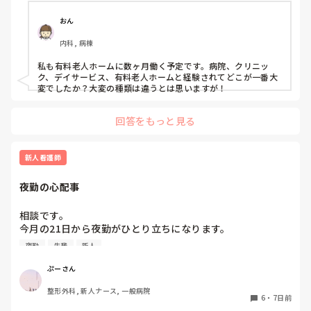
も、入居者さんのところにいくと何をしたらいいかさっぱり
あなたが考えている、同じ病棟だから言いにくいって分かりま
す。私なら、変えたいってことは言わずに周りにいる先輩に聞
わからない。
私のイメージでは、プリセプターは一緒に技術練習をしてく
おん
いたり技術練習の相手をお願いします。

れたり、定期的に悩みや困っていることを聞いてくれたりす
話しかけやすい先輩はいますか？

内科, 病棟
る存在だと思っていました。しかし、実際にはそのような関
わりはなく、面談などもありません。そのため、ずっと距離
今は大事な時なので、色んな事に悩むのはよく分かります。

私も有料老人ホームに数ヶ月働く予定です。病院、クリニッ
を感じています。

変えて欲しいって言ったあとの環境が悪いほうに変わってしま
ク、デイサービス、有料老人ホームと経験されてどこが一番大
わないか心配なので、その日にフォローについてくれた先輩に
変でしたか？大変の種類は違うとは思いますが！
話しかけたら良いのかなって思います。

一方で、他の先輩方は普段の会話の中で「何か困っているこ
とはない？」と気にかけてくださることが多く、そのような
プリセプターが付くのが1番いいですが、あまり関わり方を知
回答をもっと見る
関わりを感じています。しかし、プリセプターに対してはそ
らなそうなので。私なら、プリセプターに話を聞きたいところ
のような印象を持てません。

ですが‥。

新人看護師
パンダコパンダさんの今の状況が良くなっていることを願って
これは私の考え方がおかしいだけなのでしょうか。それと
も、どこのプリセプターもこのような関わり方が一般的なの
夜勤の心配事
でしょうか。

相談です。

プリセプターを変えたいと思っていますが、今の時期に変更
今月の21日から夜勤がひとり立ちになります。

をお願いすると、同じ病棟で働く先輩後輩という関係もあり
メンバーが、Aチームが女女していて、裏でめっちゃ悪口を
ますし、今後も教えていただく立場なので、とても気まずく
夜勤
先輩
新人
言っている先輩と、優しさの塊のような先輩の2人。Bチーム
なってしまうのではないかと不安で、なかなか言い出せませ
が患者にイライラするとすごく態度にでて薬確認の時とかも
ぷーさん
ん。

ですとかますとかいらないからとピシャッと夜勤になると態
整形外科, 新人ナース, 一般病院
度がガラッと変わる先輩とこれまで夜勤を7回やっているに
このような場合、どうしたらよいでしょうか。

6
・
7日前
も関わらず自分で動けなくてフォローで入ってくださってる