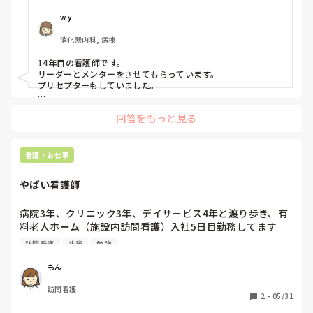
私はもともと人見知りで、自分から悩みや相談事を人に話す
ことが苦手なタイプです。

w.y
消化器内科, 病棟
プリセプターを変えたいと思った理由は、プリセプターとの
距離感です。

14年目の看護師です。

リーダーとメンターをさせてもらっています。

入職してすぐのオリエンテーションや研修でプリセプター制
プリセプターもしていました。

度について説明は受けていましたが、他病棟の同期はすでに
私は、今メンターしているのでプリセプターにプリセプティー
自分のプリセプターを知っている中で、私だけ6月頃まで誰
回答をもっと見る
のことを聞いたりしています。

がプリセプターなのか知りませんでした。知ったきっかけ
プリセプティーにも自分から話しかけています。

も、教育担当師長との面談でした。プリセプター本人から直
接伝えてもらえなかったこともあり、その頃からずっと距離
プリセプターの役割は、パンダコパンダさんのイメージどおり
看護・お仕事
を感じています。

です。ただ、勤務的にプリセプターと同じ日をしょっちゅう作
れないので、プリセプターを中心に教えたりフォローしていま
やばい看護師
すが、みんなで１年生を教えるみたいなかんじです。

また、人見知りな性格もあって、研修で学んだ看護技術を練
何に悩んでいるのか、どんな技術が苦手なのかなどはプリセプ
習するために先輩へお願いすることが「迷惑ではないか」と
ターを窓口にしている感じです。

病院3年、クリニック3年、デイサービス4年と渡り歩き、有
思ってしまい、なかなか声をかけることができません。その
料老人ホーム（施設内訪問看護）入社5日目勤務してます
点については、自分自身でも改善しなければいけないと思っ
プリセプターが自分の役割を分かっていないのか、自分がプリ
が、指示通り動いてきただけの看護師だから、老人ホームで
ています。

セプターになっていること自体分かっていないのかもしれませ
訪問看護
先輩
勉強
の久しぶりの看護（自分で考える）に、テキストは開くもの
ん。

先輩に話しかけずらいのは良く分かりますが、自分がプリセプ
の入居者さんと全く繋がらず、ただただ時間が過ぎるだけ。

一方で、プリセプターは放任主義なのか、研修内容や看護技
もん
ティーになっていること挨拶にいきましたか？

術の練習状況について聞かれることはほとんどありません。
訪問看護
入居者さんの情報収集してても、なんの情報をとったらいい
「今のうちに練習した方がいいよ」と言われることはありま
2
・
05/31
今は８月なので、パンダコパンダさんの状況が良くなっている
のか、先輩からもこおいう人だよーって教えていただいてて
すが、それ以上の関わりは特にありません。

といいなって思います。
