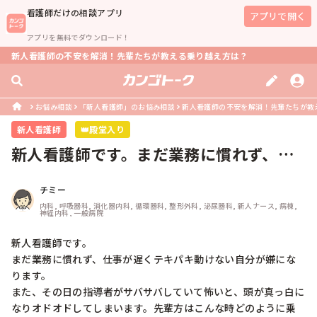
看護師
だけの相談アプリ
アプリで開く
アプリを無料でダウンロード！
新人看護師の不安を解消！先輩たちが教える乗り越え方は？
お悩み相談
「新人看護師」のお悩み相談
新人看護師の不安を解消！先輩たちが教
新人看護師
👑殿堂入り
新人看護師です。まだ業務に慣れず、仕
事が遅くテキパキ動けない自分が嫌に...
チミー
内科, 呼吸器科, 消化器内科, 循環器科, 整形外科, 泌尿器科, 新人ナース, 病棟, 
神経内科, 一般病院
新人看護師です。

まだ業務に慣れず、仕事が遅くテキパキ動けない自分が嫌にな
ります。

また、その日の指導者がサバサバしていて怖いと、頭が真っ白に
なりオドオドしてしまいます。先輩方はこんな時どのように乗