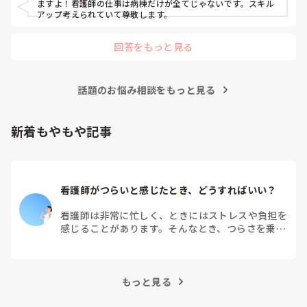
ますよ！看護師の仕事は病棟だけが全てじゃないです。スキル
急変の後はどうしても「あの時こうしていたら」と考えてしま
アップ考えられていて尊敬します。
うと思います。一人で抱え込まず、周りの方ともお話ししてく
ださいね。本当にお疲れさまでした。
回答をもっと見る
話題のお悩み相談をもっと見る
新着もやもや記事
看護師がつらいと感じたとき、どうすればいい？
看護師は非常に忙しく、ときにはストレスや負担を
感じることがあります。そんなとき、つらさを乗り
越えるためにはどうすればよいでしょうか？この記
事では、看護師がつらさを感じたときの対処法や秘
訣を紹介します。
もっと見る