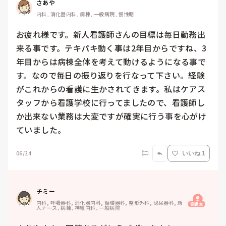
さあや
内科, 消化器内科, 病棟, 一般病院, 慢性期
お疲れ様です。新人看護師さんの目標は毎日勤務出
来る事です。テキパキ動く事は2年目からですね、3
年目からは病棟全体を考えて動けるようになる事で
す。なので毎日の振り返りを行なって下さい。経験
がこれからの看護に生かされてきます。私はケアス
タッフから看護学校に行ってましたので、看護師し
か出来ない業務は大変ですが確実に行う事を心がけ
ていました。
06/24
いいね 1
チミー
内科, 呼吸器科, 消化器内科, 循環器科, 整形外科, 泌尿器科, 新
質問主
人ナース, 病棟, 神経内科, 一般病院