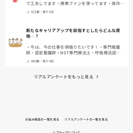
で工夫してます
・
携帯ファンを使ってます
・
保冷剤
を持ち運んでいます
・
特に暑さ対策はしていませ
425
票・
残り5日
ん
・
その他（コメントで教えて下さい）
新たなキャリアアップを目指すとしたらどんな資
格…？
・
今は、今の仕事を頑張りたいです！
・
専門看護
師
・
認定看護師
・
NST専門療法士
・
呼吸療法認定
士
・
糖尿病療養指導士
・
認知症ケア専門士
・
消化器
460
票・
残り4日
内視鏡技師
・
その他(コメントで教えて下さい)
リアルアンケートをもっと見る
お悩み相談の一覧を見る
リアルアンケートの一覧を見る
シゴトークについて