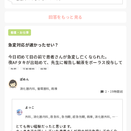
期, 回復期, 終末期, オペ室, 透析, 検診・健診
回答をもっと見る
看護・お仕事
急変対応が遅かったせい？
今日初めて目の前で患者さんが急変し亡くなられた。

夜AFタキが出始めて、先生に報告し輸液をボーラス投与して
AF波形のままだったけど徐々にレートも落ち着いたし患者
急変
正看護師
病院
さんの胸部不快感も落ち着いていたから様子を見ていたら、
またレートが上がり出したので先生に電話をかけた途端急に
ぽめん
VT波形に移行した。その後VF波形になって、今の今まで話
消化器内科, 循環器科, 病棟
してた患者さんが目の前で痙攣して亡くなってしまった。

2
・
19時間前
私の判断が遅かったから？DCが病棟に置いてなくてAEDで対
応したから？と、色々悩んでしまいます。
よっこ
外科, 消化器内科, 救急科, 急性期, 超急性期, 病棟, 消化器外科, 一般
病院
とても怖い経験だったと思います。

さっきまでお話ししていた患者さんが目の前で急変して亡くな