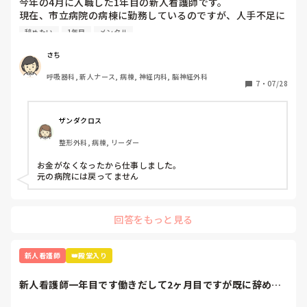
今年の4月に入職した1年目の新人看護師です。

現在、市立病院の病棟に勤務しているのですが、人手不足に
よる業務多忙や残業、ひとり立ちに向けて先輩看護師からの
辞めたい
1年目
メンタル
指導が厳しくなったことが理由でストレスが溜まり、頭痛や
胃痛、吐き気等の不調が出て心療内科に受診しました。心療
さち
内科の先生からは軽度のうつ症状が出ているから抗うつ薬の
呼吸器科, 新人ナース, 病棟, 神経内科, 脳神経外科
内服を始めましょうと言われ、内服し始めました。

7
・
07/28
最近、仕事に行きたくなさすぎて前日の夜から身体が動かな
くなります。仕事に行っても集中できずミスしそうで怖いと
も感じています。休職したいと思いつつも甘えているような
ザンダクロス
気がして迷っています。

整形外科, 病棟, リーダー
休職したことがある人、あるいは休職している人は何を目安
お金がなくなったから仕事しました。

に休職されましたか？
元の病院には戻ってません
回答をもっと見る
新人看護師
👑殿堂入り
新人看護師一年目です働きだして2ヶ月目ですが既に辞めた
いと思っています...