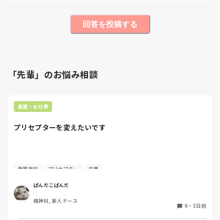
回答を投稿する
「先輩」のお悩み相談
看護・お仕事
プリセプターを変えたいです
質問失礼します。

看護技術
プリセプター
先輩
4月に入職してまだ少ししか経っていないのですが、プリセ
ぱんだこぱんだ
プターを変えたいと考えています。ただ、同じ病棟の先輩で
精神科, 新人ナース
もあるため、なかなか相談することができません。

6
・
5日前