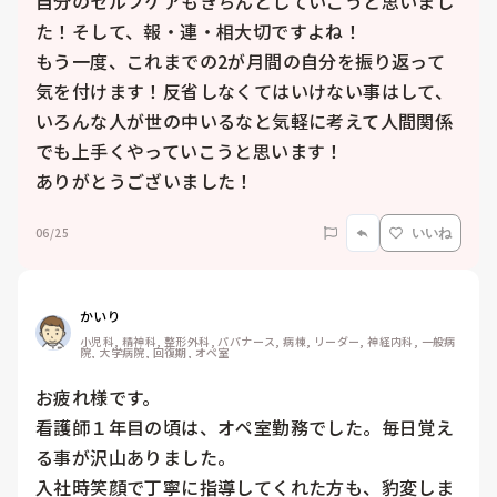
自分のセルフケアもきちんとしていこうと思いまし
た！そして、報・連・相大切ですよね！

もう一度、これまでの2が月間の自分を振り返って
気を付けます！反省しなくてはいけない事はして、
いろんな人が世の中いるなと気軽に考えて人間関係
でも上手くやっていこうと思います！

ありがとうございました！
06/25
いいね
かいり
小児科, 精神科, 整形外科, パパナース, 病棟, リーダー, 神経内科, 一般病
院, 大学病院, 回復期, オペ室
お疲れ様です。

看護師１年目の頃は、オペ室勤務でした。毎日覚え
る事が沢山ありました。

入社時笑顔で丁寧に指導してくれた方も、豹変しま