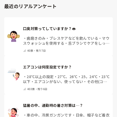
最近のリアルアンケート
口臭対策ってしていますか？👄
・
歯磨きのみ
・
ブレスケアなどを飲んでいる
・
マウ
スウォッシュを使用する
・
舌ブラシでケアをしっか
りする
・
フリスクをかじる
・
自分の口臭は気にして
40
票・
残り7日
いない
・
その他（コメントで教えてください）
エアコンは何度設定ですか？
・
28℃以上の設定
・
27℃、26℃
・
25，24℃
・
23℃
以下
・
エアコンがない、使ってない
・
その他(コメ
ントで教えてください)
403
票・
残り6日
猛暑の中、通勤時の暑さ対策は…？
・
車の中、冷房ガンガンです
・
日傘、帽子など着衣