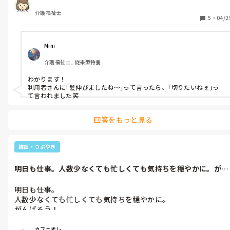
介護福祉士
5
・
04/2
Mini
介護福祉士, 従来型特養
わかります！

利用者さんに｢髪伸びましたね〜｣って言ったら、｢切りたいねぇ｣っ
て言われました笑
回答をもっと見る
雑談・つぶやき
明日も仕事。人数少なくても忙しくても気持ちを穏やかに。がん
ばろう！
明日も仕事。

人数少なくても忙しくても気持ちを穏やかに。

がんばろう！
カフェオレ