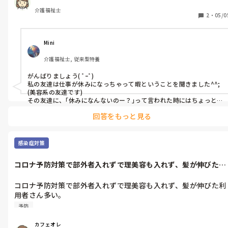
介護福祉士
2
・
05/0
Mini
介護福祉士, 従来型特養
がんばりましょう( ﾟｰﾟ)

私の友達は仕事が休みになっちゃって暇ということを聞きました^^;

(美容系の友達です)

その友達に、｢休みになんないのー？｣って言われた時にはちょっと
イラッとしてしまった自分がいました笑

回答をもっと見る
｢休みになるわけないじゃーん！｣って思いました^^;
感染症対策
コロナ予防対策で部外者入れずで理美容も入れず、髪が伸びた利
用者さん多い...
コロナ予防対策で部外者入れずで理美容も入れず、髪が伸びた利
用者さん多い。

いつまで続くんだろう。。。
予防
カフェオレ