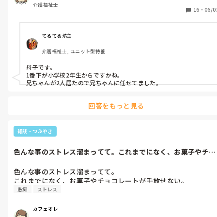
介護福祉士
16
・
06/0
てるてる坊主
介護福祉士, ユニット型特養
母子です。

1番下が小学校2年生からですかね。

兄ちゃんが2人居たので兄ちゃんに任せてました。
回答をもっと見る
雑談・つぶやき
色んな事のストレス溜まってて。これまでになく、お菓子やチョ
コレートが手...
色んな事のストレス溜まってて。

愚痴
ストレス
カフェオレ