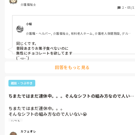
介護福祉士
2
・
05/1
小桜
介護職・ヘルパー, 介護福祉士, 有料老人ホーム, 介護老人保健施設, グルー
プホーム, 初任者研修, 実務者研修, ユニット型特養
同じくです。

普段あまりお菓子食べないのに

無性にチョコレートを欲してます

(´-ω-`)
回答をもっと見る
雑談・つぶやき
ちまたではまだ連休中。。。そんなシフトの組み方なので人いな
い😭とにかく...
ちまたではまだ連休中。。。

そんなシフトの組み方なので人いない😭

とにかく頑張るしかない💪🏽

シフト
ガンバロー✊
カフェオレ