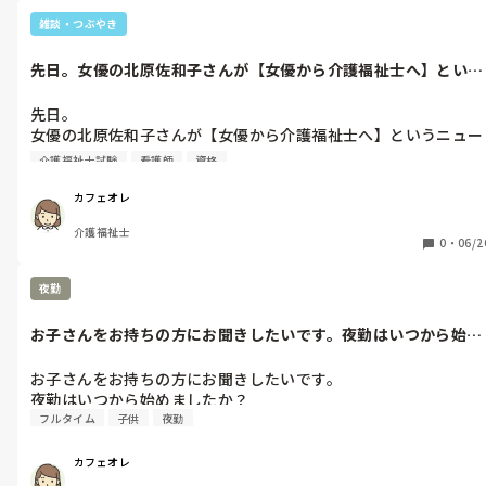
雑談・つぶやき
先日。女優の北原佐和子さんが【女優から介護福祉士へ】という
ニュースを見...
先日。

女優の北原佐和子さんが【女優から介護福祉士へ】というニュー
スを見ました。

介護福祉士試験
看護師
資格
誰？と思いましたが、時代劇やサスペンスドラマでよく見るお顔
の方でした。

カフェオレ
介護の仕事に興味を持って【女優業しながらの介護の仕事】が出
介護福祉士
来る所を探したと言われ。

0
・
06/2
ヘルパー2級からの経験年数12年、からの介護福祉士を取得、か
らの介護支援専門員を取得、からの准看護師の資格まで取得。

夜勤
歳は私よりも一回り以上　上という😱

すごいバイタリティのある方で、凄いと思いました。

お子さんをお持ちの方にお聞きしたいです。夜勤はいつから始め
私も興味を持ってこの仕事に入ったけど、そこまでは目指せない
ましたか？
かなぁ…

お子さんをお持ちの方にお聞きしたいです。

でも私なりに頑張ろうって思えたニュースでした😊
夜勤はいつから始めましたか？
フルタイム
子供
夜勤
カフェオレ