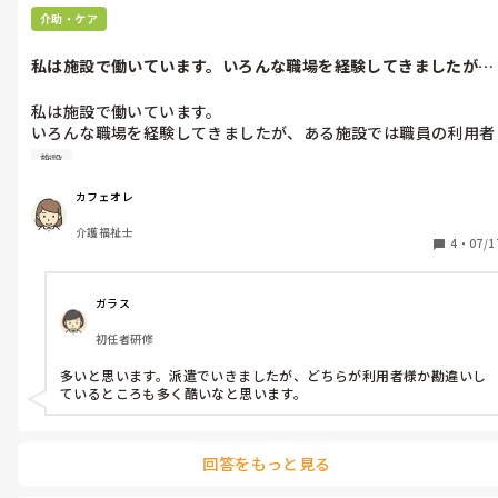
介助・ケア
私は施設で働いています。いろんな職場を経験してきましたが、
ある施設では...
私は施設で働いています。

いろんな職場を経験してきましたが、ある施設では職員の利用者
さんへの対応があまりにも悪く、可愛そう過ぎて悲しく、涙した
施設
事が多々ありました。

もうそこでは働いていないのですが、そんな施設って多いのでし
カフェオレ
ょうか。

介護福祉士
色んな職員がいるから合う合わないはあると思うのでそれは別と
4
・
07/1
して。

利用者さんファーストで自分が気持ちよく仕事が出来る仕事場と
いうのは少ないのでしょうか。
ガラス
初任者研修
多いと思います。派遣でいきましたが、どちらが利用者様か勘違いし
ているところも多く酷いなと思います。
回答をもっと見る