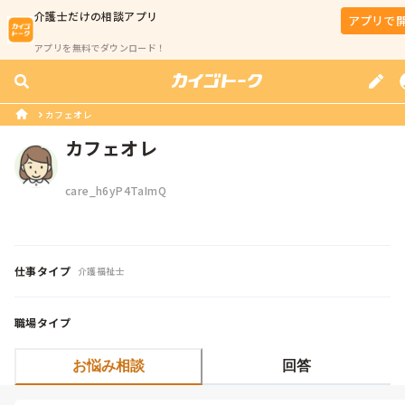
介護士
だけの相談アプリ
アプリで
アプリを無料でダウンロード！
カフェオレ
カフェオレ
care_h6yP4TaImQ
仕事タイプ
介護福祉士
職場タイプ
お悩み相談
回答