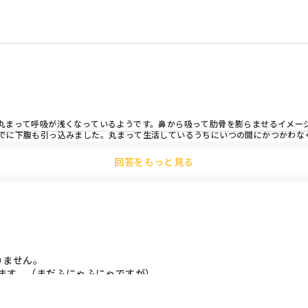
丸まって呼吸が浅くなっているようです。鼻から吸って肋骨を膨らませるイメー
でに下腹も引っ込みました。丸まって生活しているうちにいつの間にかつかわな
回答をもっと見る
の仕方を変えてみると効果的かもしれません。

いときがあったりして、、コンディションを整えて挑むことって大切だなぁと思
ません。

ます。（まだふにゃふにゃですが）

？
