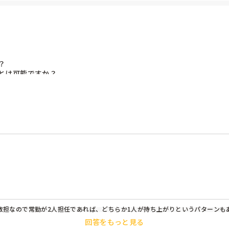


は可能ですか？

が、（子どもと先生の相性なども考えて）みなさんの意見はいかがで
複数担なので常勤が2人担任であれば、どちらか1人が持ち上がりというパターンもあ
回答をもっと見る