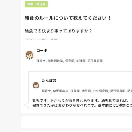
保育・お仕事
給食のルールについて教えてください！
給食での決まり事ってありますか？

給食
幼児
乳児
聞きたい部分は、おかわりはできるか？

できる場合何回までできますか？

コーポ
乳児さんはおかわりなしですかね？

保育士, 幼稚園教諭, 保育園, 幼稚園, 認可保育園
私の働いている園は幼児になると最初に食べられないもの
減らしたものが全部食べられたらおかわりOK。

たんぽぽ
残した人はお代わり出来ないなどルールはありますか？

保育士, 幼稚園教諭, 保育園, 幼稚園, 公立保育園, 認可保育園, 
皆さんの園の給食事情が気になります！！

教えていただけると嬉しいです！
乳児です。おかわりがある日もあります。幼児食であれば、ほ
完食できた子はおかわりが食べれます。基本的には1種類に