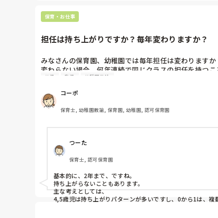
保育・お仕事
担任は持ち上がりですか？毎年変わりますか？
みなさんの保育園、幼稚園では毎年担任は変わりますか？
変わらない場合、何年連続で同じクラスの担任を持つこと
幼児
乳児
幼稚園教諭
個人的には持ち上がりは2年が限度かな？と思うのです
コーポ
保育士, 幼稚園教諭, 保育園, 幼稚園, 認可保育園
つーた
保育士, 認可保育園
基本的に、2年まで、ですね。

持ち上がらないこともあります。

主な考えとしては、

4,5歳児は持ち上がりパターンが多いですし、0から1は、
3年以上同じ、というパターンはなかなか聞かないですね。
