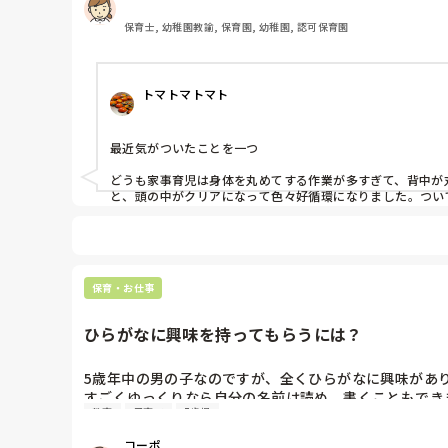
保育士, 幼稚園教諭, 保育園, 幼稚園, 認可保育園
トマトマトマト
最近気がついたことを一つ

どうも家事育児は身体を丸めてする作業が多すぎて、背中が
と、頭の中がクリアになって色々好循環になりました。つい
ます。

無性にイライラする原因が寝不足や脳内の酸欠の場合は呼吸
同じ現場に居合わせてもイライラしてしまうときとそうでな
保育・お仕事
ひらがなに興味を持ってもらうには？
5歳年中の男の子なのですが、全くひらがなに興味があり
すごくゆっくりなら自分の名前は読め、書くこともでき
教育
子育て
5歳児
どうしたらひらがなに興味を持ってもらえるのでしょうか
興味が出るまで待つべきでしょうか？
コーポ