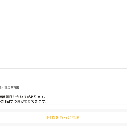
は申告して減らす．

認証・認定保育園
ぼ毎日おかわりがあります。

つき1回ずつおかわりできます。
回答をもっと見る