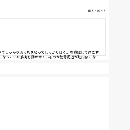
5
・
02/15
ジでしっかり深く息を吸ってしっかりはく。を意識して過ごす
くなっていた筋肉も動かせているのか肋骨周辺が筋肉痛になり
いました。