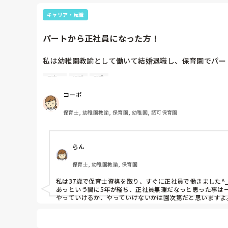
☆ベーキングパウダー

キャリア・転職
☆砂糖

☆塩…ひとつまみ

☆牛乳、苺、ほうれん草

パートから正社員になった方！
(茹でて水気を絞った状態で)

ご参考までに😌
私は幼稚園教諭として働いて結婚退職し、保育園でパー
子育て
退職
転職
40歳手前の歳なのですが、しばらくパートで働いてから
ずっとパートだったのでいずれ正社員で働くとなるとや
コーポ
どなたか経験者の方いらっしゃいますか？

保育士, 幼稚園教諭, 保育園, 幼稚園, 認可保育園
らん
保育士, 幼稚園教諭, 保育園
私は37歳で保育士資格を取り、すぐに正社員で働きました^_^
あっという間に5年が経ち、正社員無理だなっと思った事は一
やっていけるか、やっていけないかは園次第だと思いますよ。