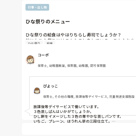
行事・出し物
ひな祭りのメニュー
ひな祭りの給食はやはりちらし寿司でしょうか？

他にもひな祭りにはこんなことをしている、こんなおや
ひな祭り
給食
コーポ
保育士, 幼稚園教諭, 保育園, 幼稚園, 認可保育園
ぴよっこ
保育士, その他の職種, 放課後等デイサービス, 児童発達支援施設
放課後等デイサービスで働いています。

３色蒸しぱんはいかがでしょうか。

ひし餅をイメージした３色の華やかな蒸しパンです。

いちご、プレーン、ほうれん草の三段仕立て。

卵と油は不使用です。

☆薄力粉
