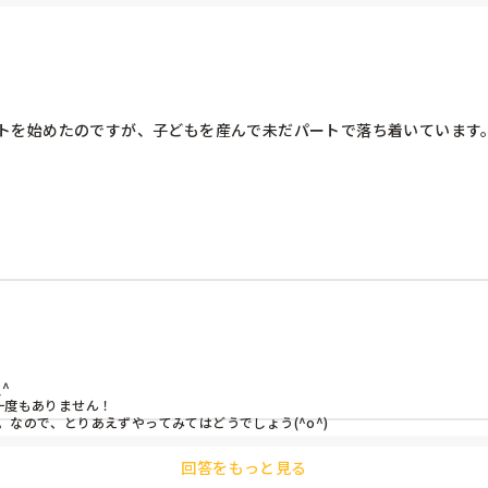
トを始めたのですが、子どもを産んで未だパートで落ち着いています。
この歳くらいからまた正社員になった方はおられますでしょうか？

っていけるかと不安に思いました。



度もありません！

なので、とりあえずやってみてはどうでしょう(^o^)
回答をもっと見る