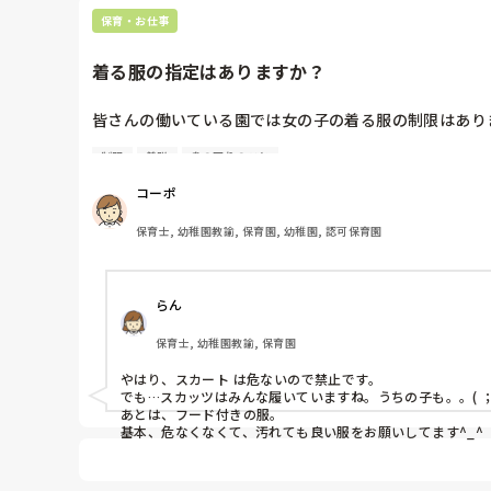
保育・お仕事
着る服の指定はありますか？
皆さんの働いている園では女の子の着る服の制限はありま
制服
着脱
身の回りのこと
・スカートNG

・フリルNGなど
コーポ
保育士, 幼稚園教諭, 保育園, 幼稚園, 認可保育園
らん
保育士, 幼稚園教諭, 保育園
やはり、スカート は危ないので禁止です。

でも…スカッツはみんな履いていますね。うちの子も。。( ；∀
あとは、フード付きの服。
