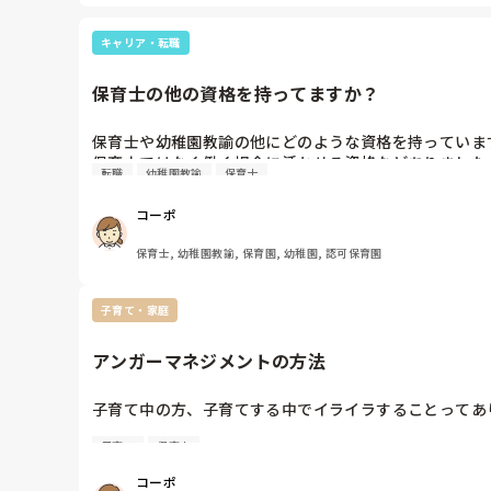
以前僕の知り合いが、2歳から5歳まで担任をしたと聞いて驚
キャリア・転職
いろいろ、あるようで、考え方もそれぞれなんでしょうね。
僕はここ最近、担任制度って重要ではないのでは？なんて考え
保育士の他の資格を持ってますか？
なんか結局、担任だと1年は一緒に過ごすじゃないですか。
だから、担当教科制じゃないけど、子どもたちがいろいろな
保育士や幼稚園教諭の他にどのような資格を持っています
3,4,5歳児クラス担当保育士が数人いて、今日は○チームは
転職
幼稚園教諭
保育士
狭めてもいいだろうし。

コーポ
4,5歳担当保育士を○名置きます。

みたいな。

保育士, 幼稚園教諭, 保育園, 幼稚園, 認可保育園
複数担とはまた違うかたち、かな。

なんか、担任って、なんだろうね？

そう思うようになりました。笑

子育て・家庭
子どもの安心感や安定にはつながるんだけどね、それは子ど
アンガーマネジメントの方法
ごめんなさい、話がズレました。

以上です。
子育て中の方、子育てする中でイライラすることってあり
子育て
保育士
そんな時どうやってイライラを抑えていますか？？私は抑え
なるべく怒らないようにしたいのですが。ご伝授くださ
コーポ