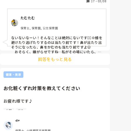
いけないのでしょうか？

17
・
03/08
また、ある時自分が補助で入ってるクラスが給食後着
たむたむ
替えとかを終えコットに横になって落ち着いたタイミ
ングで鼻をかんでいたのですが、それを見た先生が

保育士, 保育園, 公立保育園
「そんなことする暇あるならこっちいつもより人少な
いから手伝え」と怒られました。確かに先生が1人休
ないないなーい！そんなことは絶対にないです🙅‍♀️💢蜂を
みだったのですが補助の先生が入りいつも通りでし
避けたり逃げたりするのは当たり前です！鼻が出たり出
た。

そうになったら、鼻をかむのも当たり前ですよ😤

保育士は鼻をかんではいけないのでしょうか？
　おそらく、嫌がらせですね…私がその場にいたら、あ
なたを助けてあげられたのに。
回答をもっと見る
健康・美容
お化粧くずれ対策を教えてください
お疲れ様です♪

休憩
給食
朝、化粧しても昼には汗で全ての化粧が落ちて、ほぼ
スッピンになります😭

🐟
昼休憩で化粧直ししても、おやつの食べこぼしの掃除
などで汗をかき、再び化粧が汗で落ちて、夕方にはほ
保育士, 小規模認可保育園