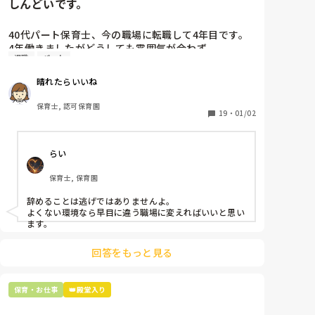
しんどいです。
40代パート保育士、今の職場に転職して4年目です。

4年働きましたがどうしても雰囲気が合わず

退職
パート
退職しようと思っています。

晴れたらいいね
周りの職員は、勤続10年以上から何十年という先生が
ほとんどです。

保育士, 認可保育園
保護者子どもの愚痴悪口が多く、

19
・
01/02
子どもの前でも

今で言う不適切保育も　

らい
仕方ないよね

もう何も言わずに

保育士, 保育園
子どもの言いなりになればいいんだね

などいう意見で…

辞めることは逃げではありませんよ。

よくない環境なら早目に違う職場に変えればいいと思い
上の先生に相談することは難しそうです。

ます。
主任は同じ考えですし、園長は不在のことが多いで
す。

回答をもっと見る
最後の職場にしようと思っていましたが

正直苦しい。

保育・お仕事
👑殿堂入り
辞めることは逃げ、と、過去辞めた人も何年も言われ