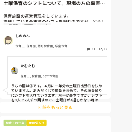
土曜保育のシフトについて。現場の方の率直な
意見を伺いたいです。
保育施設の運営管理をしています。

管理している全施設のシフトを組むのですが、どうし
土曜保育
管理職
シフト
ても土曜保育だけは入れる方が少なく、いつも苦労し
ています。

しののん
応募の段階では皆、月1〜2回の土曜出勤があることに
同意して入職しているはずですが、いざ勤務が始まる
保育士, 保育園, 認可保育園, 学童保育
と一日も土曜出勤が出来ない方ばかりです。

31
・
12/22
そこで、

たむたむ
①土曜日の希望休は2日まで、と制限をかける

②毎月、必ず土曜保育に入ることのできる日を1日だ
保育士, 保育園, 公立保育園
けピックアップしてもらう

③仮シフトが出た時、土曜出勤が難しければ自身で代
うちの園は③です。４月に一年分の土曜日出勤日を決め
わりの人を交渉して見つけてもらう

ていますよ。あみだくじで順番を決めて、その順番通り
にシフトを入れていきます。月一が基本ですが、シフト
上記のいずれかの対策を取り入れることを考えていま
を9人で2人ずつ回すので、土曜日が4週しかない月は無
しの時もありますよ。その土曜日が出られない人は、同
す。

回答をもっと見る
じシフト時間の人と自分で交代して貰い、主任に報告し
てます。
是非、現場の方の意見をお聞かせください。
保育・お仕事
👑殿堂入り