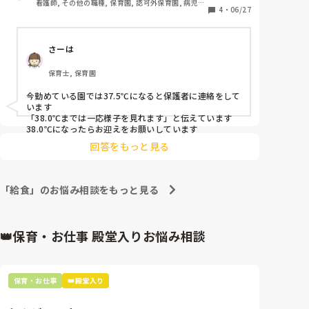
看護師, その他の職種, 保育園, 認可外保育園, 病児保
4
・
06/27
育, 病院内保育, その他の職場
さーは
保育士, 保育園
今勤めている園では37.5℃になると保護者に連絡をして
います

「38.0℃までは一応様子を見れます」と伝えています

38.0℃になったらお迎えをお願いしています
回答をもっと見る
「給食」のお悩み相談をもっと見る
👑保育・お仕事 殿堂入りお悩み相談
保育・お仕事
👑殿堂入り