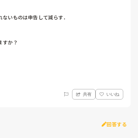
ないものは申告して減らす．

すか？

共有
いいね
回答する