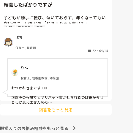
転職したばかりですが
子どもが勝手に転び、泣いておらず、赤くなってもい
ないのに、いちいち「ヒヤリハット書いて」

休憩
園長先生
退職
と書かされ

休憩時間に書くしかなく、辛いです

ぽち
（そう言う本人は書かない）

保育士, 保育園
しかも、上司に↑この内容でも

22
・
04/18
「どうしたらなくせるか」

ちゃんと考えて対策を練って書き込むようにと。

りん
呼ばれて一緒に対策を考えさせられること多数

保育士, 幼稚園教諭, 幼稚園
これだけで30〜40分拘束されて辛いです

おつかれさまです🙇🏻‍♀️

皆さんの園はどうですか?
正直その程度でヒヤリハット書かせられるのは嫌がらせ
としか思えません😭💦

他の先生方も同様のことをされているのでしょうか？

回答をもっと見る
あまりご無理されませんよう…😢
殿堂入りのお悩み相談をもっと見る