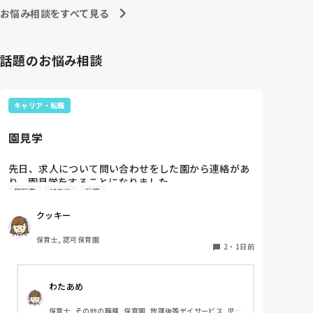
お悩み相談をすべて見る
話題のお悩み相談
キャリア・転職
園見学
先日、求人について問い合わせをした園から連絡があ
り、園見学をすることになりました。

履歴書
持ち物
転職
私としては求人に応募したという認識ですが、『園見
学をご案内させていただきたいです』とのことで持ち
クッキー
物について質問しましたが、見学なので特にありませ
んとのこと

保育士, 認可保育園
2
・
1日前
このような場合は本当に見学だけで終了なのでしょう
か？

わたあめ
それとも、やはり履歴書や職務経歴書を持参した方が
良いのでしょうか？
保育士, その他の職種, 保育園, 放課後等デイサービス, 児童