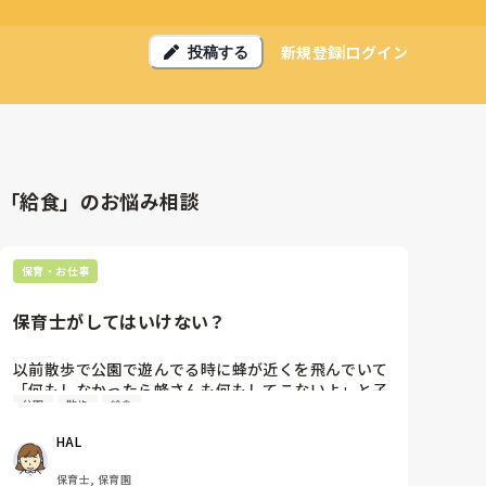
新規登録
ログイン
投稿する
「給食」のお悩み相談
保育・お仕事
保育士がしてはいけない？
以前散歩で公園で遊んでる時に蜂が近くを飛んでいて
「何もしなかったら蜂さんも何もしてこないよ」と子
公園
散歩
給食
どもたちに言っていました。その時ふとその蜂が私の
顔目掛けて飛んできて思わず避けました。するとそれ
HAL
を近くで見ていた先生に「避けてる場合じゃない」と
怒られたのですが保育士は虫を避けることすらしては
保育士, 保育園