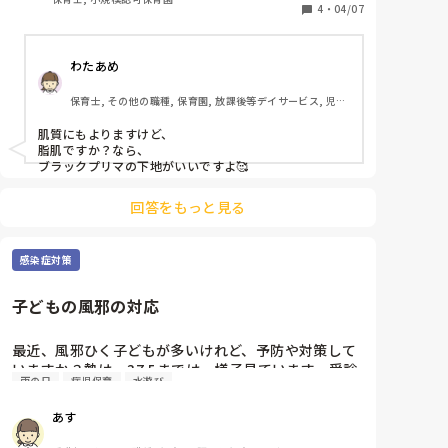
ぼスッピンです。

4
・
04/07
同僚は10歳年下の先生ばかりで、皆さん化粧しなくて
わたあめ
もお美しく。。。同年代の先生や年上の先生が居なく
て、

保育士, その他の職種, 保育園, 放課後等デイサービス, 児童
職場で聞く人が居らず、実はとても困ってます💦

発達支援施設
ホイトークの皆さまのお知恵をいただけますと本当に
肌質にもよりますけど、

本当に本当に嬉しいです( ´ ▽ ` )

脂肌ですか？なら、

よろしくお願いしまーす！
ブラックプリマの下地がいいですよ🥰

回答をもっと見る
感染症対策
子どもの風邪の対応
最近、風邪ひく子どもが多いけれど、予防や対策して
いますか？熱は、37.5までは、様子見ています。受診
雨の日
病児保育
水遊び
勧めていますか？
あす