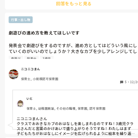
回答をもっと見る
行事・出し物
劇遊びの進め方を教えてほしいです
発表会で劇遊びをするのですが、進め方としてはどういう風にし
ていくのがいいのでしょうか？大きなカブを少しアレンジしてし
ようと思っています。

劇遊び
発表会
3歳児
ニコニコまん
保育士, 小規模認可保育園
5
・
12/2
いと
保育士, 幼稚園教諭, その他の職種, 保育園, 認可保育園
ニコニコまんさん

クラスでおおきなカブのおはなしを楽しまれるのですね！3歳児クラ
スさんだと言葉のかけあいで盛り上がりそうですね！わたしはまず
子どもたちがおはなしにイメージを広げられるように絵本を繰り返