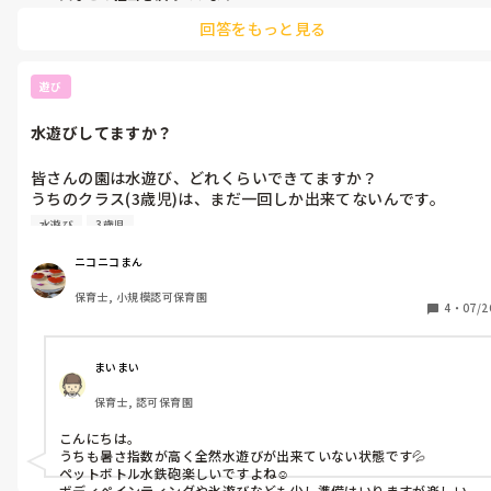
回答をもっと見る
練習は９月頃からです

曲が決まったら考え始めています
遊び
水遊びしてますか？
皆さんの園は水遊び、どれくらいできてますか？

うちのクラス(3歳児)は、まだ一回しか出来てないんです。

暑さ指数が高いからダメと言われ続け…

水遊び
3歳児
水遊びと言ってもビニールプールもないので、ペットボトルのふ
たに穴開けたやつを1人一本持って水鉄砲にして遊んでるだけで
ニコニコまん
すけど。
保育士, 小規模認可保育園
4
・
07/2
まいまい
保育士, 認可保育園
こんにちは。

うちも暑さ指数が高く全然水遊びが出来ていない状態です💦

ペットボトル水鉄砲楽しいですよね☺️

ボディペインティングや氷遊びなども少し準備はいりますが楽しい