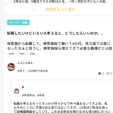
時間もあります。

5年ほど前、3歳児クラスの時18人を、一対一対応の子どもへの加配
の先生と2人で見ていました。グレーゾーンの子どもも多く、年末に
回答をもっと見る
は支援が必要とされた子どもは覚えているだけでも5人いて、物は投
皆さんの園はどんな感じですか？

げる、部屋は走る、友達を叩く・引っ掻く、癇癪を起こす…などカオ
またこんな状態の時ってどうしたら落ち着いてくれると思います
ス状態でした…

か？

やんちゃ組や他の子たちがつられるのもわかります💦

キャリア・転職
ニコニコまんさん、1人で保育する時間があるなんてつらすぎますね
🥲🥲

転職したいけどいろいろ考えると、どうしたらいいのか。。
集団で動く時には必ずついて来れない人が数人いるので、副担任の
先生についてもらっていました。(本来は一対一対応の子どもを支援
保育園から転職して、療育施設で働いて4か月。体力面では楽に
するはずの保育士でしたが、たくさんの子どもに個別対応していた
なったなぁと思うし、療育施設も増えてきて必要な職種だとは思
だいていました)

うのですが、やりがいをそこまで見つけられてないのかなぁ、や
座って話を聞くこともままなりませんでしたが、メリハリをつけて
療育
施設
転職
っぱり保育園がいいなぁと思いはじめているのですが。。

「今は聞く」「今は座る」を繰り返してようやく年度末には集団と
して動けるようになってきたなあという感じでした。もちろん、時
年齢も51になり、体力的にどうなんだろうと考えちゃう部分もあ
ニコニコまん
や子どもによってうまく行かない日も多かったですが…

ったり。

少し幼いかもしれませんが、最初は風船や手袋シアターなどを使っ
保育士, 小規模認可保育園
わたしぐらいの年で保育園に転職したという方はきっとたくさん
6
・
08/2
てこちらに引きつけられるような方法を入れながら、少しずつ落ち
いるんだろうなと思うのですが。。

着ける時間を増やしていったという感じです。

転職。。皆さんはどんなタイミングでどう動かれてるのでしょう
落ち着きがないクラスでしたので、外遊びや身体を思い切り動かせ
る活動も多めに取り入れていました。

か？
あ
また、信頼関係が深まってくると担任の私についてきてくれる子ど
幼稚園教諭, 幼稚園
もも増えたので、今はまだ7月ですが、ニコニコまんさんもこれから
信頼関係がさらに深まってくると、少しずつ変わってくる部分もあ
転職を考えるのってきっかけ作りからで中々進まないですよね。私
るのではないかと思います。

も今のところに不満がある訳ではないですが、10年ほど担任を持っ
て幼稚園教諭をしていて、このまま担任を続けるのも体力的にきつい