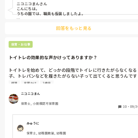
ニコニコまんさん

こんにちは。

うちの園では、職員も仮装しましたよ。

先生達の個性が凄く出ていました。

回答をもっと見る
ドンキで買ったものを身に付けたり、和服やお化けの方もいました
よ。

ドンキだと値段もお手頃で色々とありそうですよ。
保育・お仕事
トイトレの効果的な声かけってありますか？
トイトレを始めて、どっかの段階でトイレに行きたがらなくなる
子、トレパンなどを履きたがらない子って出てくると思うんです
けど、この言葉かけは効いたなぁというものはありますか？

排泄
言葉かけ
2歳児
あればぜひ教えていただきたいです。
ニコニコまん
保育士, 小規模認可保育園
10
・
09/3
みゅうに
保育士, 幼稚園教諭, 幼稚園