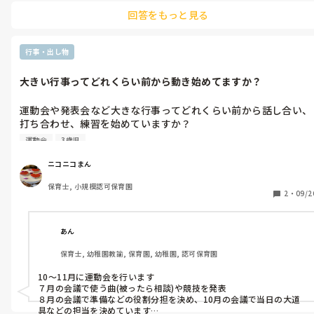
少なくても4〜5名はいます。

回答をもっと見る
行事・出し物
大きい行事ってどれくらい前から動き始めてますか？
運動会や発表会など大きな行事ってどれくらい前から話し合い、
打ち合わせ、練習を始めていますか？

うちの園は11月初めに運動会があるのですが、各学年何をするか
運動会
3歳児
は決まったようですが、使用する曲、どれくらいの距離を走るの
か、パラバルーンも曲も何も決まってない!

ニコニコまん
正職員にもなんの情報も降りてないので、不安しかありません。

保育士, 小規模認可保育園
何でもギリギリに聞くのでバッタバタでイヤになります💦
2
・
09/2
あん
保育士, 幼稚園教諭, 保育園, 幼稚園, 認可保育園
10〜11月に運動会を行います

７月の会議で使う曲(被ったら相談)や競技を発表

８月の会議で準備などの役割分担を決め、10月の会議で当日の大道
具などの担当を決めています
