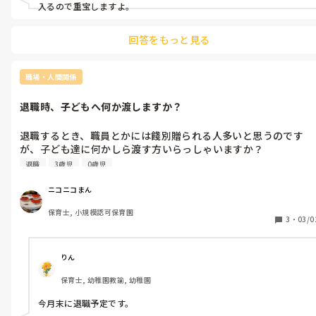
入るので重宝しますよ。
回答をもっと見る
職場・人間関係
退職時、子どもへ何か渡しますか？
退職するとき、職員とかには餞別贈られる人多いと思うのです
が、子ども達に何かしら渡す方いらっしゃいますか？

退職
3歳児
0歳児
ニコニコまん
保育士, 小規模認可保育園
3
・
03/0
りん
保育士, 幼稚園教諭, 幼稚園
今月末に退職予定です。
