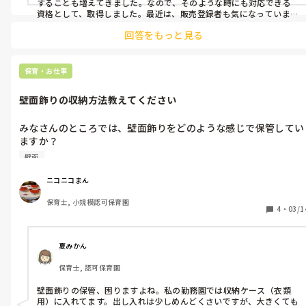
することも増えてきました。なので、そのような時にも対応できる
資格として、取得しました。最近は、販売登録者も気になっていま
す。仕事にする、しない、関係なく、保育士でも薬のことなどは仕事
回答をもっと見る
に関係してくるので、取ってみたいと思っています！
保育・お仕事
壁面飾りの収納方法教えてください
みなさんのところでは、壁面飾りをどのような感じで保管してい
ますか？

うちはA3のポケットファイルにいれていってるのですが、それ
壁面
りも大きいものもあるし、どんどん分厚くなるし、ラミネートし
てるので、出し入れしてると端っこがすぐ切れてくるし。

ニコニコまん
何かいい方法はないのかなぁと考えてるのですが、思い浮かば
保育士, 小規模認可保育園
ず。。

4
・
03/1
収納スペースもそんなにないというてんもあります。
夏みかん
保育士, 認可保育園
壁面飾りの保管、困りますよね。私の勤務園では収納ケース（衣類
用）に入れてます。出し入れは少しめんどくさいですが、大きくても