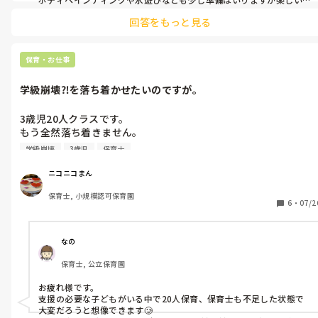
ですよ〜！
回答をもっと見る
保育・お仕事
学級崩壊⁈を落ち着かせたいのですが。
3歳児20人クラスです。

もう全然落ち着きません。

支援の必要な子もいるのですが(市の巡回で保育者をつけるよう
学級崩壊
3歳児
保育士
われた子が2人います)、ちゃんとした加配はついてないため、し
っかりフォローできずで、その子が走りだすと、やんちゃ組が一
ニコニコまん
緒になってワーっ。

保育士, 小規模認可保育園
構って欲しい子は友だちに声かけて、したらダメと言われてるこ
6
・
07/2
とを注意してもしてもし続ける(例:電気を消す、テーブルの下に
入るなど)

ピアノを使おうとすると、邪魔しにくる。

なの
もうどうしたもんだか…

保育士, 公立保育園
ワチャワチャ組に手を取られて、おとなしい子たちをしっかり見
てあげられることができてない。そんなことを主任に伝えても保
お疲れ様です。

育士の数も変わらず。

支援の必要な子どもがいる中で20人保育、保育士も不足した状態で
最低3人欲しいと伝えてるのですが、2人の時もあったり、1人の
大変だろうと想像できます🥲
