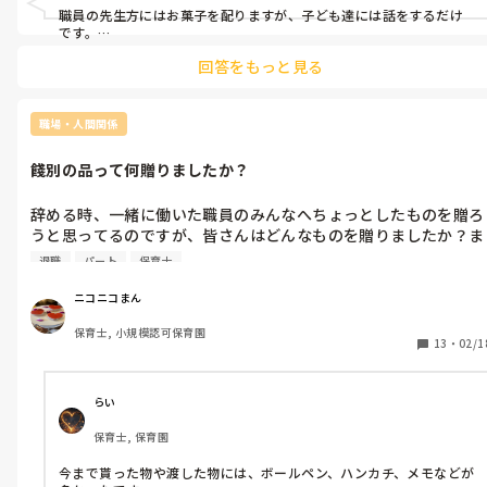
職員の先生方にはお菓子を配りますが、子ども達には話をするだけ
です。

園長から物は渡さなくていいと言われています😌💦

回答をもっと見る
実習の時は、最終日に子ども達へ折り紙で作ったものを渡しました
😊
職場・人間関係
餞別の品って何贈りましたか？
辞める時、一緒に働いた職員のみんなへちょっとしたものを贈ろ
うと思ってるのですが、皆さんはどんなものを贈りましたか？ま
たもらって嬉しかったものとかありますか？

退職
パート
保育士
保育士っぽいものがいいかなぁとか、普段使いできるものがいい
かなぁとか。贈ったことがある方はどんなものを贈ったのかな
ニコニコまん
と。教えていただけると嬉しいです😊
保育士, 小規模認可保育園
13
・
02/1
らい
保育士, 保育園
今まで貰った物や渡した物には、ボールペン、ハンカチ、メモなどが