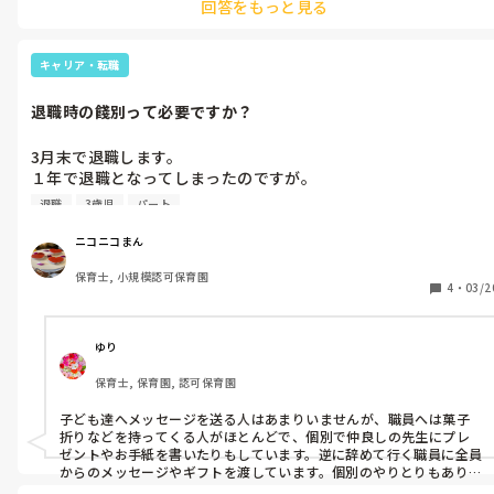
回答をもっと見る
プ受けても、全くお給料に反映されません。ほんとケチな会社です。
キャリア・転職
退職時の餞別って必要ですか？
3月末で退職します。

１年で退職となってしまったのですが。

そんな感じで辞められる方、

退職
3歳児
パート
子ども達にメッセージとかあげたりしますか？

職員には何か渡しますか？

ニコニコまん
クラス担任をしてたメンバーや助けてもらったなぁと思う人には
保育士, 小規模認可保育園
しようかなぁと思ったりもするのですが、、。

4
・
03/2
みなさんはどうしてるのかなぁと、ちょっと聞きたくなりまし
た。

全体的に菓子折りでも、、と思う反面、そんなに接点なかったし
ゆり
なぁとも思ったり。

保育士, 保育園, 認可保育園
ご意見お願いします😌
子ども達へメッセージを送る人はあまりいませんが、職員へは菓子
折りなどを持ってくる人がほとんどで、個別で仲良しの先生にプレ
ゼントやお手紙を書いたりもしています。逆に辞めて行く職員に全員
からのメッセージやギフトを渡しています。個別のやりとりもありま
す。