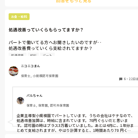
回答をもっと見る
した。

2歳から入園し、プランを練って徐々に他の職員にも慣れていけるよ
うにタイミングによって他の保育者が入って時間を少しずつ延ばし
て、、と、3歳児クラスの時は担当の先生じゃなくても落ち着いて過
お金・給料
ごせるようになっていました。

処遇改善っていくらもらってますか？
そのお子様がどういうタイプかにもよりますが、落ち着いていると
思っても急にパニックになったり何か起きる可能性がある場合は、
準備や片付けはお任せしてしっかりそのお子様を見守っていたほう
パートで働いてる方へお聞きしたいのですが‥

が良いと思います。

処遇改善費っていくら支給されてますか？

どうしても必要であればきっと声をかけていただけるのではと思い
わたしは今年4月オープンの小規模保育園で週4フルパートで働い
ます。もし心配でしたら、離れる前に、今落ち着いているのですが準
処遇改善
給料
パート
てるのですが。

備入りましょうか？等、一声かけると良いかもしれません。

ついていてくれていると思って安心していたのに離れて他のことを
ふと気になって給与明細で計算してみたら。3300円ぐらい？し
ニコニコまん
していることに気づくとびっくりしてしまうかもしれませんよ。😊

なくて。

ちょっとしたことでも声の掛け合いをすると関係性も変わってくる
保育士, 小規模認可保育園
処遇改善費として入ってるのかもよくわかりませんが‥

6
・
22日
のではと思います。

少なっ!と思ってしまって。。

お互い頑張りましょうね！
以前企業主導型保育園で働いてる時はがんばりも認めてもらえた
のか、9000円支給してもらっていて、社長もそれをちゃんとわ
パルちゃん
しに伝えてくれていたので、がんばろーと思えたのですが‥。

保育士, 保育園, 認可外保育園
いろいろ頼まれてがんばってるのにこれはどうなのぉー⁈と思っ
て、みなさんに聞いてみようと思いまして。
企業主導型小規模園でパートしています。うちの会社はケチなので、
処遇改善加算は、時給に含まれています。70円ぐらいだと思いま
す。認可園の時はプラス3万着いていました。あとは4月に、1年分ま
とめて支給されますが、やはり計算すると、1時間あたり70 円くら
いになります。園によってずいぶん違うようです。後、キャリアアッ