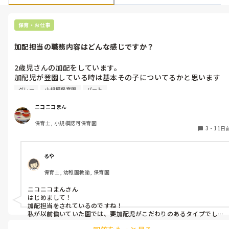
保育・お仕事
加配担当の職務内容はどんな感じですか？
2歳児さんの加配をしています。

加配児が登園している時は基本その子についてるかと思います
が、みなさんは着替え、排泄なども全て加配児のお世話をされて
グレー
小規模保育園
パート
ますか？

あと、活動の準備だったり、給食後の後片付けなどの雑務的なも
ニコニコまん
のはされたりしてますか？

保育士, 小規模認可保育園
人手が足りないなぁと思う時や加配児が落ち着いてる時など、片
3
・
11日
付けとかに入ったほうがいいかなぁと思ったりしてやり始めると
「◯◯さん(加配児)についててください」と言われちゃったりす
るので‥。その子にだけ一日ついてていいのかなぁ‥と。

るや
みなさんがどうされてるか知りたいです。
保育士, 幼稚園教諭, 保育園
ニコニコまんさん

はじめまして！

加配担当をされているのですね！

私が以前働いていた園では、要加配児がこだわりのあるタイプでし
たので、そのお子様については最初は全て同じ担当者がついていま