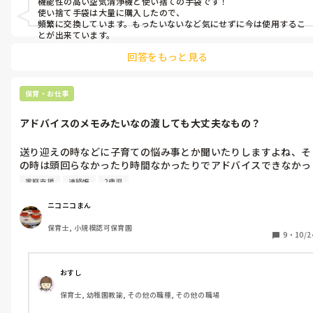
機能性の高い空気清浄機と使い捨ての手袋です！

使い捨て手袋は大量に購入したので、

頻繁に交換しています。もったいないなど気にせずに今は使用するこ
とが出来ています。
回答をもっと見る
保育・お仕事
アドバイスのメモみたいなの渡しても大丈夫なもの？
送り迎えの時などに子育ての悩み事とか聞いたりしますよね、そ
の時は頭回らなかったり時間なかったりでアドバイスできなかっ
たこととか、ちょっとメモとかに書いて連絡帳に添えてみたりと
家庭支援
連絡帳
2歳児
かってありなんでしょうか？

お迎えの時に話そうと思っても、タイミング的に対応できなかっ
ニコニコまん
たり、その日休みだったりするかもしれないので。

保育士, 小規模認可保育園
連絡帳に書くと、長くなってその日の子どもの様子を伝えられな
9
・
10/2
かったりするしなぁと思って。
おすし
保育士, 幼稚園教諭, その他の職種, その他の職場