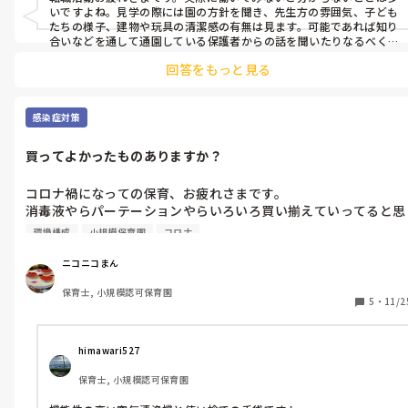
いですよね。見学の際には園の方針を聞き、先生方の雰囲気、子ども
たちの様子、建物や玩具の清潔感の有無は見ます。可能であれば知り
合いなどを通して通園している保護者からの話を聞いたりなるべく
リサーチすると思います。良い園が見つかるといいですね！
回答をもっと見る
感染症対策
買ってよかったものありますか？
コロナ禍になっての保育、お疲れさまです。

消毒液やらパーテーションやらいろいろ買い揃えていってると思
いますが、これは買ってよかったと思うものとかありますか？あ
環境構成
小規模保育園
コロナ
れば教えていただきたいです。
ニコニコまん
保育士, 小規模認可保育園
5
・
11/2
himawari527
保育士, 小規模認可保育園