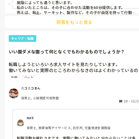
施設によっても違うと思います。

私のいたところは、その子に合わせた活動を60分提供します。

例えば、粘土、サーキット、製作など、その子が自信を持って行動で
きるような声掛け、提示の仕方をしていきます。個別や小集団でわか
回答をもっと見る
りやすく伝え、自信を持って行動したり、達成感を味わえるような
手助けをしていました。

発達に心配のあるお子さんが来るので、時には体力勝負だったり、
手が出る子やじっとしていられない子など対応が難しい子が多いで
キャリア・転職
すが、子供や保護者と信頼関係を築いていくことで一緒に成長を喜
びあえたり、私は好きな仕事でした。
いい園ダメな園って何となくでもわかるものでしょうか？
転職しようといろいろ求人サイトを見たりしています。

働いてみないと実際のところわからなきのはよくわかっているの
ですが、

転職
パート
見学や面接で″ここが何となく自分に合わない、ここはよくなさ
そう″って感じられるものってあったりしますか？

ニコニコまん
また、ここは見たほうがいい、聞いた方がいい、などもあれば教
保育士, 小規模認可保育園
えていただきたいです。
10
・
12/1
mell
保育士, 放課後等デイサービス, 託児所, 児童発達支援施設
転職活動お疲れさまです。実際に働いてみないと分からないことは多