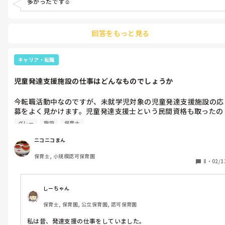
多かったです☺️
回答をもっと見る
キャリア・転職
児童発達支援施設の仕事はどんなものでしょうか
今転職活動中なのですが、未就学児対象の児童発達支援施設の応
募をよく見かけます。児童発達支援士という民間資格も取ったの
で、興味はあるのですが、業務内容としてはどんな感じなのかな
グレー
施設
保育士
ぁと。フラッシュカードなど今の園でも時々しますが、めくる速
さとかこんなもんじゃないんだろうなぁと思いながらやってたり
ニコニコまん
します。

保育士, 小規模認可保育園
ここで働くための心づもりなどでも構いません、教えていただけ
8
・
02/1
ると嬉しいです。ただいま５０歳、保育士歴4年です。
しーちゃん
保育士, 保育園, 公立保育園, 認可保育園
私は昔、発達支援の仕事をしていました。
