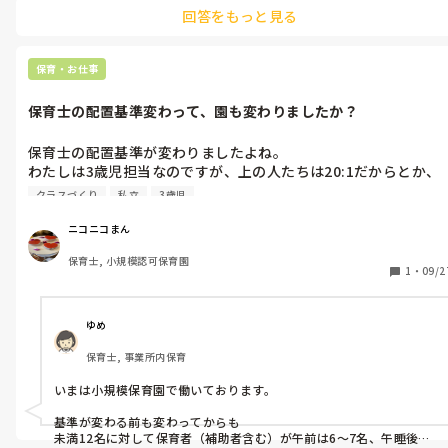
しクラスで楽しむようにしています。そのなかで自然と子どもたちが
回答をもっと見る
おはなしにイメージを広げてあそびに繋げていくことができるよう
に積み木だったり例えばごっこあそびにカブらしい白いお手玉など
を置いてみたり、歌を取り入れてみたりと子どもたちが気づいて遊
びに繋げていけるよう仕掛けて工夫しています。突然劇あそびを始め
保育・お仕事
るのではなくおはなしの世界を楽しむなかで少しずつかけあいなど
取り入れて劇あそびに繋げています。
保育士の配置基準変わって、園も変わりましたか？
保育士の配置基準が変わりましたよね。

わたしは3歳児担当なのですが、上の人たちは20:1だからとか、
市から何も指摘されないからと、全然職員を増やしてくれませ
クラスづくり
私立
3歳児
ん。確かに猶予期間だと何かで読んだことはあるので、仕方ない
部分もあるかもしれませんが、うちのクラスは20人いて支援でつ
ニコニコまん
いてあげてくださいと言われた子が2人います。15人の基準で考
保育士, 小規模認可保育園
えたら常に3人はいないといけないと思うのですが、1人の時間帯
1
・
09/2
もあったりで、トイトレなど全然すすめてあげられません。おと
なしい子は置いてけぼりになりがちです。NCTなんてとんでもな
い。

ゆめ
みなさんの園では配置基準変わりましたか？
保育士, 事業所内保育
いまは小規模保育園で働いております。

基準が変わる前も変わってからも

未満12名に対して保育者（補助者含む）が午前は6〜7名、午睡後は