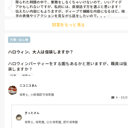
限られた時間の中で、業務をしなくちゃいけないので、いいアイデ
アかもしれないですが、私的には、直接話す方を選ぶと思います！
伝えたい内容にもよりますが、ディープで繊細な内容になるほど、相
手の表情やリアクションを見ながら話をしたいので。。。

あと、紙で書くと一方になりすぎて温度差が変にできてしまうのも
回答をもっと見る
怖いと思ってしまいます…。

一方で、保護者にちょっとしたメモなどで今日の様子や嬉しい成長
の様子を伝える事も出来るだけやるようにしています。勤めている園
では、毎日1日の様子などを連絡帳などで伝えることは行なっていな
行事・出し物
いので！
ハロウィン、大人は仮装しますか？
ハロウィンパーティーをする園もあるかと思いますが、職員は仮
装しますか？

されてるところはどんな仮装してますか？

行事
保育士
わたしはどうせするなら自分も楽しみたい派なので仮装するので
すが、なかなか安くて動きやすくておもしろいのってなかなか見
ニコニコまん
つけられなくて。

保育士, 小規模認可保育園
教えてもらえると嬉しいです(^^)
4
・
10/0
きっとさん
保育士, 保育園, 公立保育園, 認可保育園