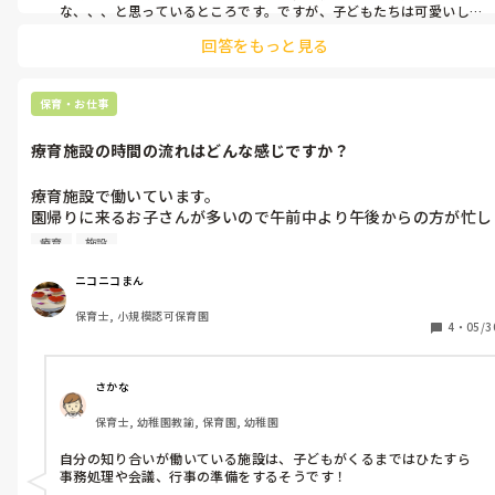
どうしたら落ち着いてくれるか…は私もはっきりわかりませんが、こ
な、、、と思っているところです。ですが、子どもたちは可愛いし成
んな感じで保育していました。長い目で見ると、3月には1人1人の成
長していく姿を見るとあと一年やって考えようとずるずる続けてい
長もあり、大分落ち着いたと感じています😌

回答をもっと見る
ます。療育施設も視野に入れて転職考えていますが、やはり大変そう
参考にならなかったらすみません💦

ですね。

長文で失礼しました！
何か答えになるようなお返事ではなくて申し訳ないですが、転職応
援しています！！
保育・お仕事
療育施設の時間の流れはどんな感じですか？
療育施設で働いています。

園帰りに来るお子さんが多いので午前中より午後からの方が忙し
くなるのはわかるんですが、夕方はほんとにバタバターって嵐の
療育
施設
ような時間になります笑

みなさんの働かれてるところもそんな感じですか？療育だからど
ニコニコまん
の時間もお子さんとしっかり向き合えるようになってるものと思
保育士, 小規模認可保育園
ってたのですが。
4
・
05/3
さかな
保育士, 幼稚園教諭, 保育園, 幼稚園
自分の知り合いが働いている施設は、子どもがくるまではひたすら
事務処理や会議、行事の準備をするそうです！