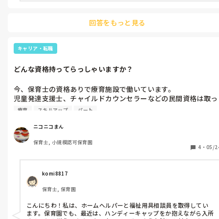
回答をもっと見る
キャリア・転職
どんな資格持ってらっしゃいますか？
今、保育士の資格ありで療育施設で働いています。

児童発達支援士、チャイルドカウンセラーなどの民間資格は取っ
たのですが、スキルアップのために何か資格取りたいなと考えて
療育
スキルアップ
パート
いるのですが(資格手当でればより嬉しいですが)、皆さんはどん
な資格持ってらっしゃいますか？　保育や療育の職種に関わら
ニコニコまん
ず、実務に役立つものがいいなと思っていろいろ探してるのです
保育士, 小規模認可保育園
が。
4
・
05/2
komi8817
保育士, 保育園
こんにちわ！私は、ホームヘルパーと福祉用具相談員を取得してい
ます。保育園でも、最近は、ハンディーキャップをか抱えながら入所