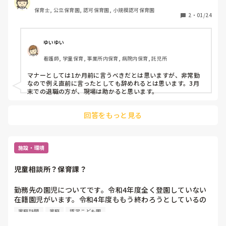
ら仕事があるとすると4月の2週間位前に連絡がくるそうで
を実践したりやろうとしていますが、みなさんならどのよう
保育士, 公立保育園, 認可保育園, 小規模認可保育園
す。

2
・
01/24
に対応していきますか？
今の職場は非常勤ですが、契約書を見ると退職届けは1か月
前となっているので、もし、4月からの仕事がある事を聞い
ゆいゆい
ても、今の職場に退職を伝えるのは急になってしまうし、5
看護師, 学童保育, 事業所内保育, 病院内保育, 託児所
月勤務は可能になります。

マナーとしては1か月前に言うべきだとは思いますが、非常勤
家庭保育室で働いている方で年度途中で辞めた方はどのよう
なので例え直前に言ったとしても辞めれるとは思います。3月
な理由で辞めましたか?

末での退職の方が、現場は助かると思います。
4月いっぱいの退職だと理由はどのように伝えたらいいかを
回答をもっと見る
考えると3月の方がいいのかなと思ったりします。やはり家
庭保育室でも保育士は区切りは3月でしょうか?

施設・環境
児童相談所？保育課？
勤務先の園児についてです。令和4年度全く登園していない
在籍園児がいます。令和4年度ももう終わろうとしているの
でそろそろ一年になりそうです。病気とかで来たいのに来れ
家庭訪問
家庭
認定こども園
ないなどの事情は、ありません。私は、フリーの保育士なの