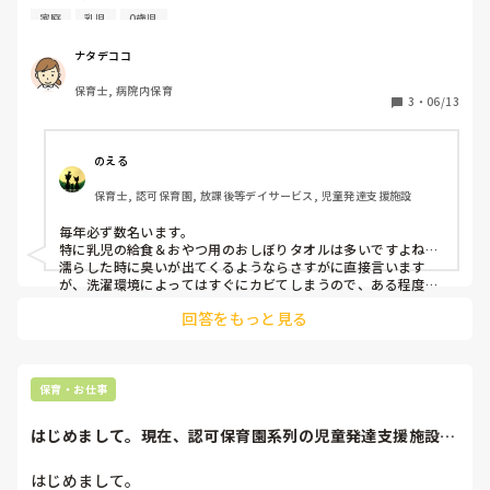
年少さんに上がる頃には発語も増えて元気いっぱいの姿を見せ
家庭
乳児
0歳児
てくれましたよ！
おたよりなどには、タオルなど定期的に交換して清潔なもの
を持たせてください。と記載したのですが、気づいてほしい
ナタデココ
当の本人には全く響かず…。

保育士, 病院内保育
3
・
06/13
定期的に変えていつもきれいな子。

雑巾みたいなタオルの子。

のえる
保育士, 認可保育園, 放課後等デイサービス, 児童発達支援施設
毎年必ず数名います。

特に乳児の給食＆おやつ用のおしぼりタオルは多いですよね…

濡らした時に臭いが出てくるようならさすがに直接言います
が、洗濯環境によってはすぐにカビてしまうので、ある程度は
やむを得ないのかなぁ…とも思っています。

回答をもっと見る
ご家庭の事情もあるでしょうし…

本音は、消耗品と考えてすぐに交換して欲しいですけどね💦
保育・お仕事
はじめまして。現在、認可保育園系列の児童発達支援施設で
働いています。ヘ...
はじめまして。
