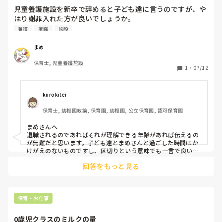
児童養護施設を新卒で辞めると子ども達に言うのですが、や
はり謝罪入れた方が良いでしょうか。

理由は家庭の都合によりといいます。
養護
家庭
施設
まめ
保育士, 児童養護施設
1
・
07/12
kurokitei
保育士, 幼稚園教諭, 保育園, 幼稚園, 公立保育園, 認可保育園
まめさんへ

退職されるのであればそれが理解できる年齢があれば伝えるの
が無難だと思います。子ども達とまめさんと過ごした時間はか
けがえのないものですし、区切りという意味でも一言で良いの
で挨拶はされた方がいいと思います。
回答をもっと見る
保育・お仕事
0歳児クラスのミルクの量