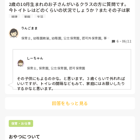
2歳の10月生まれのお子さんがいるクラスの方に質問です。
今トイトレはどのくらいの状況でしょうか？またその子は家
庭でもパンツにしてもらう協力はお願いしていますか？？
排泄
家庭
生活
りんごまま
保育士, 幼稚園教諭, 幼稚園, 公立保育園, 認可外保育園, 事業
6
・
06/22
所内保育, 託児所
しーちゃん
保育士, 保育園, 公立保育園, 認可保育園
その子供にもよるのかな。と思います。３歳くらいで外れれば
いいですが、トイレの間隔などもみて、家庭にはお願いしたり
するかなと思います。
回答をもっと見る
保育・お仕事
おやつについて