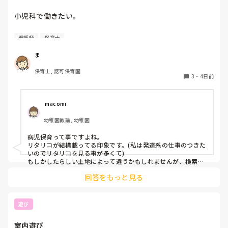
小児科で働きたい。

看護師
保育士
保育士2年目です。

今は保育園勤務ですが、

ま
本当は小児科で保育士として

保育士, 認可保育園
働きたいです。

3
・
4日前
しかし、地方なのかそのような求人が

ほぼなく、ホームページなどもチェック

 macomi
していますが見つかりません😭

幼稚園教諭, 幼稚園
もともと、看護師を目指していたのもあって、、

病児保育って事ですよね。

もちろん医療的なことができないのは

リタリコが結構載ってる印象です。(私は発達系の仕事のつきた
わかっていますが💦

いのでリタリコを見る事が多くて)

もしかしたらしい土地によって違うかもしれませんが、検索し
てみてください！
何かよい求人サイトなどがあれば

回答をもっと見る
教えてください。
遊び
室内遊び