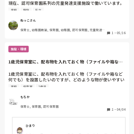
現在、認可保育園系列の児童発達支援施設で働いています。

ヘルプで、保育園の勤務に行くことがあるのですが、その時
家庭
施設
私立
の担任の先生方の子どもたちへの言葉掛けに対して、モヤモ
ヤしてしまう事が多々あり、質問させて頂きました。

ねっこさん
注意する時に、基本的に上から子どもたちに言葉を投げるよ
保育士, 幼稚園教諭, 保育園, 幼稚園, 認可保育園, 児童発達支
うな感じです。そこの先生方には当たり前の日常なのかもし
1
・
05/16
援施設, 小規模認可保育園
れませんが、大声で子どもたちに指示をしたり、注意したり
します。バカ！とかそういう言葉の暴力はありません。

ただ、お茶をこぼしたり、失敗した時に「なにしてるの！

施設・環境
自分で拭きなさい！」と言うような感じです。気にしすぎな
のでしょうか？

1歳児保育室に、配布物を入れておく物（ファイルや箱など
自分が働いている児童発達支援施設の方は、そういうことは
何でも）を設置し...
今のところありません。

1歳児保育室に、配布物を入れておく物（ファイルや箱など
何でも）を設置したいのですが、どのような物が使いやすい
たくさん保育園や幼稚園がある中で、入職前に保育内容や保
と思いますか？

家庭
保育室
1歳児
育方針を見て、自分の働きたい園で働ける方って少ないので
子どもによって配布するプリントが違う時（家庭数で配布す
しょうか？皆さん、少なからず、そういう葛藤はあるのでし
るプリントなど）があるので、インデックスファイルなどで
もちか
ょうか？

子どもごとに分けるとか…

以前の園は、保育内容や保育方針は好きだったのですが、転
保育士, 保育園, 認可保育園
皆さんなら、どのような物を作りますか？
2
・
04/04
勤や家庭の事情で退職しています。

ひまり