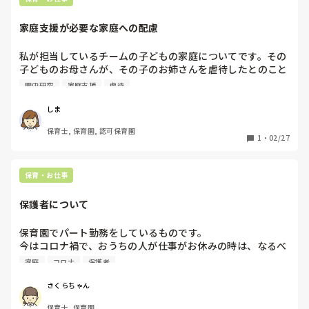
家庭支援が必要な家庭への配慮
私が担当しているチームの子どもの家庭についてです。その
子どものお母さんが、その子のお姉さんを虐待したとのこと
で一度一時保護されていて、今は家族みんなで一緒に暮らし
園内研究
家庭支援
虐待
ているという状況です。しかし、お母さんには精神疾患があ
り、休みの日はお昼に寝ていたりする状況です。みなさん
しま
は、このように、家庭支援が必要なお子さんを預かった経験
保育士, 保育園, 認可保育園
はありますか

1
・
02/27
？どのような事例で、どのような配慮をしていましたか？
保育・お仕事
保護者について
保育園でパート勤務をしているものです。

今はコロナ禍で、おうちの人が仕事がお休みの時は、なるべ
く家庭での保育を強制ではありませんが推進しています。し
家庭
コロナ
保護者
かし、全園児の中で1人くらいしかそういった休みを取って
くれる家庭はなく、明らかに休みでも必ず預けにきて、お迎
さくらちゃん
えも早いかと思えば16:30、17:00など当たり前。何か用事
保育士, 保育園