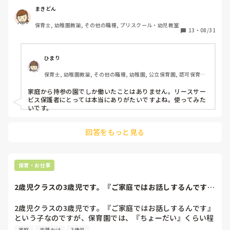
士にとってのメリットは何かありますか？

まきどん
保育士, 幼稚園教諭, その他の職種, プリスクール・幼児教室
13
・
08/31
ひまり
保育士, 幼稚園教諭, その他の職種, 幼稚園, 公立保育園, 認可保育園, 
学童保育, 託児所, 児童施設
家庭から持参の園でしか働いたことはありません。リースサー
ビス保護者にとっては本当にありがたいですよね。使ってみた
いです。
回答をもっと見る
保育・お仕事
2歳児クラスの3歳児です。『ご家庭ではお話しするんです』
という子なので...
2歳児クラスの3歳児です。『ご家庭ではお話しするんです』
という子なのですが、保育園では、『ちょーだい』くらい程
度をボソボソっと話しますが聞き取れず。ニコニコ表情で歩
家庭
言葉かけ
3歳児