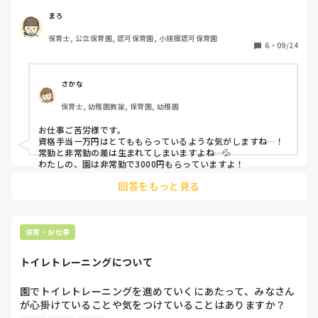
以前に常勤の先生に資格手当いくらもらっているか訊ねた
まろ
所、給与明細を見せてくれて資格手当は1万円でした。

保育士, 公立保育園, 認可保育園, 小規模認可保育園
さしつかえなければ非常勤の方で、時給、資格手当や他の手
6
・
09/24
当もあれば毎月いくら貰えていますか?

子どもが3人いて、上が来年高校生になりお金がかかりそう
さかな
なので、収入を上げたいと考えています。

保育士, 幼稚園教諭, 保育園, 幼稚園
お仕事ご苦労様です。

資格手当一万円はとてももらっているような気がしますね…！
常勤と非常勤の差は生まれてしまいますよね…💦

わたしの、園は非常勤で3000円もらっていますよ！
回答をもっと見る
保育・お仕事
トイレトレーニングについて
園でトイレトレーニングを進めていくにあたって、みなさん
が心掛けていることや気をつけていることはありますか？
