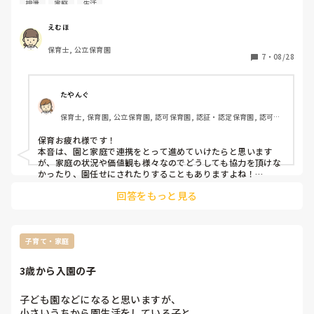
排泄
家庭
生活
『親がやる気になるまで何もしなくていい』という考えの先
輩保育士もいて、もちろん園だけで進めても意味はないし、
えむほ
家庭とのペースや本人の意欲も大切だと思います。

保育士, 公立保育園
7
・
08/28
しかし保育士としての働きかけも大切なのではないでしょう
か。皆さんのお話をお聞かせください*
たやんぐ
保育士, 保育園, 公立保育園, 認可保育園, 認証・認定保育園, 認可外
保育園, 託児所, 児童養護施設, 小規模認可保育園, 管理職
保育お疲れ様です！

本音は、園と家庭で連携をとって進めていけたらと思います
が、家庭の状況や価値観も様々なのでどうしても協力を頂けな
かったり、園任せにされたりすることもありますよね！

ある程度の年齢になれば、園で始めると思いますので、進み具
回答をもっと見る
合や準備物などはお願いしつつ、家庭に合わせて紙オムツ・布
おむつ・パンツの割合を調整するようにしています。
子育て・家庭
3歳から入園の子
子ども園などになると思いますが、

小さいうちから園生活をしている子と、
