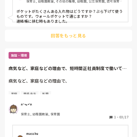
保育士, 幼稚園教諭, その他の職種, 幼稚園, 公立保育園, 認可保育園, 
学童保育, 託児所, 児童施設
ポケットがたくさんある入れ物はどうですか？ぶら下げて使う
ものです。ウォールポケットで通じますか？

連絡帳に挟む時もありました。
回答をもっと見る
施設・環境
病気など、家庭などの理由で、短時間正社員制度で働いてる
方いますか？また...
病気など、家庭などの理由で、

短時間正社員制度で働いてる方いますか？

家庭
園長先生
転職
また、短時間正社員だと何時間働くのでしょうか？

ฅᐡ•ﻌ•ᐡฅ
園長などには理由をどんなふうにお話しましたか？
保育士, 幼稚園教諭, 保育園
1
・
03/27
masshu