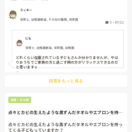
み寄ってきてくれ膝に座ってきたり、大笑いしてお友達とは
しゃぐこともあるのですが、それ以外表情が乏しいです。こ
ラッキー
ちらの指示への理解はあるように思うのですが…指示がなけ
保育士, 幼稚園教諭, その他の職種, 保育園
れば、仁王立ち。簡易的（エプロンを棚に置いてこようねな
5
・
07/21
ど）な指示を全体にする中で…皆んなの行動を見ても同じ行
動が取れず困っている様子。その都度声かけしています。極
度の緊張状態になるのか…聞こえないのか…上の空なのか…
にも
悩んでるのか…見当が付かずにいます。自分の気持ちを表し
保育士, 幼稚園教諭, 保育園, 幼稚園
て良いのか迷ってるのか、そういったお子さんへの対応はど
うされていますか？
どれくらい在園されている子どもさんか分かりませんが、やは
りおうちでご家族の方と過ごす時の方がリラックスできるのだ
と思います☺️

私の持っていたクラスでも0歳クラスから来ていたけれど、2歳
回答をもっと見る
クラスになっても園ではあまり話さず上の空という感じの子が
いました。

私は持ち上がりでしたので、深く関わっているうちにだんだん
笑顔が増えてとても嬉しかったです。

他の先生のことは呼ばないけれど私のことは⚪︎⚪︎先生〜と小声
保育・お仕事
だけど呼んでくれました☺️

点々とカビの生えたような黒ずんだタオルやエプロンを持っ
私が気をつけたことは毎日笑顔でお出迎えして⚪︎⚪︎ちゃんおは
てくる子どもって...
よ〜♡♡という感じでとにかく明るく接して安心してもらえる
ようにしました！

点々とカビの生えたような黒ずんだタオルやエプロンを持っ
てくる子どもっていますか？
