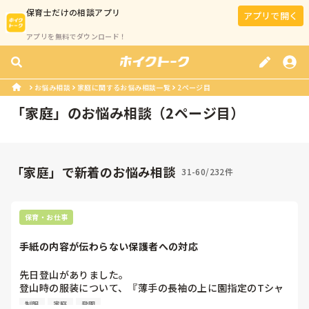
保育士
だけの相談アプリ
アプリで開く
アプリを無料でダウンロード！
お悩み相談
家庭に関するお悩み相談一覧
2ページ目
「
家庭
」のお悩み相談（
2
ページ目）
「家庭」で新着のお悩み相談
31-60/232件
保育・お仕事
手紙の内容が伝わらない保護者への対応
先日登山がありました。

登山時の服装について、『薄手の長袖の上に園指定のTシャ
ツを重ね着してください。（ヒートテック等は暑くなりすぎ
制服
家庭
登園