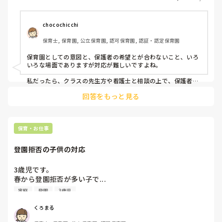
は厳しいですし、離乳食の進みもあまり良くないので慣らし
保育をゆっくり進めながら食事の量を増やしてミルクを減ら
していきたいなと個人的に思うのですが、保護者には『とに
chocochicchi
かくミルクをあげてください！』と言われます。

保育士, 保育園, 公立保育園, 認可保育園, 認証・認定保育園
また、食事が食べれないとなると、お預かりが午前だけにな
ったりする場合があると言うと、なんで預かれないんです
保育園としての意図と、保護者の希望とが合わないこと、いろ
か？ミルクあげればいいじゃないですか！と。。。

いろな場面でありますが対応が難しいですよね。

早生まれで仕方がないのも承知ですが、離乳食を進めるなど
私だったら、クラスの先生方や看護士と相談の上で、保護者と
一対一でゆっくり話す機会をつくり、保護者の話に耳を傾け
保育園に入る心構えをしてきてほしかったです。。。

回答をもっと見る
て、なぜ離乳食を進めないのか（忙しいからなのか、進め方が
分からないからなのか、等）を探っていきます。その理由と照
みなさんならどんな対応されますか？

らし合わせながら、お子様はもう食事から栄養を摂れる時期で
あることや、食事による口まわりや手指の発達についてお伝え
し、ご家庭と保育園とで協力して離乳食を進めていきたいこと
保育・お仕事
をお話すると思います。
登園拒否の子供の対応
3歳児です。

春から登園拒否が多い子で...

それが最近になって酷くなってきてしまい、保護者も担任も
家庭
登園
3歳児
頭を抱えております。

その子の特徴としては

くろまる
・下に弟が2人(1歳児(家庭の事情で12月まで園に入所してい