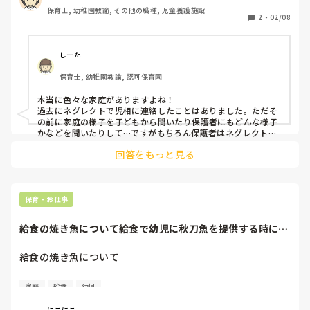
保育士, 幼稚園教諭, その他の職種, 児童養護施設
2
・
02/08
しーた
保育士, 幼稚園教諭, 認可保育園
本当に色々な家庭がありますよね！

過去にネグレクトで児相に連絡したことはありました。ただそ
の前に家庭の様子を子どもから聞いたり保護者にもどんな様子
かなどを聞いたりして…ですがもちろん保護者はネグレクトだ
とは言いませんでしたので児相に相談をし、対応していただき
回答をもっと見る
ました。

虐待も微妙なケースだと行動に移しにくいですよね…。お子さ
んや保護者の方はどんな感じなのですか？
保育・お仕事
給食の焼き魚について給食で幼児に秋刀魚を提供する時に、
何歳くらいから自...
給食の焼き魚について

給食で幼児に秋刀魚を提供する時に、何歳くらいから自分で
家庭
給食
幼児
取る事を指導されますか？

(個人差は配慮)

にこにこ