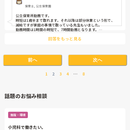
保育士, 公立保育園
公立保育所勤務です。

時短は1歳半まで取れます。それ以降は部分休業という形で、
減給ですが家庭の事情で取っている先生もいました。

勤務時間は1時間の時短で、7時間勤務となります。

園長には家族の協力が不可能なことや、自宅が遠方で早めに上
回答をもっと見る
がらないと子どものお迎えに間に合わないなど、それぞれの事
情をお話しされていたみたいですよ。

全体の体制に響くことですので、園長にも早めに相談しておく
と準備が出来るのでスムーズに進むかと思います。
前へ
次へ
1
2
3
4
…
8
話題のお悩み相談
施設・環境
小児科で働きたい。