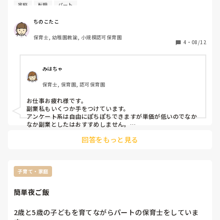
保育園でフルで働いてしまうと責任ある仕事もどんどん任さ
家庭
転職
パート
れそうな保育園なので、今の働き方がベストかなと思ってお
ります。

ちのこたこ
空いた時間に在宅でできる何か副業をしたいなと漠然と考え
保育士, 幼稚園教諭, 小規模認可保育園
ています。

4
・
08/12
なにか良さそうな仕事や、実際やってるよ〜というお仕事が
ありましたら教えていただけると嬉しいです。
みはちゃ
保育士, 保育園, 認可保育園
お仕事お疲れ様です。

副業私もいくつか手をつけています。

アンケート系は自由にぽちぽちできますが単価が低いのでなか
なか副業としたはおすすめしません。

私はハンドメイドが得意なので、お小遣い程度ですがちょくち
回答をもっと見る
ょくメルカリで出品しています。
子育て・家庭
簡単夜ご飯
2歳と5歳の子どもを育てながらパートの保育士をしていま