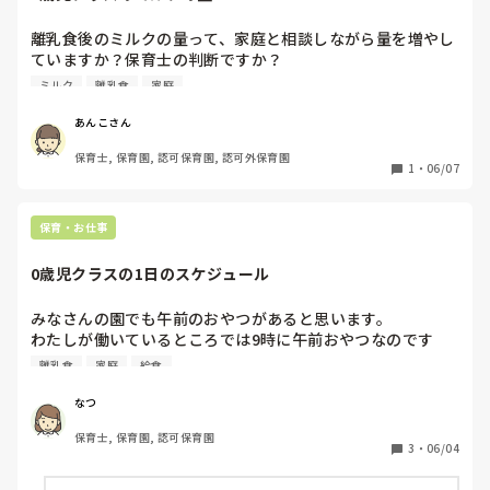
離乳食後のミルクの量って、家庭と相談しながら量を増やし
ていますか？保育士の判断ですか？

子どもが成長していくに連れて、ミルク量も増えたり減った
ミルク
離乳食
家庭
りしまさが、どのように皆さん調整されていますか？
あんこさん
保育士, 保育園, 認可保育園, 認可外保育園
1
・
06/07
保育・お仕事
0歳児クラスの1日のスケジュール
みなさんの園でも午前のおやつがあると思います。

わたしが働いているところでは9時に午前おやつなのです
が、子どもによっては家で8時に朝食を食べ、お腹が空いて
離乳食
家庭
給食
いなかったりします。まだ自分で食べることができない0歳
児なので取り敢えず席に座らせておやつを見せて口に運んで
なつ
みます。食べなければ終わりにします。

保育士, 保育園, 認可保育園
個人的に8時に離乳食食べてきたら9時におやつあげなくても
3
・
06/04
いいのでは、、と思ってしまいます。昼食も12時までに食べ
ることが決まっていて4時間空けずに与えることもありま