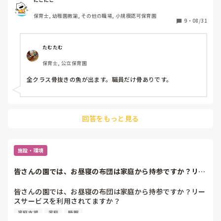
保育士, 幼稚園教諭, その他の職場, 小規模認可保育園
関西に居るのもあるのか、ご家庭でもそんなに食卓に上がる
9
・
08/31
事は無いのかも…とか、秋刀魚も高級魚になりつつあり…と
か、なかなか難しいですね！

たむたむ
保育士, 公立保育園
全クラス骨抜きの魚が出ます。職員だけ骨ありです。
回答をもっと見る
施設・環境
皆さんの園では、お昼寝の布団は家庭から持参ですか？リー
スサービスを利用...
皆さんの園では、お昼寝の布団は家庭から持参ですか？リー
スサービスを利用されてますか？

リースサービスを使われている場合、保護者にとっては荷物
家庭支援
家庭
睡眠
の量や洗濯の手間が少なくなるメリットがありますが、保育