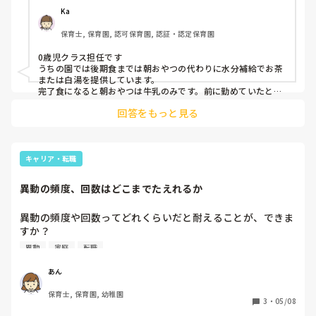
す。

Ka
保育士, 保育園, 認可保育園, 認証・認定保育園
みなさんの園では食事(離乳食)の時間を調整していますか？
家庭と相談したりしているのでしょうか。

0歳児クラス担任です

みなさんの園でどうしているか教えていただきたいです！

うちの園では後期食までは朝おやつの代わりに水分補給でお茶
または白湯を提供しています。

完了食になると朝おやつは牛乳のみです。前に勤めていたとこ
ろは牛乳や赤ちゃんせんべいとか出ていました。

回答をもっと見る
離乳食の時間は後期食までは10時半、完了食以降は11時です。

その時間に食べられるようお家での食事の時間を調整してもら
うよう保護者に伝えています。

私が今勤めている園の子ども達は8時にご飯を食べてきてる子
キャリア・転職
が少ないので、あまりこうしてきてください！とは言ってませ
んが、そのお子さんが1日元気に過ごせるよう家庭と園の様子
異動の頻度、回数はどこまでたえれるか
を伝えながら相談してみるのもいいかもしれませんね。

朝おやつではなく、ミルクのみの子の話で申し訳ないですが、
異動の頻度や回数ってどれくらいだと耐えることが、できま
実際朝6時とかにミルクを飲んで以降そのまま登園していた子
すか？

がいまして、何日か続いたので保護者にみんなが離乳食を食べ
転職して一年の間に２回目の異動してほしいと言われまし
異動
家庭
転職
る時間くらいにお腹が空くようにミルクの時間調整してみてく
た。

ださい。今後離乳食が始まれば10時半からご飯になる旨伝えま
来年度は正職になることを希望していますが、今年度はパー
した。

あん
それ以降お家で調節してくださるようになりました。

トで働いています。一回目の時は同じ市内の園に異動してと
保育士, 保育園, 幼稚園
２週間前に言われて異動しました。

3
・
05/08
ペアの先生や主任、園長にも相談してなつ先生の勤めている保
今回、正職にするから７月に引っ越しが必要な距離に異動し