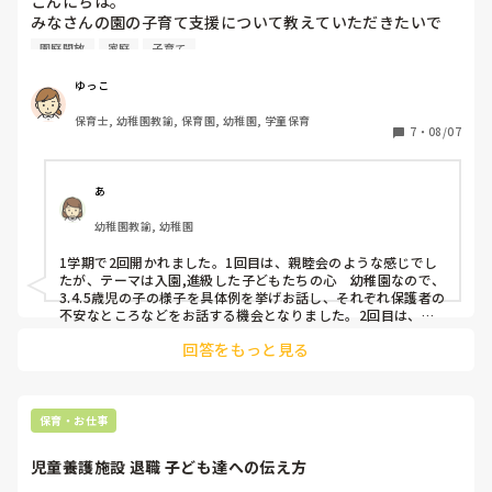
こんにちは。

みなさんの園の子育て支援について教えていただきたいで
す。コロナも落ち着き、今年度から子育て支援も通常通り開
園庭開放
家庭
子育て
催という流れになってきました。

みなさんの園では、子育て支援どのくらいの頻度で行ってま
ゆっこ
すか？？また、どんなイベントが人気でしょうか？？
保育士, 幼稚園教諭, 保育園, 幼稚園, 学童保育
7
・
08/07
あ
幼稚園教諭, 幼稚園
1学期で2回開かれました。1回目は、親睦会のような感じでし
たが、テーマは入園,進級した子どもたちの心　幼稚園なので、
3.4.5歳児の子の様子を具体例を挙げお話し、それぞれ保護者の
不安なところなどをお話する機会となりました。2回目は、夏
休み前企画で実際に園でやっている遊びや保育士が発展させた
回答をもっと見る
遊びを紹介して夏休みに保護者も子どもと一緒に楽しめるよう
な遊びを提案しました。
保育・お仕事
児童養護施設 退職 子ども達への伝え方