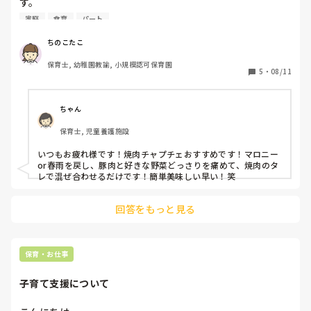
す。

仕事の後の夜ご飯づくりがめんどうです。

家庭
食育
パート
栄養も取れて時短でできるおすすめ料理を教えていただける
と嬉しいです。
ちのこたこ
保育士, 幼稚園教諭, 小規模認可保育園
5
・
08/11
ちゃん
保育士, 児童養護施設
いつもお疲れ様です！焼肉チャプチェおすすめです！マロニー
or春雨を戻し、豚肉と好きな野菜どっさりを痛めて、焼肉のタ
レで混ぜ合わせるだけです！簡単美味しい早い！笑
回答をもっと見る
保育・お仕事
子育て支援について