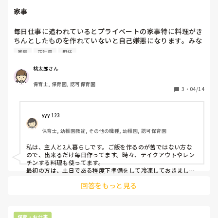
家事
毎日仕事に追われているとプライベートの家事特に料理がき
ちんとしたものを作れていないと自己嫌悪になります。みな
さん自炊していますか？また、家庭がある先生は毎日料理し
家庭
正社員
担任
ていますか？
桃太郎さん
保育士, 保育園, 認可保育園
3
・
04/14
yyy 123
保育士, 幼稚園教諭, その他の職種, 幼稚園, 認可保育園
私は、主人と2人暮らしです。ご飯を作るのが苦ではない方な
ので、出来るだけ毎日作ってます。時々、テイクアウトやレン
チンする料理も使ってます。

最初の方は、土日である程度下準備をして冷凍しておきまし
た。野菜を切ったり、ある程度火を通しておいたりしてます。
回答をもっと見る
保育・お仕事