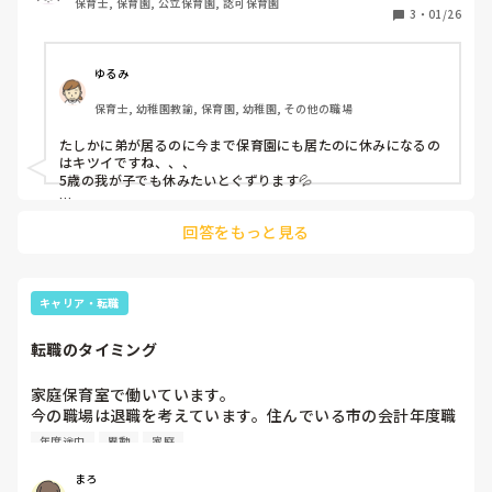
保育士, 保育園, 公立保育園, 認可保育園
ました。))

3
・
01/26
・核家族で父親の仕事が忙しく、平日はあまり頼りに出来な
い

・まだ遊びも乏しく、遊び込めるものに出会っておらず環境
ゆるみ
を整えながら園でも模索中

保育士, 幼稚園教諭, 保育園, 幼稚園, その他の職場
・発達もゆっくりめな子

たしかに弟が居るのに今まで保育園にも居たのに休みになるの
12月に家庭内でコロナ陽性者が出て自宅待機期間、その間に
はキツイですね、、、

弟くんが退所する日になってしまい、｢どうして僕は保育園
5歳の我が子でも休みたいとぐずります💦

なのに弟は行かないんだ｣ということがきっかけで登園拒否
見通しがもてて来れば変わってぐるかと思います。まだ不安が
が酷くなってしまいました。

回答をもっと見る
強いのでしょうね、長期戦ですね

朝弟達が寝ているうちに園に連れてこようとしても玄関で大
泣きして弟達が起きてしまうといったこともあり、結局お母
事情は別ですが、見てた子は事務所保育とかにしてました。と
さんが折れて保育園を休ませる...

はいいつつ、給食や行事などは在籍クラス。クラスに馴染むの
と言ったことが続きどうしたものか...と悩んでいます。

もハードルが高い可能性があったので、逃げ道として事務所に
キャリア・転職
いさせてもらう時間を作っでました。ルールを決めて、園でも
安心できる、一人で落ち着ける環境を作ってあげていました。
今の手立てとして、

転職のタイミング
・次の日の行事などを伝えて楽しいことが待ってると期待を
持たせる

家庭保育室で働いています。

・本人が遊び込めるものを見つけて｢明日もこれやりたい!!｣
今の職場は退職を考えています。住んでいる市の会計年度職
と思うようにしていく

員の登録をしました。

年度途中
異動
家庭
・登園出来たらシールを貼る(前日に本人に選んでもらっ
て、明日貼ろう!!と約束する)

ただ4月からの勤務だと3月3週目に異動などがあり、4月か
まろ