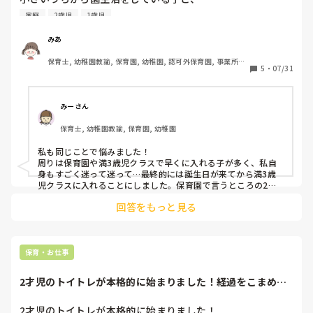
3歳から入園する子で、

家庭
2歳児
1歳児
その後、何か差があったりしますか？

みあ
今2歳の子を育てています。

保育士, 幼稚園教諭, 保育園, 幼稚園, 認可外保育園, 事業所内
小さいうちは自分で見たい！と思い、家で見てますが

5
・
07/31
保育, その他の職場
周りは早くから預けてる家庭がたくさん。

比べる必要はないのですが、子どもも物足りないんじゃない
かなぁとか考えちゃいます。

みーさん
いろんな経験をしてほしいと思うので、支援センターや公園
保育士, 幼稚園教諭, 保育園, 幼稚園
などに出て遊んだり、家で、廃材で遊びものを一緒に作った
りと、できる工夫はしているつもりですが、いざ集まりがあ
私も同じことで悩みました！

ってもじっと座ってられないし、食事もなかなか最後まで自
周りは保育園や満3歳児クラスで早くに入れる子が多く、私自
分で食べきれないし、2歳ってこんななのかな〜、大丈夫か
身もすごく迷って迷って…最終的には誕生日が来てから満3歳
なーとも思います。

児クラスに入れることにしました。保育園で言うところの2歳
児です。

回答をもっと見る
私自身、幼稚園勤務をしていたこともあり、

私は実際に園に入れてから、子どもがすごくしっかりしました
みんな3歳からスタートだったので、あまり考えたことがあ
し、言葉も増えました。入れてよかったというのが今の思いで
りませんでした。

す。

何が言いたいか分からなくなってきましたが…

保育・お仕事
早く預けるメリット、デメリット、どのように思われます
初めは行きたくないとも言いましたし、入れてからも、これで
よかったのか…と悩みましたが、半年ほど経って、毎日楽しか
か？
2才児のトイトレが本格的に始まりました！経過をこまめに
ったと言って帰ってくるようになりました。

伝えたりと、家庭...
仲の良い小学校の先生に、早くに入れた子、3歳から幼稚園に
2才児のトイトレが本格的に始まりました！
