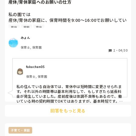
産休/育休家庭へのお願いの仕方
私の園では

産休/育休の家庭に、保育時間を9:00〜16:00でお願いしてい
ます。

産休
家庭
育休
しかし、月日が経つにつれて、お迎えの時間が伸びている家
庭が多数います。

みょん
新年度になり、再度伝えようと思うのですが、

保育士, 保育園
どのように伝えたらよいか悩んでいます。

2
・
04/30
効果的な伝え方があれば教えていただきたいです。

fukuchan05
特にお子さんがいらっしゃる保育ママさん、どのような言い
保育士, 保育園
方をされたら気分を害されず、時短にしよう、と思われるで
しょうか？
私の住んでいる自治体では、育休中は短時間に変更させられま
す。それ以外の時間帯は基本利用なしで、もしすぎたら延長料
金が発生していました。産前産後は体調不良等もあるので、働
いている時の契約時間でOKではありますが、基本時短です。

回答をもっと見る
勤務先では、働き始めるとゆっくり過ごす時間がないので、育
休中は時短保育でお願いしますと伝えた上で、もし通院や困っ
たことがあればお預かりするので声をかけてくださいね、と協
力するスタンスです。
子育て・家庭