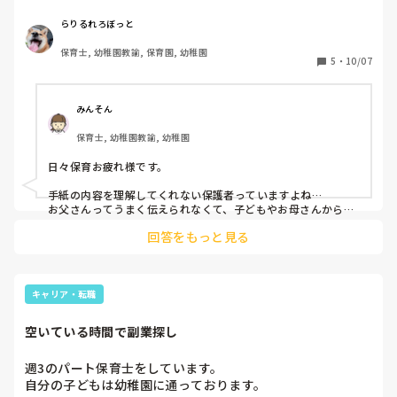
るので御遠慮ください）』と周知した手紙を渡しました。

年長、年中なので、子どもたちにも話していました。

らりるれろぼっと
全員で32人でしたが、当日ひとりだけ園指定のトレーナーで
保育士, 幼稚園教諭, 保育園, 幼稚園
した。（年長の女の子です）

5
・
10/07
マイペースな子ですが、話はしっかり聞く子なのですが💦

翌日そこの家庭から、｢服装についての説明が分かりにくか
った｣と苦情がありました。

みんそん
父送り、祖父母迎えでお母さんとはなかなか会えない家庭な
保育士, 幼稚園教諭, 幼稚園
ので、お父さんには登園時に口頭でもしっかりと伝えたので
すが、お父さんからお母さんの方に伝える際に行き違いがあ
日々保育お疲れ様です。

ったのか……💦

ちなみに、苦情を言ってきたのはお父さんです。

手紙の内容を理解してくれない保護者っていますよね…

お父さんってうまく伝えられなくて、子どもやお母さんから怒
られ、そこから苦情を言う方います！

手紙の内容、どこまで丁寧に個別に対応していますか？？
回答をもっと見る
手紙に絵を表示する、母親に電話する、その子に毎日のように
伝えるなどしますね。

ただ、苦情を入れてくる方は、居どころが悪くて言いたい方も
いるのかと思うので、丁寧に伝えても理解してくれない方もい
ますよね(>_<)

キャリア・転職
子どもが他の子と違くて悲しいや、この服装で困ったというこ
空いている時間で副業探し
とを伝えてくれれば、次は間違えないようにしようって思って
もらえればいいですよね。
週3のパート保育士をしています。

自分の子どもは幼稚園に通っております。
