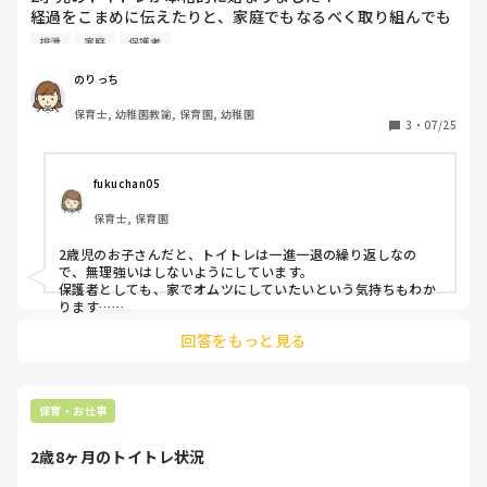
行った子、それぞれ小学校で違いはあるのか…聞いてみまし
経過をこまめに伝えたりと、家庭でもなるべく取り組んでも
た。

らえるよう声掛けをしたりしていますが、失敗した時の事を
排泄
家庭
保護者
正直、先生から見て違いはわからないそうです。保育園から来
考えるとついオムツにしてしまうようです。その子自体はだ
た子は自分のことは自分で出来ることが多い気もするそうです
いぶトイレの間隔が長くなってきていて、今がチャンス！と
が、1年生の2学期には差がなくなるそうです。

のりっち
思うのですが、家でオムツで過ごす事が多いため、園でもト
最終的に、私は少し早く入れたことで、メリットの方が多かっ
保育士, 幼稚園教諭, 保育園, 幼稚園
レパンを履くのを嫌がるようになってしまいました。

3
・
07/25
たです。支援センターや公園で出会う子たちとは毎日出会えま
家庭との連携がとても重要とは思うのですが、家庭の事情も
せんし…毎日同じ友達と過ごせることが子どもにとって良い環
あるので、あまりしつこくはお願いできないし、難しいで
境だったと感じました。
す。

fukuchan05
みなさんは、保護者との連携を図る際に気をつけていること
保育士, 保育園
2歳児のお子さんだと、トイトレは一進一退の繰り返しなの
で、無理強いはしないようにしています。

保護者としても、家でオムツにしていたいという気持ちもわか
ります…

回答をもっと見る
家では進んでいて、園ではトイレで全くでないのに進めてほし
いという家庭もあります。

トイレに行くのが嫌な気持ちにならないよう、家庭との連携は
もちろんですが、本人の気持ちも大事にするようにしていま
す。
保育・お仕事
2歳8ヶ月のトイトレ状況