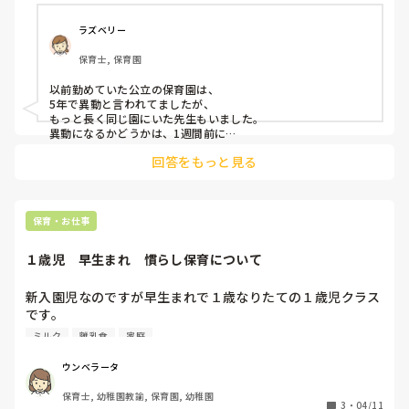
育園のやり方と比較してみて1番良い方法を実践してみてくだ
てと言われました。家庭の都合で今のところから離れるのは
さいね。

厳しいです。（来年度は状況が変わるので引っ越しするつも
ラズベリー
りでした)

長文失礼しました
保育士, 保育園
社会ってこんなに厳しいものですか?

以前勤めていた公立の保育園は、

5年で異動と言われてましたが、

もっと長く同じ園にいた先生もいました。

異動になるかどうかは、1週間前に

分かる事になっていました。

回答をもっと見る
市内なので、引越しする必要はありませんでしたが、毎年ドキ
ドキしていました。

一年に2回異動は、大変でしたね！
保育・お仕事
１歳児　早生まれ　慣らし保育について
新入園児なのですが早生まれで１歳なりたての１歳児クラス
です。

ミルク
離乳食
家庭
離乳食があまり進んでないのかご家庭ではほとんどミルクで
栄養摂取してるようで1日200を5回飲んでるそうです。

ウンベラータ
保育士, 幼稚園教諭, 保育園, 幼稚園
１歳児なので対人数的にも調乳してミルクを毎回飲ませるの
3
・
04/11