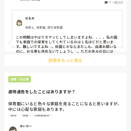
があるのかもしれませんし、仕方ない事なのかもしれません
7
・
02/13
が、少しモヤッとします。

皆様の園ではどうでしょうか？
なるみ
保育士, 保育園, 認可保育園
この時期はやはりモヤッとしてしまいますよね、、、。私の園
でも家庭での保育をしてくれているのは１名ほどだと思いま
す。難しいですよね…。休園とかならまだしも、自粛お願いな
のに、お仕事も休めないでしょうし…。ただお休みの日には、
お休みさせるなり、それが無理なら早くお迎えに来るなどして
回答をもっと見る
ほしいですよね。

余談ですが、ただ親の立場からしたら、子ども預けてる間の方
が動きやすいし、買い出しなどやりたい事も済ませられるので
預けたい気持ちもわかるような気もします。普段は仕事でなか
なか1人で行動する時間がなければなおさら。。。
保育・お仕事
虐待通告をしたことはありますか？
保育園にいると色々な家庭を見ることになると思いますが、
中には心配な家庭もあります。

明らかに虐待されているとわかれば別だと思うのですが、微
虐待
家庭
幼稚園教諭
妙なけーすってありませんか？

そんなとき、どうされたか教えていただきたいです。
ほいかー