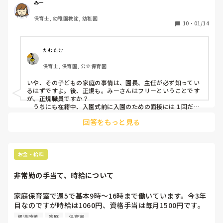
で担任では、ありません。ですが家庭の事情で１日も登園し
みー
ない園児を今まで聞いた事がなく、必要経費の引き落としも
保育士, 幼稚園教諭, 幼稚園
滞りなく出来るようですが園児の安否も心配しています。家
10
・
01/14
庭訪問も行われていないようです。児童相談所とか、市の保
育課に通告した方が良いのでしょうか？
たむたむ
保育士, 保育園, 公立保育園
いや、その子どもの家庭の事情は、園長、主任が必ず知ってい
るはずですよ。後、正規も。みーさんはフリーということです
が、正規職員ですか？

　うちにも在籍中、入園式前に入園のための面接には１回だけ
来たものの、式には参加せず、そこから一日も登園したことが
回答をもっと見る
なくて、12月に除籍になった子がいます。私はこの子の担任で
すが、正規ではないため、どうしてそんな状況なのかは知らさ
れていません。自分から正規や園長に、その子について聞くの
も止めてくださいと言われました。

　通告する前に、園長や正規に確認を取った方がいいです。う
お金・給料
ちみたいに極秘なのかも。
非常勤の手当て、時給について
家庭保育室で週5で基本9時～16時まで働いています。今3年
目なのですが時給は1060円、資格手当は毎月1500円です。
ボーナスはなしです。

処遇改善
家庭
保育室