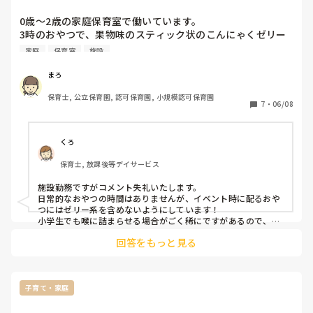
0歳～2歳の家庭保育室で働いています。

3時のおやつで、果物味のスティック状のこんにゃくゼリー
が出されたので、私的にかなり驚いてしまいました。万が一
家庭
保育室
施設
を考えて、喉をつまらせたりして危なくないのかと。

今まで働いていた所では出された事はありませんでした。お
まろ
やつは施設長か調理員さんが買ってきてくれます。

保育士, 公立保育園, 認可保育園, 小規模認可保育園
このようなおやつについてどう思いますか?
7
・
06/08
くろ
保育士, 放課後等デイサービス
施設勤務ですがコメント失礼いたします。

日常的なおやつの時間はありませんが、イベント時に配るおや
つにはゼリー系を含めないようにしています！

小学生でも喉に詰まらせる場合がごく稀にですがあるので、そ
回答をもっと見る
子育て・家庭