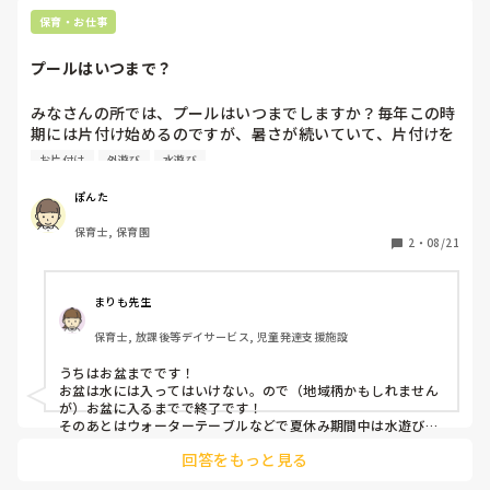
た。
保育・お仕事
プールはいつまで？
みなさんの所では、プールはいつまでしますか？毎年この時
期には片付け始めるのですが、暑さが続いていて、片付けを
延ばしても良いと思っています。

お片付け
外遊び
水遊び
プールを片付けた後は外遊びが増えますか？
ぽんた
保育士, 保育園
2
・
08/21
まりも先生
保育士, 放課後等デイサービス, 児童発達支援施設
うちはお盆までです！

お盆は水には入ってはいけない。ので（地域柄かもしれません
が）お盆に入るまでで終了です！

そのあとはウォーターテーブルなどで夏休み期間中は水遊びを
して過ごしてます！
回答をもっと見る