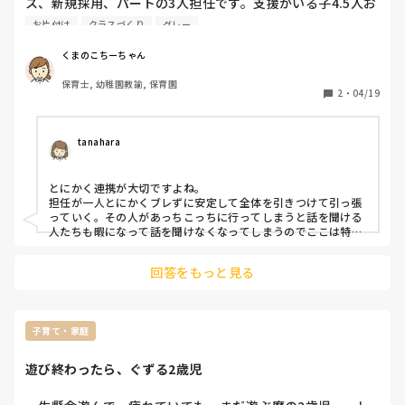
ス、新規採用、パートの3人担任です。支援がいる子4.5人お
とりあえず片付けて帰ってきました。

いです！
り、その子たち一人一人に職員はつけれないし、周りの子も
理事の人や園長に「えー帰るん？」みたいな表情されて…

お片付け
クラスづくり
グレー
つられてしまって話が聞ける子が半分くらいです。

え、、これってイジメ？

まず話が聞けないので、毎日保育にならず、片付けやトイレ
私ターゲットになってる？

くまのこちーちゃん
などわざと部屋を走ったり保育士の話を聞こうとしません。
保育士, 幼稚園教諭, 保育園
伝え方、関わり方など、教えてください。
そもそも、絵具の準備にしても、それよりクラスのお金の計
2
・
04/19
算は今まで3園転職してますがどの園もそういったクラスの
費用の計算は担任がしていました！

補助にそれを全部させるなんて…

tanahara
私の事人間と思ってないし、何でもやりますロボットにしか
思われてない…

とにかく連携が大切ですよね。

担任が一人とにかくブレずに安定して全体を引きつけて引っ張
残業代なんかもちろん出ません！

っていく。その人があっちこっちに行ってしまうと話を聞ける
しかもお金を計算してるときに、本来なら500円無ければな
人たちも暇になって話を聞けなくなってしまうのでここは特に
らないところが450円しかないご家庭の封筒が！

重要かと！！

これも普通は貰ったら担任がすぐに開封し確認するのが普通
サポートに回る人はトーンを落としてフォローに徹する。など
回答をもっと見る
の分担が必要かと思います。

ではないですか？💦

間違いがないか担任が責任を持つべき！

支援が必要なお子さんは程度はどのような感じでしょうか？

手が出てしまうのか、走り回ってしまうのか、ぼーっとして理
もうほんとに腹が立って仕方ないです。

子育て・家庭
解力が低いのか、、、

明日、朝に理事と園長に整骨院通ってるので定時で帰らせて
支援が必要なお子さんが安定して座れる椅子（椅子の素材を変
える、足に刺激を入れることによって座れるなど）の工夫をす
もらえますか？と言うつもりです。

遊び終わったら、ぐずる2歳児
るといいかもしれません！

本当に腹が立ちます。

写真は一例で、足への刺激です。百均にあるトレーニング用の
自転車で帰れる距離の先生らが帰って行き

伸び縮みするゴムなどくくりつけるのも効果あります！