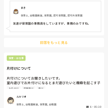
さんの事務員さんはどんな動きをしていますか？同級生でも
に主人には言っています。

保育士の仕事には復帰したくないけど事務だったらやりたい
声掛けの事だけでなく、食育についてなども

まき
という人がいたので質問してみました。
否定的な言葉をかけると、こういう事があったんだよね。など
例え話や体験談を

保育士, 幼稚園教諭, 保育園, 認可保育園, 認可外保育園
話しています。

保育士が言っているのだから、とあくまでもプロとして認めて
友達が保育園の事務員をしていますが、事務のみですね。
くれているので、

有難いことに賛同してくれています🥺

根気よく旦那さんにも声掛けが必要ですね😅
回答をもっと見る
保育・お仕事
片付けについて
片付けについてお聞きしたいです。

室内遊びでお片付けになるとまだ遊びたいと癇癪を起こす子
がいます。

お片付け
部屋遊び
遊び
2歳児クラスです。

事前にもう少しでお片付けをすることを伝えるようにして、

ルカリオ
少し良くなりましたが、なにか良い方法ありますか？
保育士, 幼稚園教諭, 保育園, 幼稚園
6
・
05/20