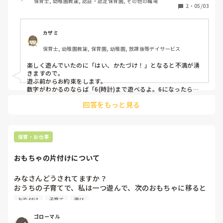
保育士, 幼稚園教諭, 認証・認定保育園, その他の職場
です！
2
・
05/03
とはいえ、いつも十分に寄り添えるわけではないのはよく分か
ります…笑。

保育者が悩むように、子どもたちも、いつもすべて自分の思い
通りにはいかないということも学びながら、一緒に成長してい
カザミ
けたら良いなと思っています😌

保育士, 幼稚園教諭, 保育園, 幼稚園, 放課後等デイサービス
遊ぶ時にはめいっぱい満足させてあげられるようにお互いがん
ばりましょうね🥰
楽しく遊んでいたのに「はい、かたづけ！」となると不満が湧
きますので。

遊ぶ前からお約束をします。

数字がわかるのならば「6(時計)まで遊べるよ。6になったら片
付けるよ、大丈夫？」とか

回答をもっと見る
タイマーなるまであそべるよ等声かけしてから遊びます。

わあ、はやい、片付け上手だね等の声掛けも子どもによっては
有効です。

保育・お仕事
私は発達支援事業所なのでお子さんの特性に合った声掛けを都
度しています。

おもちゃの片付けについて
みなさんどうされてますか？

おうちの子育てで、私は一つ遊んで、次のおもちゃに移ると
なってもまた次遊びに戻れるように片付けさせません。

お片付け
子育て
遊び
みなさんは一回一回片付けさせてますか？
ゴローマル