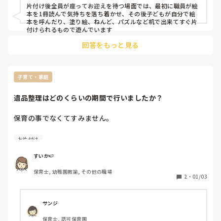
片付け後全員が座ってお迎えを待つ場面では、最初に職員が絵
本を1冊読んで気持ちを落ち着かせ、その後子どもが自分で絵
本を呼んだり、塗り絵、ねんど、パズルなど机で出来てすぐ片
付けられるもので遊んでいます
回答をもっと見る
子育て・家庭
遺品整理はどのくらいの期間で行いましたか？
保育の事でなくてすみません。

遺品整理はどのくらいの期間でしましたか？

お片付け
2024年の春頃に母を亡くしています。

実家は土地も家も他の家族の持ち家なのですぐに立ち退かな
すいか🍉
ければいけないわけではありません。

保育士, 幼稚園教諭, その他の職場
しかし、3連休などで帰っても中日の2日目でちょっと片付け
2
・
01/03
るの繰り返しで全く進みません。他の家族とも相談しながら
進めたい事もあり、次の春で1年になるのに母が最期に病院
に入院する前の状態で残っています。様々な家族に関するメ
サンジ
モや母がいたなあという形跡を見ると涙が止まらなくなりま
保育士, 認可保育園
すます進みません。他の家族も腐るものじゃないし、精神的