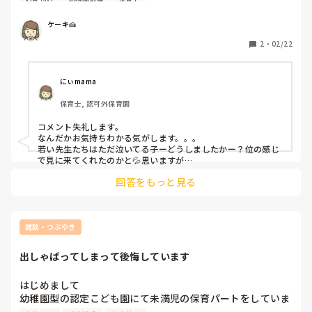
みにきて、、

なんかな、、

ケーキ🍰
心配してきてくれるのはわかるけど、、
2
・
02/22
にぃmama
保育士, 認可外保育園
コメント失礼します。

なんだかお気持ちわかる気がします。。。

若い先生たちはただ泣いてる子ーどうしましたかー？位の感じ
で見に来てくれたのかと💦思いますが

でも、そこはそこにいた先生に泣いてる子はお任せして他の子
回答をもっと見る
のフォローお願いしたいところですね💦
雑談・つぶやき
出しゃばってしまって後悔しています
はじめまして

幼稚園型の認定こども園にて未満児の保育パートをしていま
す
