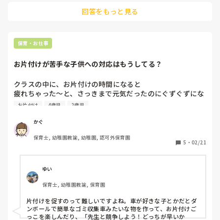
す。。

片付けもするこの流れがうーん💦って感じで。もちろん主査
回答をもっと見る
加配担当になるのも大変ですが。。でも、残りの仕事をほぼ全
もサブの動きはしてくれています。私が派遣だから、加配児
部しないといけない！そして自分の担当グループの子を我慢さ
の第二担当になれないから主査がやっているのもわかってま
せないといけない！

す。

モヤモヤ過ぎますよね。。

クラスの子どもたちが宇宙人すぎて、おいでと言っても集ま
文章から、本当に頑張っていらっしゃるんだなーと感じます。

保育・お仕事
らないし、遊びも大人がよいしょして促していかないと発展
子ども達がもう少し成長するまで。。。

大変ですが、頑張ってください！！
しないし長続きしない、つられやすいからいたちごっこのク
お片付けが苦手な子供への対応はもうしてる？
ラスなので、しんどいのもあって余計そんなふうに考えてし
まうのかもしれません。

クラスの中に、お片付けの時間になると

子どもたち自身は、今の流れで無理なく活動できていて、こ
疲れちゃった〜と、さっきまで元気だったのにぐずぐずにな
の動きがベストだと思います。この思いを、主査に伝えるつ
ってしまい片付けが苦手な子がいます。

お片付け
4歳児
2歳児
もりもありません。主査もいっぱいいっぱいなので💦　た
お片付にあまり積極的じゃない子でも

だ、ちょっと吐き出したかったので書かせていただきました
片付けられるようにする、良い工夫はありますでしょうか？
かぐ
💦
保育士, 幼稚園教諭, 幼稚園, 認可外保育園
5
・
02/21
ゆい
保育士, 幼稚園教諭, 保育園
片付けを促すのって難しいですよね。車が好きな子とかだとダ
ンボールで簡単なゴミ収集車みたいな物を作って、お片付けご
っこを楽しんだり、「先生と競争しよう！どっちが早いか