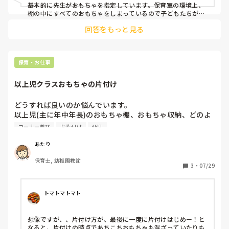
ます。

基本的に先生がおもちゃを指定しています。保育室の環境上、
今までずっと上記の遊び方だったので4.5歳がおもちゃの使
棚の中にすべてのおもちゃをしまっているので子どもたちが自
分で選んで出す、ということができない状況になっています。

い方がうーんって感じです。パーテーションで仕切ったり、
回答をもっと見る
場合によって、一緒におもちゃ棚へいって「どれやりたい？」
場所を指定して酷くならないようにしてますがそれは子ども
と聞いて選ばせてあげる場面もあります。

たちが考えて遊ぶことも大切なんじゃないかな、乳児期から
いろんな園のやり方を私も知りたいので参考にさせていただき
おもちゃの出し方を自由にして考えた遊び、片付けも年齢に
ます。
合った片付け方をやっていったら良かったんじゃないかなと
保育・お仕事
か色々思うんです。選択の自由もないし(⚭-⚭ )

あと、おもちゃも通年で何も変わらないんです。自分のクラ
以上児クラスおもちゃの片付け
ス(幼児)は子どもの成長、考えに合わせて12月頃から廃材を
用意したりしました。乳児クラスは月齢差もあるだろうし初
どうすれば良いのか悩んでいます。

めの4月と終わりの3月では成長具合が違うと思うのでおもち
以上児(主に年中年長)のおもちゃ棚、おもちゃ収納、どのよ
ゃの変化をどうされてるのか知りたいです。

うにしていますか？

コーナー遊び
お片付け
幼児
一つ一つに写真の表示などつけていますか？

他園さんの環境を聞きたいので経験を沢山返信してくださる
保育士によっても意見が様々で…

あたり
と嬉しいです๑ ᷇ 𖥦 ᷆๑)♡

長くなり申し訳ないです💦お願いします
保育士, 幼稚園教諭
数が多いのか、分かりにくいのか、片付けに時間がかかって
3
・
07/29
いて、保育士の叱る声も増え…環境を見直して子ども達かイ
キイキと遊べて、自ら簡単に片付けられるようにしたいで
す。

トマトマトマト
皆様の園ではどのようにしているか教えてください！

想像ですが、、片付け方が、最後に一度に片付けはじめー！と
また、参考にしている書籍などもあれば教えてほしいです🙇‍♀️
なると、片付けの時点であちこちおもちゃも混ざっていたりも