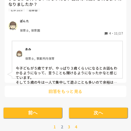
なりましたか？

私は1歳過ぎると、ようやく自分のことが少しはできるよう
お片付け
保育室
になってきましたが、まだまだ部屋の片付けなど後回しで
す。。。
ぽんた
保育士, 保育園
4
・
11/27
あみ
保育士, 事業所内保育
今子どもが５歳ですが、やっぱり３歳くらいになるとお話もわ
かるようになって、言うことも聞けるようになったかなと感じ
ています。

そして５歳の今は一人で集中して遊ぶことも多いので余裕は持
てていると思います。

回答をもっと見る
やっぱり未満児までは大変かなと思います💦
前へ
次へ
1
2
3
4