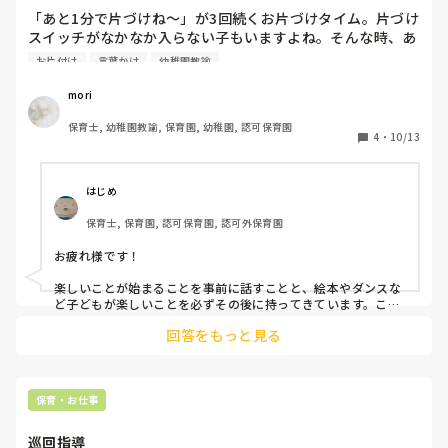
「あと1分で片づけね〜」が3回続くお片づけタイム。片づけ
スイッチがなかなか入らない子もいますよね。そんな時、あ
なたはどんな魔法の言葉を使っていますか？競争にしたり、
お片付け
言葉かけ
幼稚園教諭
探偵ごっこにしたり、静かに片づけ始めて空気で誘ったり。
先生たちの工夫って本当に奥深いです。子どもが自然に片づ
mori
けたくなる、あなたの“魔法の声かけ”を教えてください✨
保育士, 幼稚園教諭, 保育園, 幼稚園, 認可保育園
4
・
10/13
はじめ
保育士, 保育園, 認可保育園, 認可外保育園
お疲れ様です！

楽しいことが始まることを事前に話すことと、絵本やダンスな
ど子どもが楽しいことを必ずその後に持ってきています。これ
を日常で繰り返していると、片付けも自分からするようになり
回答をもっと見る
ました😂
保育・お仕事
巡回指導