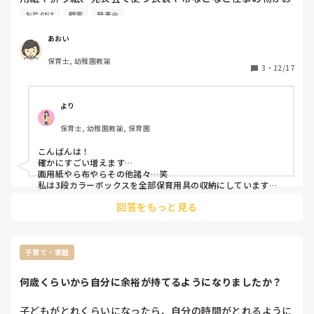
います

家に多くなってきませんか？

お片付け
壁面
発表会
みなさんが活用している便利お片付けグッズやコツなど教え
｢こんなにいいんですか？先生。ありがたいですけど…｣と周
てください🙇‍♀️
あおい
囲に恐縮されてしまっているのがわかって、やってしまった
な…と後悔しています

保育士, 幼稚園教諭
3
・
12/17
全体の雰囲気はとても良い園で、具体的に非難されたり冷た
い目で見られたりしたわけではないのですが、目立ってしま
ったかな…とは思います

より
もっと保育や補助的業務の腕を磨く？べきなのはわかってい
保育士, 幼稚園教諭, 保育園
るのですが、自宅の不用品を整理していた事もあり、ついつ
い業務とはズレた部分で余計なことをしてしまいました

こんばんは！

確かにすごい増えます…

画用紙やら布やらその他諸々…笑

もっと園の事をよく知ってから行動すれば良かった…自分で
私は3段カラーボックスを全部保育用具の収納にしています
も何を言っているのかよくわからないのですが、我に返って
よ！

みて｢ろくに経験もなくて仕事できてない癖に〜｣と恥ずかし
回答をもっと見る
引き出しタイプの収納をつけておけば、小物も画用紙も全部収
いです
納できるのでおすすめです！

そのカラーボックスをクローゼットに入れておけば、見栄えも
問題ありません◎
子育て・家庭
何歳くらいから自分に余裕が持てるようになりましたか？
子どもがとれくらいになったら、自分の時間がとれるように