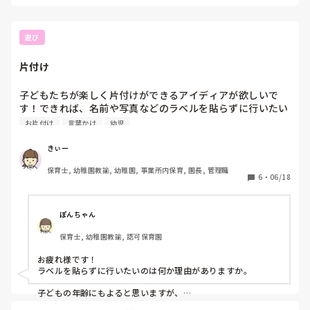
えて何時までに食べて返してと決められてます。

正直休まる場所がないです。

ストレスすぎて顔合わせるのが怖くなってきて、今日も何か
遊び
言われるのかありもしない罪着せられるのか。と思えます。

片付け
今日出勤する時近くまで行きましたが、吐き気が増してきて
喉の痛みとか倦怠感があり急遽休みました。

子どもたちが楽しく片付けができるアイディアが欲しいで
ですが、これも甘えなのかなと罪悪感と自責の思いが止まり
す！できれば、名前や写真などのラベルを貼らずに行いたい
ません。

お片付け
言葉かけ
幼児
休みの時は落ち着いているし、人に相談しても会社に行きた
くないだけの逃げ(🟰甘え)と思われるのではないか？行きた
きぃー
くないけど世の中の人みんな行ってるんだ。そんな子どもみ
たいな考えじゃだめだと思います。

保育士, 幼稚園教諭, 幼稚園, 事業所内保育, 園長, 管理職
6
・
06/18
こういう時の対処法教えてもらえますか？

今月からフルタイム派遣で既にこんな状態な自分が情けない
ぽんちゃん
です。
保育士, 幼稚園教諭, 認可保育園
お疲れ様です！

ラベルを貼らずに行いたいのは何か理由がありますか。

子どもの年齢にもよると思いますが、

ゲーム感覚のような感じで声かけをしたり、片付ける場所が決