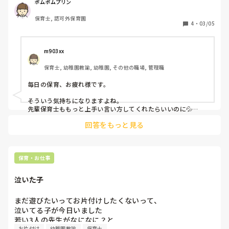
聞いて下さい｣とか｢○○せんせいを困らせないの｣とか子ど
ポムポムプリン
もたちに言ってるのを聞くと余計にはぁ、、って鬱になりそ
保育士, 認可外保育園
うなのは私だけなのかな🥲🥲🥲
4
・
03/05
m903xx
保育士, 幼稚園教諭, 幼稚園, その他の職場, 管理職
毎日の保育、お疲れ様です。

そういう気持ちになりますよね。

先輩保育士ももっと上手い言い方してくれたらいいのに💦

チームワークは大事ですよね。

回答をもっと見る
経験ももっと大事です✨

何歳児クラス担任でしょうか？

声掛けだけではやらないことややはり多いので、先生自身がど
うしたら子供達がやりたくなるかな？と考え行動するのも一つ
保育・お仕事
ではないでしょうか？☺️
泣いた子
まだ遊びたいってお片付けしたくないって、

泣いてる子が今日いました

若い3人の先生がなになに？と

お片付け
幼稚園教諭
保育士