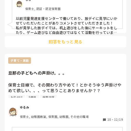
保育士, 認証・認定保育園
以前児童発達支援センターで働いており、放デイに見学にいか
せていただいたことがありコメントさせていただきました！

私が見学した放デイでは、机上遊びをした後にサーキットをし
たり、ゲーム遊びなど自由遊びではなくて活動を行っていまし
た。

回答をもっと見る
それぞれできることは違うので、机上といってもお絵かきの子
もいれば塗り絵の子がいたり形はめの子がいたりという感じで
したが、とにかく机上遊びの時は座って楽しめる遊びをみんな
が行っている感じでした。

ゲーム遊びでは、“帽子被せゲーム”や“椅子取りゲーム”をして
子育て・家庭
いることが多かったです！

大変かと思いますが少しでも参考になればと思います。
旦那の子どもへの声掛け。。。
保育士目線で、その関わり方やめて！とかそうゆう声掛けや
めて欲しい、、、って思うことありませんか？？

黙ってますか？どうしてますか？

お片付け
5歳児
保育内容
旦那に対してなんですが、、、

ゆるみ
5歳のやんちゃな息子に対し、マイナス発言？否定的な言葉
保育士, 幼稚園教諭, 保育園, 幼稚園, その他の職場
が多く出たりします(；´Д｀)

10
・
12/19
例
