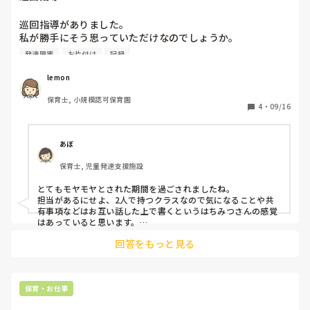
巡回指導がありました。

私が勝手にそう思っていただけなのでしょうか。

1歳児クラスの中に恐らく発達障がいがありそうな子がいま
発達障害
お片付け
記録
す。転入園児で以前の園からももしかしたらと話はあり、

今回進めてきました。担任は私と主任です。

lemon
保育士, 小規模認可保育園
指導員に提出する書類について、その子のどんな所をみてほ
4
・
09/16
しいか、今までの様子、指導員に伝えたいことなど本来は担
任で話し合って書くべきものだと思っています。

その子の担当は主任がしていますが、2人とも担任であるの
あぼ
で。

保育士, 児童発達支援施設
今日までの間に話し合いはしなくては大丈夫ですか？と伝え
とてもモヤモヤとされた期間を過ごされましたね。

たら「そうだね」と言いつつもその時間を作らず、紙は提出
担当があるにせよ、2人で持つクラスなので気になることや共
したんですか？と聞けばもうしたと。私は内容を知らされて
有事項などはお互い話した上で書くというはちみつさんの感覚
いない。活動の内容もどうするか話さないとと声をかけたら
はあっていると思います。

やっと、紙を見せてくれ、内容も何にも考えてなかった。

回答をもっと見る
主任という立場ですが、子供への促し方や担任としてどの役割
に回るのかは、もしかしたらわからないのかもしれないです
当日、私は休みでしたが場面を見たかったのでその時間だけ
ね。

行くことにしていましたが、子どもたちをほおっておき、私
の方へ来て話し出すし、さぁ活動を始めるにしても

巡回指導なので、ここで見てもらうぞ！ということもあるかと
保育・お仕事
本来なら勤務である主任が進めなければいけないと思いまし
思いますが、定期的にあることも多いので実際の場面を見せて