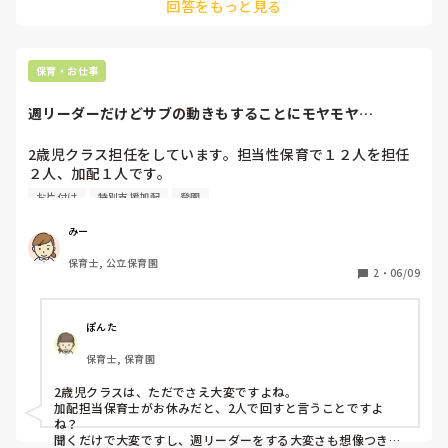
回答をもっと見る
まっているものは片付けるのが楽しくなる(車を片付ける→片付
ける場所を駐車場のようにしてみる)等はいかがでしょうか？
保育・お仕事
週リーダーだけどサブの動きもすることにモヤモヤ…
2歳児クラス担任をしています。担当性保育で１２人を担任
２人、加配１人です。

週リーダーは、基本私(派遣)と主査で回します。

お片付け
特別支援加配
登園
加配担当保育士が休みで、加配児が登園している場合、加配
第二担当は主査なので、必然的に私が週リーダーをします。
みー
そのため、週リーダーをやるのは私の方が多いです。

保育士, 公立保育園
基本週リーダーの担当グループから主活動、給食、お昼寝、
2
・
06/09
おやつと先導していくと思いますが、主査が担当している子
達が早起きや睡眠不足で給食まで持たない子が多く、落ち着
かないため、私が週リーダーだとしても、主査の担当グルー
ぽんた
プが先導きって進めていきます。私が後を追う形になるた
保育士, 保育園
め、週リーダーをしながらも、給食やコット敷、片付け等本
来ならサブが行う業務も行うことになります。

2歳児クラスは、ただでさえ大変ですよね。

批判はなしでお願いしたいんですけど、なんだかモヤモヤす
加配担当保育士がお休みだと、2人で回すと言うことですよ
るというか。いつもうちのチームが待機で、子どもたちが楽
ね？

しく待てるように色々工夫したり、リーダー業務だけでなく
聞くだけで大変ですし、週リーダーをする大変さも想像つきま