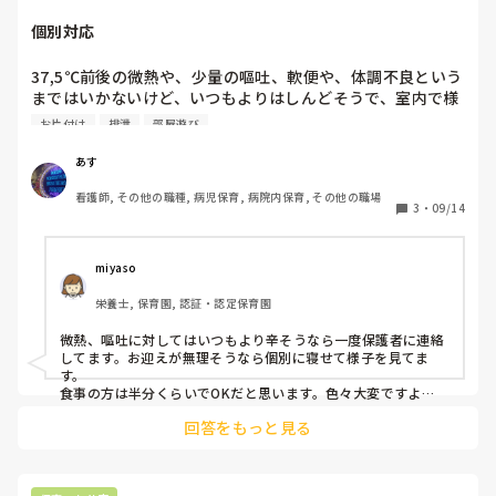
その時の状態に寄って、入る時と入らない時はあると思います
が…。

今日保護者と面談し、保護者も何度注意しても響かないこと
個別対応
また、強く言う事はなるべく避けた方がいいと思います。怒ら
を悩んでいました。

れている事しか分からず、余計に言われている事が入りませ
持っているものがありそうですが、どのように援助したらい
ん。

37,5℃前後の微熱や、少量の嘔吐、軟便や、体調不良という
いのか悩みます…。

注意されて笑ってしまうのは、どうしていいか分からないから
まではいかないけど、いつもよりはしんどそうで、室内で様
です。

子をみて欲しい場合、個別対応していますか？子どもたち
お片付け
排泄
部屋遊び
簡単にすべき行動を伝える事です。

は、自由に自分で遊んでいますが、どこまで配慮して良いの
「〇〇します」

か？食事の度に泣き出してしまったり、てぎない、嫌とばか
また、いい行動をした時に沢山褒めていく事です。

あす
注意する事ばかりになってしまいますが、いい姿に注目し「〇
り言う子どもにどこまで、やらすべきなのか？食事は、半分
〇できたね」と褒めることが増えると嬉しいし、安定する事も
看護師, その他の職種, 病児保育, 病院内保育, その他の職場
以上食べたらOKなのか？悩みます。毎回、同じ園児に関わ
3
・
09/14
増えていくと思います。
るわけでもなく、対応が難しいです。
miyaso
栄養士, 保育園, 認証・認定保育園
微熱、嘔吐に対してはいつもより辛そうなら一度保護者に連絡
してます。お迎えが無理そうなら個別に寝せて様子を見てま
す。

食事の方は半分くらいでOKだと思います。色々大変ですよ
ね…。
回答をもっと見る