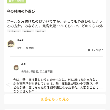
保育・お仕事
今の時期の外遊び
プールを片付けたのはいいですが、少しでも外遊びをしよう
との方針。みなさん、最高気温36℃くらいで、どのくらい外
遊びをさせていますか？

お片付け
外遊び
水遊び
一番暑くなる午後でも外遊びさせていますか？
ぽんた
保育士, 保育園
1
・
08/30
たろ
保育士, 保育園, 公立保育園
今は、熱中症指数というものをもとに、外に出れるか出れない
かを事務所が判断しています。熱中症指数が高い中で遊び、子
どもが熱中症になったり体調不良になった場合、大変なことに
なりませんか？

ミストや水をまいたりしたとしても、今は朝イチか夕方くらい
回答をもっと見る
じゃないと外に出られないですよね…。それでも10分15分が限
度ではないでしょうか。どんな遊びをするか？にもよります
が、水遊びだとしても熱中症指数が高ければできませんでし