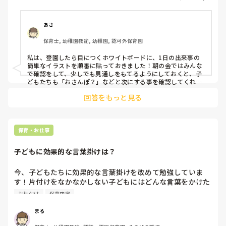
あさ
保育士, 幼稚園教諭, 幼稚園, 認可外保育園
私は、登園したら目につくホワイトボードに、1日の出来事の
簡単なイラストを順番に貼っておきました！朝の会ではみんな
で確認をして、少しでも見通しをもてるようにしておくと、子
どもたちも「おさんぽ？」などと次にする事を確認してくれる
ようになる園児さんもいました⭐️

回答をもっと見る
ただ、まずは園児さんが何が楽しかったのか、まだ遊びたいと
いう気持ちを受け止めてあげたり、問いかけをしてあげたり、
普段の保育活動に物足りなさを感じていないかなど、たくさん
考えてあげられるポイントはありそうですよね…

保育・お仕事
2歳児クラスとなると、集団行動も大切に考えていきたい頃だ
と思いますが、少し遅れてしまっても、なるべく"本人が納得
子どもに効果的な言葉掛けは？
して行動"していけるように促してあげられると良いですね。
ここは私も悩みながらも保育の面白さのひとつだと思い、日々
の子どもたちの姿からヒントをもらいながら色んな声掛けをし
今、子どもたちに効果的な言葉掛けを改めて勉強していま
てみたり試行錯誤していました☺️💪

す！片付けをなかなかしない子どもにはどんな言葉をかけた
お友達が誘ってくれるとすんなり気持ちが切り替わっているこ
らいいか、友だちや周りの人を思いやれる優しい心を育てる
お片付け
保育内容
ともありました笑😆

ためにはどんな言葉や関わりをしたらいいのかなど、こんな
場面の時はこんな言葉掛けをしています！こんな言葉掛けを
メリハリのある活動をする為にも、子どもたちが楽しいことが
まる
ある！と感じながら1日を過ごしていけると良いですね🌷

したら効果がありました！というみなさんの意見を知りたい