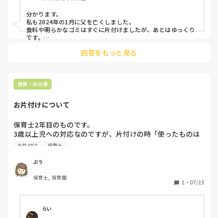
に参ってしまうから、ゆっくりゆっくり進めていこうと言っ
分かります。

てくれています。私も一年で長期間で帰省できるのは年末年
私も2024年の1月に父を亡くしました。

始やGWくらいなので、なかなかまとまった時間がとれませ
食料や明らかなゴミはすぐに片付けましたが、あとはゆっくり
ん。

です。

家賃や固定資産税などが発生しないなら、本当にゆっくりでい
回答をもっと見る
いと思います。

とりあえず今回の帰省でここのスペースだけと決めたほんの
捨てるには名残惜しいし、でも自分で所持するにはちょっと‥
1ヶ所だけいる、いらないに分けました。10分の1にもなら
という専門性の高い物や趣味性の高い物で、特に父の思い出の
ないスペースです。

ないものはメルカリにだしたものもあります。

まだまだ亡くした傷も癒えてません。

案外悲しみだけでなく、残った家族といくらで売れたよと話し
保育・お仕事
会いたいなあと…整理しながら涙が止まりませんでした。

て面白い記憶に塗り替えることもあります。

本当に会いたいですよね

お片付けについて
時々会いにきてくれてる気もします。

皆さんはどうでしたか？
夢にもでてきてくれますし。

父の親の物もたくさんあるので、多分父も処分できなかったん
保育士2年目のものです。

じゃないかなと推測します。

3歳以上児への対応なのですが、片付けの時「使ったものは
みんな遺品整理は難しいですよね

片付けたが、これは使っていないから片付けない」と言われ
お片付け
保育士
すいかさんも心が元気になることを祈ってます
対応に困っています。

お片付けの際のルールや言葉がけなど、何がいい案はありま
ぷう
せんか？
保育士, 保育園
2
・
07/25
らい