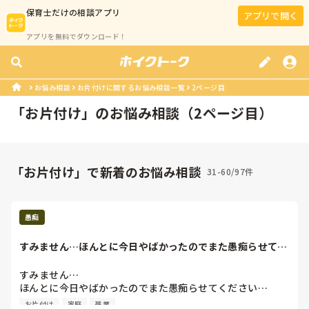
保育士
だけの相談アプリ
アプリで開く
アプリを無料でダウンロード！
お悩み相談
お片付けに関するお悩み相談一覧
2ページ目
「
お片付け
」のお悩み相談（
2
ページ目）
「お片付け」で新着のお悩み相談
31-60/97件
愚痴
すみません…ほんとに今日やばかったのでまた愚痴らせてく
ださい…私は6月...
すみません…

ほんとに今日やばかったのでまた愚痴らせてください…

私は6月末から年少の補助的働きだしてるものです。

お片付け
家庭
残業