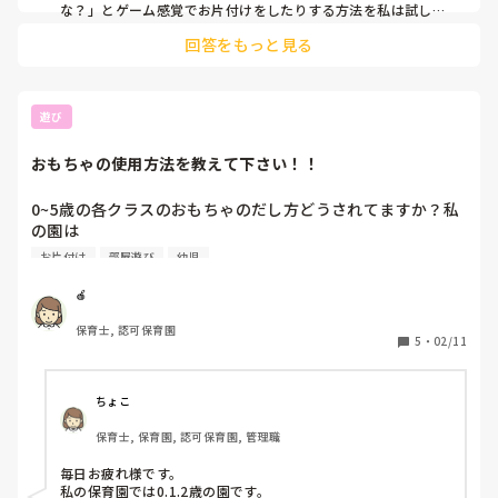
な？」とゲーム感覚でお片付けをしたりする方法を私は試した
ことがあります。お片付けと思うと嫌だけど、あそびの延長な
回答をもっと見る
らしてくれる子が意外といますよ。
遊び
おもちゃの使用方法を教えて下さい！！
0~5歳の各クラスのおもちゃのだし方どうされてますか？私
の園は

0~2歳 職員が指定して出す

お片付け
部屋遊び
幼児
3歳 自由だが棚の中は職員に出してもいいか聞かないと

        使えない

🍎
4.5歳 特に制限なく自由

保育士, 認可保育園
こんな感じです

5
・
02/11
私の経験上、他園さんでは0.1.2歳でさえ自分で選んで遊ぶ
って感じでした。

ちょこ
新年度に向けて振り返った時、乳児期では指定されて遊んで
保育士, 保育園, 認可保育園, 管理職
幼児期になったら突然自由にどうぞーはどうなんだろうと思
いました。確かに、部屋の環境上難しいところもありますが
毎日お疲れ様です。

子供の成長を考えると改善するべきなんじゃないかなと考え
私の保育園では0.1.2歳の園です。
