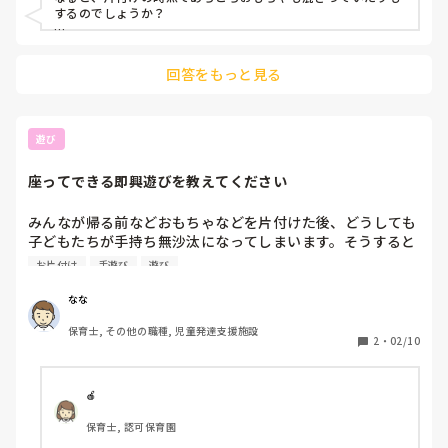
するのでしょうか？

遊び方から見直すのはどうでしょう。遊ぶエリアを区切ってい
ますか？このおもちゃはこのマットで遊んでね、このおもちゃ
回答をもっと見る
は机で遊んでね、このエリアのおもちゃは他のエリアへは持っ
ていかないよ。など、ルールを伝えて所在を分ける。ままごと
は数が多い場合は写真で片付け方の手本を示しておく。そし
て、一番重要になってくるのは今使っているものを片付けてか
遊び
ら、次のおもちゃを出す。の徹底。

誰も使っていないおもちゃが放置されていたら「誰も遊んでく
座ってできる即興遊びを教えてください
れないのに家にも帰してもらえないよー😭」など擬人化する
と、放置おもちゃが減ります。

みんなが帰る前などおもちゃなどを片付けた後、どうしても
そして、中長であれば、時計を使って心づもりさせるのもおす
子どもたちが手持ち無沙汰になってしまいます。そうすると
すめです。「あと10分でお片付けしようと思います。今遊んで
走り回ってしまう子がおり、ぶつかったりするのが心配です

お片付け
手遊び
遊び
いるおもちゃを最後のおもちゃにして、○時○分にはお片付け
を始めましょう。」など時計を指差しして針の移動幅をわかり
手遊びなど、みなさんの座ってできる遊びがあれば教えてい
なな
やすく事前に伝えておくと、切り替えスムーズ、かつ、先読み
た抱きたいです🙇‍♀
する子は事前に片付け始めることも。併せて時計にも親しめま
保育士, その他の職種, 児童発達支援施設
す。

2
・
02/10
エリア分けが叶わない場合は、こちらから指示を出して、○○
さんはこのかごに○○を集めてね、△△さんはこのおもちゃの
🍎
片付けをお願い、など名指しで一つのものを片付けてもらうよ
う分担するとスムーズだと思います。
保育士, 認可保育園