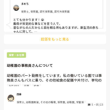
片付けないとテレビ見せないよ

まめち
→一緒に片付けよう

保育士, 保育園, 認可保育園, 認可外保育園
→競争しよう

→テレビみたいなら片付けよう

とても分かります！😭

義母が否定的な事などを言う人で、

みたいな、言い回し方ってあると思います。

昔ながらの人だからと目を瞑る所もありますが、新生児の赤ち
保育士としては色々な言い方浮かぶけど、一般職の人からし
ゃんに対して、

ぴーぴー泣かないでね。など言われ、絶句しました😱

たらわからないと思い、せめて否定的に言わないで！とだけ
回答をもっと見る
私はハッキリと否定的な言葉などは

伝えましたがイライラされました。

使わないでくださいと伝えています！

主人に対しても、

私は保育士として、母親として

保育・お仕事
子供に対して、命令や否定的な言葉はかけないから、あなたが
使ったら注意するからね！と口を酸っぱくして伝えました。

幼稚園の事務員さんについて
正直言うと、保育士は専門、勉強して子どものプロになってい
るので、

幼稚園のパート勤務をしています。私の働いている園では事
一般の人からすると、

務員さんもバスに乗り、その他給食の配膳や片付け、挙句の
何故、否定的な言葉をかけたらダメなのか、微妙なニュアンス
果てに製作の手伝いなどをしてくれます。行事にも参加して
お片付け
行事
給食
は子供には分からないだろう、など、

くれます。

？が多いんだと思います。😓

ですが今年度でその方は辞めると言っていて、理由を聞いて
分からないのであれば、私の声掛けを

四季
よく聞いて、聞いていても分からないなら質問して！と言って
みると普通の事務がやりたいとの事でした。しばらく休職し
います。

保育士, 幼稚園教諭, その他の職種, 保育園, 幼稚園, 学童保育, 
ていて最近復帰されたのですが、もう保育士も同然みたいな
5
・
05/23
児童施設
否定的な言葉を使うことで、

仕事ぶりでなんか思っていたのと違うと仰っていました。皆
子供がどう思うか、どうゆう行動が多くなるか、なども具体的