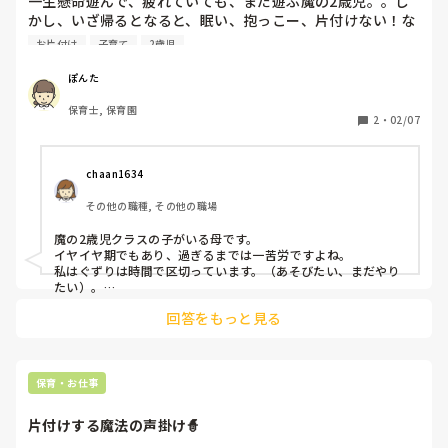
一生懸命遊んで、疲れていても、まだ遊ぶ魔の2歳児。。し
私は1人この膨大な数の封筒の金額を確認する…

かし、いざ帰るとなると、眠い、抱っこー、片付けない！な
今日は血管切れそうでした…

どなどとなること多々ありませんか！

お片付け
子育て
2歳児
いつも文句言わず雑務もやってるのにこんな扱いあります
そんな仕事をしながら子育てをするママさんに質問です。

か？

ぽんた
なんで？

嫌な顔ひとつせずやっているのに！

保育士, 保育園
2
・
02/07
どうしたら良いですか…

chaan1634
とりあえず明日も遅バスなのでそれが終わったら膨大な量の
お金の確認をするのですが、その前にあたかもわざとの用に
その他の職種, その他の職場
違うまた仕事を押しつけてこないか心配です。

もう嫌…

魔の2歳児クラスの子がいる母です。

イヤイヤ期でもあり、過ぎるまでは一苦労ですよね。

3月まで頑張らずに辞めようかな。

私はぐずりは時間で区切っています。（あそびたい、まだやり
たい）。

めっちゃ怒り奮闘して書いた愚痴、読んで頂きありがとうご
家の中なら何分後まで。保育所でのぐずりは先生にお任せして
回答をもっと見る
います。

あとは別のことに気を向けさせたり、機嫌をとってなんと
か、、といったところです。

イヤイヤぐずりも成長のステップですね。。

保育・お仕事
みなさんがんばりましょう。
片付けする魔法の声掛け🧙