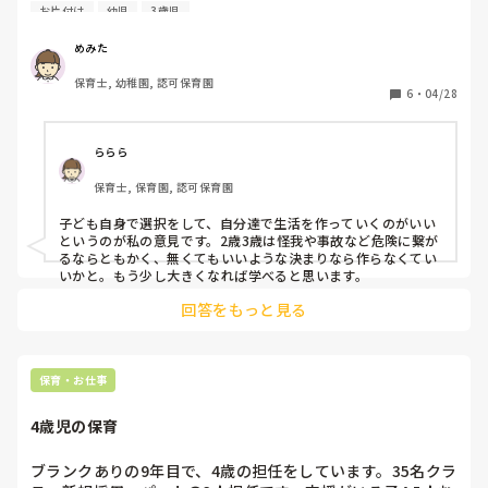
うしても玩具であそび続けたいという子がいます。

お片付け
幼児
3歳児
ずもなく、時間が過ぎるばかり…

おやつはいらない。あそびたい。

定時で先生たちはお疲れ様でーすと帰っていき、理事の先生
それは、その子の気持ちなので尊重します。

めみた
が「気をつけて帰ってねー」と…

あそんでいてもいいけれど、先生の見えるところでお願い
いやあなたたち担任やろ…

保育士, 幼稚園, 認可保育園
ね。と言っています。おやつも食べないといいます。

6
・
04/28
なんであなたたちのクラスの行事費やってるのに…帰るの？

しかも、理事の先生、その帰る先生達に気をつけて帰ってね
2歳児の姿としては、よくあることかと思うのですが

ーってなに？

2歳児クラスも後半になってくると、幼児クラスへの準備と
ららら
え…私は？

してある程度は約束事やルール、規範を知って欲しいと思い
私は帰れへんの？

保育士, 保育園, 認可保育園
ます。あそんでいる最中にそろそろお片付けしておやつだか
らね、と心の準備ができるように伝えたり繰り返し伝えたり
私は1番通勤時間が長いのに…

子ども自身で選択をして、自分達で生活を作っていくのがいい
はしているのですが癖になっているのか絶対にあそびたい、
というのが私の意見です。2歳3歳は怪我や事故など危険に繋が
バスと電車合わせて1時間半掛かるし整骨の病院も予約して
おやつは食べない、といいます。

るならともかく、無くてもいいような決まりなら作らなくてい
るのに…

いかと。もう少し大きくなれば学べると思います。
個人的には子どものやりたいこと、あそびたいならあそんで
けど、計算が終わらない…

回答をもっと見る
いてもいいのかなと思うのですが、、、。3歳児クラスにな
積もり積もった封筒…

り、見てくれる保育士の数もぐっと減り、目や手が行き届か
今日中に終わらせろと言われてなきそうになっていました。

なくなると、その時にはその子自身が苦労するのではないか
結局終わらなく気づいたら6時前…

と心配になったりもします。

保育・お仕事
これを今日中？

家帰りたい…

その子の気持ちの尊重と、約束事やルール、規範を知らせる
4歳児の保育
私も家に帰りたい…

ことのどちらを大切にすべきか悩んでいます。

溜まりかねて定時過ぎてるんですがと言うと「じゃぁ明日や
みなさんはどう思われますか？

ブランクありの9年目で、4歳の担任をしています。35名クラ
ってください」と言われ…

具体的にどうしているかも、アドバイスいただけるとうれし