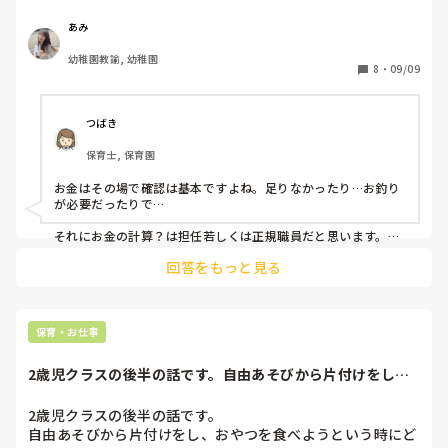
今日帰りのバスから帰園後、トイレに行く間も無く（4時ご
あみ
ろ）そくざに「先生、全学年のお金計算して紙に書き出して
幼稚園教諭, 幼稚園
ください。」

8
・
09/09
それは、各クラス（3学年合わせて6クラス）の保護者が持っ
てきた行事費の事でした。

それぞれクラスの詳細を表にして子どもの名前の判子も全学
つばき
年おして計算しろと…

保育士, 保育園
それをしようと思ったら、「先生、私のクラスの絵の具を15
色といてください。それから画用紙にトイレットペーパーを
お金はその場で確認は基本ですよね。足りなかったり…お釣り
はって10枚用意してください。」

が必要だったりで…

と…

定時は5時15分…既に4時半前でした…

それにお金の計算？は担任若しくは正規職員だと思います。私
の園は非正規=無資格ではないので。それか以前担任経験のあ
私はその先生に質問しました。「今からこれだけの絵の具と
回答をもっと見る
る先生がやるべきだと思いますね。あみさんを否定する訳じゃ
いて画用紙にトイレットペーパー貼ったのを何枚か作って、
ありませんが間違いもあると大変なので💦

全学年の行事費の計算ができますか？」と…

そしたらその先生が「はい、できますよー」と…

製作の準備も基本は担任だと思います。しかし担任が全てだと
（いや、無理やろ…てか各クラスの行事費も絵の具も担任が
大変なのでそういうときに手伝う程度なら分かるのですが…

保育・お仕事
責任もってやれよ）と思いました…

なんか私の考えとも合わない気がします。

2歳児クラスの後半の話です。自由あそびから片付けをし、
今日もお疲れ様でした。
でも、文句言わず絵具を解き終わりやっと全学年の行事費の
おやつを食べよう...
計算をするために各家庭から集めた封筒を出し…（てか、各
2歳児クラスの後半の話です。

家庭から集めた封筒のお金担任がすぐに確認しろよ）

自由あそびから片付けをし、おやつを食べようという時にど
計算していましたがもうあと15分しかありません。できるは