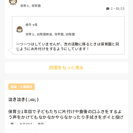
保育士, 保育園
2
・
03/15
のりっち
保育士, 幼稚園教諭, 保育園, 幼稚園
一つ一つはしていませんが、次の活動に移るときは保育園と同
じようにお片付けをするようにしています！
回答をもっと見る
職場・人間関係
泣き泣き( ;ᯅ; )
保育士1年目で子どもたちに片付けや食後の口ふきをするよ
う声をかけてもなかなかやらなかったり手拭きをポイと投げ
たりされて、聞いてくれないなぁって鬱になりそうな時に先
鬱
お片付け
新卒
輩保育士が出てきて｢○○せんせい(私)の言うことちゃんと