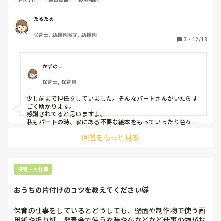
お片付け
環境構成
保育補助
30代ですが、ずっとペーパー保育士だったので、保育の現場
は初です(有償ボランティアでお子さんを預かったりはして
たるたる
いました)

保育士, 幼稚園教諭, 幼稚園
3
・
12/18
今の園には夏前から勤め出したのですが、元々未満児がいな
かった園だとのことで(1歳のお誕生日を過ぎた０歳児の学年
の子の保育に至ってはまだ2年目との事。誕生日前の子は預
かずのこ
かっていません)おもちゃがあまりありません

保育士, 保育園
雨の日などは2歳くらいの子向けのおもちゃで何となく遊ん
でいる感じです

少し前まで担任をしていました。そんなパートさんがいたらす
(コーナーなどは設定してなく｢今日はブロックとぬいぐる
ごく助かります。

み｣などと保育士主導でおもちゃを限定して広げて遊ばせる
感謝されてると思いますよ。

感じです)

私もパートの時、家にある不要な絵本をもっていったり色々勝
手にやってましたよ。
回答をもっと見る
また、その年代の子たちが取り出しやすい位置におもちゃの
収納場所があり、給食前後のちょっとした隙に取り出してし
まったりとバタバタしています

保育・お仕事
そこで家にあった不要な布で目隠しカーテンを作ったり、オ
ムツ替えの順番待ちなどの時に0歳児(満1歳児)がちょっと触
おうちの片付けのコツを教えてください😿
って気を紛らわせられる程度の手作りマラカスを何個か持っ
て行ったりしたのですが、入って一年も経たないパートが、
保育の仕事をしているとどうしても、壁面や制作物で使う画
担任に相談の上とはいえ出しゃばりすぎてしまった気がして
用紙や折り紙、発表会で使う衣装や布などなど仕事の物がお