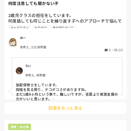
巡回指導の職員に見せるのもアリです！
たが、なかなか進まず子どもたちも落ち着かないので私が進
何度注意しても聞かない子
めました。一つの活動が、終わると片付けを私がし始めると
一緒になって語っせるため、先生はまとめなきゃと

2歳児クラスの担任をしています。

失礼だけどイラついて言いました。普段から同じ行動をしよ
何度話しても同じことを繰り返す子へのアプローチで悩んで
うとするので、それではダメなんですよと伝えていてもやは
います。

キャラクター
お片付け
身の回りのこと
りダメでした。

・1歳6ヶ月男の子

・パズル、製作、紐通しなど手先を使った遊びは集中して取
みー
話し合いもなされず、指導当日を迎えることが私は信じられ
り組むことができる

ません。
保育士, 公立保育園
・一度やったパズルはすぐ覚える　

5
・
05/15
・トーマスが好きで、トーマスの名前を全部覚えている、数
字が好き

・気に入った単語を何回も口ずさむ。

らい
・集団で動く時は部屋を走り回りみんなと同じことができな
保育士, 保育園
い

(片付け、保育士の話を聞く、手を繋いで歩くなど)

加配保育士をしています。

・身の回りのことは個別に援助が必要

投稿を見る限り、デコボコさがありますね。

・遊びが見つからない、イライラしている日は物を投げた
まだ1歳6ヶ月という事で、難しいですが、言葉より視覚支援の
り、好きなパズルさえもバラバラにする

方がいいと思います。

言葉ではなく、絵表示で、その都度伝えていく方法。

・こちらが注意しても聞かない、強く話をしても目を合わせ
回答をもっと見る
でも、言われたからと言ってやらなくなる訳ではないと思いま
ないでごまかす、笑う、関係ないことを話す

す。

・泣いてしまうと何も耳に入らない

その都度絵表示を見せながら「〇〇だよ」と絵と言葉を伝えて
・褒めても次につながらない、褒められたから頑張ろうとい
いく。

う気持ちがない

保育・お仕事