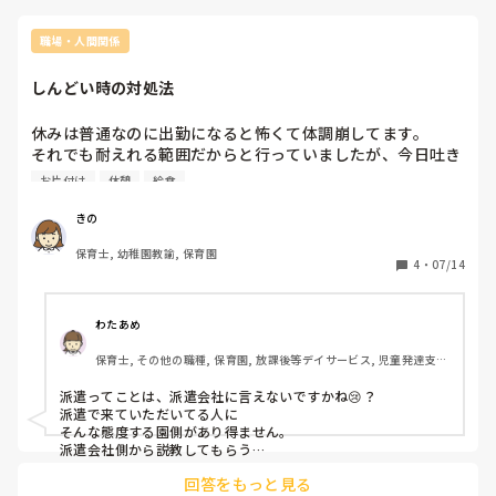
職場・人間関係
しんどい時の対処法
休みは普通なのに出勤になると怖くて体調崩してます。

それでも耐えれる範囲だからと行っていましたが、今日吐き
気もあって喉も痛く泣きそうで休んでしまいました

お片付け
休憩
給食
園長先生から毎日何かしら指導があります。

きの
・短すぎる時間設定での作業で、終わらなければ何分遅れて
保育士, 幼稚園教諭, 保育園
るから〜と遠回しに責めらる

4
・
07/14
・他の先生の片付け忘れや、ミスもたまたまその場一緒にい
た私が指導を受ける

・常に「保護者から〜、」「調理員さんから〜」と私にクレ
わたあめ
ームがあったとのことで身だしなみ指導(例:出勤の時帽子被
保育士, その他の職種, 保育園, 放課後等デイサービス, 児童発達支援
ってると表情が見えづらいから服装意識して)

施設
・「昨日も先週も言ったけどさ」と覚えのないことで指導を
派遣ってことは、派遣会社に言えないですかね😢？

受け、初めて聞いたことを伝えても「いや言ってるから」的
派遣で来ていただいてる人に

な感じでお怒りの様子

そんな態度する園側があり得ません。

派遣会社側から説教してもらう

レベルです😤！

その他多々あり、出勤が怖くなってきました。

回答をもっと見る
お昼休憩も事務所で給食を食べ、しかも食器を返す時間も考