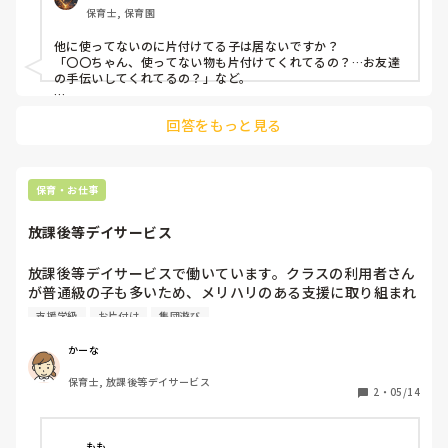
保育士, 保育園
他に使ってないのに片付けてる子は居ないですか？

「〇〇ちゃん、使ってない物も片付けてくれてるの？…お友達
の手伝いしてくれてるの？」など。

居なかったら「〇〇くん、いっぱい片付けてくれてるの？あり
回答をもっと見る
がとう。お部屋が綺麗になっていくね！」など。

やって欲しい事をそのまま言うのではなく、子どもたちは褒め
て欲しいので、率先してヤル気をもってやってくれると思いま
すよ☺️
保育・お仕事
放課後等デイサービス
放課後等デイサービスで働いています。クラスの利用者さん
が普通級の子も多いため、メリハリのある支援に取り組まれ
ています。片付け、集団遊びを時間を決めて毎日行います。
支援学級
お片付け
集団遊び
メリハリのある支援を行っている放デイはありますか？？ど
んなことしているのか、ルールなど教えてほしいです。
かーな
保育士, 放課後等デイサービス
2
・
05/14
もも