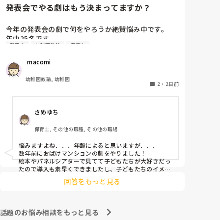
発表会でやる劇はもう決まってますか？
今年の発表会の劇で何をやろうか絶賛悩み中です。

年中25名です。

発表会
幼稚園教諭
保育士
過去に「これは子どもたちも楽しんで大成功だっ
た！」「観客の保護者にも好評だった！」という劇の
 macomi
演目があれば、ぜひ教えてほしいです！

幼稚園教諭, 幼稚園
2
・
2日前
さめゆち
保育士, その他の職種, その他の職場
悩みますよね．．．年齢によると思いますが．．．

数年前におばけマンションの劇をやりました！

絵本やパネルシアターで見てて子どもたちが大好きだっ
たので導入も素早くできましたし、子どもたちのイメー
ジも膨らみやすく自分たちでセリフをどんどん覚えて練
回答をもっと見る
習も本番も楽しんでました！

もし参考になれば．．．
話題のお悩み相談をもっと見る