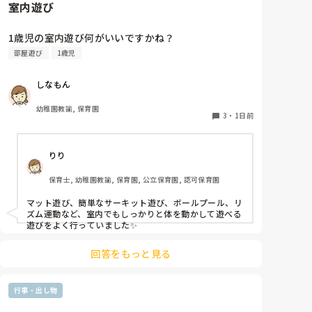
室内遊び
1歳児の室内遊び何がいいですかね？
部屋遊び
1歳児
しなもん
幼稚園教諭, 保育園
3
・
1日前
りり
保育士, 幼稚園教諭, 保育園, 公立保育園, 認可保育園
マット遊び、簡単なサーキット遊び、ボールプール、リ
ズム運動など、室内でもしっかりと体を動かして遊べる
遊びをよく行っていました✨
回答をもっと見る
行事・出し物