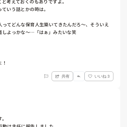
と考えておくのもありですよ。

ていう話とかの時は。

人ってどんな保育人生築いてきたんだろ〜、そういえ
しよっかな〜…「はぁ」みたいな笑

よ！
共有
いいね 3
。

動は主任に報告しました。
