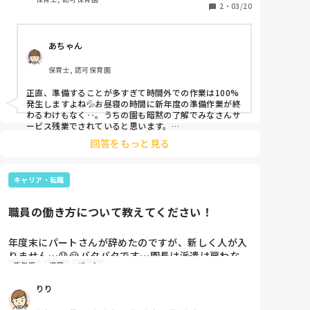
クラスの準備、する時間は勤務時間内にはありませ
2
・
03/20
しれません。まだ新年度始まって半月ですし、そこま
ん。

で怒らなくてもいいんじゃないか？と思ってしまうの
ですが、やはりわたしは甘いのでしょうか…
あちゃん
おもちゃもあまりないようなので、

家で手作りのおもちゃを用意したり、

保育士, 認可保育園
月案週案、大まかな日案を考えたり

部屋の配置を考えたりはしています。

正直、準備することが多すぎて時間外での作業は100%
発生しますよね💦お昼寝の時間に新年度の準備作業が終
どうしたら良いのでしょうか。

わるわけもなく‥。うちの園も暗黙の了解でみなさんサ
ービス残業でされていると思います。

園に直談判できるならそれが一番いいと思います！質問
園長に話をして、時間外で前残業後残業させてもらう
回答をもっと見る
者さんが手立てをうってくれたことで対策ができたら、
しかないですよね。

ほかの職員の方も喜びますよね！思っていることはみな
同じだと思うので、まずは相談できそうな先輩保育士さ
キャリア・転職
んに考えを伝えてみるのも良いかもしれないと思いまし
た。

準備‥ともに頑張りましょう！
職員の働き方について教えてください！
年度末にパートさんが辞めたのですが、新しく人が入
りません…😰😭バタバタです…園長は派遣は雇わな
新年度
退職
パート
い！と一点ばりで…みなさんの園は正職員、派遣、パ
ートなどの割合はどんな感じですか？？！　
りり