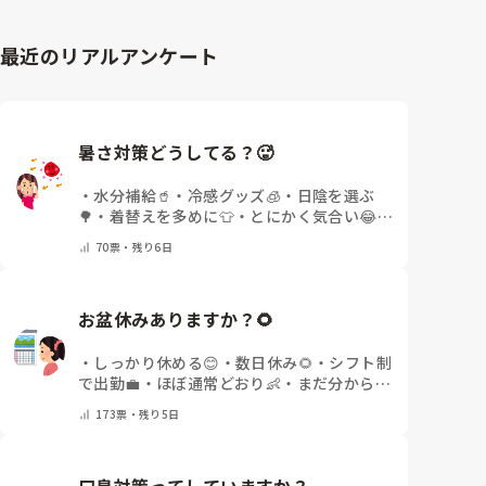
最近のリアルアンケート
暑さ対策どうしてる？🥵
・
水分補給🥤
・
冷感グッズ🧊
・
日陰を選ぶ
🌳
・
着替えを多めに👕
・
とにかく気合い😂
・
その他(コメントで教えてください)
70
票・
残り6日
お盆休みありますか？🌻
・
しっかり休める😊
・
数日休み🌻
・
シフト制
で出勤💼
・
ほぼ通常どおり👶
・
まだ分からな
い🤔
・
その他(コメントで教えてください)
173
票・
残り5日
口臭対策ってしていますか？