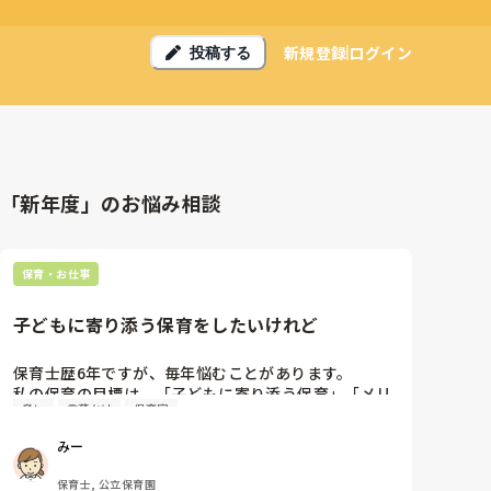
新規登録
ログイン
投稿する
「新年度」のお悩み相談
保育・お仕事
子どもに寄り添う保育をしたいけれど
保育士歴6年ですが、毎年悩むことがあります。

私の保育の目標は、「子どもに寄り添う保育」「メリ
脅し
言葉かけ
保育室
ハリも大切に」です。

今まで未満時クラスの単担任経験しかありませんが、
みー
毎年子どもの甘えをどこまで受け止めるべきか悩みま
す。今のクラスでは、在園児は試し行動が見られ、新
保育士, 公立保育園