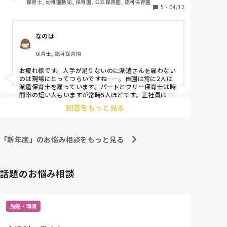
保育士, 幼稚園教諭, 保育園, 公立保育園, 認可保育園
5
・
04/12
なのは
保育士, 認可保育園
お疲れ様です。人手が足りないのに派遣さんを雇わない
のは現場にとってつらいですね……。自園は常に2人は
派遣保育士を雇っています。パートとフリー保育士は時
間帯の短い人もいますが常時5人ほどです。正社員は各
クラスに幼児なら1人、乳児なら2人の配置です。
回答をもっと見る
「新年度」のお悩み相談をもっと見る
話題のお悩み相談
施設・環境