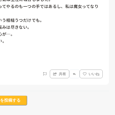
ってやるのも一つの手ではあるし、私は魔女ってなり
う相槌うつだけでも。

みは尽きない。

が…。

。

共有
いいね
を投稿する