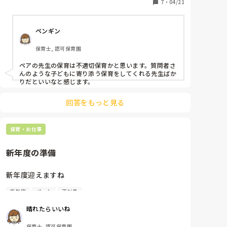
入園児は私の対応では座ったり、自分で食べる姿が見
7
・
04/21
られないことが多いです。

新入園児→ママは？と泣き続けるが、他のクラスの先
ペンギン
生が見に来ると「ないてない」と泣き止み、泣かずに
過ごします。そのため、ペアの先生は「〇〇ぐみの先
保育士, 認可保育園
生くるよ」「赤ちゃんぐみいく？！」と脅し文句のよ
うなことばかりその子に言います。また、ペアの先生
ペアの先生の保育は不適切保育かと思います。質問者さ
が給食でそばにいると自分で食べようとしますが、私
んのような子どもに寄り添う保育をしてくれる先生ばか
がそばに行くと「がんばってる(私が以前、〇〇くんが
りだといいなと感じます。
んばってるねと声かけたから)」「ママ」と泣き、「泣
いてる？」と聞くと「ないてない」と言うけど自分で
回答をもっと見る
食べようとはしないので、「大きい口でたべられるか
なー？」「わー！すごい！じぶんで食べられたね」な
ど声をかけますが、かけなければ自分で食べようとし
保育・お仕事
ません。ちなみに、ペアの先生に新入園児が「がんば
ってる」というと、「がんばってないよ！自分で食べ
新年度の準備
られるのにたべないじゃん！」と言います。

在園児も、できるのにやらないことが多く、ペアの先
新年度迎えますね

生は部屋に閉じ込めたり、強く叱ったりして言い聞か
せていますが、わたしはできるだけ優しく伝えるよう
新年度
パート
正社員
入職数ヶ月で扶養内パートから正職員になります。

にしています。それでもダメな時は「やるときはやる
よ！」と低い口調で目を合わせて伝え、手を添えなが
晴れたらいいね
今の勤務時間内はどこかのクラスに入って補助をし1
ら一緒にやっています。きっとペアの先生は、わたし
日が終わります。

のことを甘いとかメリハリがないとか思っているかも
保育士, 認可保育園