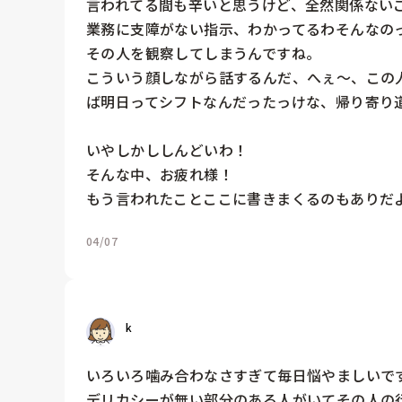
言われてる間も辛いと思うけど、全然関係ないこ
業務に支障がない指示、わかってるわそんなのっ
その人を観察してしまうんですね。

こういう顔しながら話するんだ、へぇ〜、この
ば明日ってシフトなんだったっけな、帰り寄り道
いやしかししんどいわ！

そんな中、お疲れ様！

もう言われたことここに書きまくるのもありだ
04/07
k
いろいろ噛み合わなさすぎて毎日悩やましいです
デリカシーが無い部分のある人がいてその人の行