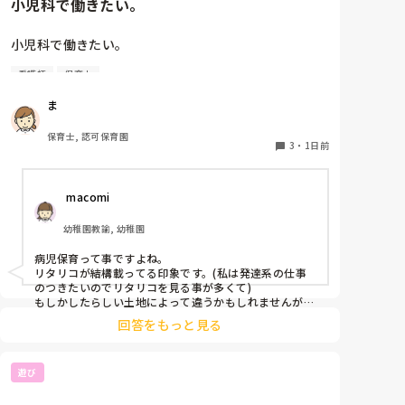
小児科で働きたい。
小児科で働きたい。

看護師
保育士
保育士2年目です。

ま
今は保育園勤務ですが、

本当は小児科で保育士として

保育士, 認可保育園
働きたいです。

3
・
1日前
しかし、地方なのかそのような求人が

 macomi
ほぼなく、ホームページなどもチェック

していますが見つかりません😭

幼稚園教諭, 幼稚園
もともと、看護師を目指していたのもあって、、

病児保育って事ですよね。

もちろん医療的なことができないのは

リタリコが結構載ってる印象です。(私は発達系の仕事
わかっていますが💦

のつきたいのでリタリコを見る事が多くて)

もしかしたらしい土地によって違うかもしれませんが、
検索してみてください！
何かよい求人サイトなどがあれば

回答をもっと見る
教えてください。
遊び