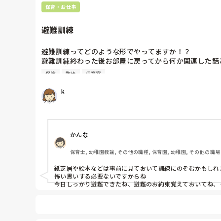
保育・お仕事
避難訓練
避難訓練ってどのような形でやってますか！？

避難訓練終わった後お部屋に戻ってから何か関連した話
先日避難訓練があり火災をそうていした保険だったんで
保険
散歩
保育室
ず何を考えたのかクラスリーダー(男性保育士)がタブレ
2歳児に見せるものでしょうか！？

k
他に方法無かったのかと思いますが…。

当然怖がる子もいます。

これは間違いではと思ったりしてます。

どう思いますか
かんな
保育士, 幼稚園教諭, その他の職種, 保育園, 幼稚園, その他の職場
紙芝居や絵本などは事前に見ておいて訓練にのぞむかもしれ
怖い思いする必要ないですからね

今日しっかり避難できたね、避難のお約束覚えておいてね、