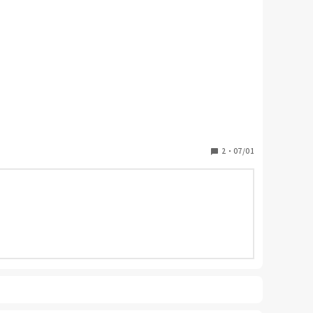
ですが終わってから部屋に戻りすぐに散歩出発とはなら
2
・
07/01