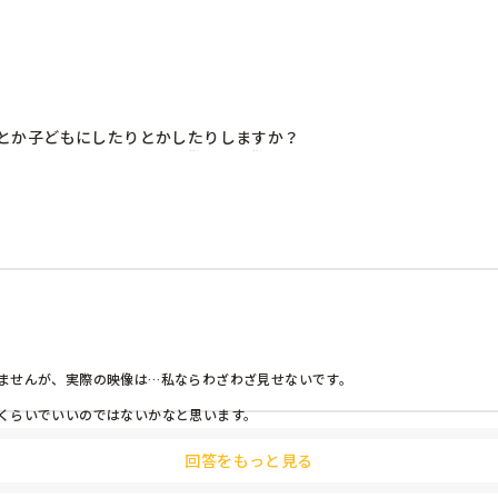
とか子どもにしたりとかしたりしますか？

すけど…全クラスで指定避難所に避難して話を聞くまでは良かったん
ットで実際に起きた火災の映像を探し子どもに見せ話をする。

ませんが、実際の映像は…私ならわざわざ見せないです。

くらいでいいのではないかなと思います。
回答をもっと見る