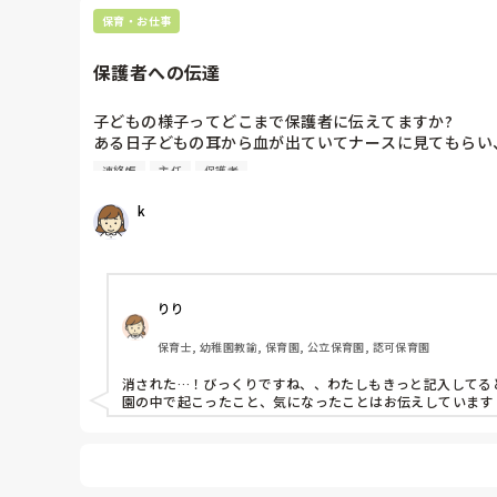
保育・お仕事
保護者への伝達
子どもの様子ってどこまで保護者に伝えてますか?

ある日子どもの耳から血が出ていてナースに見てもらい
し送りの欄に記入されていたのをクラスリーダーに消され
連絡帳
主任
保護者
キズが無かったからと…。

出血していたとしてもキズが無い場合は伝えないよいもの
k
事実は伝えておいた方が良いと思いますけどね。

りり
保育士, 幼稚園教諭, 保育園, 公立保育園, 認可保育園
消された…！びっくりですね、、わたしもきっと記入してると
園の中で起こったこと、気になったことはお伝えしています