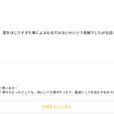
、耳をほじりすぎた事によるものではないかという見解でしたがお迎
ました。

なんですかね。

思います！

！家からだったとしても、気にしてた様子だったり、経過としてお伝えするほう
回答をもっと見る