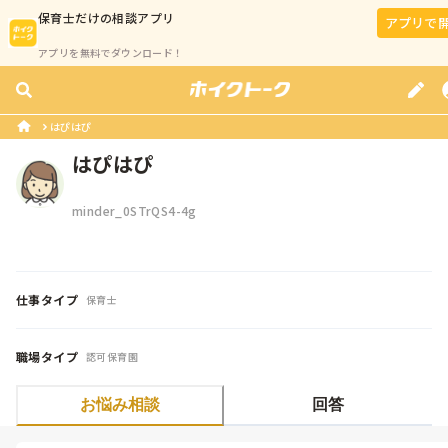
保育士
だけの相談アプリ
アプリで
アプリを無料でダウンロード！
はぴはぴ
はぴはぴ
minder_0STrQS4-4g
仕事タイプ
保育士
職場タイプ
認可保育園
お悩み相談
回答