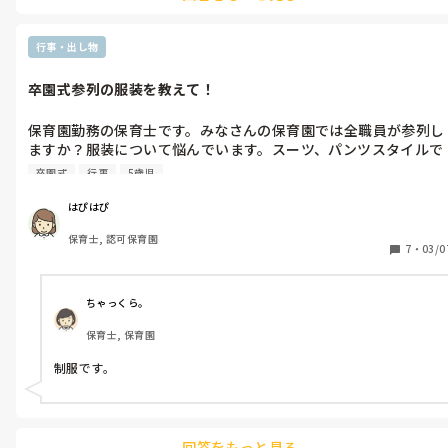
に頼んでまとめてつくっていました。

PC上でつくれるし、切り貼りしたりコメントも入れられたりするの
で、割とやりやすかったように感じています。

行事・出し物
ただ、レイアウトや写真選びはどちらにせよ発生してくるし、子ど
卒園式参列の服装を教えて！
もたちがそれぞれ同じくらい写真があるようにするから、そこは変
わらずに時間はかかりました。

保育園勤務の保育士です。みなさんの保育園では全職員が参列し
アルバムは、その時の担任や園のオリジナリティがあっていいです
ますか？服装について悩んでいます。スーツ、パンツスタイルで
よね♪

考えているのですが、良いメーカー、ブランドなどありますか？
卒園式
行事
5歳児
また、年長担任はどんな服装でしょうか。以前は担任は袴スタイ
ルが多かった印象ですが、最近はどうですか？
はぴはぴ
保育士, 認可保育園
7
・
03/0
ちゃっくら。
保育士, 保育園
制服です。
回答をもっと見る