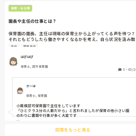
保育・お仕事
園長や主任の仕事とは？
保育園の園長、主任は現場の保育士から上がってくる声を待つ？
それともどうしたら働きやすくなるかを考え、自ら状況を汲み取
ろうとする？マネジメントの正解は？みなさんの職場の実態が知
主任
園長先生
りたい。声が上がらないから不満はないのかと思ってたよって上
司は言うけど、声を上げられない風通しの悪さに気付いて欲し
はぴはぴ
い。そして、残業代はでますか？持ち帰り仕事が当たり前。申請
保育士, 認可保育園
すれば出すよとは言うが、誰も申請しない。そもそも申請したと
3
・
03/2
ころで許可されないでしょという現場の本音。
さーは
保育士, 保育園
小規模認可保育園で主任をしています

「ひとクラス分の人数だから」と言われましたが保育の他小さい園
のわりに書類や行事が多く大変です

残業代は出ません

回答をもっと見る
1時間残業したらその分どこかで早く帰る...という形です