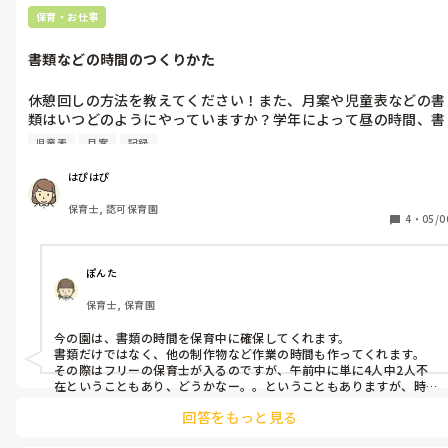
保育・お仕事
書類などの時間のつくりかた
休憩回しの方法を教えてください！また、月案や児童表などの書
類はいつどのようにやっていますか？学年によって昼の時間、書
類に使える時間は違うと思いますが、工夫していることはありま
児童表
月案
記録
すか？
はぴはぴ
保育士, 認可保育園
4
・
05/0
ぽんた
保育士, 保育園
今の園は、書類の時間を保育中に確保してくれます。

書類だけではなく、他の制作物など作業の時間も作ってくれます。

その際はフリーの保育士が入るのですが、午前中に単に4人中2人不
在ということもあり、どうかなー。。ということもありますが、時
間を確保してくれるのは大変ありがたあです。
回答をもっと見る