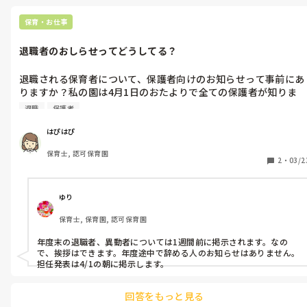
保育・お仕事
退職者のおしらせってどうしてる？
退職される保育者について、保護者向けのお知らせって事前にあ
りますか？私の園は4月1日のおたよりで全ての保護者が知りま
す。一応、担任発表が貼り出して3月28日ごろにあるため、どこ
退職
保護者
にも名前がないと分かると、質問を受けることがあります。人に
よっては挨拶できずにさようならすることも。みなさんの園はど
はぴはぴ
うですか？
保育士, 認可保育園
2
・
03/2
ゆり
保育士, 保育園, 認可保育園
年度末の退職者、異動者については1週間前に掲示されます。なの
で、挨拶はできます。年度途中で辞める人のお知らせはありません。

担任発表は4/1の朝に掲示します。
回答をもっと見る