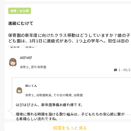
保育・お仕事
進級にむけて
保育園の新年度に向けたクラス移動はどうしていますか？娘の子
ども園は、3月1日に進級式があり、1つ上の学年へ。担任は旧の
クラスの保育者。私の勤める保育園は、本日クラス移動があり、
新年度
保育士
0は1へ。1は2へ。とひとつずつ進級し、環境に慣れる時間を設
ています。卒園児は、ホールで過ごします。みなさんは進級に向
はぴはぴ
けて、どんな流れで行っていますか？
保育士, 認可保育園
2
・
03/2
ほいくん
保育士, 幼稚園教諭, その他の職種, 幼稚園
はぴはぴさん、新年度準備お疲れ様です。

環境に慣れる時間を設ける取り組みは、子どもたちの安心感に繋が
る素晴らしい流れですね。

回答をもっと見る
私の勤務先では、3月後半に新しいクラスへ短時間ずつ遊びに行き、