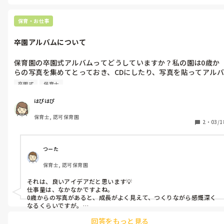
新しい担任や環境と顔見知りになる「慣らし期間」を設けています。

卒園児はホールでの合同保育や特別な行事を通じて、思い出を深めな
保育・お仕事
がら過ごすようにしています。

卒園アルバムについて
子どもたちが無理なく進級・卒園を迎えられるよう、こうした工夫
保育園の卒園式アルバムってどうしていますか？私の園は0歳か
らの写真を集めてとっておき、CDにしたり、写真を貼ってアルバ
ムを作ったりと、とても仕事量が多いです。保護者には喜ばれま
卒園式
保育士
すが。良いアイデア教えてください。
はぴはぴ
保育士, 認可保育園
2
・
03/1
つーた
保育士, 認可保育園
それは、良いアイデアだと思います💡

仕事量は、なかなかですよね。

0歳からの写真があると、成長がよく見えて、つくりながら感慨深く
なるくらいですが。

回答をもっと見る
個々につくっていたこともありましたが、最近だと、夢フォトとか