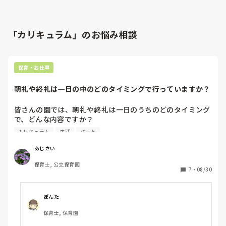
「カリキュラム」のお悩み相談
保育・お仕事
朝礼や終礼は一日の中のどのタイミングで行っていますか？
皆さんの園では、朝礼や終礼は一日のうちのどのタイミング
で、どんな内容ですか？

また、その時にいらっしゃらない先生方との共有はどのよう
カリキュラム
生活
パート
に行なっていますか？

あじさい
今年度よりマンモス園の私立幼稚園に転職しました。職員数
保育士, 公立保育園
もそれなりに多いことが強みですが、朝夕は時短勤務でいな
7
・
08/30
い先生が多いです。園全体として共通認識、共有するべきこ
とがされておらず、それが当たり前のように改善されない環
境にモヤモヤしています。

ぽんた
保育士, 保育園
例えば、基本は毎朝、園庭で体操をするのですが、学年ごと
にその日のカリキュラムによって、朝の体操の有無が違いま