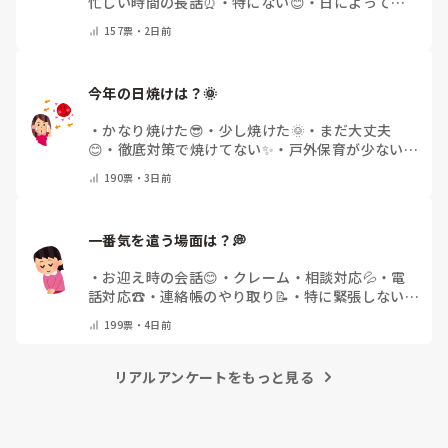
忙しい時間の長話⏰
・
特にない😊
・
日によって違
う🌿
・
その他(コメントで教えてください)
157
票・
2日前
今年の日焼けは？🌞
・
かなり焼けた😎
・
少し焼けた🌞
・
まだ大丈夫
😊
・
徹底対策で焼けてない✨
・
戸外保育が少ない
🌿
・
その他(コメントで教えてください)
190
票・
3日前
一番気を遣う場面は？💭
・
お迎え時の会話😊
・
クレーム・相談対応💦
・
電
話対応☎️
・
連絡帳のやり取り📝
・
特に緊張しない
🌿
・
その他(コメントで教えてください)
199
票・
4日前
リアルアンケートをもっと見る