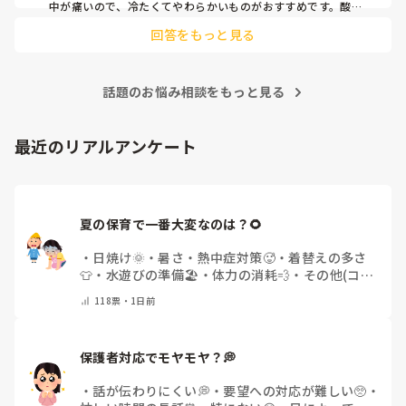
中が痛いので、冷たくてやわらかいものがおすすめです。酸味
のあるものや熱いものはしみてしまうことがあるので避けまし
回答をもっと見る
た。水分も少しずつこまめに摂れると安心ですよ。
話題のお悩み相談をもっと見る
最近のリアルアンケート
夏の保育で一番大変なのは？🌻
・
日焼け🌞
・
暑さ・熱中症対策🥵
・
着替えの多さ
👕
・
水遊びの準備🏖️
・
体力の消耗💨
・
その他(コメ
ントで教えてください)
118
票・
1日前
保護者対応でモヤモヤ？💭
・
話が伝わりにくい💭
・
要望への対応が難しい🥺
・