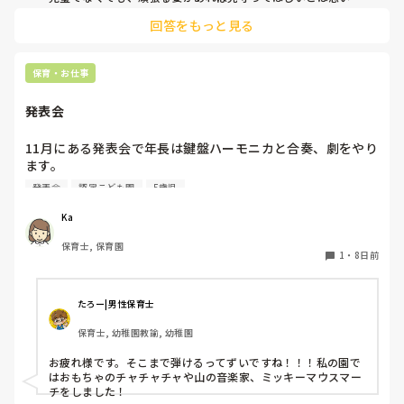
す。
回答をもっと見る
保育・お仕事
発表会
11月にある発表会で年長は鍵盤ハーモニカと合奏、劇をやり
ます。

鍵盤ハーモニカは年長になった4月から始まり、キラキラ星
発表会
認定こども園
5歳児
とかえるの歌、とんとんとんとんひげじいさんは弾けるよう
になりました。

Ka
発表会でオススメの曲ありますか？？

保育士, 保育園
鍵盤ハーモニカは二重奏にしようか迷っています！
1
・
8日前
たろー|男性保育士
保育士, 幼稚園教諭, 幼稚園
お疲れ様です。そこまで弾けるってずいですね！！！私の園で
はおもちゃのチャチャチャや山の音楽家、ミッキーマウスマー
チをしました！