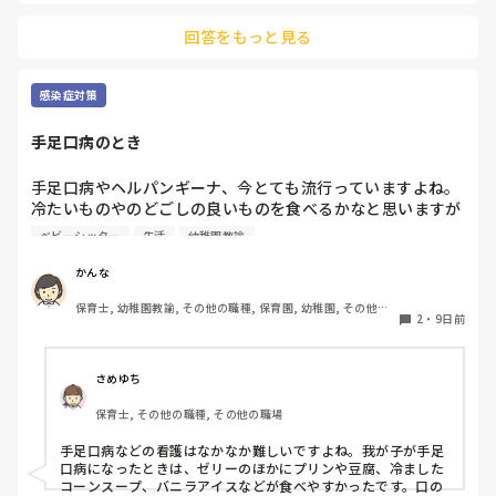
回答をもっと見る
感染症対策
手足口病のとき
手足口病やヘルパンギーナ、今とても流行っていますよね。

冷たいものやのどごしの良いものを食べるかなと思いますが

口内が痛くて食べられない子に、この商品が食べやすかっ
ベビーシッター
生活
幼稚園教諭
た。こうするとよかったということありますか？

何かありましたら教えてください！
かんな
保育士, 幼稚園教諭, その他の職種, 保育園, 幼稚園, その他の
2
・
9日前
職場
さめゆち
保育士, その他の職種, その他の職場
手足口病などの看護はなかなか難しいですよね。我が子が手足
口病になったときは、ゼリーのほかにプリンや豆腐、冷ました
コーンスープ、バニラアイスなどが食べやすかったです。口の