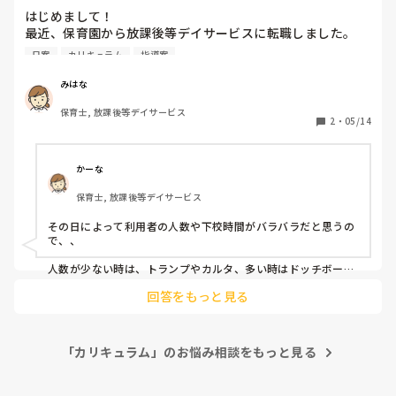
私はパートで担任でもないので、今は正規の職員のやり方に
はじめまして！

沿って保育を行なっていますが、

最近、保育園から放課後等デイサービスに転職しました。

園として主体性をうたっているわりには

大人主導の保育観が目につき、矛盾を感じ、このままここで
日案
カリキュラム
指導案
今、週案作成を任されているのですが…

働いていて自分は保育を楽しめるのかなーと思っています。

保育園とは全然違って戸惑っています（涙）

今後の参考にしたいので、

みはな
みなさんの園と比べ、この園の‘主体性’はどうなのか

保育士, 放課後等デイサービス
・どうやって1週間分の活動を決めていくのか

2
・
05/14
・子どもたち一人ひとりの特性をどう反映させるのか

・保護者やスタッフへの伝え方や書き方のポイント

かーな
など、経験者の方から「こんな風に考えるといいよ！」とい
保育士, 放課後等デイサービス
うアドバイスをいただけたら本当にうれしいです！

その日によって利用者の人数や下校時間がバラバラだと思うの
で、、

人数が少ない時は、トランプやカルタ、多い時はドッチボール
等

回答をもっと見る
行っています。

下校が遅い時は外遊びを避けたりしています。

低学年が多いときは壁面をしたり、

「カリキュラム」のお悩み相談をもっと見る
高学年が多い時は勝敗のある遊びを取り入れています。