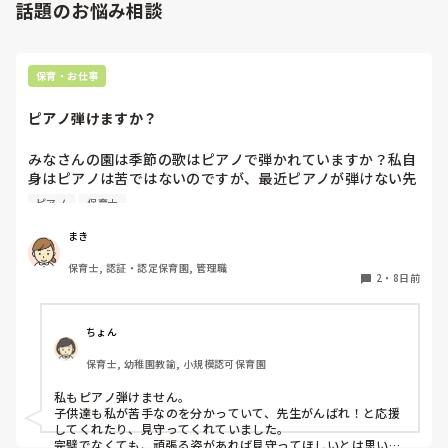
話題のお悩み相談
保育・お仕事
ピアノ弾けますか？
みなさんの園は季節の歌はピアノで弾かれていますか？私自
身はピアノは苦ではないのですが、最近ピアノが弾けない先
生が多く、季節の歌をうたう際に演奏が止まったり、弾き直
ピアノ
保育士
したり、不協和音になったり…ということがよくあります。
これならもう音源つかったほうがよい？と思うのですが、そ
まき
こは練習すべき…という声もあってよくわからなくなりまし
保育士, 認証・認定保育園, 管理職
た💦
2
・
8日前
ちょん
保育士, 幼稚園教諭, 小規模認可保育園
私もピアノ弾けません。

子供達も私が苦手なのを分かっていて、先生がんばれ！と応援
してくれたり、見守ってくれていました。

完璧でなくても、頑張る姿があれば見守ってほしいとは思いま