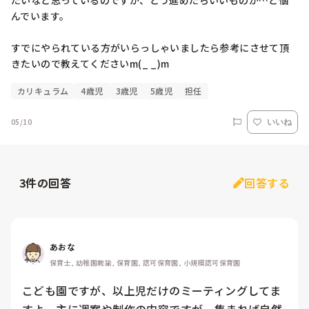
たいなと思っているのですが、どう進めたらいいものか…と悩
んでいます。

すでにやられている方がいらっしゃいましたら参考にさせて頂
きたいので教えてくださいm(_ _)m
カリキュラム
4歳児
3歳児
5歳児
担任
05/10
いいね
3
件の回答
回答する
あおな
保育士, 幼稚園教諭, 保育園, 認可保育園, 小規模認可保育園
こども園ですが、以上児だけのミーティングしてま