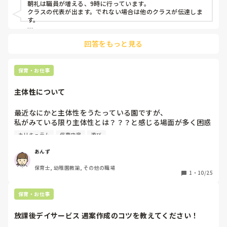
朝礼は職員が増える、9時に行っています。

す。そのようなことですら共通認識ができておらず、登園し
クラスの代表が出ます。でれない場合は他のクラスが伝達しま
てきた子どもへの声掛けに困ります。実際に、後から子ども
す。

たちを急いで園庭に出して…なんて日も多々あります。マン
内容は、口頭で伝えられ、アプリでもあげられるので、共有が
モス過ぎて大人数を移動させるのは大変ですし、何より子ど
回答をもっと見る
できます。

もたち自身が混乱しています。

(カリキュラム自体は1ヶ月分、事前に決まっているのに、謎
体操についてですが、週案はないのでしょうか？その日のこ
です。このようなことは大人が防げばいい話だと、私は考え
と、学年のことであれば、週案が確認しやすいかと思います。

保育・お仕事
てしまいます)

全体のこと、これからずっと変更することはアプリであげてい
主体性について
ます。
私自身が非正規で朝礼・終礼の時間にはいないため、正職・
フルタイムの先生に都度聞くのですが、上記の事柄以外でも
最近なにかと主体性をうたっている園ですが、

「分かんないんですけど、多分…」のような返事が返ってく
私がみている限り主体性とは？？？と感じる場面が多く困惑
ることが多く…。

しています。例えば

カリキュラム
保育内容
遊び
保育園・子ども園等では早番・中番・遅番など、職員間での
①お遊戯会では担任が決めた曲、メンバー、配置、衣装、振
別時間の勤怠が当たり前になっているかと思うのですが…ど
あんず
り付け、で子どもが踊る。

うされていますか？

保育士, 幼稚園教諭, その他の職場
②器楽に力を入れていて週に2回は講師を呼んで長時間練
私は、以前の勤め先では朝礼も終礼も全員で行っていたの
1
・
10/25
習。

で、工夫を教えていただけるとうれしいです。

③自由遊びでも、担任が用意した（もしくは子どもと相談し
保育・お仕事
て出した）玩具でしか遊べない。

放課後デイサービス 週案作成のコツを教えてください！
などです。
