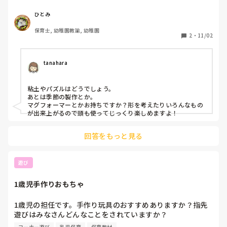
ひとみ
保育士, 幼稚園教諭, 幼稚園
2
・
11/02
tanahara
粘土やパズルはどうでしょう。

あとは季節の製作とか。

マグフォーマーとかお持ちですか？形を考えたりいろんなもの
が出来上がるので頭も使ってじっくり楽しめますよ！
回答をもっと見る
遊び
1歳児手作りおもちゃ
1歳児の担任です。手作り玩具のおすすめありますか？指先
遊びはみなさんどんなことをされていますか？

何か作ろうと思っていますが、なかなか思いつかず悩んでい
コーナー遊び
乳児保育
保育教材