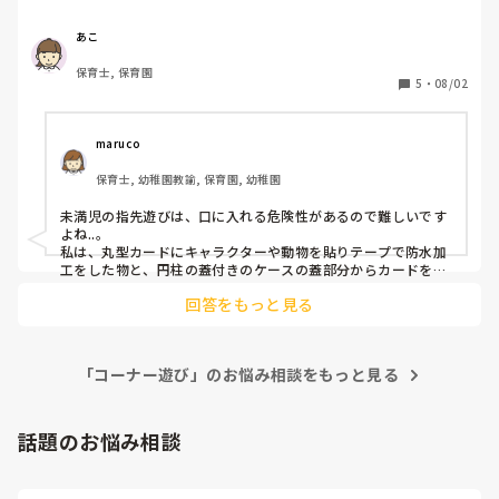
ます。
あこ
保育士, 保育園
5
・
08/02
maruco
保育士, 幼稚園教諭, 保育園, 幼稚園
未満児の指先遊びは、口に入れる危険性があるので難しいです
よね..。

私は、丸型カードにキャラクターや動物を貼りテープで防水加
工をした物と、円柱の蓋付きのケースの蓋部分からカードを落
とせるような切込みを入れて、カードを指で持ち、ケースに落
回答をもっと見る
としていくことを楽しめる玩具を作ったことがあります(*^^*)
うまく説明できず申し訳ありません💦子どもたちとても喜んで
いました！
「コーナー遊び」のお悩み相談をもっと見る
話題のお悩み相談