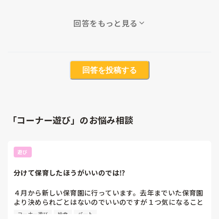
回答をもっと見る
回答を投稿する
「コーナー遊び」のお悩み相談
遊び
分けて保育したほうがいいのでは⁉️
４月から新しい保育園に行っています。去年までいた保育園
より決められごとはないのでいいのですが１つ気になること
があります。給食を食べるときに机は分けているのですが3
コーナー遊び
給食
パート