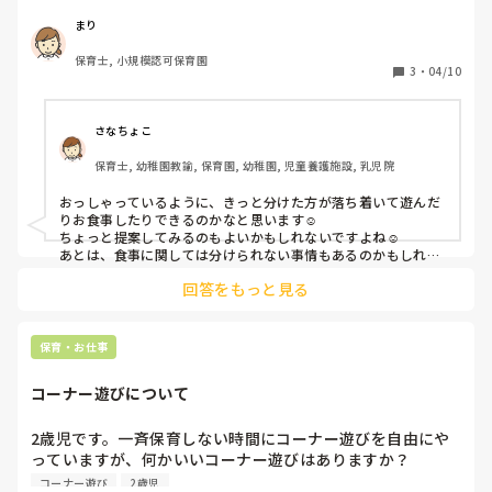
グループいっぺんに食べているので他の子が気になってしま
う子もいます。1グループずつ食べたら周りが気にならなく
まり
て落ち着いて食べれるのでわと思うのですが変わったばかり
保育士, 小規模認可保育園
ででしゃばって言いにくいです。また遊びもコーナー遊びを
3
・
04/10
設置して選べるよぉにしたら取り合いにならないのでわと思
うのですが…

みなさんの保育園ではどうしているか教えてほしいです。
さなちょこ
保育士, 幼稚園教諭, 保育園, 幼稚園, 児童養護施設, 乳児院
おっしゃっているように、きっと分けた方が落ち着いて遊んだ
りお食事したりできるのかなと思います☺️

ちょっと提案してみるのもよいかもしれないですよね☺️

あとは、食事に関しては分けられない事情もあるのかもしれな
いので、分けない場合の対策を考えてみて…ですかね。場所や
回答をもっと見る
メンバーを工夫してみたり。コーナー遊びはすぐ実施できそう
な感じもしますが、園の考え方もあるので、身近な先生にコー
ナー遊びを作ったりするのはどう思うか聞いてみたらよいかも
しれないですね☺️
保育・お仕事
コーナー遊びについて
2歳児です。一斉保育しない時間にコーナー遊びを自由にや
っていますが、何かいいコーナー遊びはありますか？

積み木、お絵描き、絵本、ブロックがマンネリしています。
コーナー遊び
2歳児