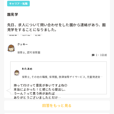
キャリア・転職
園見学
先日、求人について問い合わせをした園から連絡があり、園
見学をすることになりました。

私としては求人に応募したという認識ですが、『園見学をご
履歴書
持ち物
転職
案内させていただきたいです』とのことで持ち物について質
問しましたが、見学なので特にありませんとのこと

クッキー
保育士, 認可保育園
このような場合は本当に見学だけで終了なのでしょうか？

2
・
1日前
それとも、やはり履歴書や職務経歴書を持参した方が良いの
でしょうか？
わたあめ
保育士, その他の職種, 保育園, 放課後等デイサービス, 児童発達支援
施設
持って行けって意見が多いですよね🥺

本当によかった！と感じたら提出し、

うーん？って思う所があれば

ありがとうございましたとだけ

伝えて個人情報の履歴書は渡さず帰ります🥺！

回答をもっと見る
一応、持参の準備だけはしときます！
