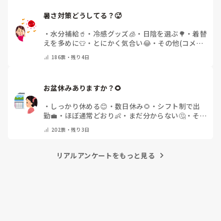
暑さ対策どうしてる？🥵
・
水分補給🥤
・
冷感グッズ🧊
・
日陰を選ぶ🌳
・
着替
えを多めに👕
・
とにかく気合い😂
・
その他(コメン
トで教えてください)
186
票・
残り4日
お盆休みありますか？🌻
・
しっかり休める😊
・
数日休み🌻
・
シフト制で出
勤💼
・
ほぼ通常どおり👶
・
まだ分からない🤔
・
その
他(コメントで教えてください)
202
票・
残り3日
リアルアンケートをもっと見る