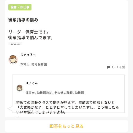
保育・お仕事
後輩指導の悩み
リーダー保育士です。

後輩指導で悩んでます。

初めて年長を持つ後輩がいますが

保育士
初めての割にわからないことを聞きにこなかったり、聞かな
いで様子見てると直前になるまで何もアクションがなかった
ちゃっぴー
り

保育士, 認可保育園
他の職員に聞いてる様子もなくて

1
・
1日前
もう何考えてるんだかさっぱりです。

よほど自分に聞きづらいのか、聞く必要性さえ感じないの
ほいくん
か、もうよくわからないです。

保育士, 幼稚園教諭, その他の職種, 幼稚園
対応にも悩みます。
初めての年長クラスで動きが見えず、直前まで相談もないと
「大丈夫かな？」とヒヤヒヤしてしまいますし、どう接したら
いいか悩んでしまいますよね。

後輩側は「何が分からないかも分からない状態」だったり、
回答をもっと見る
「こんなこと聞いたら迷惑かな」と抱え込んでいるケースがと
ても多いです。
