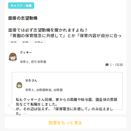
キャリア・転職
面接の志望動機
面接では必ず志望動機を聞かれますよね？

『貴園の保育理念に共感して』とか『保育内容が自分に合っ
てると思いました』等々が多いかと思いますが、実際はどう
面接
転職
保育士
なのでしょうか？

私自身、園の雰囲気とか園の規模、保育内容は勘案しますが
クッキー
正直なところ、家から通いやすいか、給与はどうか…という
保育士, 認可保育園
ところに重きを置いています

1
・
1日前
もちろんそんなことは話せませんが

皆さんは、志望動機をどのように答えていますか？また、本
音はどうですか？
せきさん
保育士, 幼稚園教諭, 幼稚園
私もクッキーさん同様、家からの距離や給与面、園全体の雰囲
気などで転職をしました。

が、その辺は伝えず、「保育理念に共感して」のみ伝えまし
た。

あとは、自分の長所や得意なことが活かせそうだと感じたと伝
回答をもっと見る