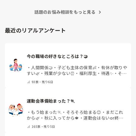
待つスタイルから一歩踏み出して、リーダー側から「〇〇の
話題のお悩み相談をもっと見る
件、どこまで進んだ？」「困ってることない？」と具体的に声
をかけて進捗を確認する仕組みを作ってみてください。

「毎日夕方に5分だけ進捗確認の時間を取る」などルール化し
最近のリアルアンケート
てしまうと、後輩も質問しやすくなりますよ。一人で抱え込ま
ず、声をかけやすい雰囲気作りから試してみてくださいね。
今の職場の好きなところは？🤝 
・
人間関係🤝
・
子ども主体の保育👶
・
有休が取りや
すい🌿
・
残業が少ない⏰
・
福利厚生・待遇✨
・
その
他(コメントで教えてください)
93
票・
残り6日
運動会準備始まった？🏃
・
もう始まった🏃
・
そろそろ始まる😊
・
まだこれ
から🌿
・
秋に入ってから🍁
・
運動会はないor終わ
った✨
・
その他(コメントで教えてください)
165
票・
残り5日