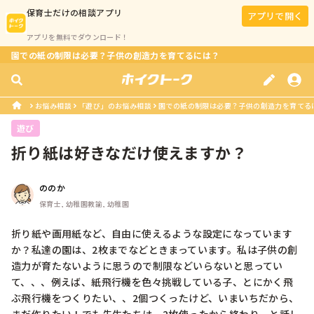
保育士
だけの相談アプリ
アプリで開く
アプリを無料でダウンロード！
園での紙の制限は必要？子供の創造力を育てるには？
お悩み相談
「遊び」のお悩み相談
園での紙の制限は必要？子供の創造力を育てる
遊び
折り紙は好きなだけ使えますか？
ののか
保育士, 幼稚園教諭, 幼稚園
折り紙や画用紙など、自由に使えるような設定になっています
か？私達の園は、2枚までなどときまっています。私は子供の創
造力が育たないように思うので制限などいらないと思ってい
て、、、例えば、紙飛行機を色々挑戦している子、とにかく飛
ぶ飛行機をつくりたい、、2個つくったけど、いまいちだから、