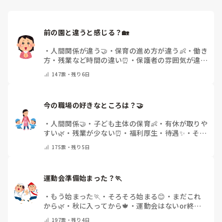
前の園と違うと感じる？🏡
・
人間関係が違う🤝
・
保育の進め方が違う👶
・
働き
方・残業など時間の違い⏰
・
保護者の雰囲気が違う
💬
・
給料が違う
・
転職経験なし
・
その他(コメント
147
票・
残り6日
で教えてください)
今の職場の好きなところは？🤝 
・
人間関係🤝
・
子ども主体の保育👶
・
有休が取りや
すい🌿
・
残業が少ない⏰
・
福利厚生・待遇✨
・
その
他(コメントで教えてください)
175
票・
残り5日
運動会準備始まった？🏃
・
もう始まった🏃
・
そろそろ始まる😊
・
まだこれ
から🌿
・
秋に入ってから🍁
・
運動会はないor終わ
った✨
・
その他(コメントで教えてください)
197
票・
残り4日