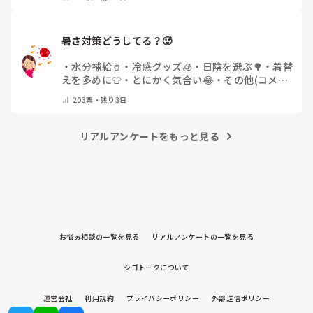
暑さ対策どうしてる？🥵
・
水分補給🥤
・
冷感グッズ🧊
・
日陰を選ぶ🌳
・
着替
えを多めに👕
・
とにかく気合い😂
・
その他(コメン
トで教えてください)
203
票・
残り3日
リアルアンケートをもっと見る
お悩み相談の一覧を見る
リアルアンケートの一覧を見る
シゴトークについて
運営会社
利用規約
プライバシーポリシー
外部送信ポリシー