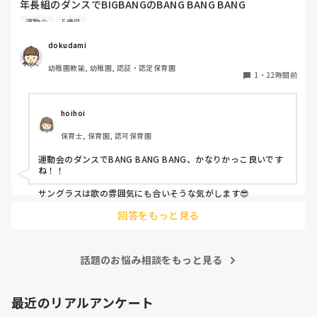
年長組のダンスでBIGBANGのBANG BANG BANG

踊ります！

運動会
5歳児
バンダナを振ったりしようかなと思ってます。

dokudami
幼稚園教諭, 幼稚園, 認証・認定保育園
1
・
22時間前
hoihoi
保育士, 保育園, 認可保育園
運動会のダンスでBANG BANG BANG、かなりかっこ良いです
ね！！

サングラスは歌の雰囲気にも合いそうな気がします😎
回答をもっと見る
話題のお悩み相談をもっと見る
最近のリアルアンケート