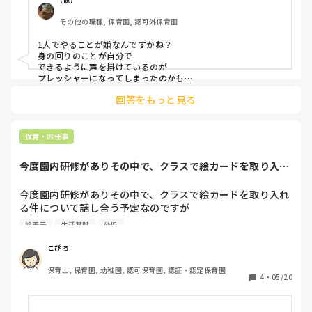
その他の職種, 保育園, 認可外保育園
1人でやることが嫌なんですかね？

身の回りのことが自分で

できるように声を掛けているのが

プレッシャーになってしまったのかも

しれないです。すみません┏●って

回答をもっと見る
私なら軽く言っちゃいます(笑)
保育・お仕事
今度園内研修がありその中で、クラスで絵カードを取り入れ
る件について話し...
今度園内研修がありその中で、クラスで絵カードを取り入れ
る件について話し合う予定なのですが

みなさんの園で絵カード取り入れている所があれば

絵表示
生活基盤
幼児
どのような形で取り入れているか参考にさせて頂きたいで
す。
こぴろ
保育士, 保育園, 幼稚園, 認可保育園, 認証・認定保育園
4
・
05/20