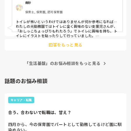
南砂
保育士, 保育園, 認可保育園
トイレが怖いというわけではありませんが何か参考になれば…

わたしの元勤務園ではトイレに全く興味のない支援児さんが、
「おしっこちょっぴりもれたろう」でトイレに興味を持ち、ト
イレにイラストを貼ったりして行っていました。

回答をもっと見る
別の子(支援児ではありません)はドアを閉めるのが怖くて、い
つも保育者がドアを開けてドアの前にいるようにしていまし
た。そのうちドアを閉めても前にいれば大丈夫になり、トイレ
の入り口にいれば大丈夫になり…と進めていっていました。

「生活基盤」のお悩み相談をもっと見る
その子が何が怖いのか、分かると対処できそうですよね…🤔
話題のお悩み相談
キャリア・転職
合う、合わないで転職は、甘え？
四月から、今の保育園でパートとして勤務してるけど園に馴
染めない。
