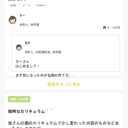
前勤務してた園は8年続いたのに。。

転職
パート
保育士
うまく動けない。

なんでこんなに馴染めないんだろう。。

すー
保育士, 保育園
先生達はいい人達だと思う。

6
・
1日前
でも、保育士同士ヒソヒソ話す姿もチラホラ見て何か感じ悪
いし、気になる。気にしないようにしてる。

休憩中とか話の輪に入って話す時もあれば、話したくない
るや
時、不慣れからか、人見知りで、喋れない時がある。みんな
保育士, 幼稚園教諭, 保育園
でワイワイ話してすごいなって思う。

すーさん

会社内の働き方改革か、来年から、扶養内は106万だけにな
はじめまして！

るらしい。社保に入るなら週5にしなきゃいけないみた
い。。。今の自分は、まだそんなに働けない。。

まず気になったのが社保の件です。

法律で以下のように決まりました。

回答をもっと見る
子どもはかわいいけど、毎日体痛いし、疲れました。

賃金要件（106万円の壁）の撤廃：2026年10月より、月額8.8
毎朝、仕事いきたくないなーって思ってしまう。

万円以上の賃金要件が撤廃され、週20時間以上等の要件を満た
せば加入対象となります。

保育・お仕事
他の職場を探そうかな。甘えでしょうか？
企業規模要件の段階的撤廃：現行の「従業員数51人以上」の要
件が10年かけて段階的に引き下げられ、2035年10月には実質
独特なカリキュラム＾＾
的に全企業（1人以上）へ拡大されます。

従業員数がこの条件より少ない法人？でしょうか？

皆さんの園のカリキュラムで少し変わった内容のものなどあ