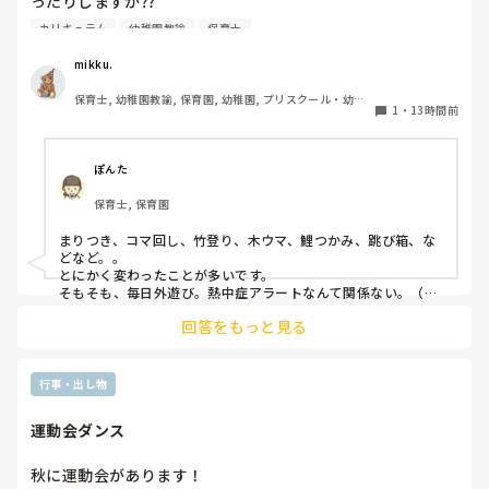
ったりしますか⁇

合う合わないは誰にでもあるし、それを早い段階で見極めるこ
とも必要だと思っています。

カリキュラム
幼稚園教諭
保育士
うちの園では、茶道・パソコン・読書会・お茶会（年長女児
ただ分析だけはして欲しいなと思います。

何が合わなかったのか。

のみ）・乾布摩擦（年中組以上児が体育の時間に体操服の上
mikku.
次に同じことにならないためにちょっと考えてみると良いかも
から行っています）があります。

です😊
保育士, 幼稚園教諭, 保育園, 幼稚園, プリスクール・幼児
1
・
13時間前
教室
ユニークだったり少し独特なものなどがあれば知りたいです
♪
ぽんた
保育士, 保育園
まりつき、コマ回し、竹登り、木ウマ、鯉つかみ、跳び箱、な
どなど。。

とにかく変わったことが多いです。

そもそも、毎日外遊び。熱中症アラートなんて関係ない。（日
陰作りや、水撒きなどで工夫はしていますが。。）
回答をもっと見る
行事・出し物
運動会ダンス
秋に運動会があります！
