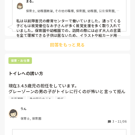
まる。
保育士, 幼稚園教諭, その他の職種, 保育園, 幼稚園, 公立保育園, 認
可保育園, 認証・認定保育園, 認可外保育園, 病児保育, 学童保育, 放
課後等デイサービス, 児童施設, 児童発達支援施設, 乳児院
私は以前障害児の療育センターで働いていました。通ってくる
子どもは視覚優位なお子さんが多く視覚支援を多く取り入れて
いました。保育園や幼稚園での、訪問の際には必ず大人の言葉
を全て理解できる子供は居ないため、イラストや絵カード用い
るとクラス全体が絵に注目し集団での参加が望めます。と提案
回答をもっと見る
をしていました。

まずは、対象児のスポットを何処に当てるか。明確にすると考
えやすいかと思います。

集団にスポットを当てた場合、活動内容の説明や遠足の行き場
保育・お仕事
など絵や写真、イラストを用いて導入をすることができます。

個人に対しては特定のカード（私達の施設では、○、×プラス
トイレへの誘い方
トイレ、食事、着替え、手洗い、着席のカード）を個人用に使
用していました。

多くの絵カードを使用することは子どもにとっても私達保育士
現在3.4.5歳児の担任をしています。

にとっても負担となるので注意してください。

グレーゾーンの男の子がトイレに行くのが怖いと言って拒ん
でいます。シールを貼って見に行くことをモチベーションに
長くなりましたが、参考までに！！
生活基盤
身の回りのこと
担任
誘っているのですが、中々難しいです。何か良いきっかけは
ありませんか？
りん
保育士, 保育園
3
・
11/06