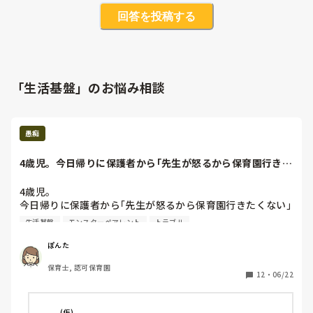
回答を投稿する
「生活基盤」のお悩み相談
愚痴
4歳児。今日帰りに保護者から｢先生が怒るから保育園行きた
くない｣って泣...
4歳児。

今日帰りに保護者から｢先生が怒るから保育園行きたくない｣
って泣くんですよ、、と言われた。。

生活基盤
モンスターペアレント
トラブル
ですがその子は身の回りのことなんにもできない。

一つ一つ言わないと行動ができない。

ぽんた
ずっとやってもらってたんだろうな。

保育士, 認可保育園
それで保育園ではどうですか？と言われても、、

12
・
06/22
怒ってもなければなんなら支援してます。

ただ下手な言い方すればクレームになりかねないし困ってい
ます、、はぁ、、
(仮)