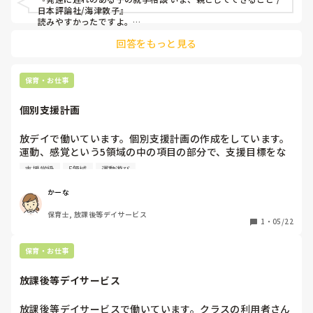
日本評論社/海津敦子』

読みやすかったですよ。

親の為の本ですが、事業所の方にも

回答をもっと見る
読みやすいと思います。
保育・お仕事
個別支援計画
放デイで働いています。個別支援計画の作成をしています。
運動、感覚という5領域の中の項目の部分で、支援目標をな
んて書いていいのか悩んでいます。支援級や普通級の子ども
支援学級
5領域
運動遊び
達なので、、、特に悩んでしまいます。なにかアドバイスほ
しいです
かーな
保育士, 放課後等デイサービス
1
・
05/22
保育・お仕事
放課後等デイサービス
放課後等デイサービスで働いています。クラスの利用者さん