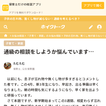
保育士
だけの相談アプリ
アプリで開く
アプリを無料でダウンロード！
子供の忘れ物、無くし物が減らない！通級を考えるべき？
お悩み相談
「子育て・家庭」のお悩み相談
子供の忘れ物、無くし物が減らない！
子育て・家庭
通級の相談をしようか悩んでいます…
たむたむ
保育士, 公立保育園
　以前にも、息子が忘れ物や無くし物が多すぎるとコメントし
た者です。この4月、新3年生になり、早起き、出る準備は早く
なりました。朝の時間も気にするようになり、早く家を出よう
と頑張っています。

　さて本題ですが、新学期始まってこの3週間、相変わらず忘れ