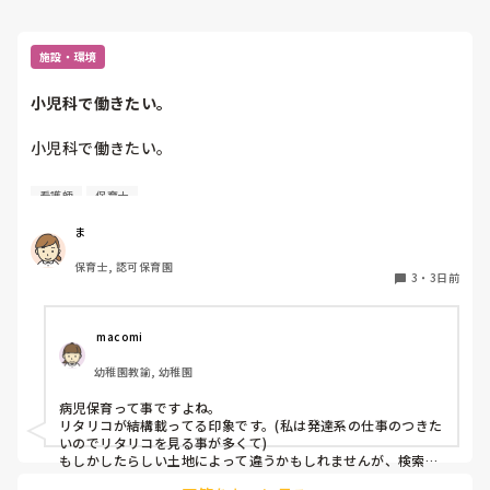
施設・環境
小児科で働きたい。
小児科で働きたい。

看護師
保育士
保育士2年目です。

今は保育園勤務ですが、

ま
本当は小児科で保育士として

保育士, 認可保育園
働きたいです。

3
・
3日前
しかし、地方なのかそのような求人が

ほぼなく、ホームページなどもチェック

 macomi
していますが見つかりません😭

幼稚園教諭, 幼稚園
もともと、看護師を目指していたのもあって、、

病児保育って事ですよね。

もちろん医療的なことができないのは

リタリコが結構載ってる印象です。(私は発達系の仕事のつきた
わかっていますが💦

いのでリタリコを見る事が多くて)

もしかしたらしい土地によって違うかもしれませんが、検索し
てみてください！
何かよい求人サイトなどがあれば
