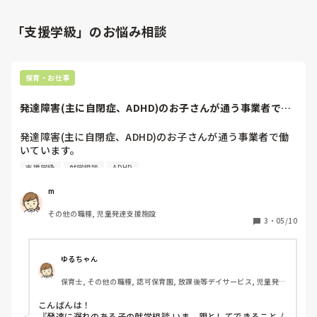
「支援学級」のお悩み相談
保育・お仕事
発達障害(主に自閉症、ADHD)のお子さんが通う事業者で働
いています。...
発達障害(主に自閉症、ADHD)のお子さんが通う事業者で働
いています。

年長さんのお子さんの保護者に対して就学相談(普通級か支
支援学級
就学相談
ADHD
援級か等)される事があるのですが、

就学相談業務で、何か参考にされているもの(本など)

m
ありますか？？
その他の職種, 児童発達支援施設
3
・
05/10
ゆるちゃん
保育士, その他の職種, 認可保育園, 放課後等デイサービス, 児童発達
支援施設, その他の職場
こんばんは！

『発達に遅れのある子の就学相談 いま、親としてできること /