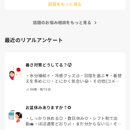
回答をもっと見る
ました！

もし参考になれば．．．
話題のお悩み相談をもっと見る
最近のリアルアンケート
暑さ対策どうしてる？🥵
・
水分補給🥤
・
冷感グッズ🧊
・
日陰を選ぶ🌳
・
着替
えを多めに👕
・
とにかく気合い😂
・
その他(コメン
トで教えてください)
86
票・
残り5日
お盆休みありますか？🌻
・
しっかり休める😊
・
数日休み🌻
・
シフト制で出
勤💼
・
ほぼ通常どおり👶
・
まだ分からない🤔
・
その
他(コメントで教えてください)