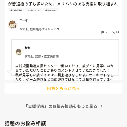
が普通級の子も多いため、メリハリのある支援に取り組まれ
ています。片付け、集団遊びを時間を決めて毎日行います。
支援学級
お片付け
集団遊び
メリハリのある支援を行っている放デイはありますか？？ど
んなことしているのか、ルールなど教えてほしいです。
かーな
保育士, 放課後等デイサービス
2
・
05/14
もも
保育士, 認証・認定保育園
以前児童発達支援センターで働いており、放デイに見学にいか
せていただいたことがありコメントさせていただきました！

私が見学した放デイでは、机上遊びをした後にサーキットをし
たり、ゲーム遊びなど自由遊びではなくて活動を行っていまし
た。

回答をもっと見る
それぞれできることは違うので、机上といってもお絵かきの子
もいれば塗り絵の子がいたり形はめの子がいたりという感じで
したが、とにかく机上遊びの時は座って楽しめる遊びをみんな
が行っている感じでした。

「支援学級」のお悩み相談をもっと見る
ゲーム遊びでは、“帽子被せゲーム”や“椅子取りゲーム”をして
いることが多かったです！

大変かと思いますが少しでも参考になればと思います。
話題のお悩み相談