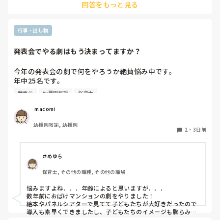
回答をもっと見る
行事・出し物
発表会でやる劇はもう決まってますか？
今年の発表会の劇で何をやろうか絶賛悩み中です。

年中25名です。

過去に「これは子どもたちも楽しんで大成功だった！」「観
発表会
幼稚園教諭
保育士
客の保護者にも好評だった！」という劇の演目があれば、ぜ
ひ教えてほしいです！

 macomi
幼稚園教諭, 幼稚園
2
・
3日前
さめゆち
保育士, その他の職種, その他の職場
悩みますよね．．．年齢によると思いますが．．．

数年前におばけマンションの劇をやりました！

絵本やパネルシアターで見てて子どもたちが大好きだったので
導入も素早くできましたし、子どもたちのイメージも膨らみや
すく自分たちでセリフをどんどん覚えて練習も本番も楽しんで