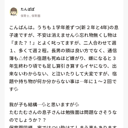
たんぽぽ
保育士, 保育園
こんばんは。うちも１学年差ずつ(新２年と4年)の息
子達ですが、不安は消えません💦忘れ物無くし物は
『また？！』とよく叱ってますが、二人合わせて週
１、多くて週２程。長男の頭は良い方でなく、通信
簿も△付き💦宿題も死ぬほど嫌がり、嫌になると３
年生終わり頃でも足し算引き算すらイヤになり、出
来ないわからない、と泣いたりして大変ですが、宿
題や持ち物が何か分からない事は…年に１～２回で
す💦

我が子も結構…💦と思いますが💦

たむたむさんの息子さんは勉強面は問題なさそうな
のでしょうか？？

保育園同様、家ではつい助けてしまう事もあります