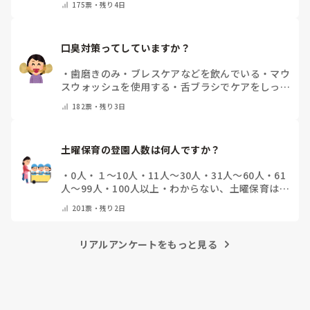
175
票・
残り4日
口臭対策ってしていますか？
・
歯磨きのみ
・
ブレスケアなどを飲んでいる
・
マウ
スウォッシュを使用する
・
舌ブラシでケアをしっか
りする
・
フリスクをかじる
・
気にしたことない
・
そ
182
票・
残り3日
の他(コメントで教えて下さい)
土曜保育の登園人数は何人ですか？
・
0人
・
１～10人
・
11人～30人
・
31人～60人
・
61
人～99人
・
100人以上
・
わからない、土曜保育はな
い
・
その他(コメントで教えて下さい)
201
票・
残り2日
リアルアンケートをもっと見る