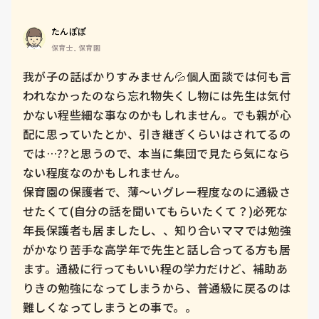
たんぽぽ
保育士, 保育園
我が子の話ばかりすみません💦個人面談では何も言
われなかったのなら忘れ物失くし物には先生は気付
かない程些細な事なのかもしれません。でも親が心
配に思っていたとか、引き継ぎくらいはされてるの
では…??と思うので、本当に集団で見たら気になら
ない程度なのかもしれません。

保育園の保護者で、薄～いグレー程度なのに通級さ
せたくて(自分の話を聞いてもらいたくて？)必死な
年長保護者も居ましたし、、知り合いママでは勉強
がかなり苦手な高学年で先生と話し合ってる方も居
ます。通級に行ってもいい程の学力だけど、補助あ
りきの勉強になってしまうから、普通級に戻るのは
難しくなってしまうとの事で。。
