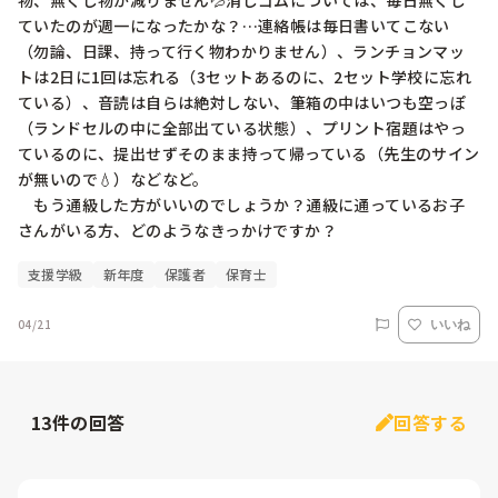
物、無くし物が減りません💦消しゴムについては、毎日無くし
ていたのが週一になったかな？…連絡帳は毎日書いてこない
（勿論、日課、持って行く物わかりません）、ランチョンマッ
トは2日に1回は忘れる（3セットあるのに、2セット学校に忘れ
ている）、音読は自らは絶対しない、筆箱の中はいつも空っぽ
（ランドセルの中に全部出ている状態）、プリント宿題はやっ
ているのに、提出せずそのまま持って帰っている（先生のサイン
が無いので💧）などなど。

　もう通級した方がいいのでしょうか？通級に通っているお子
さんがいる方、どのようなきっかけですか？
支援学級
新年度
保護者
保育士
04/21
いいね
13
件の回答
回答する