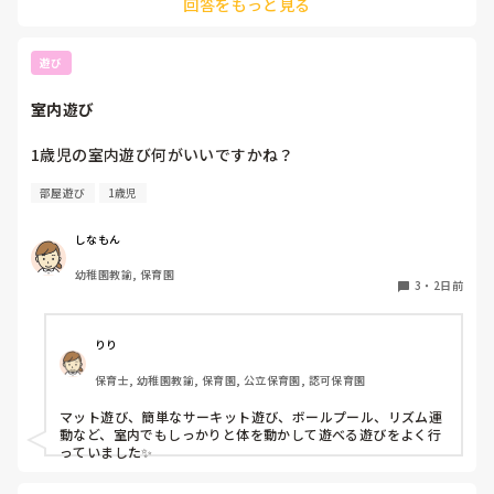
回答をもっと見る
教えてください。
遊び
室内遊び
1歳児の室内遊び何がいいですかね？
部屋遊び
1歳児
しなもん
幼稚園教諭, 保育園
3
・
2日前
りり
保育士, 幼稚園教諭, 保育園, 公立保育園, 認可保育園
マット遊び、簡単なサーキット遊び、ボールプール、リズム運
動など、室内でもしっかりと体を動かして遊べる遊びをよく行
っていました✨