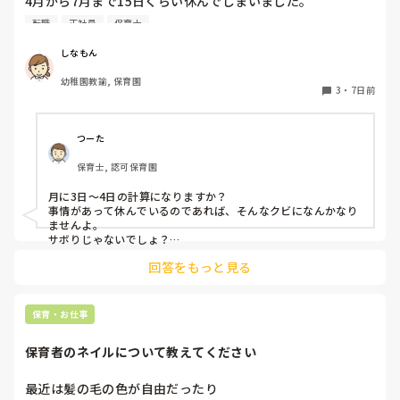
4月から7月まで15日くらい休んでしまいました。

同じクラスの先生いるのですが、いい気しないと思います。
転職
正社員
保育士
やめた方がいいですかね？また、クビになりますかね？
しなもん
幼稚園教諭, 保育園
3
・
7日前
つーた
保育士, 認可保育園
月に3日〜4日の計算になりますか？

事情があって休んでいるのであれば、そんなクビになんかなり
ませんよ。

サボりじゃないでしょ？

回答をもっと見る
同じクラスの先生が、もしも今後、いい気がしないと言葉にし
てきたり、冷たくあたるなど態度にひどく変化があることが出
てきたら、その時には、話をして必要に応じて謝るなりすれば
いいと思います。

保育・お仕事
何も起きていない段階で、考えを深めすぎてしまうより、これ
保育者のネイルについて教えてください
からの振る舞いだと思いますよ。

もしまた、休むことがありそうならば、事前に話しておくこと
も大事かと。

最近は髪の毛の色が自由だったり
