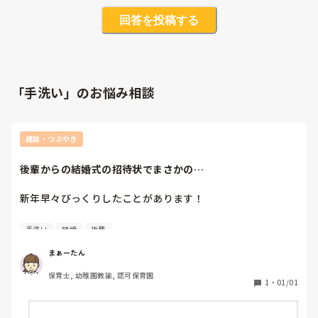
回答を投稿する
「手洗い」のお悩み相談
雑談・つぶやき
後輩からの結婚式の招待状でまさかの…
新年早々びっくりしたことがあります！

旦那の後輩から、結婚式の招待状が元旦に届いたのですが…

手洗い
結婚
後輩
まさかの「乾杯」と「受付」を頼まれた旦那😂

まぁーたん
乾杯はわかる…

保育士, 幼稚園教諭, 認可保育園
けど、上司に受付は頼んじゃダメでしょう🙅

1
・
01/01
そもそも、1人２役はきついし、その日は仕事が入っている
ようです。
