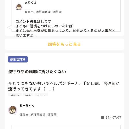
伝えたほうがいいよと旦那には言いました。

みりくさ
保育士, 幼稚園教諭, 幼稚園
皆さんは、こう言う招待状が、仮に職場の後輩から届いたら
どうしますか？
コメント失礼致します

子どもに習慣をつけたいのであれば

まずは先生自身が習慣をつけたり、見せたりするのが大事だと
思いますよ

手洗いの歌を歌いながら手を洗ったり、ガラガラうがいをしな
回答をもっと見る
がらしゃべれる面白さで子どもたちも自主的にやろうとする姿
が少しずつ見えてくると思いますよ
感染症対策
流行りやの風邪に負けたくない
今とてつもない勢いでヘルパンギーナ、手足口病、溶連菌が
流行ってきてます（ ;_; ）

手洗い
消毒
パート
私自身もかかりたくし、家に菌を持ち帰って子どもたちに移
したくもない！

あーちゃん
とりあえず暑いけどマスクはつけて手洗いはしっかりしてい
保育士, 幼稚園教諭, 保育園
ます。あと靴下は仕事用と帰り用で分けて

14
・
07/07
すぐにエプロンと共に洗濯をして対策しています。
