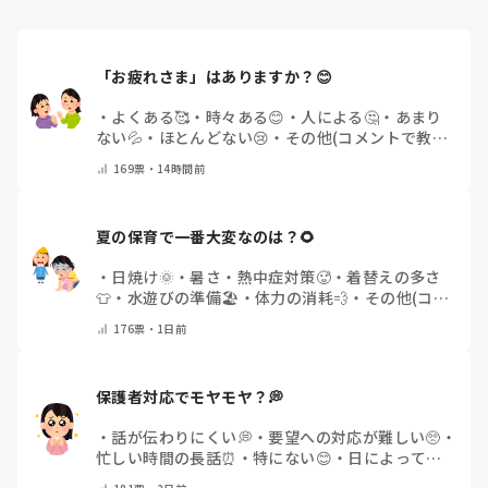
「お疲れさま」はありますか？😊
・
よくある🥰
・
時々ある😊
・
人による🤔
・
あまり
ない💦
・
ほとんどない😢
・
その他(コメントで教え
てください)
169
票・
14時間前
夏の保育で一番大変なのは？🌻
・
日焼け🌞
・
暑さ・熱中症対策🥵
・
着替えの多さ
👕
・
水遊びの準備🏖️
・
体力の消耗💨
・
その他(コメ
ントで教えてください)
176
票・
1日前
保護者対応でモヤモヤ？💭
・
話が伝わりにくい💭
・
要望への対応が難しい🥺
・
忙しい時間の長話⏰
・
特にない😊
・
日によって違
う🌿
・
その他(コメントで教えてください)