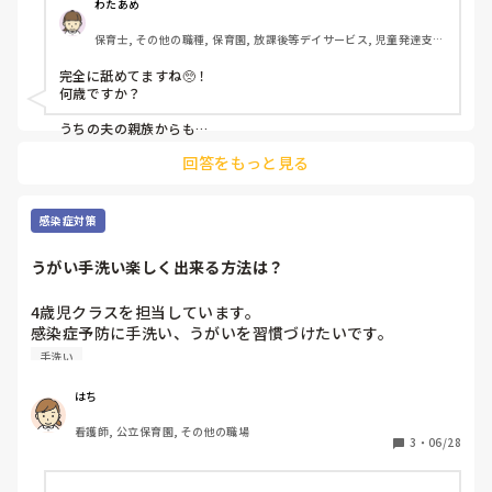
午前中仕事をしてから向かうそうですが、いくらなんでも非
わたあめ
常識なのでは？

保育士, その他の職種, 保育園, 放課後等デイサービス, 児童発達支援
施設
旦那には、仕事始め早々にその子を捕まえて、

完全に舐めてますね🥺！

（※Gemini参照）

何歳ですか？

「招待状受け取ったよ、ありがとう。

同封されていた付箋を見たんだけど、『乾杯』と『受付』の
うちの夫の親族からも

挨拶頼まれましたが、

両方が入っていたね。

回答をもっと見る
本人たちからの依頼ではなく

当日、受付は開宴ギリギリまで仕事があるから、そのまま乾
義母からの連絡！！！

杯のスピーチをするとなると、準備の時間もなくてバタバタ
させてしまうと思うんだ。せっかくの式を成功させるために
さすがに、嫁の私がキレましたね🥺！！

感染症対策
も、役割は分担したほうがいいよ。

俺は『乾杯』を務めさせてもらうから、『受付』は他の誰か
ちなみに、その親族は20代です。

うがい手洗い楽しく出来る方法は？
ゼクシィにもネットにも書いてあんだろーーー！って思いまし
に頼み直したほうが、当日スムーズに回ると思うよ。一度検
た。

討してみて」

4歳児クラスを担当しています。

などの内容で話してみなと伝えました。

親族ではなく上司にそれは

感染症予防に手洗い、うがいを習慣づけたいです。

もう‥🥺！！

楽しく手洗いうがいが出来る工夫があれば教えて下さい。
じゃないと旦那の負担も大きいし、

手洗い
そもそも、会社の上司になんの相談もなく２つお願いするの
もどうなのかと…

はち
看護師, 公立保育園, その他の職場
私もいい年だから気になるのか…

3
・
06/28
だけど、その子のマナー的にも、当日恥をかかないためにも