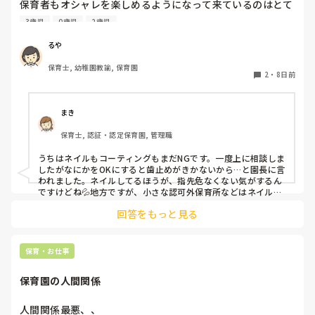
保育者もオシャレを楽しめるようになって来ているのはとて
憶測で考えて妄想を広げないことです。

も良いことだと思っているのですが、

デマがいつのまにか事実のようになってしまうのは、人間の思
3歳児
0歳児
2歳児
皆さんの園ではネイルの扱いはどうなっていますか？

い込みの度合いによるものです。
今の園では一応まだNGにはなっているのですが、

るや
爪が弱いからコーティングしていないと割れちゃう、とか
保育士, 幼稚園教諭, 保育園
色々理由がありつつ地味目のネイルを暗黙の了解でしている
2
・
8日前
人が半数くらいいます。

最近はプールがあったりと素足になることが多いのですが、
足は煌びやかなネイルになっています。笑

まき
保育士, 認証・認定保育園, 管理職
そもそもどうしてネイルがNGだったんだっけ？とだんだん
わからなくなって来ました笑

うちはネイルもコーティングもまだNGです。一度上に相談しま
他の園ではどのような感じなのか教えていただけたら嬉しい
したがなにかをOKにすると歯止めがきかないから…と園長に言
われました。ネイルしてるほうが、指先危なくない気がするん
ですけどね💦地方ですが、小さな認可外保育所などはネイル
OKのとこもあるようです。
回答をもっと見る
保育・お仕事
保育園の人間関係
人間関係最悪、、
