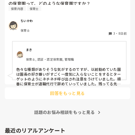
の保育園って、どのような保育園ですか？
保育内容
保育士
ちいかわ
保育士
3
・
8日前
まき
保育士, 認証・認定保育園, 管理職
色々な種類がありそうな気がするのですが、以前勤めていた園
は園長の好き嫌いがすごく一度気に入らないことをするとター
ゲットのようにネチネチ呼び出され注意をうけていました。順
番に保育士が退職代行で辞めていっていました。残ってる先生
は園長のご機嫌取りでサビ残当たり前、製作や発表会なども自
回答をもっと見る
由にできずで、やめたいけど子どもたちのことを思うとやめれ
ない…というような状態でした。きっと他にもこんな園たくさ
んありそうですよね💦
話題のお悩み相談をもっと見る
最近のリアルアンケート