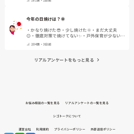
181
票・
2日前
今年の日焼けは？🌞
・
かなり焼けた😎
・
少し焼けた🌞
・
まだ大丈夫
😊
・
徹底対策で焼けてない✨
・
戸外保育が少ない
🌿
・
その他(コメントで教えてください)
204
票・
3日前
リアルアンケートをもっと見る
お悩み相談の一覧を見る
リアルアンケートの一覧を見る
シゴトークについて
運営会社
利用規約
プライバシーポリシー
外部送信ポリシー