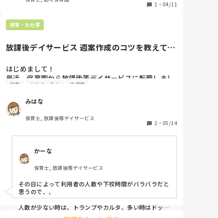
1
・
04/11
もう保育の現場でICT利用され長く経ちますよね。

保育・お仕事
私自身コドモン使用は初めてです。

放課後デイサービス 週案作成のコツを教えてく
以前、別のものを使っていた園はありましたが、使用
ださい！
頻度は週案月案、登降園管理くらいで、あとはクラス
はじめまして！

日替わりでブログを書いていました。園で保育士が使
最近、保育園から放課後等デイサービスに転職しまし
えるノートPCが2台あったので，ブログを書く時はク
日案
カリキュラム
指導案
た。

ラスで書いたりしていました。

みはな
今、週案作成を任されているのですが…

今は，年間指導計画から連絡帳までほぼ全てコドモン
保育園とは全然違って戸惑っています（涙）

を使っています。

保育士, 放課後等デイサービス
2
・
05/14
クラスに一台タブレットがあります。

・どうやって1週間分の活動を決めていくのか

Wi-Fiにものすごく左右されます。

・子どもたち一人ひとりの特性をどう反映させるのか

コドモンの入っているPCは事務所に一台。

かーな
・保護者やスタッフへの伝え方や書き方のポイント

こちらの方が効率は良いのですが空きかないので、仕
方なくタブレットでやっています。

保育士, 放課後等デイサービス
など、経験者の方から「こんな風に考えるといい
コドモン内にある書類もなぜかコドモンと手書きのも
よ！」というアドバイスをいただけたら本当にうれし
のもあり、そこは負担です。そして、今の時期慣らし
その日によって利用者の人数や下校時間がバラバラだと
いです！

保育の子もたくさんいて、午睡中に書く時間などなく
思うので、、

必ず残業になります。

人数が少ない時は、トランプやカルタ、多い時はドッチ
ボール等

また、ドキュメンテーション内の毎日の振り返りも今