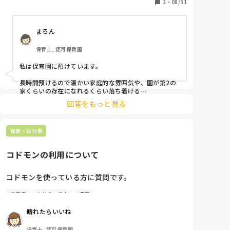
というような風潮に日々、残念な気持ちになります。

2
・
08/31
言葉を選ばずに言うと少々、軍隊チックです。

また、全園児500人近くのマンモス園で、子どもを丁
まろん
寧にみてもらうことは到底不可能です。遊具や設備面
も不十分で、私なら自分の子を通わせたいとは全く思
保育士, 認可保育園
えていません。ですが、地域では人気があります。

私が住んでいる地域の園は保育園も含め、同様の保育
私は保育園に預けています。

内容・雰囲気の所が多く、カリキュラムも詰め詰め
で、疑問を感じています。

長時間預けるので温かい家庭的な雰囲気や、園が第2の
保育に正解はないと考えていますが、のびのびと遊び
家くらいの存在になれるくらい落ち着ける

や環境から学ぶこと、心の根っこの育ちが大切にされ
回答をもっと見る
そんな園を選びましたよ。

ている園は減ってきたように思います。

あとはモンテソーリなど自分の好きな分野に特化してる
現在の職場も、面接時に園長が「経営面もあるので、
保育・お仕事
か等も含め調べました。
行事の見栄えなど、保護者の需要も考えないといけな
くて…」と言及していたので、そのような経営面の事
コドモンの利用について
情や、世の風潮・流行の影響が大きいのでしょうか？

コドモンを使っている方に質問です。

保育職ならではの視点をお聞かせいただけると、勉強
になります。よろしくお願いします！
児童表
カリキュラム
週案
何で記入していて、どこまで使っていますか。

また、記入する機器の数はどのくらい用意されていま
晴れたらいいね
すか？

使った感想はいかがですか？

保育士, 認可保育園