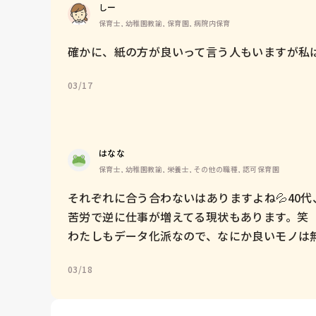
しー
保育士, 幼稚園教諭, 保育園, 病院内保育
確かに、紙の方が良いって言う人もいますが私
03/17
はなな
保育士, 幼稚園教諭, 栄養士, その他の職種, 認可保育園
それぞれに合う合わないはありますよね💦40
苦労で逆に仕事が増えてる現状もあります。笑

わたしもデータ化派なので、なにか良いモノは
03/18