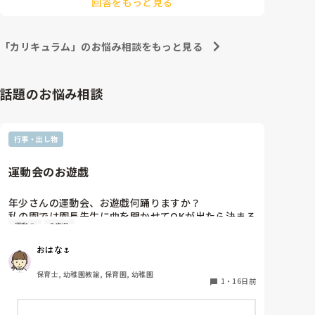
回答をもっと見る
行っています。

年初めて私は使ったので面倒と思うこともありました
下校が遅い時は外遊びを避けたりしています。

が、ただ、考え直してみると記録として見返せるのは
良いと思いました。

低学年が多いときは壁面をしたり、

「カリキュラム」のお悩み相談をもっと見る
高学年が多い時は勝敗のある遊びを取り入れています。
使い慣れていないのもあり、手間取ることも多々あ
り、手書きのほうが良いなと思うこともあるのです
話題のお悩み相談
が、皆さんどうですか。

ここ良かった、こうすれば効率良いよ、など教えてい
ただけると幸いです。

行事・出し物
今後の使い方の参考にしたいのでよろしくお願いしま
す。
運動会のお遊戯
年少さんの運動会、お遊戯何踊りますか？

私の園では園長先生に曲を聞かせてOKが出たら決まる
運動会
3歳児
のですが、候補は却下され「バナナくん体操」を勧め
られました。

おはな🌷
とっても簡単で、繰り返ししかない小さい子向けで
す…。年少とはいえ簡単すぎるかなと思うのです
保育士, 幼稚園教諭, 保育園, 幼稚園
が…。

1
・
16日前
どう思いますか？