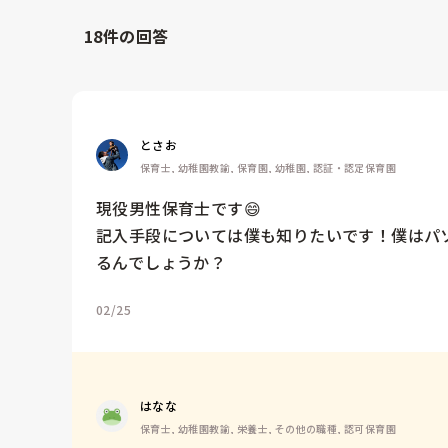
18
件の回答
とさお
保育士, 幼稚園教諭, 保育園, 幼稚園, 認証・認定保育園
現役男性保育士です😄

記入手段については僕も知りたいです！僕はパソ
るんでしょうか？
02/25
はなな
保育士, 幼稚園教諭, 栄養士, その他の職種, 認可保育園