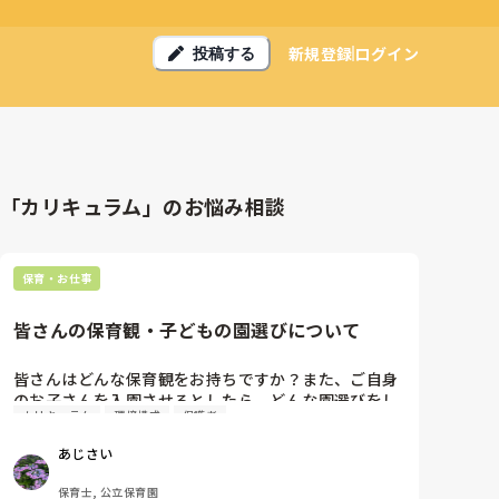
新規登録
ログイン
投稿する
「カリキュラム」のお悩み相談
保育・お仕事
皆さんの保育観・子どもの園選びについて
皆さんはどんな保育観をお持ちですか？また、ご自身
のお子さんを入園させるとしたら、どんな園選びをし
カリキュラム
環境構成
保護者
ますか？

あじさい
現在働いている幼稚園では、子どもの個性を消すよう
な雰囲気、いわゆるお利口さんな子に育つことが正義
保育士, 公立保育園