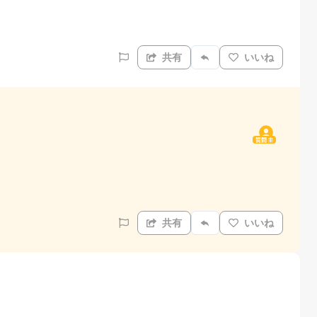
共有
いいね
質問主
共有
いいね