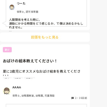
つーた
皆さんならどちらを選びますか？ご参考にさせてくだ
さい🙇‍♀️
保育士, 認可保育園
人間関係を考えた時に、

通勤にかかる時間をどう感じるか、で僕は決めるかもし
れません。

いくら近くても、嫌な場所に行くのは、たとえ時間がか
回答をもっと見る
からなくても、気分が下がる。それに、15分で、また
あの場所に行かなきゃいけない…ってなるとすれば、そ
の15分は近すぎると思ってしまう。

遊び
一方で、距離はあっても、今日はどんな1日になるか
な〜って思って通勤できるならば、そっちがいいな。

おばけの絵本教えてください！
50分かけても、行きたいところに行くほうが、保育へ
の向き合い方も違う気がします。

夏に2歳児にオススメなおばけ絵本を教えてくださ
推し活って、遠くても苦じゃないですよね。それのよう
い！

な。

絵本
2歳児
保育士
最近、遊園地のお化け屋敷に行ったというこどもがい
通勤が1時間半以上とかになるならまた考えものだけ
て、おばけが出てくる絵本をたくさん探しています！

ど、50分くらいならば、通勤時間を工夫して楽しくもで
AAAm
きそうだし。

おばけのてんぷら、おばけのやだもん、ばけばけばけ
たくんあたりは最近好きで読んでいます！

保育士, 幼稚園教諭, 幼稚園, 児童施設
僕は、保育を楽しくすることを大切にしたいから、それ
他にも、子どもたちの反応良かった！と思うものでオ
2
・
16日前
は職場環境も大切だから、そう考えます。
ススメ教えてください〜！