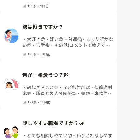
😴
・
その他(コメントで教えてください)
150
票・
9日前
海は好きですか？
・
大好き😍
・
好き😊
・
普通🤔
・
あまり行かな
い💭
・
苦手😅
・
その他(コメントで教えてく
ださい)
186
票・
10日前
何が一番憂うつ？💭
・
朝起きること⏰
・
子ども対応👶
・
保護者対
応💬
・
職員との人間関係🤝
・
書類・事務作業
📝
・
その他(コメントで教えてください)
192
票・
11日前
話しやすい職場ですか？🤝
・
とても相談しやすい🥰
・
わりと相談しやす