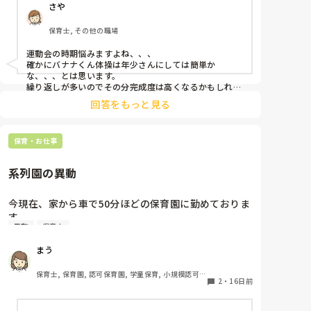
さや
保育士, その他の職場
運動会の時期悩みますよね、、、

確かにバナナくん体操は年少さんにしては簡単か
な、、、とは思います。

繰り返しが多いのでその分完成度は高くなるかもしれま
せんが子どもたちも簡単すぎて飽きてくる可能性もあり
回答をもっと見る
ますね。

私は年少さんの時ジャングルエクササイzoo！、いろ・
いろ・たんけんたい！、ぼくたちぶどうをしました。良
保育・お仕事
い曲が見つかるといいですね☺️
系列園の異動
今現在、家から車で50分ほどの保育園に勤めておりま
す。

異動
保育士
同じ系列で家から車で15分ほどの保育園に異動が可能
だと上から伝えられました。

まう
そこの園は距離だけ考えるととても魅力的なのです
が、人間関係が少しややこしい、お局が厳しいと有名
保育士, 保育園, 認可保育園, 学童保育, 小規模認可保
です。

2
・
16日前
育園
今の通勤距離がある園は、園長を含め優しい職員、連
携ができている先生が多いです。
