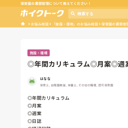
保育園の書類管理について教えてください！
お悩み相談
「施設・環境」のお悩み相談
保育園の書類管
施設・環境
◎年間カリキュラム◎月案◎週
書類など、...
はなな
保育士, 幼稚園教諭, 栄養士, その他の職種, 認可保育園
◎年間カリキュラム

◎月案

◎週案

◎日誌
