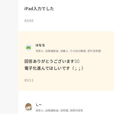
iPad入力でした
03/05
はなな
保育士, 幼稚園教諭, 栄養士, その他の職種, 認可保育園
回答ありがとうございます🙇‍♂️

電子化進んでほしいです（ ;  ; ）
03/12
しー
保育士, 幼稚園教諭, 保育園, 病院内保育