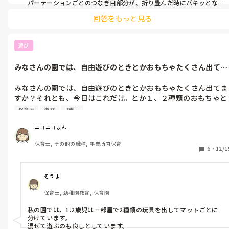
パーテーションごとのつなぎ目部分が、折り畳んだ時にバキッとな
らないように貼り付けることを気をつけて貼って作りました。

回答をもっと見る
遊びでも仕切りでも使えていいですよね！子どもたちに喜んでもら
えるようなものが出来上がりますように…！
遊び
みなさんの園では、自由遊びのときとかおもちゃたくさん出てま
すか？それと...
みなさんの園では、自由遊びのときとかおもちゃたくさん出てま
すか？それとも、今日はこれだけ。とか１、２種類のおもちゃと
か少ないおもちゃで遊んでますか？

保育室
遊び
2歳児
車だけ、とかブロックだけ、とか限られたおもちゃしか出さない
のは、子どもの成長面でもどうなのかなと思うのですが、そんな
ニコニコまん
ことはないのでしょうか？

保育士, その他の職種, 事業所内保育
部屋がそんなに広くないからなのか、おままごとコーナーとか、
6
・
12/1
そういうのもないので、毎日何種類かのおもちゃを朝出すのです
が、最初ある程度のコーナーを作ってても遊んでるうちに混ざっ
ちゃって。

そうま
どうしてあげたらいいのかなぁと思い悩んでます。

保育士, 幼稚園教諭, 保育園
アドバイスいただけると嬉しいです。
私の園では、1.2歳児は一部屋で2種類の玩具を出してマットごとに
分けています。

混ぜて遊ぶのも良しとしています。
