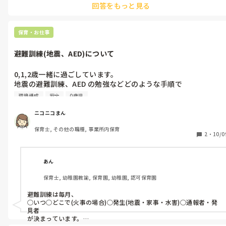
回答をもっと見る
保育・お仕事
避難訓練(地震、AED)について
0,1,2歳一緒に過ごしています。

地震の避難訓練、AED の勉強などどのような手順で

されていますか？

環境構成
安全
0歳児
いつも遊んでる時に起きたら。。という感じでしているので、お
やつ食べ終わった頃など違う場面を想定してしてみようかなと思
ニコニコまん
っているのですが、机の中に1歳児とかもちゃんと入ってくれる
保育士, その他の職種, 事業所内保育
ものなのでしょうか？

2
・
10/0
みなさんの園はどんな感じでされてますか？

あと、AED の使い方など本物を使うわけにはいかないし、マネキ
ンなどもないし、このご時世誰かに横になってもらって、、とい
あん
うこともできませんが、どんな風にされていますか？

保育士, 幼稚園教諭, 保育園, 幼稚園, 認可保育園
最近あちこちで大きめの地震もありますし、しっかりしとかない
となと思っています。
避難訓練は毎月、

○いつ○どこで(火事の場合)○発生(地震・家事・水害)○通報者・発
見者

が決まっています。
