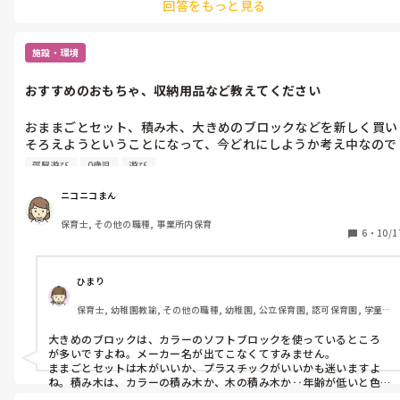
回答をもっと見る
施設・環境
おすすめのおもちゃ、収納用品など教えてください
おままごとセット、積み木、大きめのブロックなどを新しく買い
そろえようということになって、今どれにしようか考え中なので
すが、ここのいいよ、などおすすめのものがあったら教えていた
部屋遊び
0歳児
遊び
だきたいです。

あと、収納アイディアなども教えていただきたいです。もう据え
ニコニコまん
置きの棚は置けないので、動かせるもので、子どももわかりやす
保育士, その他の職種, 事業所内保育
い収納用品などお使いだったら教えていただきたいです。
6
・
10/1
ひまり
保育士, 幼稚園教諭, その他の職種, 幼稚園, 公立保育園, 認可保育園, 学童
保育, 託児所, 児童施設
大きめのブロックは、カラーのソフトブロックを使っているところ
が多いですよね。メーカー名が出てこなくてすみません。

ままごとセットは木がいいか、プラスチックがいいかも迷いますよ
ね。積み木は、カラーの積み木か、木の積み木か‥年齢が低いと色
がついていた方がわかりやすくていいと思います。