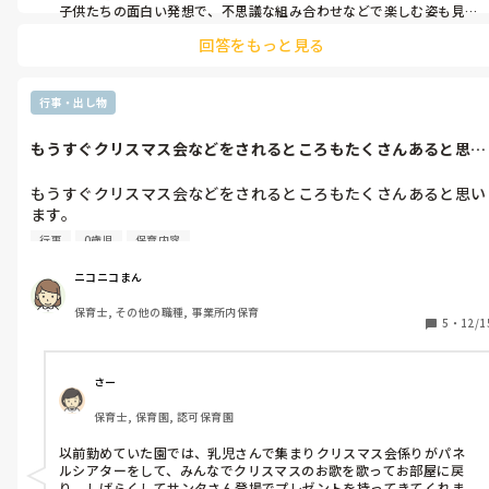
子供たちの面白い発想で、不思議な組み合わせなどで楽しむ姿も見
られます。

回答をもっと見る
子供たちが使っていなければ、こちらで混ざった玩具を戻したりと
しています。
行事・出し物
もうすぐクリスマス会などをされるところもたくさんあると思い
ます。みなさ...
もうすぐクリスマス会などをされるところもたくさんあると思い
ます。

みなさんのところでは、どんなことをするのですか？

行事
0歳児
保育内容
あと、プレゼントとかを用意されるところは、とんなものを用意
してるのかを教えていただきたいです。

ニコニコまん
0,1,2歳児がいます。

保育士, その他の職種, 事業所内保育
よろしくお願いします。
5
・
12/1
さー
保育士, 保育園, 認可保育園
以前勤めていた園では、乳児さんで集まりクリスマス会係りがパネ
ルシアターをして、みんなでクリスマスのお歌を歌ってお部屋に戻
り、しばらくしてサンタさん登場でプレゼントを持ってきてくれま