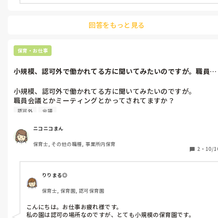
回答をもっと見る
保育・お仕事
小規模、認可外で働かれてる方に聞いてみたいのですが。職員会
議とかミーテ...
小規模、認可外で働かれてる方に聞いてみたいのですが。

職員会議とかミーティングとかってされてますか？

そこではどんなことを話されてますか？
認可外
会議
ニコニコまん
保育士, その他の職種, 事業所内保育
2
・
10/1
りりまる◎
保育士, 保育園, 認可保育園
こんにちは。お仕事お疲れ様です。

私の園は認可の場所なのですが、とても小規模の保育園です。
