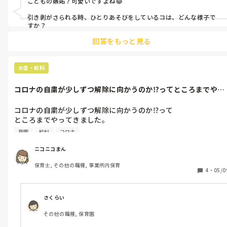
こどもの嫉妬？可愛いですよね😂

引き剥がさられる時、ひとりあそびをしているコは、どんな様子で
すか？
回答をもっと見る
お金・給料
コロナの自粛が少しずつ解除に向かうのか⁉️ってところまでやっ
てきました...
コロナの自粛が少しずつ解除に向かうのか⁉️って

ところまでやってきました。

わたしの園でも来週から子どもが登園する日に

登園
給料
コロナ
開園する運びとなったのですが。

子どもが抜き二人とかなので、職員も交代で出勤になります。

ニコニコまん
全面閉鎖の時は給与補償もあるかもしれませんが、

保育士, その他の職種, 事業所内保育
月に何回か出勤するとなったら、他の日の分は

4
・
05/0
補償ってないものなのでしょうか？

職員の中でも子どもが小学生以下だと国からの補償があるようで
すが。。

さくらい
出勤した分しか給与が発生しないとなると、なかなか厳しいもの
その他の職種, 保育園
もありますね。。

みなさんの園はどうですか？