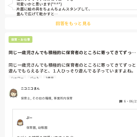
可愛いかと思います(*^^*)

片面に絵の具をちょんちょんスタンプして、

畳んで広げて乾かすと

キレイな模様ができますよ！

回答をもっと見る
導入も考えていて凄いです👏🏻

食欲の秋ということで

食べ物を連想させてから

保育・お仕事
きのこに繋げるとよりスムーズかと

思います😊

同じ一歳児さんでも積極的に保育者のところに寄ってきてずっと
遊んでもらえ...
日々のお仕事お疲れ様です( ᵕᴗᵕ )
同じ一歳児さんでも積極的に保育者のところに寄ってきてずっと
遊んでもらえる子と、１人ひっそり遊んでる子っていますよね。
そのひっそり遊んでるのもそれは成長の過程で大事なことなので
シャワー
パート
1歳児
いいのですが、もっと保育者と密に触れ合ったり遊んだりして、
言葉のシャワーをもっと浴びせてあげたいなぁとか思ったりする
ニコニコまん
んです。でも、その子と向き合おうとすると、他の子どもたち
保育士, その他の職種, 事業所内保育
が、わたしの元へやってきて、その子から引っ剥がされるので
6
・
06/2
す。。

何かいい方法はないかなぁと思うのですが。。

アドバイスいただけるとうれしいです。
ぷー
保育園, 幼稚園