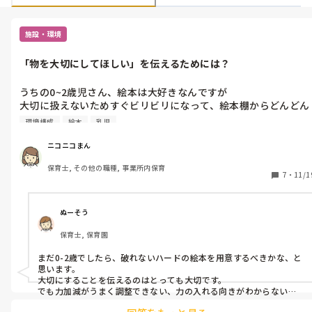
施設・環境
「物を大切にしてほしい」を伝えるためには？
うちの0~2歳児さん、絵本は大好きなんですが

大切に扱えないためすぐビリビリになって、絵本棚からどんどん
絵本が減っていきます。

環境構成
絵本
乳児
大事に使うことを伝えられるようなペープサートや絵本などご存
知でしたら教えていただきたいと思います。

ニコニコまん
また絵本などはどれくらいのペースで新しいのを入れてますか？
保育士, その他の職種, 事業所内保育
7
・
11/1
ぬーそう
保育士, 保育園
まだ0-2歳でしたら、破れないハードの絵本を用意するべきかな、と
思います。

大切にすることを伝えるのはとっても大切です。

でも力加減がうまく調整できない、力の入れる向きがわからない
と、絵本は破けやすいです。
