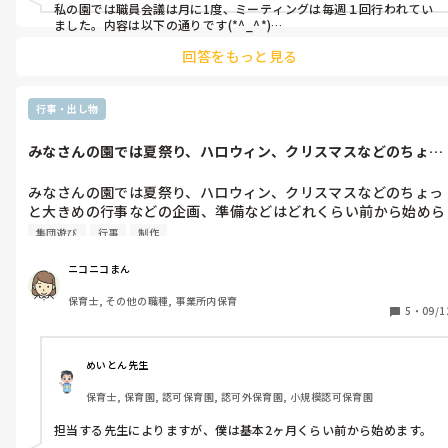
私の園では職員会議は月に1度、ミーティングは毎週１回行われてい
ました。内容は以下の通りです(*^_^*)

回答をもっと見る
職員会議

・1ヶ月間の行事予定と行事内容の確認

・前月に行われた行事の反省

・園長、主任からの連絡事項

行事・出し物
・その他 なにかあれば報告

*行事内容などの確認が主でした。

みなさんの園では夏祭り、ハロウィン、クリスマスなどのちょっ
と大きめの行...
ミーティング

・各クラス内で困っていること、共有しておいた方がいいと思われ
みなさんの園では夏祭り、ハロウィン、クリスマスなどのちょっ
る子どもの様子等

と大きめの行事などの企画、準備などはどれくらい前から始めら
・園長、主任からの直近の報告

れますか？
・各担当の仕事があればその報告、連絡等

集団遊び
行事
制作
このような感じでした。

ニコニコまん
各クラスから代表で1人でて、昼寝の間に終わらせるようにしていま
したよ(*^_^*)
保育士, その他の職種, 事業所内保育
5
・
09/1
めいとん先生
保育士, 保育園, 認可保育園, 認可外保育園, 小規模認可保育園
担当する先生によりますが、僕は基本2ヶ月くらい前から始めます。