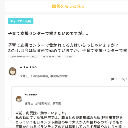
その後、近所のデイサービスへ行き、利用者の方にお菓子をもらいに
回答をもっと見る
いきます。

子ども達に楽しんでもらうために、どんな内容にしようか、毎年悩
みますよね。

素敵なハロウィン会になりますように😌
キャリア・転職
子育て支援センターで働きたいのですが。。
子育て支援センターで働かれてる方はいらっしゃいますか？

わたしは今は保育所で勤めていますが、子育て支援センターで働
きたいとずっと思っているのですが、なかなか求人を見つけられ
子育て支援センター
スキルアップ
転職
なくて。どうやって求人を見つけられたのかを教えていただきた
くて。

ニコニコまん
あと、乳児院などでのボランティアも興味があり、そんなことも
保育士, その他の職種, 事業所内保育
されてる方がいらっしゃれば、どんな感じか教えてもらいたいで
5
・
09/2
す。
kozumo
保育士, 幼稚園教諭, 保育園
以前、乳児院に勤めていました。

私の勤めていた乳児院では、職員との愛着形成のため(担当養育制を
とっていても日々シフト勤務の中で大人が入れ替わるので)子どもと
直接かかわるボランティアの方は募集しておらず裁縫やおもちゃ消