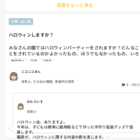
時間も午前中、午睡中、夕方の合同保育中…など様々です。

回答をもっと見る
午睡中の時は、午睡の時間が確保できるように起こすタイミングく
らいで行っています。

地震の場合は、どのクラスも机が出ていれば机の下に、机がない状
況なら照明の無い場所で頭を抱えて丸くなるように(ダンゴムシのポ
行事・出し物
ーズ)と教えています。０〜２歳児だと難しいのでとりあえず頭を守
るように見本を見せたりします。

ハロウィンしますか？
AEDの使い方などは毎月は行っていなく、自治体や協会主催の研修・
講習会で職員の誰かが(１・２名)１年に１度参加しています。
みなさんの園ではハロウィンパーティーをされますか？どんなこ
とをされているのかよかったもの、ほうでもなかったもの、いろ
いろ教えていただけると嬉しいです。昨年は仮装をして、ダンス
集団遊び
行事
0歳児
をして、職員がマジックみたいな出し物をして、園長のところに
いってトリック・オア・トリートと言って、お菓子をもらう。と
ニコニコまん
いうようなことをしたんですが、今年はどうしようかと考え中
保育士, その他の職種, 事業所内保育
8
・
09/2
おむらいす
保育士
ハロウィン会、ありますよ。

今年は、子どもは簡単に画用紙などで作った手作り仮装グッズで仮
装します。

職員が、ハロウィンに関する内容の劇を演じます。
