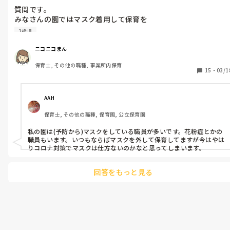
質問です。

みなさんの園ではマスク着用して保育を

されていますか？

2歳児
うちはこの冬の間ずっとマスク着用なのですが、

0,1,2歳児さんなので、保育者がみんなずっと

ニコニコまん
マスクをつけてるというのは、顔の表情も

保育士, その他の職種, 事業所内保育
ちゃんと見えないし、精神的にちょっと不安定

15
・
03/1
になる要素になるのではないか？と最近思い

始めてるのですが、どうなんでしょうか？
AAH
保育士, その他の職種, 保育園, 公立保育園
私の園は(予防から)マスクをしている職員が多いです。花粉症とかの
職員もいます。いつもならばマスクを外して保育してますが今はやは
りコロナ対策でマスクは仕方ないのかなと思ってしまいます。
回答をもっと見る