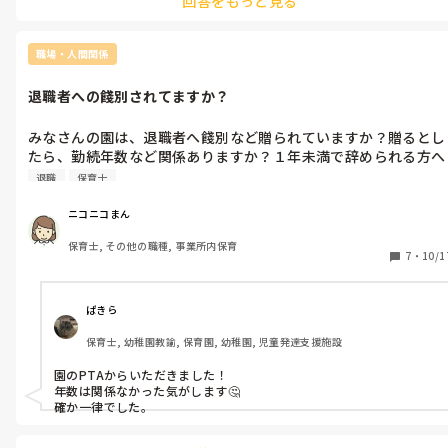
回答をもっと見る
子供は読もうと思ってめくっているつもりなのに、破れてしまうこ
ともあります。

環境を整える方向にシフトすることをお勧めします^ - ^

硬い絵本、その上からブッカでカバーしています。なので、舐めても
職場・人間関係
噛んでも平気ですし、破れたことはないです！
退職者への餞別されてますか？
みなさんの園は、退職者へ餞別など贈られていますか？贈るとし
たら、勤続年数など関係ありますか？１年未満で辞められる方へ
も何か贈ってますか？
退職
保育士
ニコニコまん
保育士, その他の職種, 事業所内保育
7
・
10/1
ぱきら
保育士, 幼稚園教諭, 保育園, 幼稚園, 児童発達支援施設
園のPTAからいただきました！

年数は関係なかった気がします🤔

確か一律でした。