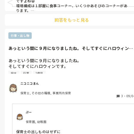
ですよね😁

環境構成は１部屋に食事コーナー、いくつかあそびのコーナーがあ
ります。

午睡は、コーナーや空いている場所にコット（一人用ベッド）を置
回答をもっと見る
いてます。

※棚の転倒など考慮して、置く。

※棚を移動あり。

※こどもが遊んでいない場所から敷いていく。

行事・出し物
食事コーナーのテーブルやイスは出しっぱなし。食事の前の主活動
あっという間に９月になりましたね。そしてすぐにハロウィンで
で、お絵かきや製作をするときに利用してます。

す。先生の出...
食事をするテーブルの数にもよりますが、多い場合はテーブルを直
して、食事の時に出すでいい思います。一つだけ出して、あとは直し
あっという間に９月になりましたね。

てますね。

そしてすぐにハロウィンです。

先生の出し物ってどんなことをされてますか？

食事コーナー

絵本
行事
1歳児
去年はみんなで仮装して、１人の先生が

※遊びコーナーの棚で仕切る、パーテンションで仕切る

※子どもの座る向き→あそびコーナーを背にして座る（あそびコー
マジックしてくれたのですが。

ニコニコまん
ナーの方を向いて食べると食事に集中できないため）
どんなことして盛り上げてったら楽しんで

保育士, その他の職種, 事業所内保育
もらえるかなぁと考えています。

3
・
09/0
ぜひみなさんの園でされたことなど

教えてください😊
ぷー
保育園, 幼稚園
保育士の出しものはせずに
