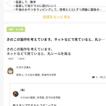
・仮装して、散歩

・仮装して他クラスに遊びにいく

・午後のおやつをラッピングして、保育士と2人ずつ順番に園長のと
ころに「お菓子をくれないとイタズラしちゃうぞ〜」で乗り込む！
回答をもっと見る
お菓子をもらう

→午後のおやつで皆で食べる

・写真撮影

・一人ずつ写真に取って、後日部屋に貼る（保護者用）

保育・お仕事
※ハロウィンの制作をしたのなら、その横に貼ってもいいですね

・ハロウィン仕様に保育室を飾る　などですかね。
きのこの製作を考えています。ネットなどで見ていると、丸シー
ルを貼るとい...
きのこの製作を考えています。

ネットなどで見ていると、丸シールを貼る

というのが多く、うちも0,1,2歳児でほとんど

制作
1歳児
1歳児さんなので、それぐらいがいいのかも

しれませんが、もしどなたか違うものをしていたら

ニコニコまん
教えていただけると嬉しいです。

保育士, その他の職種, 事業所内保育
導入として、きのこの絵本を読んで、

2
・
08/3
🎶き　き　きのこ🎶の歌を踊りつきでする。

というのを考えています。
(仮)
その他の職種, 保育園, 認可外保育園
指スタンプでデカルコマニーでも
