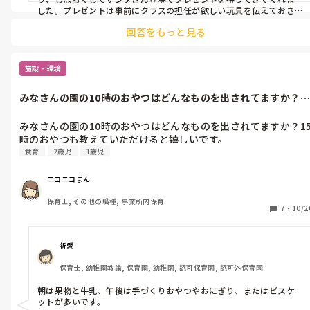
した。プレゼントは事前にクラスの担任が欲しい玩具を伝えておき、
それがプレゼントになってました！その時は0歳児クラスの担任だっ
回答をもっと見る
たので、おままごとセットにしました😌
施設・環境
みなさんの園の10時のおやつはどんなものを出されてますか？1
時のおや...
みなさんの園の10時のおやつはどんなものを出されてますか？1
時のおやつも教えていただけると嬉しいです。
食育
2歳児
1歳児
ニコニコまん
保育士, その他の職種, 事業所内保育
7
・
10/2
祈愛
保育士, 幼稚園教諭, 保育園, 幼稚園, 認可保育園, 認可外保育園
朝は果物と牛乳、午後は手づくりおやつやおにぎり、またはビスケ
ットが多いです。