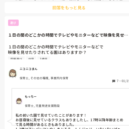
毒などをお願いしていました。

回答をもっと見る
個々の施設の考え方なので、遊びのボランティアをお願いしている
ところもあるようですが今はコロナ禍で難しいかもしれないです
ね…。

乳児院で養育を行う正職員になると夜勤などもありますが、地域の
遊び
子育て支援事業(地域の親子が集まるひろばなど)を行っていたりショ
ートステイ事業を行っていたりするとそちらの職員を募集している
１日の間のどこかの時間でテレビやモニターなどで映像を見せた
こともあります。

りされてる園...
乳児院は数が少ないのでお近くの施設に問い合わせてみるのが良い
と思います！

１日の間のどこかの時間でテレビやモニターなどで

乳児院に興味を持ってくださったことが嬉しく長々とすみません…い
映像を見せたりされてる園はありますか？

いご縁がありますように！
うちの園でも3時以降の自由遊びの時とかに

部屋遊び
内容
3歳児
静の時間を取り入れるという意味合いで、

見せたらどうかという案が出てきています。

ニコニコまん
もし観たりしてるところがあるのなら、どのような

保育士, その他の職種, 事業所内保育
ものを観せてますか？

7
・
01/2
アンパンマンとかなのか、アニメーションの絵本なのか、な
もっちー
保育士, 児童発達支援施設
私の前いた園で見せていたことがあります！

お昼寝後に見せているクラスもありましたし、17時以降年齢まとめ
て見る時間があるときもありました。

1,2歳はアンパンマンやしまじろう、トムジェリ、いないないばぁや