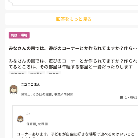
回答をもっと見る
施設・環境
みなさんの園では、遊びのコーナーとか作られてますか？作られ
てるところは...
みなさんの園では、遊びのコーナーとか作られてますか？作られ
てるところは、その部屋は午睡する部屋と一緒だったりします
か？

お片付け
部屋遊び
保育室
うちの園は狭いのもあるのか、コーナーというものが存在せず。
でも必要だと思う先生が増えてきたので、コーナーを作ろうとい
ニコニコまん
うことになってきてるのですが、今は朝出勤したらコーナーを作
保育士, その他の職種, 事業所内保育
って、自由遊びが終わったら片付けるという感じです。

2
・
09/1
コーナーをきちんと作られてる園では、食事する部屋、午睡する
部屋というのはどう使われているのかなぁと思い、質問させてい
ただきました。
ぷー
保育園, 幼稚園
コーナーあります。子どもが自由に好きな場所で遊べるのはいいこと