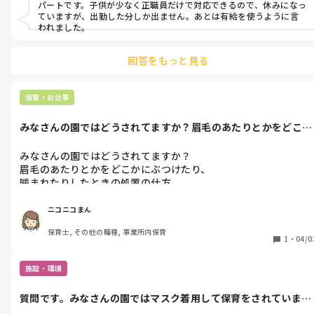
パートです。子供が少なく正職員だけで対応できるので、休みになっ
ていますが、出勤した分しか出ません。あとは有給を使うように言
われました。
回答をもっと見る
保育・お仕事
みなさんの園ではどうされてますか？眉毛のあたりとかをどこか
にぶつけたり...
みなさんの園ではどうされてますか？

眉毛のあたりとかをどこかにぶつけたり、

噛まれたりしたときの処置の仕方。

冷えピタは眉毛あるから貼れないし、

氷のうとかをあてるのもじっとしてて

ニコニコまん
くれないし。。

保育士, その他の職種, 事業所内保育
何かいい方法ないでしょうか？
1
・
04/0
施設・環境
質問です。みなさんの園ではマスク着用して保育をされています
か？うちはこ...