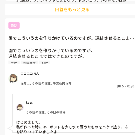
お母さんと一緒のようなEテレ系、3歳児にはおさるのジョージやト
回答をもっと見る
ーマス、ディズニーの映画などを見せていた記憶があります！
遊び
園でこういうのを作りかけているのですが、連結させるとこまで
はできたので...
園でこういうのを作りかけているのですが、

連結させるとこまではできたのですが、

回りに布を貼ろうと思っているのですが、

工作
部屋遊び
制作
貼りかたがわからなくて。。

どなたかご存知でしたら、教えていただきたい

ニコニコまん
です。

保育士, その他の職種, 事業所内保育
一つのパーティションごとに貼らないとダメ

5
・
01/0
なんでしょうか？
kcss
その他の職種, その他の職場
はじめまして。

私が作った時には、ボンドを少し水で薄めたものをハケで塗り、布
を貼りつけていましたよ！
