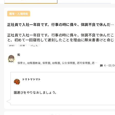
職場・人間関係
正社員で入社一年目です。行事の時に偶々、体調不良で休んだこ
と、初めて一...
正社員で入社一年目です。行事の時に偶々、体調不良で休んだこ
と、初めて一回寝坊して遅刻したことを理由に顛末書書けと命じ
られました。そして、その顛末書を全職員に私に内緒で公開して
給料
行事
パート
爆笑されました。更に、給料減給され、パートか解雇か遠方へ転
勤を命じられました。（でも、本当の理由は、私が原因ではな
和
く、人手不足を補う為や人件費削減が理由のようです。その理由
保育士, 幼稚園教諭, 保育園, 幼稚園, 公立保育園, 認可保育園, 認
を私に言う事できないから、表面上、このような形をとられてま
4
・
03/0
証・認定保育園, 認可外保育園, プリスクール・幼児教室, 病児保育, 
す。）

学童保育, 放課後等デイサービス, 事業所内保育, 病院内保育, 託児
私は、自殺も一度真剣に考えました…

所, 児童施設, 児童養護施設, 児童発達支援施設, 乳児院, その他の職
場, 小規模認可保育園
パワハラがエスカレートしてます。助けて…。

トマトマトマト
皆さんは、この上司のやり方にどう思いますか？
園選びをやりなおしましょう。