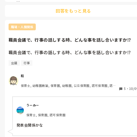
動をするのは、パワハラだと思う。
私の為に言ってくれているのなら、言われている側もそれに気づく
回答をもっと見る
と思います。

言い方なり態度なり。

女性の職場って難しいですよね😣
職場・人間関係
職員会議で、行事の話しする時、どんな事を話し合いますか⁉️
職員会議で、行事の話しする時、どんな事を話し合いますか⁉️
会議
行事
和
保育士, 幼稚園教諭, 保育園, 幼稚園, 公立保育園, 認可保育園, 認
5
・
10/0
証・認定保育園, 認可外保育園, プリスクール・幼児教室, 病児保育, 
学童保育, 放課後等デイサービス, 事業所内保育, 病院内保育, 託児
所, 児童施設, 児童養護施設, 児童発達支援施設, 乳児院, その他の職
場, 小規模認可保育園
うーみー
保育士, 保育園, 認可保育園
発表会関係かな