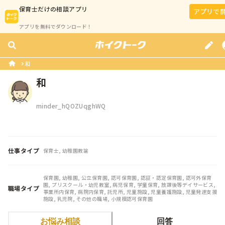
保育士
だけの相談アプリ
アプリで
アプリを無料でダウンロード！
和
和
minder_hQOZUqghWQ
仕事タイプ
保育士, 幼稚園教諭
保育園, 幼稚園, 公立保育園, 認可保育園, 認証・認定保育園, 認可外保育
園, プリスクール・幼児教室, 病児保育, 学童保育, 放課後等デイサービス, 
職場タイプ
事業所内保育, 病院内保育, 託児所, 児童施設, 児童養護施設, 児童発達支援
施設, 乳児院, その他の職場, 小規模認可保育園
お悩み相談
回答