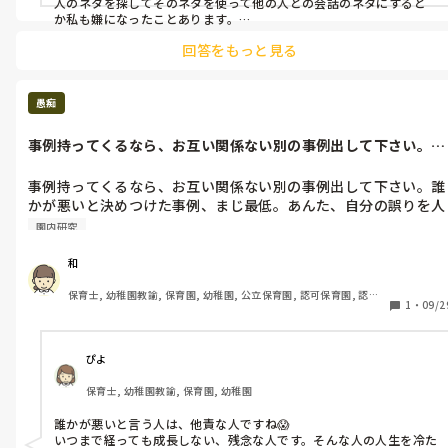
人のネタを探してそのネタを使って他の人との会話のネタにすると
か私も嫌になったことあります。

まずは自分でやってから言って欲しいですよね。
回答をもっと見る
愚痴
事例持ってくるなら、お互い関係ない別の事例出して下さい。誰
かが悪いと決...
事例持ってくるなら、お互い関係ない別の事例出して下さい。誰
かが悪いと決めつけた事例、まじ最低。あんた、自分の誤りを人
のせいにしているだけだろ？いい加減にしろ
園内研究
和
保育士, 幼稚園教諭, 保育園, 幼稚園, 公立保育園, 認可保育園, 認
1
・
09/2
証・認定保育園, 認可外保育園, プリスクール・幼児教室, 病児保育, 
学童保育, 放課後等デイサービス, 事業所内保育, 病院内保育, 託児
所, 児童施設, 児童養護施設, 児童発達支援施設, 乳児院, その他の職
場, 小規模認可保育園
ぴよ
保育士, 幼稚園教諭, 保育園, 幼稚園
誰かが悪いと言う人は、他責な人ですね😱

いつまで経っても成長しない、残念な人です。そんな人の人生を冷た