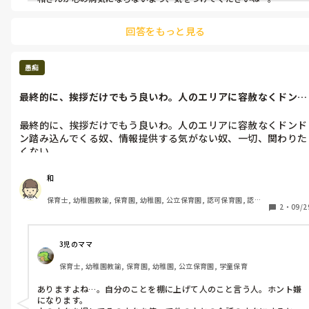
回答をもっと見る
愚痴
最終的に、挨拶だけでもう良いわ。人のエリアに容赦なくドンド
ン踏み込んで...
最終的に、挨拶だけでもう良いわ。人のエリアに容赦なくドンド
ン踏み込んでくる奴、情報提供する気がない奴、一切、関わりた
くない。

クソ真面目なこと言わせて、クソ真面目な奴に更にクソ真面目に
なれと言ってくる奴、本当に疲れた。何でも適当が一番楽なの
和
に。人の欠点を言うなら、自分の事直せ。人に言う前に自分がし
保育士, 幼稚園教諭, 保育園, 幼稚園, 公立保育園, 認可保育園, 認
ろ💢大抵、自分ができてないことを人に文句を言うから腹立つ💢
2
・
09/2
証・認定保育園, 認可外保育園, プリスクール・幼児教室, 病児保育, 
学童保育, 放課後等デイサービス, 事業所内保育, 病院内保育, 託児
所, 児童施設, 児童養護施設, 児童発達支援施設, 乳児院, その他の職
場, 小規模認可保育園
3児のママ
保育士, 幼稚園教諭, 保育園, 幼稚園, 公立保育園, 学童保育
ありますよね…。自分のことを棚に上げて人のこと言う人。ホント嫌
になります。
