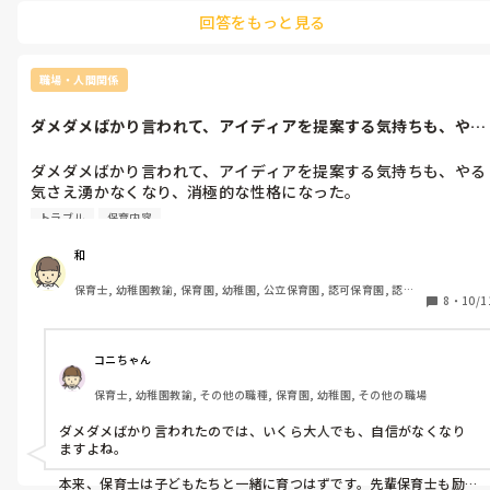
ったのでその曲を踊りました♪

回答をもっと見る
いま子どもたちがハマっているもの、クラスで食い付きのいい曲を
取り入れたり、踊りまでの流れやテーマがあると思うのでそれに沿
ったものだとよりいいかもしれませんね。

発表会がんばってください！
職場・人間関係
ダメダメばかり言われて、アイディアを提案する気持ちも、やる
気さえ湧かな...
ダメダメばかり言われて、アイディアを提案する気持ちも、やる
気さえ湧かなくなり、消極的な性格になった。

何しても悪口や影口や嫌がらせやダメ出しされて、いったい何を
トラブル
保育内容
どうして欲しいと求めているのか不明です。本当に感謝の言葉は
半年に一回あるか、ないか、で、朝の朝礼は毎日、指摘や注意や
和
文句から始まるから、本当に会社としてあり得ない。感謝の言葉
保育士, 幼稚園教諭, 保育園, 幼稚園, 公立保育園, 認可保育園, 認
から始まる会社に勤めたい。
8
・
10/1
証・認定保育園, 認可外保育園, プリスクール・幼児教室, 病児保育, 
学童保育, 放課後等デイサービス, 事業所内保育, 病院内保育, 託児
所, 児童施設, 児童養護施設, 児童発達支援施設, 乳児院, その他の職
場, 小規模認可保育園
コニちゃん
保育士, 幼稚園教諭, その他の職種, 保育園, 幼稚園, その他の職場
ダメダメばかり言われたのでは、いくら大人でも、自信がなくなり
ますよね。

本来、保育士は子どもたちと一緒に育つはずです。先輩保育士も励ま