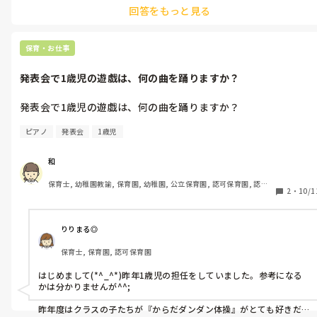
回答をもっと見る
保育・お仕事
発表会で1歳児の遊戯は、何の曲を踊りますか？
発表会で1歳児の遊戯は、何の曲を踊りますか？
ピアノ
発表会
1歳児
和
保育士, 幼稚園教諭, 保育園, 幼稚園, 公立保育園, 認可保育園, 認
2
・
10/1
証・認定保育園, 認可外保育園, プリスクール・幼児教室, 病児保育, 
学童保育, 放課後等デイサービス, 事業所内保育, 病院内保育, 託児
所, 児童施設, 児童養護施設, 児童発達支援施設, 乳児院, その他の職
場, 小規模認可保育園
りりまる◎
保育士, 保育園, 認可保育園
はじめまして(*^_^*)昨年1歳児の担任をしていました。参考になる
かは分かりませんが^^;

昨年度はクラスの子たちが『からだダンダン体操』がとても好きだ