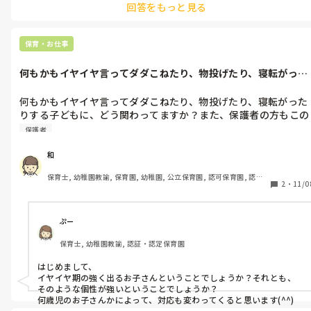
回答をもっと見る
保育・お仕事
何もかもイヤイヤ言ってダダこねたり、物投げたり、寝転がった
りする子ども...
何もかもイヤイヤ言ってダダこねたり、物投げたり、寝転がった
りする子どもに、どう関わってますか？また、保護者の方もこの
事で悩み相談されてます。保護者にどのように話しますか？
保護者
和
保育士, 幼稚園教諭, 保育園, 幼稚園, 公立保育園, 認可保育園, 認
2
・
11/0
証・認定保育園, 認可外保育園, プリスクール・幼児教室, 病児保育, 
学童保育, 放課後等デイサービス, 事業所内保育, 病院内保育, 託児
所, 児童施設, 児童養護施設, 児童発達支援施設, 乳児院, その他の職
場, 小規模認可保育園
ぷー
保育士, 幼稚園教諭, 認証・認定保育園
はじめまして、

イヤイヤ期の強く出るお子さんということでしょうか？それとも、
そのような個性が強いということでしょうか？

何歳児のお子さんかによって、対応も変わってくると思います(^^)