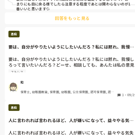
まりにも目に余る様でしたら注意する程度であとは関わらないのが1
番いいと思います💦
回答をもっと見る
愚痴
要は、自分がやりたいようにしたいんだろ？私には黙れ、我慢し
ろって言いた...
要は、自分がやりたいようにしたいんだろ？私には黙れ、我慢し
ろって言いたいんだろ？どーせ、相談しても、あんたは私の意見
無視してやるから、最終的に、私は何もできない、しない、考え
ストレス
てない、とかいう落ちになるだけだし、益々、私のストレス溜ま
る一方。いい加減にして💢結局、自分の優越感に浸りたいんです
和
か💢大嫌い
保育士, 幼稚園教諭, 保育園, 幼稚園, 公立保育園, 認可保育園, 認
1
・
09/2
証・認定保育園, 認可外保育園, プリスクール・幼児教室, 病児保育, 
学童保育, 放課後等デイサービス, 事業所内保育, 病院内保育, 託児
所, 児童施設, 児童養護施設, 児童発達支援施設, 乳児院, その他の職
愚痴
場, 小規模認可保育園
人に言われれば言われるほど、人が嫌いになって、益々やる気失
って、仕事行...
人に言われれば言われるほど、人が嫌いになって、益々やる気失