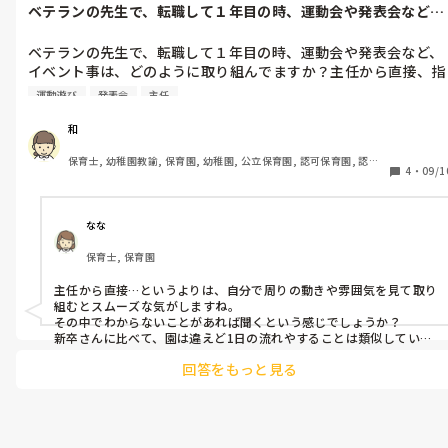
す。
ベテランの先生で、転職して１年目の時、運動会や発表会など、
一度、相談できるといいのですが。

イベント事は...
このままでは、絶対良くないと思います。
ベテランの先生で、転職して１年目の時、運動会や発表会など、
イベント事は、どのように取り組んでますか？主任から直接、指
示や教えに来られますか？それとも、1から10まで自分から誰か
運動遊び
発表会
主任
に聞きに行ってますか？それとも、当日の流れに身を任せてます
か？新卒１年目と転職１年目には、どのような違いで対応してま
和
すか？
保育士, 幼稚園教諭, 保育園, 幼稚園, 公立保育園, 認可保育園, 認
4
・
09/1
証・認定保育園, 認可外保育園, プリスクール・幼児教室, 病児保育, 
学童保育, 放課後等デイサービス, 事業所内保育, 病院内保育, 託児
所, 児童施設, 児童養護施設, 児童発達支援施設, 乳児院, その他の職
場, 小規模認可保育園
なな
保育士, 保育園
主任から直接…というよりは、自分で周りの動きや雰囲気を見て取り
組むとスムーズな気がしますね。

その中でわからないことがあれば聞くという感じでしょうか？

新卒さんに比べて、園は違えど1日の流れやすることは類似している
ところがたくさんあるので、1から10全てのことを教えなくても大丈
回答をもっと見る
夫なような気がするのですが…。

見当違いな回答でしたら申し訳ありません😣