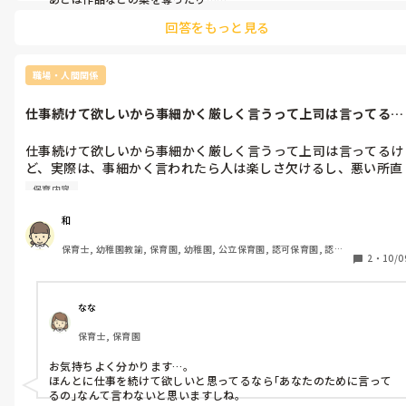
結構ベテランの人だったので

回答をもっと見る
立場の弱い後輩にばかり目をつけて

やってました💦

そのいじめていた人はそれが全てばれて

職場・人間関係
辞めることになりましたけどね。

自業自得でした。

仕事続けて欲しいから事細かく厳しく言うって上司は言ってるけ
改めて、悪いことは全てバレるんだなと

ど、実際は、...
思いました。

仕事続けて欲しいから事細かく厳しく言うって上司は言ってるけ
その人がいなくなってからは

ど、実際は、事細かく言われたら人は楽しさ欠けるし、悪い所直
素敵な職場になりました！！！
すより余計に人間関係悪くなるし、居場所がないと感じたり、受
保育内容
け入れて貰えてないと感じたり、孤独感を感じたり、辞めろと遠
回しに言われてるように雰囲気感じたり、その結果、長く続けよ
和
うとか全く思いませんよ！

保育士, 幼稚園教諭, 保育園, 幼稚園, 公立保育園, 認可保育園, 認
本当に続けて欲しいと思うなら、感謝の気持ちを言ったり、部下
2
・
10/0
証・認定保育園, 認可外保育園, プリスクール・幼児教室, 病児保育, 
が困っている事を聞いて手伝ったり、愛情注いでいく方がいいと
学童保育, 放課後等デイサービス, 事業所内保育, 病院内保育, 託児
思う。

所, 児童施設, 児童養護施設, 児童発達支援施設, 乳児院, その他の職
場, 小規模認可保育園
厳しく言われて喜ぶ人は居ません！

なな
上司は、部下を信じる事と、部下の失敗もフォローする心の器を
保育士, 保育園
大きく持たないと、部下は育ちません。

本当、最初と、全く違って、良くなるどころか、益々、悪くなっ
お気持ちよく分かります…。

てる。

ほんとに仕事を続けて欲しいと思ってるなら｢あなたのために言って
園の方針だからとか、上司の権利で上司が部下に威圧的発言や行
るの｣なんて言わないと思いますしね。
