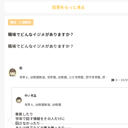
し合いながら、、伝えていくべきで。

回答をもっと見る
そこに、悪口や陰口、嫌がらせ、ダメ出しが入るのは、ほんとに最
悪だとおもいます。

職場・人間関係
子どもたちにも、影響大です。

職場でどんなイジメがありますか？
和さん、無理されなくてもいいですよ。

保育園は、保育園の数だけ、全く違います。

職場でどんなイジメがありますか？
今の園がひどくても、勿論そんな園ばかりではないです。

和さんがズタズタになる前に、他を探されたほうがいいと思います。

子ども達のこと、気にされると思いますが、大丈夫です。

和
さすがに子ども達に悪口は言わないだろうから、どうにかなります
よ。

保育士, 幼稚園教諭, 保育園, 幼稚園, 公立保育園, 認可保育園, 認
8
・
10/0
子ども達は慣れるの早いので。

証・認定保育園, 認可外保育園, プリスクール・幼児教室, 病児保育, 
学童保育, 放課後等デイサービス, 事業所内保育, 病院内保育, 託児
所, 児童施設, 児童養護施設, 児童発達支援施設, 乳児院, その他の職
貴重な保育士さんです。どうか、子ども達と楽しく過ごすことの喜び
場, 小規模認可保育園
を味わうことができますように。

ゆい先生
保育士, 幼稚園教諭, 幼稚園
無視したり

学年で回す情報をその人だけに

回さなかったり…

あとは作品などの案を奪ったり…
