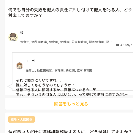
対応してます...
何でも自分の失敗を他人の責任に押し付けて他人を叱る人、どう
対応してますか？
和
保育士, 幼稚園教諭, 保育園, 幼稚園, 公立保育園, 認可保育園, 認
3
・
09/2
証・認定保育園, 認可外保育園, プリスクール・幼児教室, 病児保育, 
学童保育, 放課後等デイサービス, 事業所内保育, 病院内保育, 託児
所, 児童施設, 児童養護施設, 児童発達支援施設, 乳児院, その他の職
場, 小規模認可保育園
コーポ
保育士, 幼稚園教諭, 保育園, 幼稚園, 認可保育園
それは働きにくいですね...。

誰に対してもそうなのでしょうか？

信頼できる人に相談するか、直接ぶつかるか...笑

でも、そういう面倒な人ははいはい、って感じで適当に流すのが1番
な気もします。
回答をもっと見る
職場・人間関係
仲が良い人だけに連絡相談報告する人に、どう対処してますか？