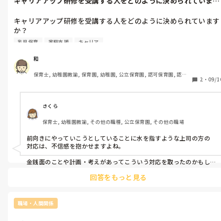
キャリアアップ研修を受講する人をどのように決められています
か？乳児保育...
キャリアアップ研修を受講する人をどのように決められています
か？

乳児保育
家庭支援
キャリア
乳児保育を先に申し込んで決定通知書まで手元に届いていて、研
修日待ちの人がいます。その時、マネジメント研修が申し込み始
和
まりました。

保育士, 幼稚園教諭, 保育園, 幼稚園, 公立保育園, 認可保育園, 認
そこで私は、マネジメント研修を受講したいと園内で一番最初に
2
・
09/1
証・認定保育園, 認可外保育園, プリスクール・幼児教室, 病児保育, 
園長へ申し出しました。

学童保育, 放課後等デイサービス, 事業所内保育, 病院内保育, 託児
そしたら、園長と主任は、乳児保育受講予定者に、乳児保育研修
所, 児童施設, 児童養護施設, 児童発達支援施設, 乳児院, その他の職
場, 小規模認可保育園
をキャンセルしてマネジメントと保護者支援の研修を受けるよう
さくら
進めてました。

保育士, 幼稚園教諭, その他の職種, 公立保育園, その他の職場
そこで、すでに乳児保育研修受講することが決まっていた人は、
乳児保育研修をキャンセルしてマネジメントと保護者支援を受け
前向きにやっていこうとしていることに水を指すような上司の方の
たいと言いました。この人は、この研修を受講すると有休も足り
対応は、不信感を抱かせますよね。

ない状態です。

金銭面のことや計画・考えがあってこういう対応を取ったのかもし
れませんが、その事情は分からないですものね。。

私は、申し込み前日にマネジメントだけ受講したいと園内で一番
回答をもっと見る
最初に園長へ申し出しました。おまけに、先月、乳児保育研修を
軽くでも説明してくれるならまだいいですけど、理由も伝えず、陰で
受講する時、園長命令で有休を無駄に使わされてます。先月の有
悪く言うのは大人げないなと思います。

休の件と言い、今月の研修申し込み行かせない件と言い、本当に
職場・人間関係
遺憾が溜まって心害です。おまけに、私には行かせないでパート
でもきっと、またチャンスが来るはずなので、その時は思い切り楽
さんに研修を進めるって、どーうなってるんでしょうか？保育意