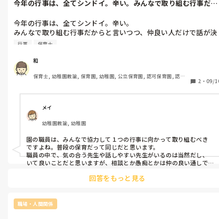
今年の行事は、全てシンドイ。辛い。みんなで取り組む行事だか
欲や、この園の為に働く価値が益々無くなってきました。

らと言いつつ...
今年の行事は、全てシンドイ。辛い。

最終結果…、私の研修意欲は無視されて、愚痴られ、研修を受け
みんなで取り組む行事だからと言いつつ、仲良い人だけで話が決
る権利がなくなりました。

められて、情報が回ってこない。

行事
保育士
逆の立場になれば、一人で保育するんぢゃないから情報共有して
マネジメント研修受けたいですが園の都合いかがでしょうか？と
下さいと言われる。

一言言っただけで、お前がマネジメント受けても意味ないとか陰
和
自己都合のわがままな先生たちだなぁと思う。それに振り回され
口を散々言われて笑われたり、こんな研修受けても現場が大事だ
保育士, 幼稚園教諭, 保育園, 幼稚園, 公立保育園, 認可保育園, 認
てシンドイ。

からね、って嫌味タラタラ園長に言われました。色々言い返した
2
・
09/1
証・認定保育園, 認可外保育園, プリスクール・幼児教室, 病児保育, 
一番辛いのは、一部の人だけで決められて、その決まったことも
い気持ちは山々です。私は思ってもいない事も陰で勝手に悪く言
学童保育, 放課後等デイサービス, 事業所内保育, 病院内保育, 託児
情報が降りてこないこと。仲良い人や気の強い人達だけで行事す
所, 児童施設, 児童養護施設, 児童発達支援施設, 乳児院, その他の職
われていて、本当に悲しいです。いじめのように感じます。

場, 小規模認可保育園
るなら、良いんですけど、保育園は好き嫌い関係なく全員で取り
メイ
組むモノなので、話し合いに入れないとかの仲間外れや情報共有
事前に決まっていた研修キャンセルしてまで他の人に研修行かせ
幼稚園教諭, 幼稚園
しないっていうのは、私は納得いかないですね。皆さんの園で
て、私が行きたい研修を行かせない仕組みを作る上司の考え方
に、皆さん、どう思いますか？皆さんだったら、どうしますか？

園の職員は、みんなで協力して１つの行事に向かって取り組むべき
ですよね。普段の保育だって同じだと思います。

私は、事前に決まってるものを自己都合でキャンセルするのは準
職員の中で、気の合う先生や話しやすい先生がいるのは当然だし、
いて良いことだと思いますが、相談とか愚痴とかは仲の良い通しで
備してくれた方や行きたいと申し込みしても選考漏れした方に、
話すのは良いけど、行事のことや必要な情報共有は、みんなとしなき
大変失礼だと思います。

回答をもっと見る
ゃいけないことですよね。

申し込みするなら必ず行く覚悟で申し込んで頂きたいです。

命を預かる立場として、何かあった時に、知りませんでしたでは済ま
されないですし、行事だって、協力しなければ、絶対うまくいかない
ちなみに、去年は、研修行きたくない人に行くよう薦めていたら
ことも多々あると思います。

職場・人間関係
しく、今年は行きたい人に行かせない仕組みを作っている上司で
そのような職員間のやりとりがある事は、主任の先生や園長先生は
お気づきでしょうか？
