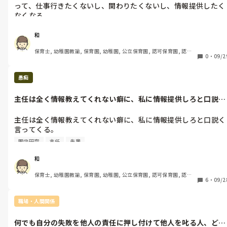
って、仕事行きたくないし、関わりたくないし、情報提供したく
なくなる
和
保育士, 幼稚園教諭, 保育園, 幼稚園, 公立保育園, 認可保育園, 認
0
・
09/2
証・認定保育園, 認可外保育園, プリスクール・幼児教室, 病児保育, 
学童保育, 放課後等デイサービス, 事業所内保育, 病院内保育, 託児
所, 児童施設, 児童養護施設, 児童発達支援施設, 乳児院, その他の職
愚痴
場, 小規模認可保育園
主任は全く情報教えてくれない癖に、私に情報提供しろと口説く
言ってくる。...
主任は全く情報教えてくれない癖に、私に情報提供しろと口説く
言ってくる。

まず私から情報提供しなければいけないと主任や園長は私に言
園内研究
主任
先輩
う。しかし、まず先輩が手本として、やってみせないと、下は動
きませんよ！先輩がしないなら、下は先輩のそのやり方を真似し
和
ますよ。それで、下が悪いとか、子どもとか言ってくるのはどう
保育士, 幼稚園教諭, 保育園, 幼稚園, 公立保育園, 認可保育園, 認
かと思う。

6
・
09/2
証・認定保育園, 認可外保育園, プリスクール・幼児教室, 病児保育, 
人は鏡です。部下に言う前に、まず自分がして下さいって思う。

学童保育, 放課後等デイサービス, 事業所内保育, 病院内保育, 託児
自分ができてないことを人に求めるな💢💢

所, 児童施設, 児童養護施設, 児童発達支援施設, 乳児院, その他の職
職場・人間関係
場, 小規模認可保育園
しかも、その事例も、完璧に私が悪いと言わんばかりの事例を狙
ってあげてくるから腹立つ💢

何でも自分の失敗を他人の責任に押し付けて他人を叱る人、どう
複数担任で、その内の一人だけ教えないとか何？って思うし、責