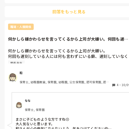
回答をもっと見る
職場・人間関係
何かしら嫌かわらせを言ってくるから上司が大嫌い。何回も遅刻
している人に...
何かしら嫌かわらせを言ってくるから上司が大嫌い。

何回も遅刻している人には何も言わずにいる癖、遅刻していなく
て5分前に着いた人には早く来いとか始末書を書けとか欠勤扱い
園長先生
なるとか厳しい事を言ってくる。朝礼を早く始めたいからという
理由を言ってくるが、実際、いつも朝礼開始規定時間以降にくる
和
のは園長だし、園長が早く来いって思う。

保育士, 幼稚園教諭, 保育園, 幼稚園, 公立保育園, 認可保育園, 認
おまけに、上司は自分の心に不安感があるから、何も悪いことし
4
・
10/0
証・認定保育園, 認可外保育園, プリスクール・幼児教室, 病児保育, 
てない人に、事細かに報告しなさいとか言ってくる。いい加減に
学童保育, 放課後等デイサービス, 事業所内保育, 病院内保育, 託児
して欲しい。イジメをいい加減にして欲しい。
所, 児童施設, 児童養護施設, 児童発達支援施設, 乳児院, その他の職
場, 小規模認可保育園
なな
保育士, 保育園
まさに子どものような方ですね😣

大人気ないと思います。

和さんが心の病気にならないよう、気をつけてくださいね…。