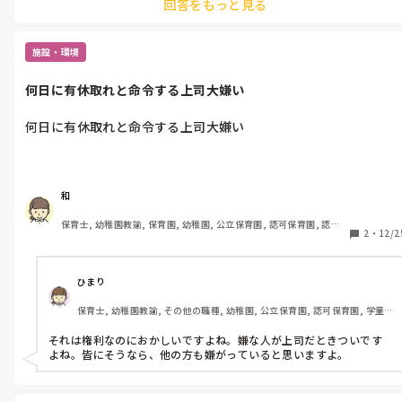
回答をもっと見る
施設・環境
何日に有休取れと命令する上司大嫌い
何日に有休取れと命令する上司大嫌い
和
保育士, 幼稚園教諭, 保育園, 幼稚園, 公立保育園, 認可保育園, 認
2
・
12/2
証・認定保育園, 認可外保育園, プリスクール・幼児教室, 病児保育, 
学童保育, 放課後等デイサービス, 事業所内保育, 病院内保育, 託児
所, 児童施設, 児童養護施設, 児童発達支援施設, 乳児院, その他の職
場, 小規模認可保育園
ひまり
保育士, 幼稚園教諭, その他の職種, 幼稚園, 公立保育園, 認可保育園, 学童
保育, 託児所, 児童施設
それは権利なのにおかしいですよね。嫌な人が上司だときついです
よね。皆にそうなら、他の方も嫌がっていると思いますよ。