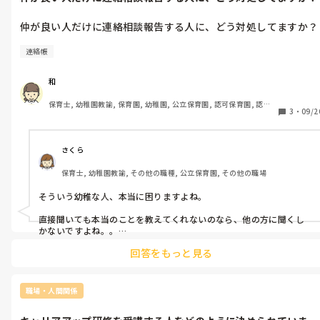
仲が良い人だけに連絡相談報告する人に、どう対処してますか？
連絡帳
和
保育士, 幼稚園教諭, 保育園, 幼稚園, 公立保育園, 認可保育園, 認
3
・
09/2
証・認定保育園, 認可外保育園, プリスクール・幼児教室, 病児保育, 
学童保育, 放課後等デイサービス, 事業所内保育, 病院内保育, 託児
所, 児童施設, 児童養護施設, 児童発達支援施設, 乳児院, その他の職
場, 小規模認可保育園
さくら
保育士, 幼稚園教諭, その他の職種, 公立保育園, その他の職場
そういう幼稚な人、本当に困りますよね。

直接聞いても本当のことを教えてくれないのなら、他の方に聞くし
かないですよね。。

回答をもっと見る
どなたか聞いたら教えてくれそうな方はいますか？

知っておいた方がいい情報が流れてきたとき、その方に教えてもらえ
職場・人間関係