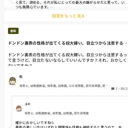
く見て、諦める、それが私にとっての最大の嫌がらせだと思って、い
つも無関心でいます。

気持ちよくわかります！
回答をもっと見る
愚痴
ドンドン裏表の性格が出てくる奴大嫌い。目立つから注意するっ
て言うけど、...
ドンドン裏表の性格が出てくる奴大嫌い。目立つから注意するっ
て言うけど、目立たないならしていいんですか？それ、おかしく
ないですか？
和
保育士, 幼稚園教諭, 保育園, 幼稚園, 公立保育園, 認可保育園, 認
1
・
09/2
証・認定保育園, 認可外保育園, プリスクール・幼児教室, 病児保育, 
学童保育, 放課後等デイサービス, 事業所内保育, 病院内保育, 託児
所, 児童施設, 児童養護施設, 児童発達支援施設, 乳児院, その他の職
場, 小規模認可保育園
ユキ
保育士, 幼稚園教諭, 保育園, 幼稚園, 認可保育園
確かにおかしいですね💦

裏表の激しい方はいずれ人間関係も信頼も破綻すると思うので、あ