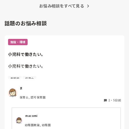
お悩み相談をすべて見る
話題のお悩み相談
施設・環境
小児科で働きたい。
小児科で働きたい。

看護師
保育士
保育士2年目です。

今は保育園勤務ですが、

ま
本当は小児科で保育士として

保育士, 認可保育園
働きたいです。

2
・
5日前
しかし、地方なのかそのような求人が

ほぼなく、ホームページなどもチェック

 macomi
していますが見つかりません😭

幼稚園教諭, 幼稚園