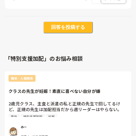
回答を投稿する
「特別支援加配」のお悩み相談
職場・人間関係
クラスの先生が妊娠！素直に喜べない自分が嫌
2歳児クラス、主査と派遣の私と正規の先生で回してるけ
ど、正規の先生は加配担当だから週リーダーはやらない。

正規の先生が休みの時は、加配第2担当の主査が加配児につ
産休
特別支援加配
妊娠
くから、主査がリーダー週でも私がリーダー。

前期は私の方がリーダー回数が圧倒的に多くて、不満だっ
みー
た。
