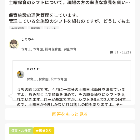
土曜保育のシフトについて。現場の方の率直な意見を伺いた
いです。
保育施設の運営管理をしています。

管理している全施設のシフトを組むのですが、どうしても土
曜保育だけは入れる方が少なく、いつも苦労しています。

土曜保育
管理職
シフト
応募の段階では皆、月1〜2回の土曜出勤があることに同意し
て入職しているはずですが、いざ勤務が始まると一日も土曜
しののん
出勤が出来ない方ばかりです。

保育士, 保育園, 認可保育園, 学童保育
31
・
12/22
そこで、

①土曜日の希望休は2日まで、と制限をかける

②毎月、必ず土曜保育に入ることのできる日を1日だけピッ
たむたむ
クアップしてもらう

保育士, 保育園, 公立保育園
③仮シフトが出た時、土曜出勤が難しければ自身で代わりの
人を交渉して見つけてもらう

うちの園は③です。４月に一年分の土曜日出勤日を決めていま
すよ。あみだくじで順番を決めて、その順番通りにシフトを入
上記のいずれかの対策を取り入れることを考えています。

れていきます。月一が基本ですが、シフトを9人で2人ずつ回す
ので、土曜日が4週しかない月は無しの時もありますよ。その
土曜日が出られない人は、同じシフト時間の人と自分で交代し
是非、現場の方の意見をお聞かせください。
回答をもっと見る
て貰い、主任に報告してます。
保育・お仕事
👑殿堂入り