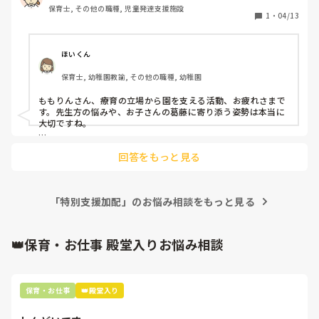
保育士, その他の職種, 児童発達支援施設
そのような経験から、児童発達支援の施設と幼稚園・保育園
1
・
04/13
が、もっとスムーズに連携できたらいいなと感じています。

実際に連携を取りやすくするために工夫されていることや、
ほいくん
「こういう取り組みが良かった」という事例があれば、ぜひ
保育士, 幼稚園教諭, その他の職種, 幼稚園
教えていただきたいです。
ももりんさん、療育の立場から園を支える活動、お疲れさまで
す。先生方の悩みや、お子さんの葛藤に寄り添う姿勢は本当に
大切ですね。

連携をスムーズにするには、園の先生の困り感を丁寧に汲み取
回答をもっと見る
り、活動を邪魔しないタイミングで「できた」瞬間の具体的な
関わり方を共有するのが効果的です。また、双方の様子を伝え
合う簡単なシートを活用して視点を合わせるのも良い方法で
す。

「特別支援加配」のお悩み相談をもっと見る
ももりんさんの橋渡しで救われる方はたくさんいます。少しず
つ信頼を深めていけるよう応援しています。
👑保育・お仕事 殿堂入りお悩み相談
保育・お仕事
👑殿堂入り