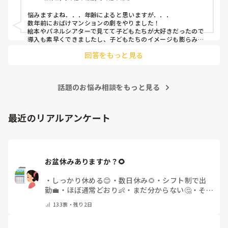
悩みますよね．．．年齢によると思いますが．．．

数年前におばけマンションの劇をやりました！

絵本やパネルシアターで見てて子どもたちが大好きだったので
導入も素早くできましたし、子どもたちのイメージも膨らみや
すく自分たちでセリフをどんどん覚えて練習も本番も楽しんで
回答をもっと見る
ました！

もし参考になれば．．．
話題のお悩み相談をもっと見る
最近のリアルアンケート
お盆休みありますか？🌻
・
しっかり休める😊
・
数日休み🌻
・
シフト制で出
勤💼
・
ほぼ通常どおり👶
・
まだ分からない🤔
・
その
他(コメントで教えてください)
133
票・
残り2日