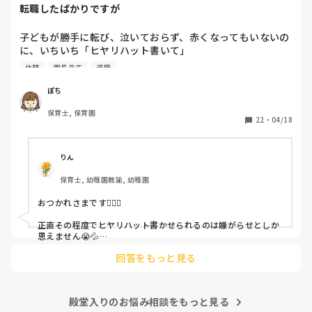
転職したばかりですが
子どもが勝手に転び、泣いておらず、赤くなってもいないの
に、いちいち「ヒヤリハット書いて」

と書かされ

休憩
園長先生
退職
休憩時間に書くしかなく、辛いです

（そう言う本人は書かない）

ぽち
保育士, 保育園
しかも、上司に↑この内容でも

22
・
04/18
「どうしたらなくせるか」

ちゃんと考えて対策を練って書き込むようにと。

呼ばれて一緒に対策を考えさせられること多数

りん
保育士, 幼稚園教諭, 幼稚園
これだけで30〜40分拘束されて辛いです

おつかれさまです🙇🏻‍♀️

皆さんの園はどうですか?
正直その程度でヒヤリハット書かせられるのは嫌がらせとしか
思えません😭💦

他の先生方も同様のことをされているのでしょうか？

回答をもっと見る
あまりご無理されませんよう…😢
殿堂入りのお悩み相談をもっと見る