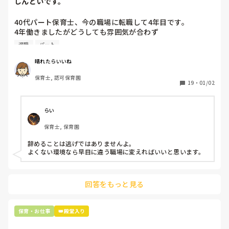
しんどいです。
40代パート保育士、今の職場に転職して4年目です。

4年働きましたがどうしても雰囲気が合わず

退職しようと思っています。

退職
パート
周りの職員は、勤続10年以上から何十年という先生がほとん
晴れたらいいね
どです。

保育士, 認可保育園
保護者子どもの愚痴悪口が多く、

19
・
01/02
子どもの前でも

今で言う不適切保育も　

仕方ないよね

らい
もう何も言わずに

保育士, 保育園
子どもの言いなりになればいいんだね

などいう意見で…

辞めることは逃げではありませんよ。

よくない環境なら早目に違う職場に変えればいいと思います。
上の先生に相談することは難しそうです。

主任は同じ考えですし、園長は不在のことが多いです。

回答をもっと見る
最後の職場にしようと思っていましたが

正直苦しい。

辞めることは逃げ、と、過去辞めた人も何年も言われ続けて
保育・お仕事
👑殿堂入り