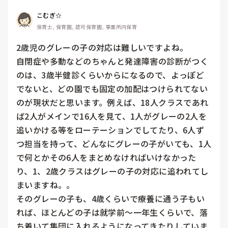
こむぎ☆
保育士, 保育園, 認可保育園, 事業所内保育
2歳児のグレーの子の対応は難しいですよね。

自閉症や多動などのちゃんと発達障害の診断がつく
のは、3歳半健診くらいからになるので、よっぽど
でないと、どの園でも固定の加配はつけられてない
のが現状だと思います。例えば、18人クラスであれ
ば2人がメインで16人を見て、1人がグレーの2人を
追いかける等をローテーションでしてたり、6人ず
つ担当を持って、どんなにグレーの子がいても、1人
で何とかその6人をまとめなければいけなかった
り、1、2歳クラスはグレーの子の対応に追われてし
まいますね。。

そのグレーの子も、4歳くらいで療養に通う子もい
れば、ほとんどの子は就学前〜一年生くらいで、落
ち着いて集団に入れるようになってきたりしていま