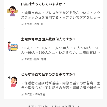
口臭対策ってしていますか？
・
歯磨きのみ
・
ブレスケアなどを飲んでいる
・
マウ
スウォッシュを使用する
・
舌ブラシでケアをしっか
りする
・
フリスクをかじる
・
気にしたことない
・
そ
170
票・
残り1日
の他(コメントで教えて下さい)
土曜保育の登園人数は何人ですか？
・
0人
・
１～10人
・
11人～30人
・
31人～60人
・
61
人～99人
・
100人以上
・
わからない、土曜保育はな
い
・
その他(コメントで教えて下さい)
192
票・
残り1時間
どんな場面で話すのが苦手ですか？
・
保護者と話す時が苦痛
・
同僚と話すのが苦痛
・
主
任や園長など上司と話すのが苦
・
職員会議や研修場
面で話すのが苦
・
話すことは苦痛じゃない♡
・
その
187
票・
22時間前
他(コメントで教えてください)
リアルアンケートをもっと見る