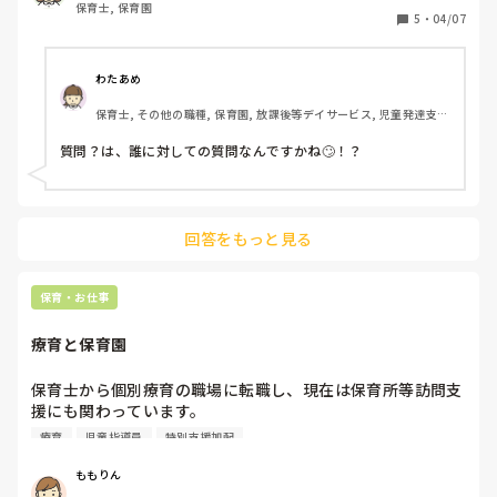
保育士, 保育園
5
・
04/07
皆さんは質問を考えるよう言われた時に、参考にするものは
わたあめ
保育士, その他の職種, 保育園, 放課後等デイサービス, 児童発達支援
施設
質問？は、誰に対しての質問なんですかね🙄！？
回答をもっと見る
保育・お仕事
療育と保育園
保育士から個別療育の職場に転職し、現在は保育所等訪問支
援にも関わっています。

現場に行く中で、「この子は集団生活が少し大変そうだな」
療育
児童指導員
特別支援加配
と感じたり、園の先生方も対応に悩まれているのではないか
と思う場面がありました。

ももりん