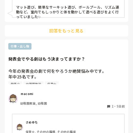
マット遊び、簡単なサーキット遊び、ボールプール、リズム運
動など、室内でもしっかりと体を動かして遊べる遊びをよく行
っていました✨
回答をもっと見る
行事・出し物
発表会でやる劇はもう決まってますか？
今年の発表会の劇で何をやろうか絶賛悩み中です。

年中25名です。

過去に「これは子どもたちも楽しんで大成功だった！」「観
発表会
幼稚園教諭
保育士
客の保護者にも好評だった！」という劇の演目があれば、ぜ
ひ教えてほしいです！

 macomi
幼稚園教諭, 幼稚園
2
・
5日前
さめゆち
保育士, その他の職種, その他の職場