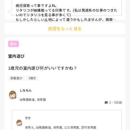
もともと、看護師を目指していたのもあって、、

病児保育って事ですよね。

もちろん医療的なことができないのは

リタリコが結構載ってる印象です。(私は発達系の仕事のつきた
わかっていますが💦

いのでリタリコを見る事が多くて)

もしかしたらしい土地によって違うかもしれませんが、検索し
てみてください！
何かよい求人サイトなどがあれば

回答をもっと見る
教えてください。
遊び
室内遊び
1歳児の室内遊び何がいいですかね？
部屋遊び
1歳児
しなもん
幼稚園教諭, 保育園
2
・
5日前
りり
保育士, 幼稚園教諭, 保育園, 公立保育園, 認可保育園