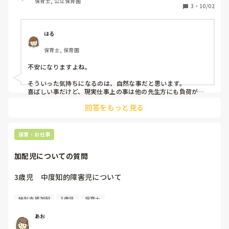
保育士, 公立保育園
そんな中正規の先生の妊娠が発覚。2月から産休らしい。喜
3
・
10/02
ばしいことなのに、脳裏によぎるのは、

正規の先生が産休に入ったら、加配児には主査がずっと着く
の？ということは私が全週リーダー？！

はる
と不安になってしまった。

保育士, 保育園
まあその頃には担当性もほぼ解体して、子どもも混ぜて過ご
すのかもしれないから毎週リーダーではないと思うのだけれ
不安になりますよね。

ど、妊娠を心から喜べない自分にショックだった。私も子ど
もいるからわかるのに。
そういった気持ちになるのは、自然な事だと思います。

喜ばしい事だけど、現実仕事上の事は他の先生方にも負荷がか
かりますもんね。

回答をもっと見る
素直な気持ちを、上の先生方に相談してみてはいかがでしょう
か？

保育・お仕事
主様が、気持ちよく働けるよう応援しております！
加配児についての質問
3歳児　中度知的障害児について

今年初めて加配担当になりました。

特別支援加配
3歳児
保育士
質問を色々考えてきて、と言われたのですが、考えるのが苦
手なのと、関わったことがあまりないのもあり、あまり思い
あお
浮かばず…。
