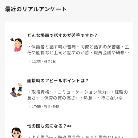
最近のリアルアンケート
どんな場面で話すのが苦手ですか？
・
保護者と話す時が苦痛
・
同僚と話すのが苦痛
・
主
任や園長など上司と話すのが苦
・
職員会議や研修場
面で話すのが苦
・
話すことは苦痛じゃない♡
・
その
123
票・
残り1日
他(コメントで教えてください)
面接時のアピールポイントは？
・
取得資格✨
・
コミュニケーション能力✨
・
経験の
長さ✨
・
保育の質の高さ✨
・
熱意✨
・
特にないな
・
その他(コメントで教えて下さい)
176
票・
残り4時間
他の園も気になる？👀
・
よく思う👀
・
時々思う😊
・
あまり思わない🌿
・