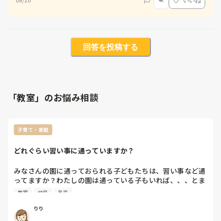
09/20
いいね
回答を投稿する
「教室」のお悩み相談
子育て・家庭
どれぐらい習い事に通っていますか？
みなさんの園に通っておられる子どもたちは、習い事など通
ってますか？わたしの園は通っている子もいれば、、、とま
ちまちなのですが、友だちの園だと、ほとんどみんな通って
教室
幼児
乳児
る！と言う話も聞くので、どれぐらいなのかなーと疑問に感
じています🤔週にどれぐらいなども教えてください💡
りり