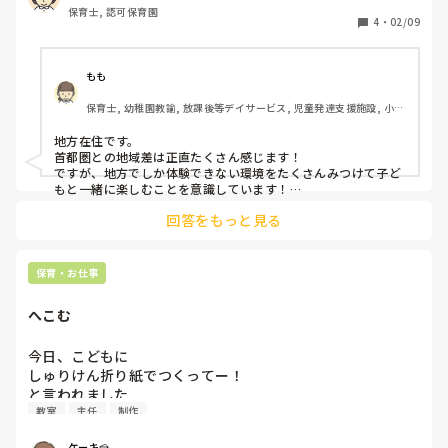
保育士, 認可保育園
我が子にもこの習い事すてき！あー東京かぁ‥

4
・
02/09
と

地方と東京大阪の選択肢の幅に差を感じる事があります。

こんなこと感じる方いらっしゃいますか？
もも
保育士, 幼稚園教諭, 放課後等デイサービス, 児童発達支援施設, 小規
模認可保育園
地方在住です。

首都圏との地域差は正直たくさん感じます！

ですが、地方でしか体験できない環境をたくさんみつけて子ど
もと一緒に楽しむことを意識しています！

地方出身の自分自身の周りにも、心の経験値を重ねて自分で首
回答をもっと見る
都圏へ羽ばたいていき活躍している方がたくさんいるので、あ
まり気にしないようにしています！！^^
保育・お仕事
へこむ
今日、こどもに

しゅりけん折り紙でつくってー！

と言われました

教室
主任
制作
でも、作り方が忘れてしまい、

教室の簡単折り紙の本を見ながら作ってました。

ケーキ🍰