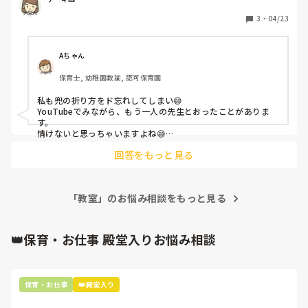
そしたら主任が

えー！先生やばいわよと、、

3
・
04/23
少しきつめな言い方を

これから折り紙とか当たり前に作れるものを

本を見なくても作れるようにしたいと思います😰

Aちゃん
保育士, 幼稚園教諭, 認可保育園
私も兜の折り方をド忘れしてしまい😅

YouTubeでみながら、もう一人の先生とおったことがありま
す。

情けないと思っちゃいますよね😅

私も基本の折り紙の折り方は勉強しなおそうと思いました！
回答をもっと見る
「教室」のお悩み相談をもっと見る
👑保育・お仕事 殿堂入りお悩み相談
保育・お仕事
👑殿堂入り