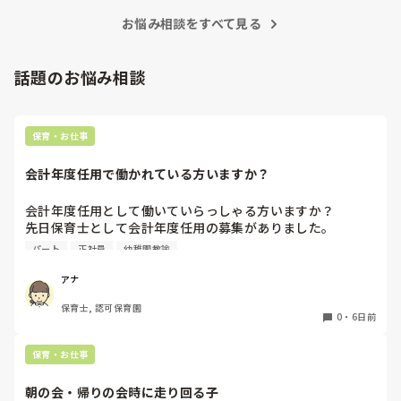
お悩み相談をすべて見る
話題のお悩み相談
保育・お仕事
会計年度任用で働かれている方いますか？
会計年度任用として働いていらっしゃる方いますか？

先日保育士として会計年度任用の募集がありました。

赤ちゃん訪問を主にするようですが、園勤務ではなく、保育
パート
正社員
幼稚園教諭
士の資格を使われている方いたら教えて頂きたいです。

よろしくお願いします。
アナ
保育士, 認可保育園
0
・
6日前
保育・お仕事
朝の会・帰りの会時に走り回る子