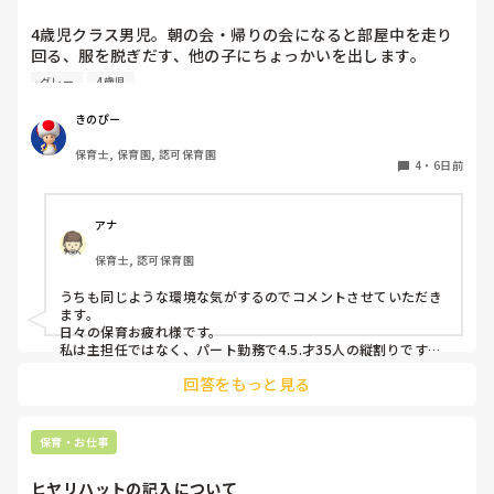
4歳児クラス男児。朝の会・帰りの会になると部屋中を走り
回る、服を脱ぎだす、他の子にちょっかいを出します。

私が主担任、もう一人補助の先生がいますが、補助の先生は
グレー
4歳児
他にもクラス内に要支援児数名おり、そちらの対応で精一杯
です。

きのぴー
私がその子の対応をしているとクラス全体の流れが止まって
保育士, 保育園, 認可保育園
しまい、クラス全体が落ち着かなくなってしまう。別スペー
4
・
6日前
スを設けましたが、そこにいることを拒み余計に興奮状態と
なる…という悪循環に陥ってしまっています。

何か少しでも良い方法はないかなと悩み、ここで相談させて
アナ
保育士, 認可保育園
うちも同じような環境な気がするのでコメントさせていただき
ます。

日々の保育お疲れ様です。

私は主担任ではなく、パート勤務で4.5.才35人の縦割りです。

回答をもっと見る
うちも要支援児が数名おり、朝の集まりで立って歌を歌うのに
も難しく、今はまず椅子に座らせて落ち着き、歌う時は椅子の
前で立って歌っています。

立ちましょうの合図で立つかどうかはそれぞれで、したくない
保育・お仕事
という子どもは今はうたの時間だから立たなくてもいいから座
っていてね。と話をし、それを5月頃から続けていくうちに走
ヒヤリハットの記入について
り回る子どもは減りました。
