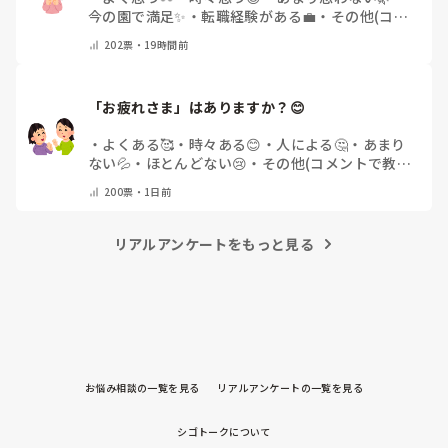
今の園で満足✨
・
転職経験がある💼
・
その他(コメ
ントで教えてください)
202
票・
19時間前
「お疲れさま」はありますか？😊
・
よくある🥰
・
時々ある😊
・
人による🤔
・
あまり
ない💦
・
ほとんどない😢
・
その他(コメントで教え
てください)
200
票・
1日前
リアルアンケートをもっと見る
お悩み相談の一覧を見る
リアルアンケートの一覧を見る
シゴトークについて