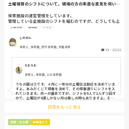
土曜保育のシフトについて。現場の方の率直な意見を伺いた
いです。
保育施設の運営管理をしています。

管理している全施設のシフトを組むのですが、どうしても土
曜保育だけは入れる方が少なく、いつも苦労しています。

土曜保育
管理職
シフト
応募の段階では皆、月1〜2回の土曜出勤があることに同意し
て入職しているはずですが、いざ勤務が始まると一日も土曜
しののん
出勤が出来ない方ばかりです。

保育士, 保育園, 認可保育園, 学童保育
31
・
12/22
そこで、

①土曜日の希望休は2日まで、と制限をかける

②毎月、必ず土曜保育に入ることのできる日を1日だけピッ
たむたむ
クアップしてもらう

保育士, 保育園, 公立保育園
③仮シフトが出た時、土曜出勤が難しければ自身で代わりの
人を交渉して見つけてもらう

うちの園は③です。４月に一年分の土曜日出勤日を決めていま
すよ。あみだくじで順番を決めて、その順番通りにシフトを入
上記のいずれかの対策を取り入れることを考えています。

れていきます。月一が基本ですが、シフトを9人で2人ずつ回す
ので、土曜日が4週しかない月は無しの時もありますよ。その
土曜日が出られない人は、同じシフト時間の人と自分で交代し
是非、現場の方の意見をお聞かせください。
回答をもっと見る
て貰い、主任に報告してます。
保育・お仕事
👑殿堂入り