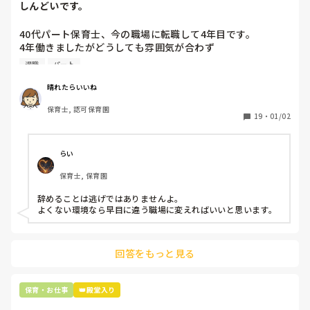
しんどいです。
40代パート保育士、今の職場に転職して4年目です。

4年働きましたがどうしても雰囲気が合わず

退職しようと思っています。

退職
パート
周りの職員は、勤続10年以上から何十年という先生がほとん
晴れたらいいね
どです。

保育士, 認可保育園
保護者子どもの愚痴悪口が多く、

19
・
01/02
子どもの前でも

今で言う不適切保育も　

仕方ないよね

らい
もう何も言わずに

保育士, 保育園
子どもの言いなりになればいいんだね

などいう意見で…

辞めることは逃げではありませんよ。

よくない環境なら早目に違う職場に変えればいいと思います。
上の先生に相談することは難しそうです。

主任は同じ考えですし、園長は不在のことが多いです。

回答をもっと見る
最後の職場にしようと思っていましたが

正直苦しい。

辞めることは逃げ、と、過去辞めた人も何年も言われ続けて
保育・お仕事
👑殿堂入り