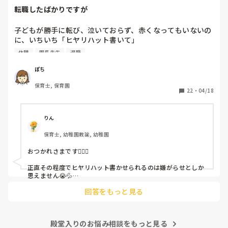
転職したばかりですが
子どもが勝手に転び、泣いておらず、赤くなってもいないの
に、いちいち「ヒヤリハット書いて」

と書かされ

休憩
園長先生
退職
休憩時間に書くしかなく、辛いです

（そう言う本人は書かない）

ぽち
保育士, 保育園
しかも、上司に↑この内容でも

22
・
04/18
「どうしたらなくせるか」

ちゃんと考えて対策を練って書き込むようにと。

呼ばれて一緒に対策を考えさせられること多数

りん
保育士, 幼稚園教諭, 幼稚園
これだけで30〜40分拘束されて辛いです

おつかれさまです🙇🏻‍♀️

皆さんの園はどうですか?
正直その程度でヒヤリハット書かせられるのは嫌がらせとしか
思えません😭💦

他の先生方も同様のことをされているのでしょうか？

回答をもっと見る
あまりご無理されませんよう…😢
殿堂入りのお悩み相談をもっと見る