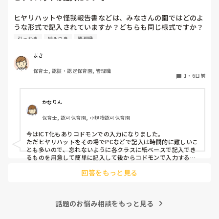
あっちにもこっちにも走り回る子がいると1人では対応出来な
いですよね。。

ヒヤリハットや怪我報告書などは、みなさんの園ではどのよ
要支援児とも関係が出来、私といることが安全基地と思ってく
うな形式で記入されていますか？どちらも同じ様式ですか？
れと、自分のもとに帰ってきてくれるので、少し落ち着いたか
園の経営者が変わったため、様式を変える…みたいになって
とも思います。

引っかき
噛みつき
管理職
いるのですが、どのようにするか悩んでいます。
保育士不足の中、要支援児がふえ、法的にはクリアしていても
手が足りないですよね。

まき
メンタルやられないようにリフレッシュしながら頑張りましょ
うね。
保育士, 認証・認定保育園, 管理職
1
・
6日前
かなりん
保育士, 認可保育園, 小規模認可保育園
今はICT化もありコドモンでの入力になりました。

ただヒヤリハットをその場でPCなどで記入は時間的に難しいこ
とも多いので、忘れないように各クラスに紙ベースで記入でき
るものを用意して簡単に記入して後からコドモンで入力するよ
うになりました。
回答をもっと見る
話題のお悩み相談をもっと見る