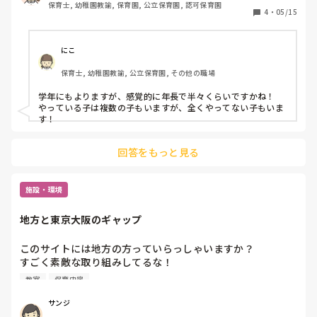
保育士, 幼稚園教諭, 保育園, 公立保育園, 認可保育園
4
・
05/15
にこ
保育士, 幼稚園教諭, 公立保育園, その他の職場
学年にもよりますが、感覚的に年長で半々くらいですかね！

やっている子は複数の子もいますが、全くやってない子もいま
す！
回答をもっと見る
施設・環境
地方と東京大阪のギャップ
このサイトには地方の方っていらっしゃいますか？

すごく素敵な取り組みしてるな！

行きたい！けど東京かぁ‥

教室
保育内容
とか、

講演にきてほしい！

サンジ
遠いから無理です。とか。
