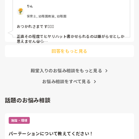
呼ばれて一緒に対策を考えさせられること多数

りん
保育士, 幼稚園教諭, 幼稚園
これだけで30〜40分拘束されて辛いです

おつかれさまです🙇🏻‍♀️

皆さんの園はどうですか?
正直その程度でヒヤリハット書かせられるのは嫌がらせとしか
思えません😭💦

他の先生方も同様のことをされているのでしょうか？

回答をもっと見る
あまりご無理されませんよう…😢
殿堂入りのお悩み相談をもっと見る
お悩み相談をすべて見る
話題のお悩み相談
施設・環境
パーテーションについて教えてください！