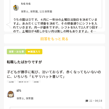
②毎月、必ず土曜保育に入ることのできる日を1日だけピッ
たむたむ
クアップしてもらう

保育士, 保育園, 公立保育園
③仮シフトが出た時、土曜出勤が難しければ自身で代わりの
人を交渉して見つけてもらう

うちの園は③です。４月に一年分の土曜日出勤日を決めていま
すよ。あみだくじで順番を決めて、その順番通りにシフトを入
上記のいずれかの対策を取り入れることを考えています。

れていきます。月一が基本ですが、シフトを9人で2人ずつ回す
ので、土曜日が4週しかない月は無しの時もありますよ。その
土曜日が出られない人は、同じシフト時間の人と自分で交代し
是非、現場の方の意見をお聞かせください。
回答をもっと見る
て貰い、主任に報告してます。
保育・お仕事
👑殿堂入り
転職したばかりですが
子どもが勝手に転び、泣いておらず、赤くなってもいないの
に、いちいち「ヒヤリハット書いて」

と書かされ

休憩
園長先生
退職
休憩時間に書くしかなく、辛いです

（そう言う本人は書かない）

ぽち
保育士, 保育園
しかも、上司に↑この内容でも

22
・
04/18
「どうしたらなくせるか」

ちゃんと考えて対策を練って書き込むようにと。
