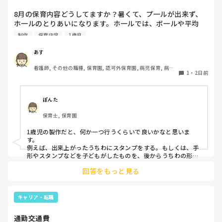
8月の保育内容どうしてますか？暑くて、プ一ルが出来ず、
ホ一ルのとりあいになります。ホ一ルでは、ボ一ルや平均
台、風船で遊んでいます。製作で、うちわや望遠鏡や風鈴🎐
制作
保育内容
1歳児
製作をしたりしますが、なかなか、集中できません。1歳児
クラスです、玩具で遊ばせながら、何人かずつよんで、やっ
あす
ています。何か、いいアイデアや、工夫など、何でもいいの
看護師, その他の職種, 保育園, 認可外保育園, 病児保育, 病院
で、教えて下さい。
1
・
2日前
内保育, その他の職場
ぽんた
保育士, 保育園
1歳児の製作だと、何か一つ行うくらいで良いかなと思いま
す。

例えば、出来上がったうちわにスタンプをする。もしくは、手
形やスタンプなどを子どもがしたものを、後からうちわの形に
切る。1歳児なんて集中できないです。興味を持って来てくれ
回答をもっと見る
ただけで十分です。

お部屋では、ビニールシートを敷いて、片栗粉粘土、寒天や春
雨遊び、氷遊び、など間食遊びをたくさん行っています。

キャリア・転職
ホールに行っているクラスにお邪魔するのも良いかなと思いま
通勤交通費
す！いつもと違うおもちゃ、室内に興味津々です！