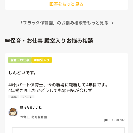
回答をもっと見る
か…😌？

泣かないで下さいー😭🙌
「ブラック保育園」のお悩み相談をもっと見る
👑保育・お仕事 殿堂入りお悩み相談
保育・お仕事
👑殿堂入り
しんどいです。
40代パート保育士、今の職場に転職して4年目です。

4年働きましたがどうしても雰囲気が合わず

退職しようと思っています。

退職
パート
周りの職員は、勤続10年以上から何十年という先生がほとん
晴れたらいいね
どです。

保育士, 認可保育園
保護者子どもの愚痴悪口が多く、

19
・
01/02
子どもの前でも

今で言う不適切保育も　
