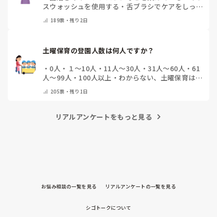
スウォッシュを使用する
・
舌ブラシでケアをしっか
りする
・
フリスクをかじる
・
気にしたことない
・
そ
189
票・
残り2日
の他(コメントで教えて下さい)
土曜保育の登園人数は何人ですか？
・
0人
・
１～10人
・
11人～30人
・
31人～60人
・
61
人～99人
・
100人以上
・
わからない、土曜保育はな
い
・
その他(コメントで教えて下さい)
205
票・
残り1日
リアルアンケートをもっと見る
お悩み相談の一覧を見る
リアルアンケートの一覧を見る
シゴトークについて