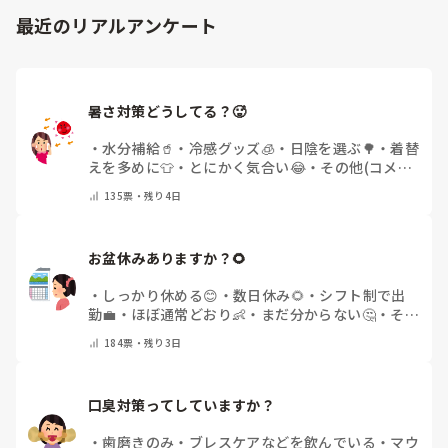
最近のリアルアンケート
暑さ対策どうしてる？🥵
・
水分補給🥤
・
冷感グッズ🧊
・
日陰を選ぶ🌳
・
着替
えを多めに👕
・
とにかく気合い😂
・
その他(コメン
トで教えてください)
135
票・
残り4日
お盆休みありますか？🌻
・
しっかり休める😊
・
数日休み🌻
・
シフト制で出
勤💼
・
ほぼ通常どおり👶
・
まだ分からない🤔
・
その
他(コメントで教えてください)
184
票・
残り3日
口臭対策ってしていますか？
・
歯磨きのみ
・
ブレスケアなどを飲んでいる
・
マウ