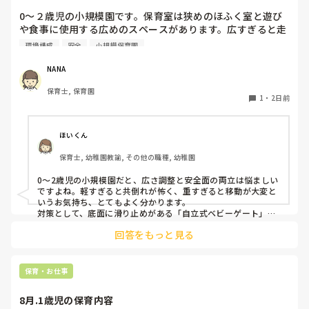
0〜２歳児の小規模園です。保育室は狭めのほふく室と遊び
や食事に使用する広めのスペースがあります。広すぎると走
り回ったりして落ち着かないので、活動によってパーテーシ
環境構成
安全
小規模保育園
ョンで仕切っています。このパーテーションがウレタンのよ
うな素材で軽いので、ちょっと体が当たると倒れたり、つか
NANA
まり立ちが不安定な子にとっては共倒れになったりで危険で
保育士, 保育園
す。かと言って固定してしまうと活動によって柔軟に移動す
1
・
2日前
ることができなくなってしまうし…以前勤務していた園では
しっかりした重いものを置いていましたが、移動が大変で使
い勝手が悪く、子どもがぶつかって倒れた時に怖い思いをし
ほいくん
ました。

保育士, 幼稚園教諭, その他の職種, 幼稚園
皆さんの園ではどんなもので工夫されていますか？
0〜2歳児の小規模園だと、広さ調整と安全面の両立は悩ましい
ですよね。軽すぎると共倒れが怖く、重すぎると移動が大変と
いうお気持ち、とてもよく分かります。

対策として、底面に滑り止めがある「自立式ベビーゲート」な
ら、つかまり立ちでも倒れにくく移動も楽でおすすめです。ま
回答をもっと見る
た、ストッパー付きキャスターをつけたロー棚を仕切りにすれ
ば、倒れず収納にもなって一石二鳥です。

今のウレタン製を活かすなら、壁や固定家具で挟む配置にした
り、脚元に水入りペットボトルなどの重りを付けて補強してみ
保育・お仕事
てくださいね。安全で使いやすい方法が見つかるよう応援して
8月.1歳児の保育内容