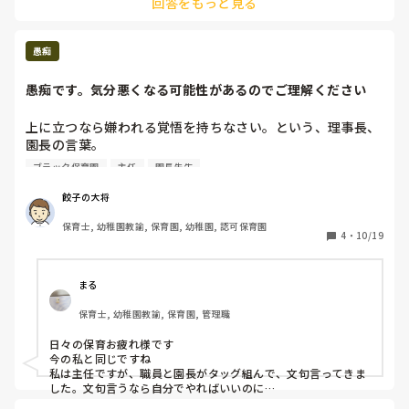
回答をもっと見る
愚痴
愚痴です。気分悪くなる可能性があるのでご理解ください
上に立つなら嫌われる覚悟を持ちなさい。という、理事長、
園長の言葉。

そんな言葉を使う2人が職員に嫌われないよう立ち振る舞
ブラック保育園
主任
園長先生
い、主任や副主任を悪者にして職員と結託。

主任も副主任も理事長、園長からの指示を全うしてるだけな
餃子の大将
のに、、

保育士, 幼稚園教諭, 保育園, 幼稚園, 認可保育園
4
・
10/19
上からも下からも嫌われるのは主任、副主任だけ。

家族経営なので私に主任、副主任からのクレームの嵐。

まる
保育士, 幼稚園教諭, 保育園, 管理職
人間関係に疲れました😓
日々の保育お疲れ様です

今の私と同じですね

私は主任ですが、職員と園長がタッグ組んで、文句言ってきま
した。文句言うなら自分でやればいいのに

口ばっかり、人の事ばかり、達者でいじめです
