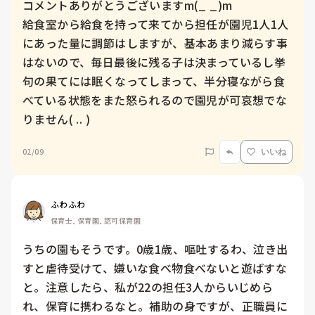
コメントありがとうございますm(_ _)m

給食室から給食を持って来てから担任が園児1人1人
にあった量に調節はしますが、基本あまり減らす事
はないので、毎日最後に残る子は決まっているし挙
句の果てには眠くなってしまって、半分寝ながら食
べている状態をまた怒られるので園児が可哀想でな
りません( .. )
02/09
いいね
ふわふわ
保育士, 保育園, 認可保育園
うちの園もそうです。0歳1歳、嘔吐するわ、泣き出
すと虐待受けて、嫌いな食べ物食べないと遊ばすな
と。注意したら、私が22の担任3人からいじめら
れ、保育に携わるなと。補助の身ですが、正職員に