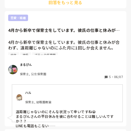
回答をもっと見る
それも3月までの我慢です

次が決まったので給与だけ貰って辞めるだけです

文句言われてもあと、数ヶ月と思いながら、職場に行くだけで
す

恋愛・結婚
賞与貰った時に退職願を出すので、そしたら、気持ちもすっき
り

4月から新卒で保育士をしています。彼氏の仕事と休みが合
辛いままいくのは心身が病んでしまいます

わず、遠距離じゃ...
自分を大切にしたいですね
4月から新卒で保育士をしています。彼氏の仕事と休みが合
わず、遠距離じゃないのにふた月に1回しか会えません。

代休
彼氏
ブラック保育園
彼氏とは学生時代から1年半付き合っています。

私は保育士のため基本土日休みですが、彼は100%平日休み
まるぴん
です。また、私が土曜出勤の代休で平日休みになっても、彼
保育士, 公立保育園
氏の休みとかぶることはほとんどありません。

5
・
06/07
彼氏、旦那さんと休みが合わない方はどうコミュニケーショ
ンを取っていますか？

ハル
ちなみに彼はブラック企業に勤めているので朝から深夜まで
保育士, 幼稚園教諭
仕事しており、LINEも電話もほとんどできません。

仕事のつらさと連絡の取れないつらさとで毎日泣いています
遠距離じゃないのにそんな状況って辛いですね😭

😭
まるぴんさんの平日休みを彼に合わせることは難しいんです
か？？

LINEも電話もこない…

もう少し頑張って働いてから同棲を考えるのはどうでしょう