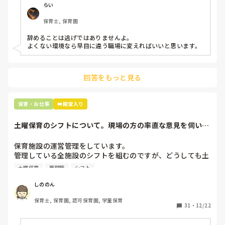
仕方ないよね

らい
もう何も言わずに

保育士, 保育園
子どもの言いなりになればいいんだね

などいう意見で…

辞めることは逃げではありませんよ。

よくない環境なら早目に違う職場に変えればいいと思います。
上の先生に相談することは難しそうです。

主任は同じ考えですし、園長は不在のことが多いです。

回答をもっと見る
最後の職場にしようと思っていましたが

正直苦しい。

辞めることは逃げ、と、過去辞めた人も何年も言われ続けて
保育・お仕事
👑殿堂入り
土曜保育のシフトについて。現場の方の率直な意見を伺いた
いです。
保育施設の運営管理をしています。

管理している全施設のシフトを組むのですが、どうしても土
曜保育だけは入れる方が少なく、いつも苦労しています。

土曜保育
管理職
シフト
応募の段階では皆、月1〜2回の土曜出勤があることに同意し
て入職しているはずですが、いざ勤務が始まると一日も土曜
しののん
出勤が出来ない方ばかりです。

保育士, 保育園, 認可保育園, 学童保育
31
・
12/22
そこで、

①土曜日の希望休は2日まで、と制限をかける
