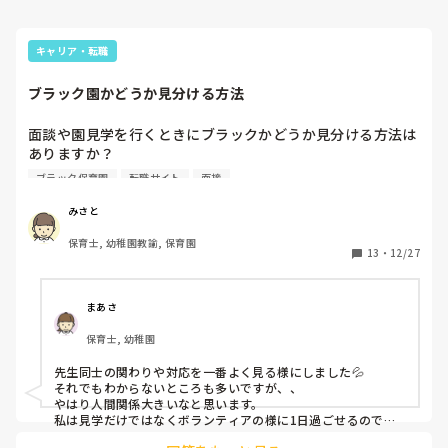
キャリア・転職
ブラック園かどうか見分ける方法
面談や園見学を行くときにブラックかどうか見分ける方法は
ありますか？

ブラック保育園
転職サイト
面接
転職したばっかですが、もう転職したいくらい肌に合いませ
ん。
みさと
保育士, 幼稚園教諭, 保育園
13
・
12/27
まあさ
保育士, 幼稚園
先生同士の関わりや対応を一番よく見る様にしました💦

それでもわからないところも多いですが、、

やはり人間関係大きいなと思います。

私は見学だけではなくボランティアの様に1日過ごせるのであ
ればお願いしていました！！