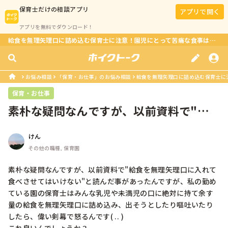
保育士
だけの相談アプリ
アプリで開く
アプリを無料でダウンロード！
給食を無理矢理口に詰め込む保育士に注意！園児にとって苦痛な食事は良くない？
お悩み相談
「保育・お仕事」のお悩み相談
給食を無理矢理口に詰め込む保育士に注
保育・お仕事
素朴な疑問なんですが、以前資料で"給
食を無理矢理口に入れて食べさせては...
けん
その他の職種, 保育園
素朴な疑問なんですが、以前資料で"給食を無理矢理口に入れて
食べさせてはいけない"と読んだ事があったんですが、私の勤め
ている園の保育士はみんな乳児や未満児の口に絶対に持て余す
量の給食を無理矢理口に詰め込み、出そうとしたり嘔吐いたり
したら、偉い剣幕で怒るんです( .. )
