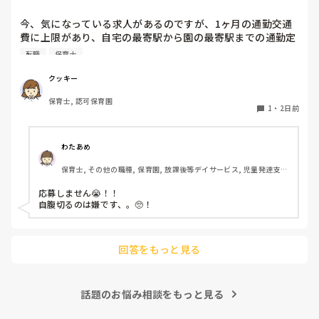
今、気になっている求人があるのですが、1ヶ月の通勤交通
費に上限があり、自宅の最寄駅から園の最寄駅までの通勤定
期代が5,000円ほどオーバーします

転職
保育士
たかが5,000円と考えるか…

私としてはなかなか大きい金額なので、この時点で応募を迷
クッキー
っているのですが、皆さんならどうしますか？
保育士, 認可保育園
1
・
2日前
わたあめ
保育士, その他の職種, 保育園, 放課後等デイサービス, 児童発達支援
施設
応募しません😭！！

自腹切るのは嫌です、。🥺！

回答をもっと見る
話題のお悩み相談をもっと見る