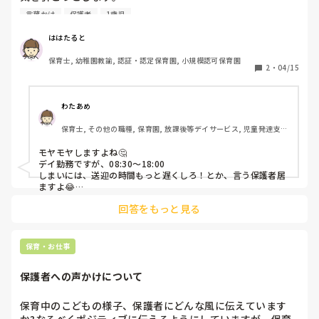
家庭の様子を聞いても家でも同じことをしているそうです。

言葉かけ
保護者
1歳児
親は朝イチに預けているのに早くお迎えに来てあげようとか
もありません。大体決まった時間に来ます。

ははたると
早番の職員よりも長く保育園にいます。

保育士, 幼稚園教諭, 認証・認定保育園, 小規模認可保育園
決めつけはいけないとわかっていますが、保育時間が長く、
2
・
04/15
家に帰ってからはご飯→お風呂→寝るで親と過ごす時間がな
いからなのでは？と思ってしまいます。

朝は起きて40分後には家を出てきています。

わたあめ
保育士, その他の職種, 保育園, 放課後等デイサービス, 児童発達支援
今はそれが普通なのでしょうか。

施設
子どものケアをしないといけないのはわかっていますが、自
モヤモヤしますよね🤔

分たちはそのように適当なのに、園には意見・苦情を言った
デイ勤務ですが、08:30〜18:00

りします。可愛く思えません…。
しまいには、送迎の時間もっと遅くしろ！とか、言う保護者居
ますよ😂

デイは保護者支援、レスパイトケアで預からなきゃいけないん
回答をもっと見る
ですって‥🥲

「ママー！」って叫ぶんです‥

しかも、その子以外のきょうだいとお出かけしたり。

「僕も連れてってよー！ずるいよー！」も

保育・お仕事
家族全員シカト。「早く連れてってください。」ですって‥
😭！

保護者への声かけについて
きょうだい達も困った顔‥

きょうだい児支援もしなきゃいけないので、仕方ないんですが
ね‥

保育中のこどもの様子、保護者にどんな風に伝えています
育児放置の加担してる気分で
