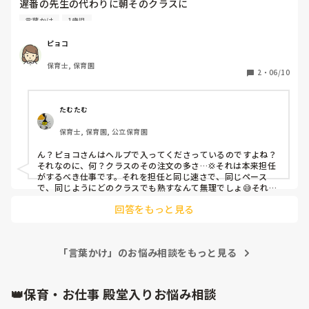
遅番の先生の代わりに朝そのクラスに

入るのですが、私が入ると子ども達は支度をしない子が多い
言葉かけ
1歳児
だそうです。お支度してと声かけしても聞いてくれません😢

もう一つは掃除が遅いこと。1歳児のクラスは15人以上い
ピョコ
て、机、イスの水拭き、床の清掃、布団敷き、エプロンや口
保育士, 保育園
ふきタオルのゆすぎをしたりするんですが、手順も悪いのや
2
・
06/10
性格上ゆっくりやったりするのでそれを指摘されました。正
直辛いですし、周りの目が怖いです😢

たむたむ
子供たちは私の話を聞かないし、ふざけて滑られてるのが分
保育士, 保育園, 公立保育園
かるからよけい腹が立ってしまう💢
ん？ピョコさんはヘルプで入ってくださっているのですよね？
それなのに、何？クラスのその注文の多さ…💢それは本来担任
がするべき仕事です。それを担任と同じ速さで、同じペース
で、同じようにどのクラスでも熟すなんて無理でしょ😅それは
失敗ではないですよ？任せられる仕事が多過ぎです😤そもそ
回答をもっと見る
も、子ども達が支度をしないのはあなたのせいではないし、掃
除が遅い早い云々は誰が決めているのでしょう？早ければ何が
いいのでしょうか？

　私なら、入って頂けるだけでかなり助かります✨
「言葉かけ」のお悩み相談をもっと見る
👑保育・お仕事 殿堂入りお悩み相談