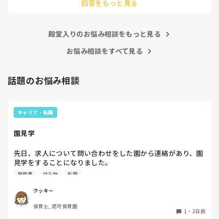
回答をもっと見る
あまりご無理されませんよう…😢
殿堂入りのお悩み相談をもっと見る
お悩み相談をすべて見る
話題のお悩み相談
キャリア・転職
園見学
先日、求人について問い合わせをした園から連絡があり、園
見学をすることになりました。

私としては求人に応募したという認識ですが、『園見学をご
履歴書
持ち物
転職
案内させていただきたいです』とのことで持ち物について質
問しましたが、見学なので特にありませんとのこと

クッキー
保育士, 認可保育園
このような場合は本当に見学だけで終了なのでしょうか？

1
・
2日前
それとも、やはり履歴書や職務経歴書を持参した方が良いの