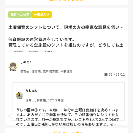
最後の職場にしようと思っていましたが

正直苦しい。

辞めることは逃げ、と、過去辞めた人も何年も言われ続けて
保育・お仕事
👑殿堂入り
土曜保育のシフトについて。現場の方の率直な意見を伺いた
いです。
保育施設の運営管理をしています。

管理している全施設のシフトを組むのですが、どうしても土
曜保育だけは入れる方が少なく、いつも苦労しています。

土曜保育
管理職
シフト
応募の段階では皆、月1〜2回の土曜出勤があることに同意し
て入職しているはずですが、いざ勤務が始まると一日も土曜
しののん
出勤が出来ない方ばかりです。

保育士, 保育園, 認可保育園, 学童保育
31
・
12/22
そこで、

①土曜日の希望休は2日まで、と制限をかける

②毎月、必ず土曜保育に入ることのできる日を1日だけピッ
たむたむ
クアップしてもらう

保育士, 保育園, 公立保育園
③仮シフトが出た時、土曜出勤が難しければ自身で代わりの
人を交渉して見つけてもらう

うちの園は③です。４月に一年分の土曜日出勤日を決めていま
すよ。あみだくじで順番を決めて、その順番通りにシフトを入
上記のいずれかの対策を取り入れることを考えています。

れていきます。月一が基本ですが、シフトを9人で2人ずつ回す
ので、土曜日が4週しかない月は無しの時もありますよ。その
土曜日が出られない人は、同じシフト時間の人と自分で交代し
是非、現場の方の意見をお聞かせください。