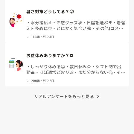
暑さ対策どうしてる？🥵
・
水分補給🥤
・
冷感グッズ🧊
・
日陰を選ぶ🌳
・
着替
えを多めに👕
・
とにかく気合い😂
・
その他(コメン
トで教えてください)
183
票・
残り3日
お盆休みありますか？🌻
・
しっかり休める😊
・
数日休み🌻
・
シフト制で出
勤💼
・
ほぼ通常どおり👶
・
まだ分からない🤔
・
その
他(コメントで教えてください)
200
票・
残り2日
リアルアンケートをもっと見る