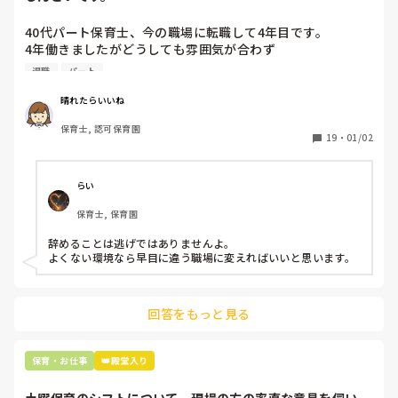
40代パート保育士、今の職場に転職して4年目です。

4年働きましたがどうしても雰囲気が合わず

退職しようと思っています。

退職
パート
周りの職員は、勤続10年以上から何十年という先生がほとん
晴れたらいいね
どです。

保育士, 認可保育園
保護者子どもの愚痴悪口が多く、

19
・
01/02
子どもの前でも

今で言う不適切保育も　

仕方ないよね

らい
もう何も言わずに

保育士, 保育園
子どもの言いなりになればいいんだね

などいう意見で…

辞めることは逃げではありませんよ。

よくない環境なら早目に違う職場に変えればいいと思います。
上の先生に相談することは難しそうです。

主任は同じ考えですし、園長は不在のことが多いです。

回答をもっと見る
最後の職場にしようと思っていましたが

正直苦しい。

辞めることは逃げ、と、過去辞めた人も何年も言われ続けて
保育・お仕事
👑殿堂入り