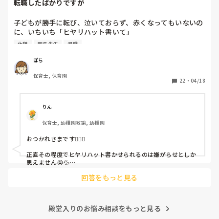
転職したばかりですが
子どもが勝手に転び、泣いておらず、赤くなってもいないの
に、いちいち「ヒヤリハット書いて」

と書かされ

休憩
園長先生
退職
休憩時間に書くしかなく、辛いです

（そう言う本人は書かない）

ぽち
保育士, 保育園
しかも、上司に↑この内容でも

22
・
04/18
「どうしたらなくせるか」

ちゃんと考えて対策を練って書き込むようにと。

呼ばれて一緒に対策を考えさせられること多数

りん
保育士, 幼稚園教諭, 幼稚園
これだけで30〜40分拘束されて辛いです

おつかれさまです🙇🏻‍♀️

皆さんの園はどうですか?
正直その程度でヒヤリハット書かせられるのは嫌がらせとしか
思えません😭💦

他の先生方も同様のことをされているのでしょうか？

回答をもっと見る
あまりご無理されませんよう…😢
殿堂入りのお悩み相談をもっと見る