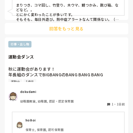
まりつき、コマ回し、竹登り、木ウマ、鯉つかみ、跳び箱、な
どなど。。

とにかく変わったことが多いです。

そもそも、毎日外遊び。熱中症アラートなんて関係ない。（日
陰作りや、水撒きなどで工夫はしていますが。。）
回答をもっと見る
行事・出し物
運動会ダンス
秋に運動会があります！

年長組のダンスでBIGBANGのBANG BANG BANG

踊ります！

運動会
5歳児
バンダナを振ったりしようかなと思ってます。

dokudami
幼稚園教諭, 幼稚園, 認証・認定保育園
1
・
1日前
hoihoi
保育士, 保育園, 認可保育園