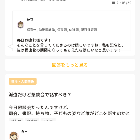
徹底していただけるだけで助かります。」

2
・
03/29
皆さんは保護者の方に何か求めていることはありますか？
枝豆
保育士, 幼稚園教諭, 保育園, 幼稚園, 認可保育園
毎日お疲れ様です！

そんなことを言ってくださるのは嬉しいですね！私も記名と、
後は提出物の期限を守ってもらえたら嬉しいなと思います！
回答をもっと見る
職場・人間関係
派遣だけど懇談会で話すべき？
今日懇談会だったんですけど、

司会、書記、持ち物、子どもの姿など誰がどこを話すのかと
いう話になり、中々役割が決まらなくて。

持ち物
懇談会
正社員
私は派遣だし立候補もしなかったんですけど、正規の先生も
中々立候補しなくて、私が立候補するの待ってたのかな…と
みー
か後々になって考えてしまってます。
