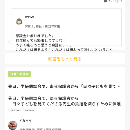
2
・
12/17
かのみ
保育士, 認証・認定保育園
懇談会お疲れ様でした。

何年経っても緊張しますよね！

うまく喋ろうと思うと余計に、、、

これだけは伝えよう！これだけは伝わって欲しいということが
一つでも保護者に伝われば100点だと思いますよ！！

回答をもっと見る
実際に保護者として聞いていてふんふんって思っても一年後に
忘れてしまうことばかり、、、

自分らしく気持ちを伝えるだけで十分だと思いますし、伝えた
いという姿勢は保護者の方に伝わってると思いますよ！言葉じ
保育・お仕事
ゃなく人柄ですよ！
先日、学級懇談会で、ある保護者から「日々子どもを見てく
ださる先生の負担...
先日、学級懇談会で、ある保護者から

「日々子どもを見てくださる先生の負担を減らすために保護
者として何かできることはありますか？」

持ち物
懇談会
と聞かれ、こう答えました。

「特にこちらが求めることはありませんが。。しいて言うな
ハセケイ
ら、持ち物の記名ですね。箸の1本1本、ペンのキャップなど
幼稚園教諭, 認証・認定保育園