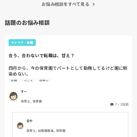
お悩み相談をすべて見る
話題のお悩み相談
キャリア・転職
合う、合わないで転職は、甘え？
四月から、今の保育園でパートとして勤務してるけど園に馴
染めない。

前勤務してた園は8年続いたのに。。

転職
パート
保育士
うまく動けない。

なんでこんなに馴染めないんだろう。。

すー
保育士, 保育園
先生達はいい人達だと思う。

7
・
1日前
でも、保育士同士ヒソヒソ話す姿もチラホラ見て何か感じ悪
いし、気になる。気にしないようにしてる。

休憩中とか話の輪に入って話す時もあれば、話したくない
るや
時、不慣れからか、人見知りで、喋れない時がある。みんな
保育士, 幼稚園教諭, 保育園
でワイワイ話してすごいなって思う。
