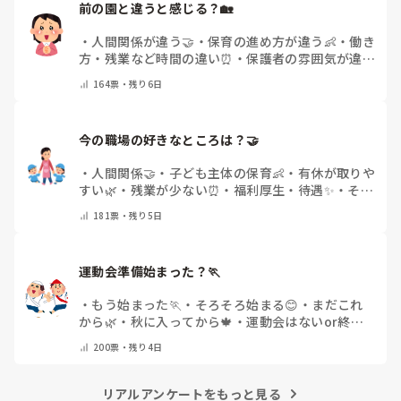
前の園と違うと感じる？🏡
・
人間関係が違う🤝
・
保育の進め方が違う👶
・
働き
方・残業など時間の違い⏰
・
保護者の雰囲気が違う
💬
・
給料が違う
・
転職経験なし
・
その他(コメント
164
票・
残り6日
で教えてください)
今の職場の好きなところは？🤝 
・
人間関係🤝
・
子ども主体の保育👶
・
有休が取りや
すい🌿
・
残業が少ない⏰
・
福利厚生・待遇✨
・
その
他(コメントで教えてください)
181
票・
残り5日
運動会準備始まった？🏃
・
もう始まった🏃
・
そろそろ始まる😊
・
まだこれ
から🌿
・
秋に入ってから🍁
・
運動会はないor終わ
った✨
・
その他(コメントで教えてください)
200
票・
残り4日
リアルアンケートをもっと見る