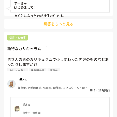
すーさん

会社内の働き方改革か、来年から、扶養内は106万だけにな
はじめまして！

るらしい。社保に入るなら週5にしなきゃいけないみた
い。。。今の自分は、まだそんなに働けない。。

まず気になったのが社保の件です。

法律で以下のように決まりました。

回答をもっと見る
子どもはかわいいけど、毎日体痛いし、疲れました。

賃金要件（106万円の壁）の撤廃：2026年10月より、月額8.8
毎朝、仕事いきたくないなーって思ってしまう。

万円以上の賃金要件が撤廃され、週20時間以上等の要件を満た
せば加入対象となります。

保育・お仕事
他の職場を探そうかな。甘えでしょうか？
企業規模要件の段階的撤廃：現行の「従業員数51人以上」の要
件が10年かけて段階的に引き下げられ、2035年10月には実質
独特なカリキュラム＾＾
的に全企業（1人以上）へ拡大されます。

従業員数がこの条件より少ない法人？でしょうか？

皆さんの園のカリキュラムで少し変わった内容のものなどあ
ったりしますか⁇

合う合わないは誰にでもあるし、それを早い段階で見極めるこ
とも必要だと思っています。

カリキュラム
幼稚園教諭
保育士
うちの園では、茶道・パソコン・読書会・お茶会（年長女児
ただ分析だけはして欲しいなと思います。

何が合わなかったのか。

のみ）・乾布摩擦（年中組以上児が体育の時間に体操服の上
mikku.
次に同じことにならないためにちょっと考えてみると良いかも
から行っています）があります。

です😊
保育士, 幼稚園教諭, 保育園, 幼稚園, プリスクール・幼児
2
・
21時間前
教室
ユニークだったり少し独特なものなどがあれば知りたいです
♪
ぽんた
保育士, 保育園