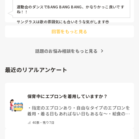
運動会のダンスでBANG BANG BANG、かなりかっこ良いです
ね！！

サングラスは歌の雰囲気にも合いそうな気がします😎
回答をもっと見る
話題のお悩み相談をもっと見る
最近のリアルアンケート
保育中にエプロンを着用していますか？
・
指定のエプロンあり
・
自由なタイプのエプロンを
着用
・
着る日もあればない日もあるな～
・
給食のと
きだけだけ
・
ほとんど着ないよ
・
その他(コメント
40
票・
残り7日
で教えてください)