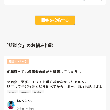
回答を投稿する
「懇談会」のお悩み相談
雑談・つぶやき
何年経っても保護者の前だと緊張してしまう...
懇談会、緊張しすぎて上手く話せなかったぁぁぁ。

終了して子ども達と給食食べてから「あー。あれも話せばよ
かったなぁ...」と脳内で反省会開いてました笑

懇談会
発表会
保護者
１０年以上保育士してるけど、やっぱり懇談会は緊張するー
泣

おにくちゃん
スラスラ話せる先生が羨ましい泣

保育士, 保育園