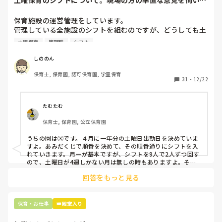
土曜保育のシフトについて。現場の方の率直な意見を伺いた
いです。
保育施設の運営管理をしています。

管理している全施設のシフトを組むのですが、どうしても土
曜保育だけは入れる方が少なく、いつも苦労しています。

土曜保育
管理職
シフト
応募の段階では皆、月1〜2回の土曜出勤があることに同意し
て入職しているはずですが、いざ勤務が始まると一日も土曜
しののん
出勤が出来ない方ばかりです。

保育士, 保育園, 認可保育園, 学童保育
31
・
12/22
そこで、

①土曜日の希望休は2日まで、と制限をかける

②毎月、必ず土曜保育に入ることのできる日を1日だけピッ
たむたむ
クアップしてもらう

保育士, 保育園, 公立保育園
③仮シフトが出た時、土曜出勤が難しければ自身で代わりの
人を交渉して見つけてもらう

うちの園は③です。４月に一年分の土曜日出勤日を決めていま
すよ。あみだくじで順番を決めて、その順番通りにシフトを入
上記のいずれかの対策を取り入れることを考えています。

れていきます。月一が基本ですが、シフトを9人で2人ずつ回す
ので、土曜日が4週しかない月は無しの時もありますよ。その
土曜日が出られない人は、同じシフト時間の人と自分で交代し
是非、現場の方の意見をお聞かせください。
回答をもっと見る
て貰い、主任に報告してます。
保育・お仕事
👑殿堂入り