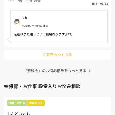
保育士, 公立保育園
派遣でも話すべきだったんでしょうか…
5
・
02/12
とも
保育士, その他の職場
派遣はまた違うという職場ありますよね。
回答をもっと見る
「懇談会」のお悩み相談をもっと見る
👑保育・お仕事 殿堂入りお悩み相談
保育・お仕事
👑殿堂入り
しんどいです。