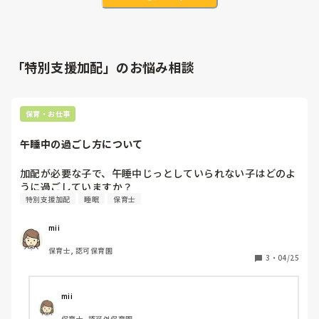
「特別支援加配」のお悩み相談
保育・お仕事
午睡中の過ごし方について
加配が必要な子で、午睡中じっとしていられない子はどのよ
うに過ごしていますか？
特別支援加配
睡眠
保育士
mii
保育士, 認可保育園
3
・
04/25
mii
保育士, 認可外保育園