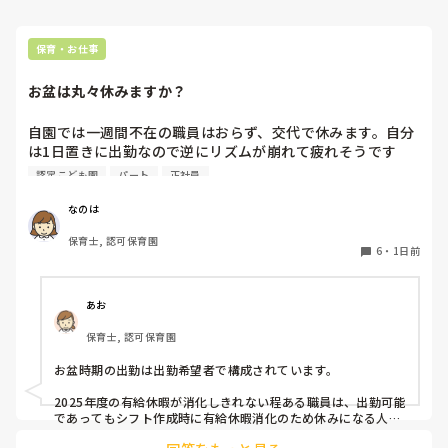
保育・お仕事
お盆は丸々休みますか？
自園では一週間不在の職員はおらず、交代で休みます。自分
は1日置きに出勤なので逆にリズムが崩れて疲れそうです
(^^;)

認定こども園
パート
正社員
皆さんの園はいかがですか？
なのは
保育士, 認可保育園
6
・
1日前
あお
保育士, 認可保育園
お盆時期の出勤は出勤希望者で構成されています。

2025年度の有給休暇が消化しきれない程ある職員は、出勤可能
であってもシフト作成時に有給休暇消化のため休みになる人が
多いです。
