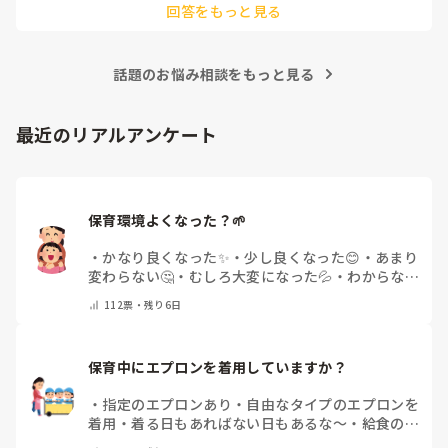
回答をもっと見る
・チーム分けする

・前に出る人を1人決める

・間違い探しの個数を伝えて使う道具を集めてもらう

・相談タイム(人数によりますが4人グループくらいで3-4分？)

話題のお悩み相談をもっと見る
【ゲーム開始】

・ひとりが前に出て

観客にその姿を覚えてもらう

最近のリアルアンケート
(ここですでに装飾しています)

・一旦袖へ戻り、間違い探しのセッティング(髪型を変える、衣
装替え、服の袖を捲っている、靴下が変わっている、洗濯バサ
ミがついている等)

・再度前へ出て最初に出た時との間違いを探してもらう。

保育環境よくなった？🌱
ぜんぶ見つからなければ作戦勝ち。

制限時間もありつつ、ぜんぶ当たるまでのタイムでチーム対抗
・
かなり良くなった✨
・
少し良くなった😊
・
あまり
にしたりと繰り返すうちに子どもたちと相談しながらアレンジ
変わらない🤔
・
むしろ大変になった💦
・
わからない
して楽しみましたよ。

🌿
・
その他(コメントで教えて下さい)
112
票・
残り6日
参考になれば。。
保育中にエプロンを着用していますか？
・
指定のエプロンあり
・
自由なタイプのエプロンを
着用
・
着る日もあればない日もあるな～
・
給食のと
きだけだけ
・
ほとんど着ないよ
・
その他(コメント