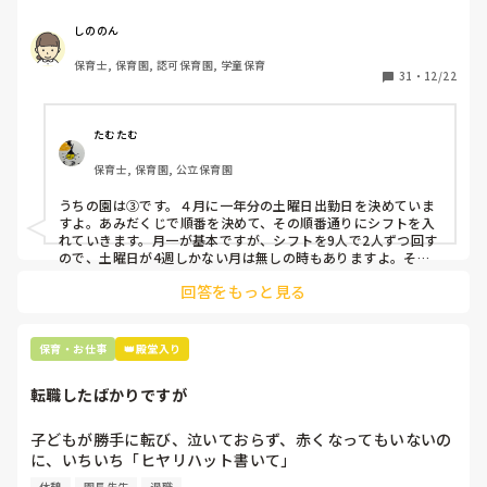
応募の段階では皆、月1〜2回の土曜出勤があることに同意し
て入職しているはずですが、いざ勤務が始まると一日も土曜
しののん
出勤が出来ない方ばかりです。

保育士, 保育園, 認可保育園, 学童保育
31
・
12/22
そこで、

①土曜日の希望休は2日まで、と制限をかける

②毎月、必ず土曜保育に入ることのできる日を1日だけピッ
たむたむ
クアップしてもらう

保育士, 保育園, 公立保育園
③仮シフトが出た時、土曜出勤が難しければ自身で代わりの
人を交渉して見つけてもらう

うちの園は③です。４月に一年分の土曜日出勤日を決めていま
すよ。あみだくじで順番を決めて、その順番通りにシフトを入
上記のいずれかの対策を取り入れることを考えています。

れていきます。月一が基本ですが、シフトを9人で2人ずつ回す
ので、土曜日が4週しかない月は無しの時もありますよ。その
土曜日が出られない人は、同じシフト時間の人と自分で交代し
是非、現場の方の意見をお聞かせください。
回答をもっと見る
て貰い、主任に報告してます。
保育・お仕事
👑殿堂入り
転職したばかりですが
子どもが勝手に転び、泣いておらず、赤くなってもいないの
に、いちいち「ヒヤリハット書いて」

と書かされ

休憩
園長先生
退職