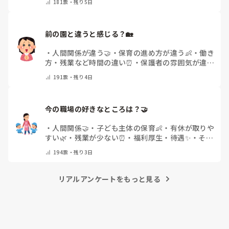
181
票・
残り5日
で教えてください)
前の園と違うと感じる？🏡
・
人間関係が違う🤝
・
保育の進め方が違う👶
・
働き
方・残業など時間の違い⏰
・
保護者の雰囲気が違う
💬
・
給料が違う
・
転職経験なし
・
その他(コメント
191
票・
残り4日
で教えてください)
今の職場の好きなところは？🤝 
・
人間関係🤝
・
子ども主体の保育👶
・
有休が取りや
すい🌿
・
残業が少ない⏰
・
福利厚生・待遇✨
・
その
他(コメントで教えてください)
194
票・
残り3日
リアルアンケートをもっと見る