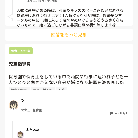
人数に余裕がある時は、別室のキッズスペースみたいな遊べる
お部屋に連れて行きます！1人抜けられない時は、お部屋のサ
ークルの中に一緒に入って絵本やぬいぐるみなどうるさくなら
ないもので一緒に過ごしながら書類仕事や製作等します😭
回答をもっと見る
保育・お仕事
児童指導員
保育園で保育士をしている中で時間や行事に追われ子ども一
人ひとりと向き合えない自分が嫌になり転職を決めました。
保育は好きなので行事の少ない小規模園を検討しましたが、
児童指導員
特別支援加配
転職
発達支援や放デイにも興味があったので挑戦してみたいで
す。

も
保育園とは違った大変さがあると思いますので、経験のある
保育士, 保育園
方にお話を伺ってみたいと思い質問しました。また、児発管
4
・
03/10
を目指したいとも思っています。現実の厳しさを教えていた
だけたらと思いますのでよろしくお願いします！
わたあめ