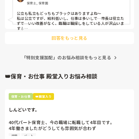
保育士, 保育園
15人中8人のメンズに苦労しています…(´-_-｡`)

加配がついた子がおり、私と3年目の先生で毎週ローテーシ
公立も私立もどっちもブラックはありますよね〜

ョンで加配のメンズを見てます

私は公立ですが、給料低いし、仕事は多いしで…市長は役立た
お母さんが協力的なので助かってますが

ずで…いい改善がなく、臨職は職探しをしている人が沢山いま
女子達が「〇〇くんにおもちゃ取られた」「叩かれた」など
す💧

ホント、国が変わってくれなきゃですよね〜‼️
毎日言ってきます…(´xωx｀)

回答をもっと見る
今のところ1人の保護者から相談はありましたが

新入園児ですのでと伝えています！

この子達はかわいいのですが法人がこうもクソ…すみません
w

「特別支援加配」のお悩み相談をもっと見る
まぁ

👑保育・お仕事 殿堂入りお悩み相談
問題ありありの法人で

県またいで保育園を次々と建て、建てた保育園先で色々と問
題を起こし

市からの私の園の補助金を新しく建てる園や併設されてる病
保育・お仕事
👑殿堂入り
院に使ってる程です！

ボーナスも規定量貰えず安月給で9時間拘束です！

しんどいです。
ボーナスに処遇改善を含めてきます…( ･᷄ㅂ･᷅ )

貯金できなくて困ってます…

40代パート保育士、今の職場に転職して4年目です。

4年働きましたがどうしても雰囲気が合わず

きっと他にもひどい園はあるでしょう

退職しようと思っています。

菅総理になんとかしてほしいですね！！！
退職
パート