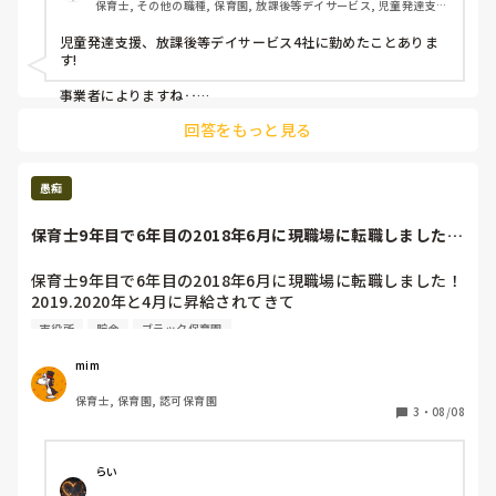
保育士, その他の職種, 保育園, 放課後等デイサービス, 児童発達支援
施設
児童発達支援、放課後等デイサービス4社に勤めたことありま
す!

事業者によりますね‥

なにを療育としてるのか？の

回答をもっと見る
ベースや、管理者、職員の考えもバラバラなので、。😂

4社勤めましたが本当に合う合わないあります。初めて勤めた
ところで、もうデイサービスの仕事やらない！って言って居な
愚痴
くなった職員が沢山居る職場もありましたし、

合わない！って辞めて、違うデイサービスで働いてる人も居ま
保育士9年目で6年目の2018年6月に現職場に転職しました！
す。😂

2019....
離脱率退職率は高いような、。、？

保育園と違って、3月末まで頑張ろう！とか担任が〜ー！とか
保育士9年目で6年目の2018年6月に現職場に転職しました！

も

2019.2020年と4月に昇給されてきて

無いので、辞めやすいですね🥺

4年目の今年4月に昇給されず理由を聞くと

職員の出入りも激しい事業所もあります。

市役所
貯金
ブラック保育園
「6月入社だから」と。

児発管は、経験年数が必要です！あと、その事業所で児発管本
え？めっちゃいまさらwwと思い、6月分の給料が出る7月15
mim
当に足りないか？の優先順位で当選枠があるとか言ってまし
日に給料明細を見たらまさかの昇給されてませんでしたww

た！

保育士, 保育園, 認可保育園
これも理由(園長つなぎで)聞くと理事長は

3
・
08/08
忘れてた　と。

辞める決心がつき、主任や同期に伝えて今3歳児主担してま
らい
す！
