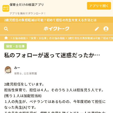
保育士
だけの相談アプリ
アプリで開く
アプリを無料でダウンロード！
2歳児担任の負担軽減は可能？初めて担任の先生を支える方法とは
お悩み相談
「保育・お仕事」のお悩み相談
2歳児担任の負担軽減は可能？初めて
保育・お仕事
私のフォローが返って迷惑だったか…
みー
保育士, 公立保育園
2歳児担任をしています。

担当性保育で、担任は４人。そのうち３人は担当児５人です。
(残り１人は加配担当B)

１人の先生が、ベテランではあるものの、今年度初めて担任に
なった先生(A)です。
