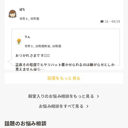
休憩時間に書くしかなく、辛いです

（そう言う本人は書かない）

ぽち
保育士, 保育園
しかも、上司に↑この内容でも

22
・
04/18
「どうしたらなくせるか」

ちゃんと考えて対策を練って書き込むようにと。

呼ばれて一緒に対策を考えさせられること多数

りん
保育士, 幼稚園教諭, 幼稚園
これだけで30〜40分拘束されて辛いです

おつかれさまです🙇🏻‍♀️

皆さんの園はどうですか?
正直その程度でヒヤリハット書かせられるのは嫌がらせとしか
思えません😭💦

他の先生方も同様のことをされているのでしょうか？

回答をもっと見る
あまりご無理されませんよう…😢
殿堂入りのお悩み相談をもっと見る
お悩み相談をすべて見る
話題のお悩み相談