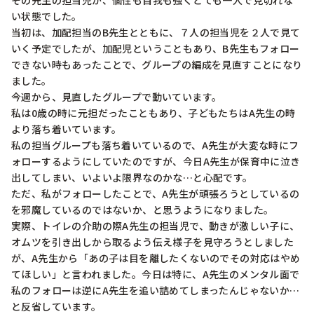
その先生の担当児が、個性も自我も強くとても一人で見切れな
い状態でした。

当初は、加配担当のB先生とともに、７人の担当児を２人で見て
いく予定でしたが、加配児ということもあり、B先生もフォロー
できない時もあったことで、グループの編成を見直すことになり
ました。

今週から、見直したグループで動いています。

私は0歳の時に元担だったこともあり、子どもたちはA先生の時
より落ち着いています。

私の担当グループも落ち着いているので、A先生が大変な時にフ
ォローするようにしていたのですが、今日A先生が保育中に泣き
出してしまい、いよいよ限界なのかな…と心配です。

ただ、私がフォローしたことで、A先生が頑張ろうとしているの
を邪魔しているのではないか、と思うようになりました。

実際、トイレの介助の際A先生の担当児で、動きが激しい子に、
オムツを引き出しから取るよう伝え様子を見守ろうとしました
が、A先生から「あの子は目を離したくないのでその対応はやめ
てほしい」と言われました。今日は特に、A先生のメンタル面で
私のフォローは逆にA先生を追い詰めてしまったんじゃないか…
と反省しています。
