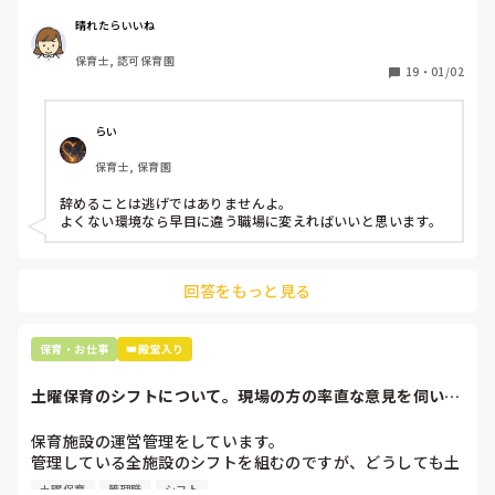
周りの職員は、勤続10年以上から何十年という先生がほとん
晴れたらいいね
どです。

保育士, 認可保育園
保護者子どもの愚痴悪口が多く、

19
・
01/02
子どもの前でも

今で言う不適切保育も　

仕方ないよね

らい
もう何も言わずに

保育士, 保育園
子どもの言いなりになればいいんだね

などいう意見で…

辞めることは逃げではありませんよ。

よくない環境なら早目に違う職場に変えればいいと思います。
上の先生に相談することは難しそうです。

主任は同じ考えですし、園長は不在のことが多いです。

回答をもっと見る
最後の職場にしようと思っていましたが

正直苦しい。

辞めることは逃げ、と、過去辞めた人も何年も言われ続けて
保育・お仕事
👑殿堂入り
土曜保育のシフトについて。現場の方の率直な意見を伺いた
いです。
保育施設の運営管理をしています。

管理している全施設のシフトを組むのですが、どうしても土
曜保育だけは入れる方が少なく、いつも苦労しています。

土曜保育
管理職
シフト