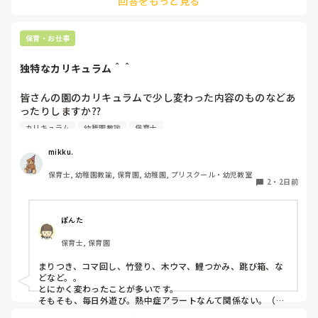
回答をもっと見る
短時間パートの人も基本お休みです。
保育・お仕事
独特なカリキュラム＾＾
皆さんの園のカリキュラムで少し変わった内容のものなどあ
ったりしますか⁇

カリキュラム
幼稚園教諭
保育士
うちの園では、茶道・パソコン・読書会・お茶会（年長女児
のみ）・乾布摩擦（年中組以上児が体育の時間に体操服の上
mikku.
から行っています）があります。

保育士, 幼稚園教諭, 保育園, 幼稚園, プリスクール・幼児教室
2
・
2日前
ユニークだったり少し独特なものなどがあれば知りたいです
♪
ぽんた
保育士, 保育園
まりつき、コマ回し、竹登り、木ウマ、鯉つかみ、跳び箱、な
どなど。。

とにかく変わったことが多いです。

そもそも、毎日外遊び。熱中症アラートなんて関係ない。（日
陰作りや、水撒きなどで工夫はしていますが。。）