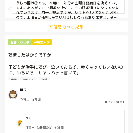
人を交渉して見つけてもらう

うちの園は③です。４月に一年分の土曜日出勤日を決めていま
すよ。あみだくじで順番を決めて、その順番通りにシフトを入
上記のいずれかの対策を取り入れることを考えています。

れていきます。月一が基本ですが、シフトを9人で2人ずつ回す
ので、土曜日が4週しかない月は無しの時もありますよ。その
土曜日が出られない人は、同じシフト時間の人と自分で交代し
是非、現場の方の意見をお聞かせください。
回答をもっと見る
て貰い、主任に報告してます。
保育・お仕事
👑殿堂入り
転職したばかりですが
子どもが勝手に転び、泣いておらず、赤くなってもいないの
に、いちいち「ヒヤリハット書いて」

と書かされ

休憩
園長先生
退職
休憩時間に書くしかなく、辛いです

（そう言う本人は書かない）

ぽち
保育士, 保育園
しかも、上司に↑この内容でも

22
・
04/18
「どうしたらなくせるか」

ちゃんと考えて対策を練って書き込むようにと。

呼ばれて一緒に対策を考えさせられること多数

りん
保育士, 幼稚園教諭, 幼稚園
これだけで30〜40分拘束されて辛いです
