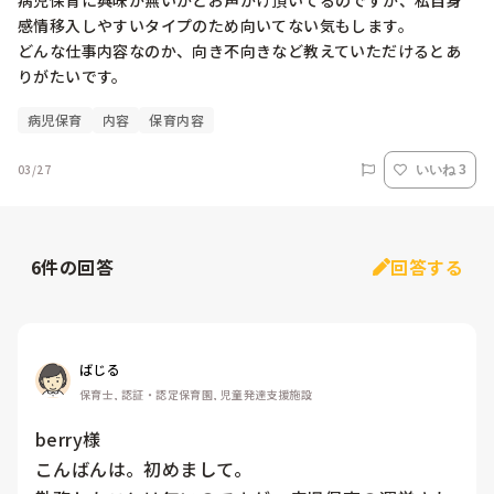
病児保育に興味が無いかとお声がけ頂いてるのですが、私自身
感情移入しやすいタイプのため向いてない気もします。

どんな仕事内容なのか、向き不向きなど教えていただけるとあ
りがたいです。
病児保育
内容
保育内容
03/27
いいね 3
6
件の回答
回答する
ばじる
保育士, 認証・認定保育園, 児童発達支援施設
berry様

こんばんは。初めまして。
