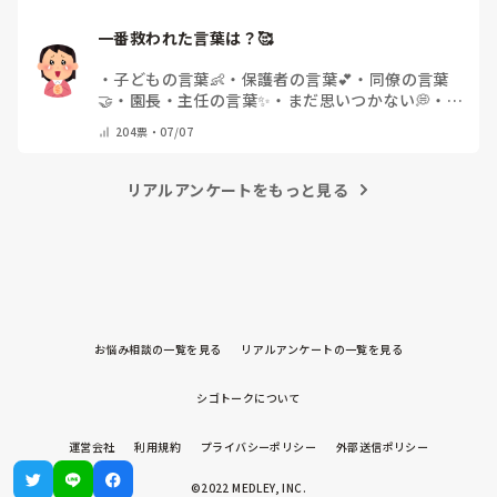
一番救われた言葉は？🥰
・
子どもの言葉👶
・
保護者の言葉💕
・
同僚の言葉
🤝
・
園長・主任の言葉✨
・
まだ思いつかない💭
・
そ
の他(コメントで教えてください)
204
票・
07/07
リアルアンケートをもっと見る
お悩み相談の一覧を見る
リアルアンケートの一覧を見る
シゴトークについて
運営会社
利用規約
プライバシーポリシー
外部送信ポリシー
©2022 MEDLEY, INC.