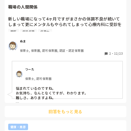
職場の人間関係
新しい職場になって4ヶ月ですがまさかの体調不良が続いて
しまって更にメンタルもやられてしまって心療内科に受診を
しました。去年と同じ病気が再発してしまいました。

園医
病児保育
保育士
本当に保育士が向いているのか悩んでいます。
ぬま
保育士, 保育園, 認可保育園, 認証・認定保育園
2
・
12/23
つーた
保育士, 認可保育園
悩まれているのですね。

お気持ち、なんとなくですが、わかります。

難しさ、ありますよね。

何か自分なりの対策はあるのでしょうか。例えば、考え方を客
回答をもっと見る
観的にしてみるとか、悩みをひたすら書き出してみるとか、は
たまたとにかく運動するとか…

前回どのように回復されたのか存じませんが、回復した当時の
健康・美容
ことを取り組まれるのはひとつかなぁと思います。
