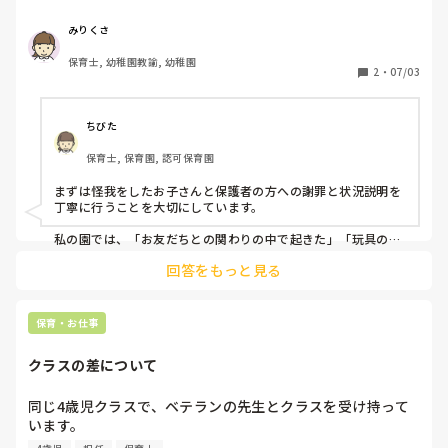
名前を伝えていない場合、｢誰か教えてください｣と言われた
時の対応などやっていることを教えてください
みりくさ
保育士, 幼稚園教諭, 幼稚園
2
・
07/03
ちびた
保育士, 保育園, 認可保育園
まずは怪我をしたお子さんと保護者の方への謝罪と状況説明を
丁寧に行うことを大切にしています。

私の園では、「お友だちとの関わりの中で起きた」「玩具の取
り合いがあった」など経緯は伝えますが、基本的には相手のお
回答をもっと見る
子さんの名前は伝えていません。

「誰にされたのですか？」と聞かれた場合も、「園としては個
人情報保護の観点からお名前はお伝えしていません。ただ、今
保育・お仕事
後同じことがないよう職員間で共有し、再発防止に努めます」
と説明しています。

クラスの差について
保護者の方によっては納得されないこともありますが、まだ言
葉で十分に気持ちを伝えられない年齢だからこそ起きるトラブ
同じ4歳児クラスで、ベテランの先生とクラスを受け持って
ルだとお伝えし、園としてどのような対応をしていくかを具体
います。

的に話すようにしています。
