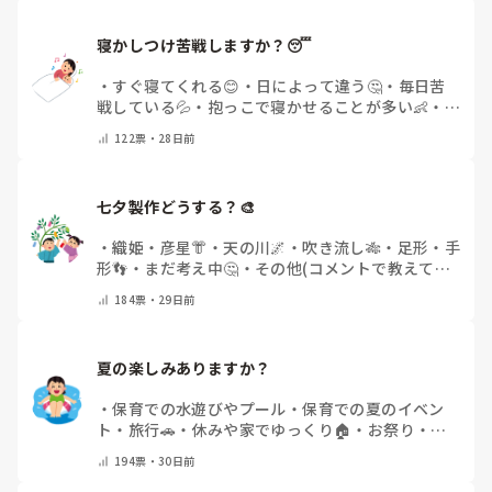
寝かしつけ苦戦しますか？😴
・
すぐ寝てくれる😊
・
日によって違う🤔
・
毎日苦
戦している💦
・
抱っこで寝かせることが多い👶
・
担
当していない🌿
・
その他(コメントで教えて下さい)
122
票・
28日前
七夕製作どうする？🎨
・
織姫・彦星👘
・
天の川🌌
・
吹き流し🎋
・
足形・手
形👣
・
まだ考え中🤔
・
その他(コメントで教えて下
さい)
184
票・
29日前
夏の楽しみありますか？
・
保育での水遊びやプール
・
保育での夏のイベン
ト
・
旅行🚗
・
休みや家でゆっくり🏠
・
お祭り・花
火大会🎆
・
その他(コメントで教えてください)
194
票・
30日前