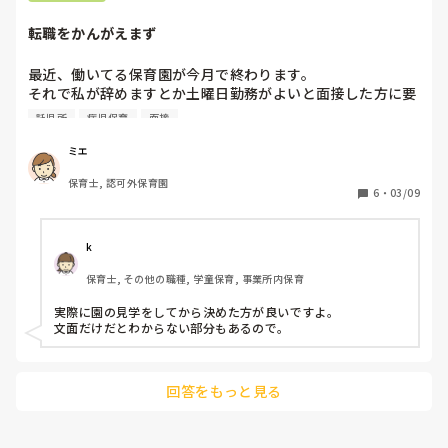
転職をかんがえまず
最近、働いてる保育園が今月で終わります。

それで私が辞めますとか土曜日勤務がよいと面接した方に要
望をだし、自宅から１時間半の職場に移動になりました。少
託児所
病児保育
面接
人数だしとは思うのですが、最近、近くの募集をみつけ、娘
が幼稚園に通うのですが、病気があり、土日で希望してま
ミエ
す。求人が託児所でアットホームと募集していて、そちらば
保育士, 認可外保育園
近くだしそちらに行きたいと考えてます。でももう３月出し
6
・
03/09
無理ですよね？
k
保育士, その他の職種, 学童保育, 事業所内保育
実際に園の見学をしてから決めた方が良いですよ。

文面だけだとわからない部分もあるので。
回答をもっと見る