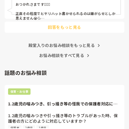
おつかれさまです🙇🏻‍♀️

皆さんの園はどうですか?
正直その程度でヒヤリハット書かせられるのは嫌がらせとしか
思えません😭💦

他の先生方も同様のことをされているのでしょうか？

回答をもっと見る
あまりご無理されませんよう…😢
殿堂入りのお悩み相談をもっと見る
お悩み相談をすべて見る
話題のお悩み相談
保育・お仕事
1.2歳児の噛みつき、引っ掻き等の怪我での保護者対応につ
いて
1.2歳児の噛みつきや引っ掻き等のトラブルがあった時、保
護者の方にどのように対応していますか？

誰にされたを伝えるのか

保護者
2歳児
1歳児