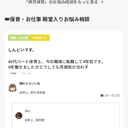
「病児保育」のお悩み相談をもっと見る
👑保育・お仕事 殿堂入りお悩み相談
保育・お仕事
👑殿堂入り
しんどいです。
40代パート保育士、今の職場に転職して4年目です。

4年働きましたがどうしても雰囲気が合わず

退職しようと思っています。

退職
パート
周りの職員は、勤続10年以上から何十年という先生がほとん
晴れたらいいね
どです。

保育士, 認可保育園
保護者子どもの愚痴悪口が多く、

19
・
01/02
子どもの前でも

今で言う不適切保育も　

仕方ないよね

らい
もう何も言わずに

保育士, 保育園
子どもの言いなりになればいいんだね

などいう意見で…
