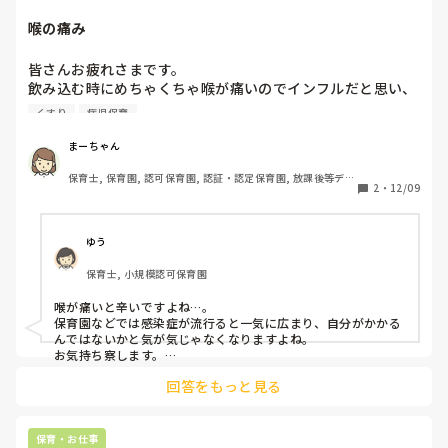
喉の痛み
何が保育士に向いているかって難しいですが、

今は向いているのか、よりも仕事内容やその環境が自分のやり
たい保育に近づいているか合っているか、かもしれません。

皆さんお疲れさまです。

何が心に引っ掛かるのか、一度書き出してみるのがいいかも。

飲み込む時にめちゃくちゃ喉が痛いのでインフルだと思い、
まずは市販の医療用キットで検査してやはり陰性でした。

それから、仕事に行けていらっしゃるのであれば、無理はなさ
くすり
病児保育
となるとやっぱり普通の風邪なんだろうな。

らずに。

難しいようなら、たまに休まれてもいいと思いますよ。有休は
喉の薬を病院に行ってもらってきました。

まーちゃん
なくとも、体調がすぐれない、って。

心療内科は定期的に行かれると思いますし、カウンセラーや親
保育士, 保育園, 認可保育園, 認証・認定保育園, 放課後等デイ
高熱が出てないから先生も多分大丈夫だと思いますって言っ
2
・
12/09
しい人に気持ちを打ち明ける、相談するのもいいと思います。

サービス
てました。

とにかく、自分だけで抱え込むことは避けてくださいね。

4ヶ月、職場に話しやすい関わりやすい方はおられますか？

今週に入り、園では子どもだけでなく、職員にもインフルエ
ゆう
もしいらっしゃれば、その方に頼るのもひとつです。

ンザが広がっています。

保育士, 小規模認可保育園
もう一度言います。

年内は続くんですかね…

向いてるか向いてないかは、今は考えないでいいですからね。
喉が痛いと辛いですよね…。

治まって欲しい。
保育園などでは感染症が流行ると一気に広まり、自分がかかる
んではないかと気が気じゃなくなりますよね。

お気持ち察します。

熱が出ていなければインフルエンザの可能性は低いかもしれま
回答をもっと見る
せんが、まだまだ油断はできませんよね。喉の痛みが強い時は
保育・お仕事