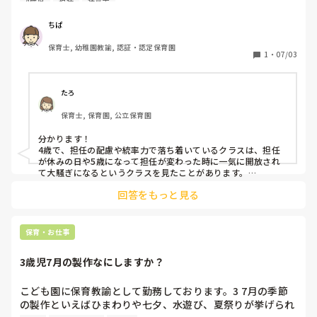
4歳児
担任
保育士
ベテランの先生のクラスは、歌や鍵盤ハーモニカ、生活態度
大切なのは相手の名前よりも、「なぜ起きたのか」「今後どう
防ぐのか」を誠実に伝えることだと感じています。
など全体的にとても完成度が高く、保護者や上司からも「す
ちぱ
ごいね」と評価されています。一方で、その先生がお休みの
保育士, 幼稚園教諭, 認証・認定保育園
日はクラスがかなり荒れてしまうこともあります。普段は先
1
・
07/03
生の統率力で成り立っている部分もあるのかなと感じていま
す。

たろ
私のクラスは、もちろんルールは大切にしていますが、「4
保育士, 保育園, 公立保育園
歳児らしく楽しく過ごすこと」を大事にしています。子ども
同士で考えたり、時にはぶつかりながら成長していく姿も大
分かります！

切にしたいと思っています。

4歳で、担任の配慮や統率力で落ち着いているクラスは、担任
が休みの日や5歳になって担任が変わった時に一気に開放され
ただ、歌・生活態度・友達関係・鍵盤ハーモニカなど、あら
て大騒ぎになるというクラスを見たことがあります。

『4歳らしく』という部分を具体的に上の人と共有でき、そこ
ゆる面でベテランの先生のクラスと比較されることが多く、
回答をもっと見る
を認めてくれる人が上の立場の人にいてくれたら、そこを信じ
それが正直しんどいです。

てやりきってもらいたいなぁと思います！

評価されないしんどさはとてもつらいかと思います。

もちろん私自身も成長したい気持ちはありますが、完成度だ
誰か味方の人がいればいいのですが…。
保育・お仕事
けを追い求める保育には少し違和感があります。

3歳児7月の製作なにしますか？
同じような経験をされた方はいらっしゃいますか？ベテラン
の先生と比較される中で、どのように気持ちを切り替えた
こども園に保育教諭として勤務しております。3 7月の季節
り、自分の保育に自信を持ったりしていますか？また、4歳
の製作といえばひまわりや七夕、水遊び、夏祭りが挙げられ
児クラスとして「できること」と「求めすぎないこと」のバ