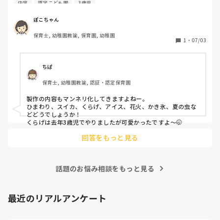
ますが、他に「え！これ意外！」というテーマありますか？
ランスについても、みなさんの考えを聞かせていただけると
内容
認定こども園
3歳児
3歳児クラスで出来る内容のアイディアほしいです。よろし
うれしいです。
くお願いします！
ぽこちゃん
保育士, 幼稚園教諭, 保育園, 幼稚園
1
・
07/03
ちぱ
保育士, 幼稚園教諭, 認証・認定保育園
製作の内容もマンネリ化してきますよねー。

ひまわり、スイカ、くらげ、アイス、花火、かき氷、夏の虫な
どどうでしょうか！

くらげは去年3歳児でやりましたが可愛かったですよ〜🤭
回答をもっと見る
話題のお悩み相談をもっと見る
最近のリアルアンケート