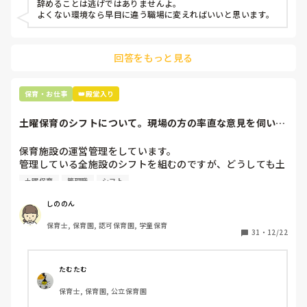
辞めることは逃げではありませんよ。

よくない環境なら早目に違う職場に変えればいいと思います。
上の先生に相談することは難しそうです。

主任は同じ考えですし、園長は不在のことが多いです。

回答をもっと見る
最後の職場にしようと思っていましたが

正直苦しい。

辞めることは逃げ、と、過去辞めた人も何年も言われ続けて
保育・お仕事
👑殿堂入り
土曜保育のシフトについて。現場の方の率直な意見を伺いた
いです。
保育施設の運営管理をしています。

管理している全施設のシフトを組むのですが、どうしても土
曜保育だけは入れる方が少なく、いつも苦労しています。

土曜保育
管理職
シフト
応募の段階では皆、月1〜2回の土曜出勤があることに同意し
て入職しているはずですが、いざ勤務が始まると一日も土曜
しののん
出勤が出来ない方ばかりです。

保育士, 保育園, 認可保育園, 学童保育
31
・
12/22
そこで、

①土曜日の希望休は2日まで、と制限をかける

②毎月、必ず土曜保育に入ることのできる日を1日だけピッ
たむたむ
クアップしてもらう

保育士, 保育園, 公立保育園
③仮シフトが出た時、土曜出勤が難しければ自身で代わりの