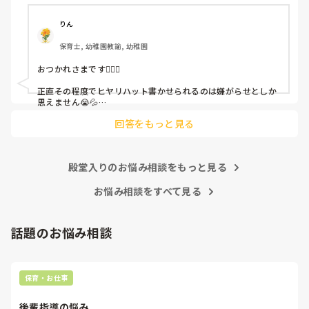
ちゃんと考えて対策を練って書き込むようにと。

呼ばれて一緒に対策を考えさせられること多数

りん
保育士, 幼稚園教諭, 幼稚園
これだけで30〜40分拘束されて辛いです

おつかれさまです🙇🏻‍♀️

皆さんの園はどうですか?
正直その程度でヒヤリハット書かせられるのは嫌がらせとしか
思えません😭💦

他の先生方も同様のことをされているのでしょうか？

回答をもっと見る
あまりご無理されませんよう…😢
殿堂入りのお悩み相談をもっと見る
お悩み相談をすべて見る
話題のお悩み相談
保育・お仕事
後輩指導の悩み