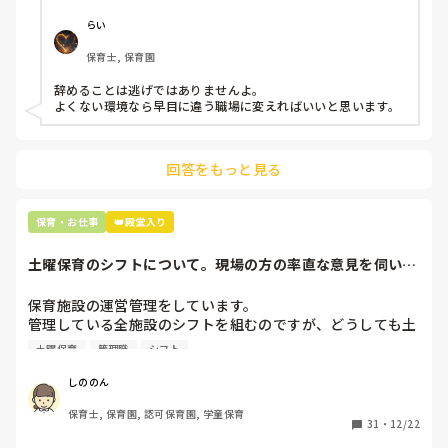
今で言う不適切保育も　

仕方ないよね

らい
もう何も言わずに

保育士, 保育園
子どもの言いなりになればいいんだね

などいう意見で…

辞めることは逃げではありませんよ。

よくない環境なら早目に違う職場に変えればいいと思います。
上の先生に相談することは難しそうです。

主任は同じ考えですし、園長は不在のことが多いです。

回答をもっと見る
最後の職場にしようと思っていましたが

正直苦しい。

辞めることは逃げ、と、過去辞めた人も何年も言われ続けて
保育・お仕事
👑殿堂入り
土曜保育のシフトについて。現場の方の率直な意見を伺いた
いです。
保育施設の運営管理をしています。

管理している全施設のシフトを組むのですが、どうしても土
曜保育だけは入れる方が少なく、いつも苦労しています。

土曜保育
管理職
シフト
応募の段階では皆、月1〜2回の土曜出勤があることに同意し
て入職しているはずですが、いざ勤務が始まると一日も土曜
しののん
出勤が出来ない方ばかりです。

保育士, 保育園, 認可保育園, 学童保育
31
・
12/22
そこで、
