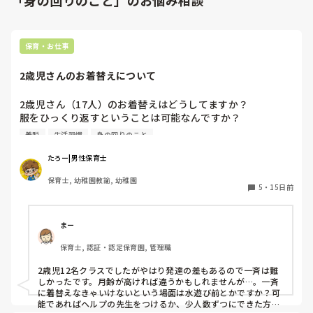
「身の回りのこと」のお悩み相談
保育・お仕事
2歳児さんのお着替えについて
2歳児さん（17人）のお着替えはどうしてますか？

服をひっくり返すということは可能なんですか？

一斉にお着替えをしてもいいのでしょうか？職員は

着脱
生活習慣
身の回りのこと
私含め2人です。先生方のアドバイスややり方をおしえて欲
しいです
たろー|男性保育士
保育士, 幼稚園教諭, 幼稚園
5
・
15日前
まー
保育士, 認証・認定保育園, 管理職
2歳児12名クラスでしたがやはり発達の差もあるので一斉は難
しかったです。月齢が高ければ違うかもしれませんが…。一斉
に着替えなきゃいけないという場面は水遊び前とかですか？可
能であればヘルプの先生をつけるか、少人数ずつにできた方が