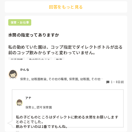
ルターや普段できないところの掃除をしていました。あとは倉
回答をもっと見る
庫などは気がつくと散らかってしまいますよね。フリーの際、
月一回は必ず倉庫内の整頓をしていました。あとは使ったら必
ず元に戻すこと。みんなが綺麗に使えるように、整理整頓し物
を取りやすく戻しやすいように工夫しました。

保育・お仕事
感染症対策は、部屋の換気や湿度温度を適温に保つこと。例え
水筒の指定ってありますか
ば嘔吐などの感染症は処理の仕方などを職員間で徹底し、消
毒、殺菌なども丁寧に行う。

アルコールと次亜塩素酸などを感染症に合わせてしっかり使い
私の勤めていた園は、コップ指定でダイレクトボトルが出る
分けること。

前のコップ飲みからずっと変わっていません。

あとは感染症にならない体作りができるよう、よく動き、しっ
生活習慣
身の回りのこと
教育
給食のときにやかんのお茶を水筒のコップに入れて飲むの
かり食べしっかり寝ることも大切かと思います。保護者へ向け
て発信するのもいいですね。
と、うがいのときにコップを持ってうがいに行くからです。

かんな
けれど園庭で遊ぶときなど、テーブルのない場で床でお茶を
保育士, 幼稚園教諭, その他の職種, 保育園, 幼稚園, その他の
いれる子もいてこぼすし、子どもが拭いた雑巾も水洗いのみ
1
・
8日前
職場
で消毒をせず大勢が使い、不衛生なのです。

先生たちはダイレクトボトルの水筒なのになんで子どもはコ
アナ
ップなんだろう、変えてもよいのでは？と思います。

保育士, 認可保育園
皆さんの園は水筒の指定がありますか。
私の子どものところはダイレクトに飲める水筒をお願いします
とのことでした。

飲みやすいのは1番ですもんね。
