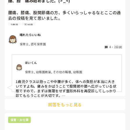
腰、膝　痛み始めました。(>_<)
「毎日夕方に5分だけ進捗確認の時間を取る」などルール化し
てしまうと、後輩も質問しやすくなりますよ。一人で抱え込ま
腰痛、膝痛、股関節痛の方、多くいらっしゃるなとここの過
ず、声をかけやすい雰囲気作りから試してみてくださいね。
去の投稿を見て思いました。

1歳児
正社員
私は50代正社員1歳児担任です。

晴れたらいいね
という私も、２週間前、初めて腰痛になりました。

保育士, 認可保育園
右腰が痛くて、起き上がれない。

4
・
2日前
ようやく起き上がっても、立てない。

ようやく立てたら、しゃがめない。

ほいくん
驚きました。

保育士, 幼稚園教諭, その他の職種, 幼稚園
通院して、コルセット、湿布、痛み止め、電気などで１週間
1歳児クラスは抱っこや中腰が多く、体への負担が本当に大き
乗り切ったら

いですよね。痛みをかばうことで股関節や膝へ広がっている状
週末には、左が痛みだし、これも痛み止めや湿布で抑えて仕
態ですので、まずは無理をせず整形外科を再受診してしっかり
事をしていたら、

診てもらうことが大切です。

現場復帰の際は、床での立ち座りを避けるために低い椅子を活
股関節、お尻、太もも、膝まで来はじめてしまいました。

回答をもっと見る
用したり、抱っこや重い作業は周囲の先生に相談して頼むよう
床から支えなしに立ち上がりにくくなり、痛みが走ります。

にしてください。今はご自身の体を最優先に、しっかり休んで
立ち続けると、腰や股関節にきます。

くださいね。
自転車通勤ですが、それも、膝や太ももに痛みが来始めまし
保育・お仕事
た。
