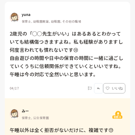
yuna
保育士, 幼稚園教諭, 幼稚園, その他の職場
2歳児の「◯◯先生がいい」はあるあるとわかって
いても結構傷つきますよね。私も経験がありますし
何度言われても慣れないです😢

自由遊びの時間や日中の保育の時間に一緒に過ごし
ていくうちに信頼関係ができていくといいですね。

午睡は今の対応で全然いいと思います。
04/27
いいね
みー
質問主
保育士, 公立保育園
午睡以外は全く拒否がないだけに、複雑です😓　
