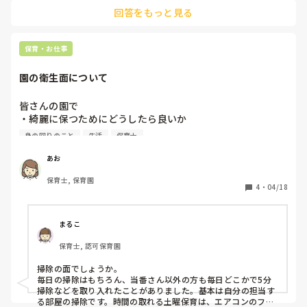
良いのかと思いました。

回答をもっと見る
17人に2人…大変すぎますね、、、
保育・お仕事
園の衛生面について
皆さんの園で

・綺麗に保つためにどうしたら良いか

・感染症を広めないためにはどうしたら良いか

身の回りのこと
生活
保育士
と聞かれた時にやっていることや意見があれば教えていただ
あお
きたいです！

保育士, 保育園
月毎と1年の目標を提出しないといけなくて、参考にしたい
4
・
04/18
です！

よろしくお願いします！
まるこ
保育士, 認可保育園
掃除の面でしょうか。

毎日の掃除はもちろん、当番さん以外の方も毎日どこかで5分
掃除などを取り入れたことがありました。基本は自分の担当す
る部屋の掃除です。時間の取れる土曜保育は、エアコンのフィ