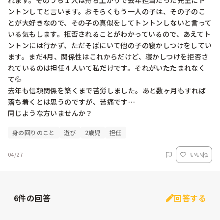
れます。そのうち１人は持ち上がりで去年担当だった先生にト
ントンしてと言います。おそらくもう一人の子は、その子のこ
とが大好きなので、その子の真似をしてトントンしないと言って
いる気もします。拒否されることがわかっているので、あえてト
ントンには行かず、ただそばにいて他の子の寝かしつけをしてい
ます。まだ4月、関係性はこれからだけど、寝かしつけを拒否さ
れているのは担任４人いて私だけです。それがいたたまれなく
て💦　

去年も信頼関係を築くまで苦労しました。あと数ヶ月もすれば
落ち着くとは思うのですが、苦痛です… 

同じような方いませんか？
身の回りのこと
遊び
2歳児
担任
04/27
いいね
6
件の回答
回答する