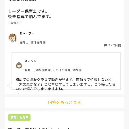
リーダー保育士です。

後輩指導で悩んでます。

初めて年長を持つ後輩がいますが

保育士
初めての割にわからないことを聞きにこなかったり、聞かな
いで様子見てると直前になるまで何もアクションがなかった
ちゃっぴー
り

保育士, 認可保育園
他の職員に聞いてる様子もなくて

2
・
2日前
もう何考えてるんだかさっぱりです。

よほど自分に聞きづらいのか、聞く必要性さえ感じないの
ほいくん
か、もうよくわからないです。

保育士, 幼稚園教諭, その他の職種, 幼稚園
対応にも悩みます。
初めての年長クラスで動きが見えず、直前まで相談もないと
「大丈夫かな？」とヒヤヒヤしてしまいますし、どう接したら
いいか悩んでしまいますよね。

後輩側は「何が分からないかも分からない状態」だったり、
回答をもっと見る
「こんなこと聞いたら迷惑かな」と抱え込んでいるケースがと
ても多いです。

待つスタイルから一歩踏み出して、リーダー側から「〇〇の
保育・お仕事
件、どこまで進んだ？」「困ってることない？」と具体的に声
をかけて進捗を確認する仕組みを作ってみてください。
