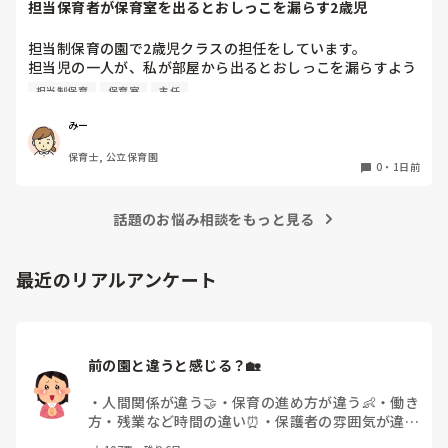
担当保育者が保育室を出るとおしっこを漏らす2歳児
今は８月。

１週間休んでいます。

担当制保育の園で2歳児クラスの担任をしています。

担当児の一人が、私が部屋から出るとおしっこを漏らすよう
家でもやることはあります。

になりました。

日常生活すら支障をきたすほどになりました。

担当制保育
保育室
主任
その子はパンツで過ごしていて、排尿間隔も空いています。
4月から私への執着が強かったのですが、特に寝かしつけの
椅子に座って作業をすれば？

みー
時に私がそばに行かないと繰り返し大きい声で呼んだり私が
と、園で言われました。

保育士, 公立保育園
寝かしつけしている子にちょっかいを出したり、何回もトイ
なので、子ども椅子程度の高さの踏み台に座って、試してみ
0
・
1日前
レに行きたいと言っていました。行ったところで出ないこと
ました。

もしばしば… 

パンツで寝れる子が増えてきて、寝かしつけの時にトイレに
話題のお悩み相談をもっと見る
ただじっと座っていても、5分も座ればお尻に痛みがきま
行きたい子が時差でいるのですが、私がその対応で外に出よ
す。

うとするとその子も行きたがります。

この高さの作業だと意外に、

最近のリアルアンケート
しかし寝かしつけに入る前にトイレでしっかり排尿している
体をひねる、少し立ち上がる、体を折りたたむような姿勢に
ので、その子には待っててねといい外に出ていました。今日
なること多いことに気づきました。

はそれで2回漏らしています。

その度にあちらこちらに痛みが来て

2回目は私は見ていないのですが、かなり微量だったそう
立ち上がる時には、膝や太ももが固まり痛みが……

で、クラスのリーダーの先生から絞り出して注意を引こうと
前の園と違うと感じる？🏡
しているように見えると言われました。

日頃からそのことの関わりはしっかり持てるように意識はし
腰痛、膝痛お持ちの方は、どの程度の痛みで働かれているの
・
人間関係が違う🤝
・
保育の進め方が違う👶
・
働き
ていますが…

でしょうか。

方・残業など時間の違い⏰
・
保護者の雰囲気が違う
今後どのように関わっていけばいいのか悩んでいます。

💬
・
給料が違う
・
転職経験なし
・
その他(コメント