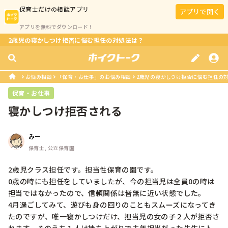
保育士
だけの相談アプリ
アプリで開く
アプリを無料でダウンロード！
2歳児の寝かしつけ拒否に悩む担任の対処法は？
お悩み相談
「保育・お仕事」のお悩み相談
2歳児の寝かしつけ拒否に悩む担任の
保育・お仕事
寝かしつけ拒否される
みー
保育士, 公立保育園
2歳児クラス担任です。担当性保育の園です。

0歳の時にも担任をしていましたが、今の担当児は全員0の時は
担当ではなかったので、信頼関係は皆無に近い状態でした。

4月過ごしてみて、遊びも身の回りのこともスムーズになってき
たのですが、唯一寝かしつけだけ、担当児の女の子２人が拒否さ