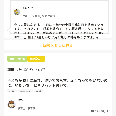
①土曜日の希望休は2日まで、と制限をかける

②毎月、必ず土曜保育に入ることのできる日を1日だけピッ
たむたむ
クアップしてもらう

保育士, 保育園, 公立保育園
③仮シフトが出た時、土曜出勤が難しければ自身で代わりの
人を交渉して見つけてもらう

うちの園は③です。４月に一年分の土曜日出勤日を決めていま
すよ。あみだくじで順番を決めて、その順番通りにシフトを入
上記のいずれかの対策を取り入れることを考えています。

れていきます。月一が基本ですが、シフトを9人で2人ずつ回す
ので、土曜日が4週しかない月は無しの時もありますよ。その
土曜日が出られない人は、同じシフト時間の人と自分で交代し
是非、現場の方の意見をお聞かせください。
回答をもっと見る
て貰い、主任に報告してます。
保育・お仕事
👑殿堂入り
転職したばかりですが
子どもが勝手に転び、泣いておらず、赤くなってもいないの
に、いちいち「ヒヤリハット書いて」

と書かされ

休憩
園長先生
退職
休憩時間に書くしかなく、辛いです

（そう言う本人は書かない）

ぽち
保育士, 保育園
しかも、上司に↑この内容でも

22
・
04/18
「どうしたらなくせるか」
