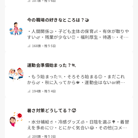
痛みには強い方と思っていました。

107
票・
残り6日
で教えてください)
出産等で、幾度か開腹手術をしましたが、翌日には歩けまし
たし…

今の職場の好きなところは？🤝 
今回は、今少し治まっている痛みがぶり返したどうしようと
いう思いもあり、ちょっと無理かも…と思い始めています。

・
人間関係🤝
・
子ども主体の保育👶
・
有休が取りや
すい🌿
・
残業が少ない⏰
・
福利厚生・待遇✨
・
その
まだ急性期ということと、昔、夫が腰を痛めてすぐに整骨院
他(コメントで教えてください)
168
票・
残り5日
に行ってより酷くなって帰ってきたことがあり、怖くて行け
ていません。

運動会準備始まった？🏃
・
もう始まった🏃
・
そろそろ始まる😊
・
まだこれ
から🌿
・
秋に入ってから🍁
・
運動会はないor終わ
った✨
・
その他(コメントで教えてください)
194
票・
残り4日
暑さ対策どうしてる？🥵
・
水分補給🥤
・
冷感グッズ🧊
・
日陰を選ぶ🌳
・
着替
えを多めに👕
・
とにかく気合い😂
・
その他(コメン
トで教えてください)
200
票・
残り3日