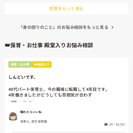
しかし、以前派遣で働いていた保育園は衛生面を考慮してコッ
回答をもっと見る
プ指定でした。

今働いているところは特に指定はないですが、お昼ご飯の際お
茶を一度入れ替えています。

「身の回りのこと」のお悩み相談をもっと見る
そのため、保育士がお茶を変えるのは手間ですが、飲みやす
さ、衛生面共に守られているのではないかと思います。
👑保育・お仕事 殿堂入りお悩み相談
保育・お仕事
👑殿堂入り
しんどいです。
40代パート保育士、今の職場に転職して4年目です。

4年働きましたがどうしても雰囲気が合わず

退職しようと思っています。

退職
パート
周りの職員は、勤続10年以上から何十年という先生がほとん
晴れたらいいね
どです。

保育士, 認可保育園
保護者子どもの愚痴悪口が多く、

19
・
01/02
子どもの前でも
