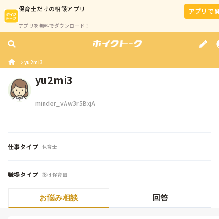
保育士
だけの相談アプリ
アプリで
アプリを無料でダウンロード！
yu2mi3
yu2mi3
minder_vAw3r5BxjA
仕事タイプ
保育士
職場タイプ
認可保育園
お悩み相談
回答