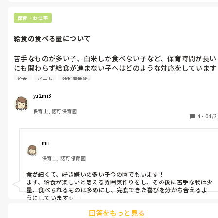
保育・お仕事
給食の食べる量について
苦手なものが多い子、白米しか食べない子など、保育時間が長い
にも関わらず給食が進まない子へはどのような対応をしています
か？

給食
パート
幼稚園教諭
食べられる分量のみ、少しでも苦手にチャレンジ、さまざまだと
思いますがそのような子に何が1番大切なのか知りたいです。
yu2mi3
保育士, 認可保育園
4
・
04/2
mii
保育士, 認可保育園
食が細くて、好き嫌いの多い子今の園でもいます！

まず、給食が楽しいと思える雰囲気作りをし、その後に苦手な物は少
量、食べられるものは多めにし、完食できた喜びを分かち合えるよ
うにしています✨️

少しずつでも変わっていけると良いですね☺️
回答をもっと見る