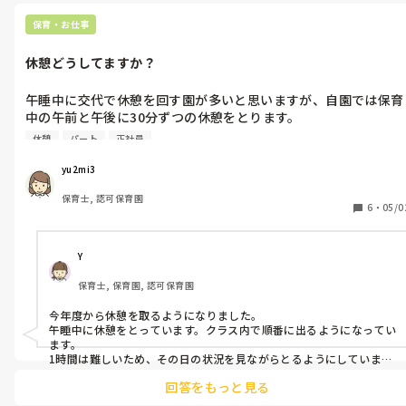
って感じでした。

保育・お仕事
結果的にゆとりのある立ち回りが出来ていて、ブラックだけど社福で
給与は良い方だから、園長目指してるみたいです😶
休憩どうしてますか？
午睡中に交代で休憩を回す園が多いと思いますが、自園では保育
中の午前と午後に30分ずつの休憩をとります。

午睡中は見守りながら事務仕事です。

休憩
パート
正社員
２回に分ける休憩制度ですが、出勤して30分後に休憩になる職員
もいます。休憩ですが、事務時間として与えられてます。
yu2mi3
保育士, 認可保育園
6
・
05/0
Y
保育士, 保育園, 認可保育園
今年度から休憩を取るようになりました。

午睡中に休憩をとっています。クラス内で順番に出るようになってい
ます。

1時間は難しいため、その日の状況を見ながらとるようにしていま
す。

回答をもっと見る
事務をやろうが、外出しようが自由です。