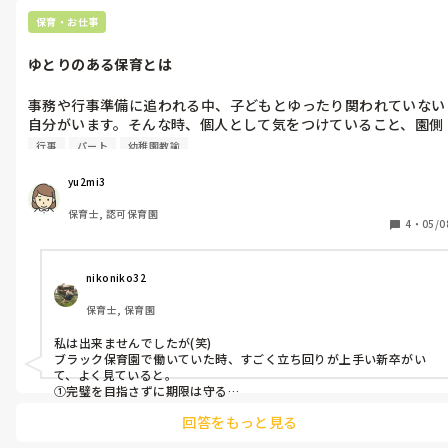
保育・お仕事
ゆとりのある保育とは
事務や行事準備に追われる中、子どもとゆったり関われていない
自分がいます。そんな時、個人として気をつけていること、園側
が配慮してくれてるなと感じることはありますか？
行事
パート
幼稚園教諭
yu2mi3
保育士, 認可保育園
4
・
05/0
nikoniko32
保育士, 保育園
私は出来ませんでしたが(笑)

ブラック保育園で働いていた時、すごく立ち回りが上手い新卒がい
て、よく見ていると。

①完璧を目指さずに期限は守る

②組織内の本当に力を持っている先輩に可愛がってもらうことに心
回答をもっと見る
血注ぐ

③とりあえず誰に対しても笑顔
