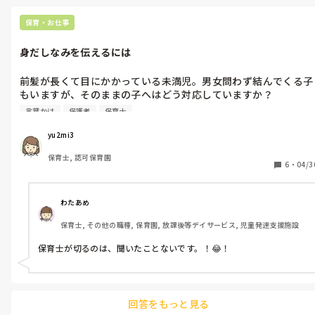
保育・お仕事
身だしなみを伝えるには
前髪が長くて目にかかっている未満児。男女問わず結んでくる子
もいますが、そのままの子へはどう対応していますか？

園にいる間は結んであげる、保護者へ軽く声がけ、いろいろある
言葉かけ
保護者
保育士
と思います。

yu2mi3
まだ勤めて浅い自園では切ってあげることがあるようですが、そ
保育士, 認可保育園
れはどうなのでしょうか？保護者にも切るようにはっきり促して
6
・
04/3
いることもあります。
わたあめ
保育士, その他の職種, 保育園, 放課後等デイサービス, 児童発達支援施設
保育士が切るのは、聞いたことないです。！😂！

回答をもっと見る