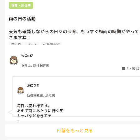
保育・お仕事
雨の日の活動
天気も確認しながらの日々の保育、もうすぐ梅雨の時期がやって
きますね！

雨の日はこんな活動してます！があればお聞きしたいです。遊び
雨の日
パート
幼稚園教諭
でも決まった活動でも参考にさせていただきたいです。よろしく
お願いします！
yu2mi3
保育士, 認可保育園
4
・
05/1
おにぎり
幼稚園教諭, 幼稚園
毎日お疲れ様です。

あえて雨にあたりに行く笑

カッパなどをきて☔️

降ってくる雨水を使ったにじみえ等、製作遊び、、😖

回答をもっと見る
参考までに💦💦