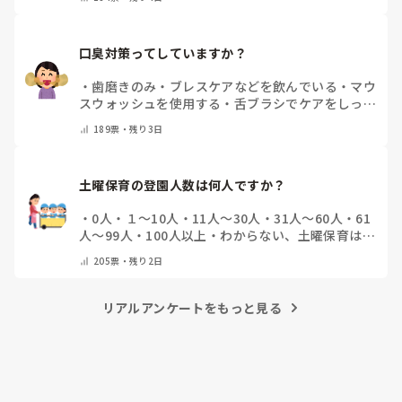
口臭対策ってしていますか？
・
歯磨きのみ
・
ブレスケアなどを飲んでいる
・
マウ
スウォッシュを使用する
・
舌ブラシでケアをしっか
りする
・
フリスクをかじる
・
気にしたことない
・
そ
189
票・
残り3日
の他(コメントで教えて下さい)
土曜保育の登園人数は何人ですか？
・
0人
・
１～10人
・
11人～30人
・
31人～60人
・
61
人～99人
・
100人以上
・
わからない、土曜保育はな
い
・
その他(コメントで教えて下さい)
205
票・
残り2日
リアルアンケートをもっと見る