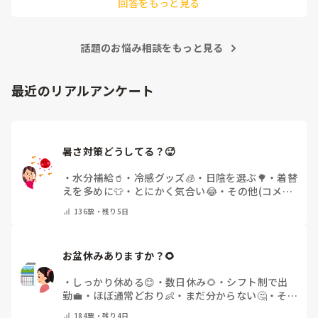
回答をもっと見る
話題のお悩み相談をもっと見る
最近のリアルアンケート
暑さ対策どうしてる？🥵
・
水分補給🥤
・
冷感グッズ🧊
・
日陰を選ぶ🌳
・
着替
えを多めに👕
・
とにかく気合い😂
・
その他(コメン
トで教えてください)
136
票・
残り5日
お盆休みありますか？🌻
・
しっかり休める😊
・
数日休み🌻
・
シフト制で出
勤💼
・
ほぼ通常どおり👶
・
まだ分からない🤔
・
その
他(コメントで教えてください)
184
票・
残り4日