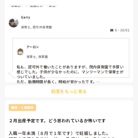
0歳児3人、1歳児12人を担任1人で見ています。

保育料
一時預かり
産休
(パート基本3人体制で私含めて4人です)

Garry
11月から0歳児、1歳児共に1人ずつ増える予定だと今日言わ
保育士, 認可外保育園
れました。

6
・
10/02
現在の段階で、保育士数的にはこれでいけると言われました
が、2人増えるとなるとキツイです。今でも正直キツイで
す。

アーロン
保育士, 保育園
今日も、キツイので担任を増やしてほしいと伝えましたが、

無理でした。

私も、認可外で働いたことがありますが、院内保育園で手厚い
認可外なので保育料や、一時保育、行事などで売り上げをあ
感じでした。子供が少なかったのに、マンツーマンで保育士が
げているため、コロナの影響で一時保育なども取れなかった
ついていました。

から売り上げより人件費が多くかかっており、保育士を増や
ただ、勤務時間が長く、時給が安かったです。

認可外は、認可のように補助金が出ないので、大変ですよね。

すことはできないし、他の士数が足りてるクラスからうちの
回答をもっと見る
担任が少ないのに、子供が多過ぎると思いますので。保育に支
クラスに配属も無理だと言われました。

障が出かねません。上の方に訴えられて改善しないと子供が怪
我をしたり、保育士が倒れてしまいます。
士数が足りてるクラスから来れない理由(3歳児)は、担任1人
職場・人間関係
が1月に産休に入るため、うちに来てもまた元のクラスに戻
らないといけないからです。

２月出産予定です。どう思われているか怖いです
また、別のクラス(4.5歳児)は、時短の先生や、プログラミン
グやEnglishの授業に必要な人材なので絶対にうちのクラス
入職一年未満（８月で１年です）で妊娠しました。

には来れません。
