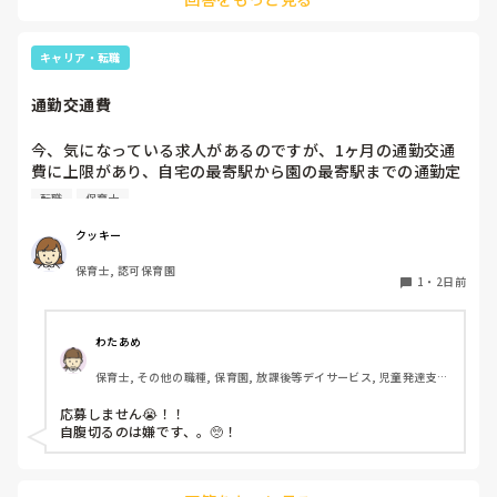
お部屋では、ビニールシートを敷いて、片栗粉粘土、寒天や春
雨遊び、氷遊び、など間食遊びをたくさん行っています。

キャリア・転職
ホールに行っているクラスにお邪魔するのも良いかなと思いま
通勤交通費
す！いつもと違うおもちゃ、室内に興味津々です！
今、気になっている求人があるのですが、1ヶ月の通勤交通
費に上限があり、自宅の最寄駅から園の最寄駅までの通勤定
期代が5,000円ほどオーバーします

転職
保育士
たかが5,000円と考えるか…

私としてはなかなか大きい金額なので、この時点で応募を迷
クッキー
っているのですが、皆さんならどうしますか？
保育士, 認可保育園
1
・
2日前
わたあめ
保育士, その他の職種, 保育園, 放課後等デイサービス, 児童発達支援
施設
応募しません😭！！

自腹切るのは嫌です、。🥺！
