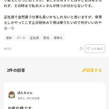
り替えたかったのですが、まだそんなすぐには子どもは考えら
れず、その時まで私のメンタルが持つか分からないです。

正社員で全然違う仕事も良いかもしれないと思いますが、保育
士しかやってこず土日祝休みで夜は帰りたいので何がいいのや
ら…💦
産休
パート
正社員
担任
保育士
04/22
いいね 1
2
件の回答
回答する
ぽんちゃん
保育士, 認可保育園
お疲れ様です。
