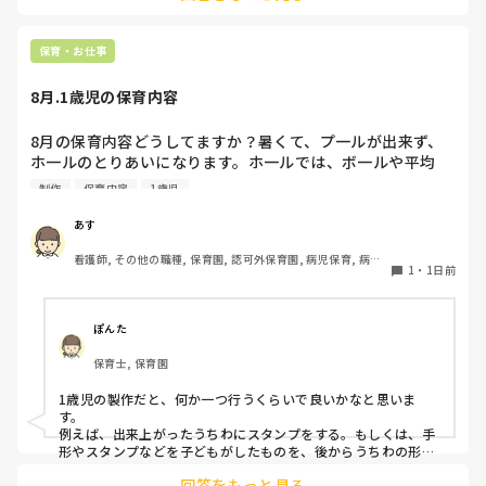
ば、倒れず収納にもなって一石二鳥です。

今のウレタン製を活かすなら、壁や固定家具で挟む配置にした
り、脚元に水入りペットボトルなどの重りを付けて補強してみ
保育・お仕事
てくださいね。安全で使いやすい方法が見つかるよう応援して
8月.1歳児の保育内容
8月の保育内容どうしてますか？暑くて、プ一ルが出来ず、
ホ一ルのとりあいになります。ホ一ルでは、ボ一ルや平均
台、風船で遊んでいます。製作で、うちわや望遠鏡や風鈴🎐
制作
保育内容
1歳児
製作をしたりしますが、なかなか、集中できません。1歳児
クラスです、玩具で遊ばせながら、何人かずつよんで、やっ
あす
ています。何か、いいアイデアや、工夫など、何でもいいの
看護師, その他の職種, 保育園, 認可外保育園, 病児保育, 病院
で、教えて下さい。
1
・
1日前
内保育, その他の職場
ぽんた
保育士, 保育園
1歳児の製作だと、何か一つ行うくらいで良いかなと思いま
す。

例えば、出来上がったうちわにスタンプをする。もしくは、手
形やスタンプなどを子どもがしたものを、後からうちわの形に
切る。1歳児なんて集中できないです。興味を持って来てくれ
回答をもっと見る
ただけで十分です。
