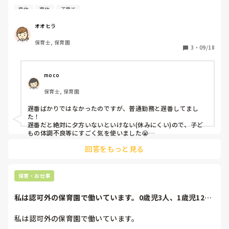
現在妊娠中です。遅番固定勤務をしています。

産休
育休
子育て
まだ転職して数ヶ月なので本来育休を取るための条件から外
れる部分もありましたが、復帰したいのでと話したところ育
オオヒラ
休を取れることになりました。

保育士, 保育園
3
・
09/18
職場が本当にいいところなのでできれば復帰したいですが、
現在と同じ枠での復帰前提なので遅番勤務が週四日になりま
す。18時半前後に終わって、帰宅が19時くらいです。

moco
保育士, 保育園
旦那が時短勤務をしてくれるそうなので保育園が決まったと
したらお迎えからご飯、お風呂くらいまでは任せられそうで
遅番ばかりではなかったのですが、普通勤務と遅番してまし
すが、正直まだうまくいくか予測がつきません。（育休後な
た！

ので一歳時を育てる前提で）

遅番だと絶対に夕方いないといけない(休みにくい)ので、子ど
もの体調不良等にすごく気を使いました😭

旦那さんが協力してくれる前提ならですが、1歳前後はまだま
かと言って、育休を取らず辞めて、育児に専念して転職も考
回答をもっと見る
だ体調を崩すと思うので、しんどくないかな、、、と😭

えましたが

私は遅出の時ほど体調崩されたり(子どもあるある)ほんとにス
給付金がもらえなかったり保険のことがあるのであまり考え
トレスだったので同じ職場でパートに変わりました！

られません。

良い働き方が見つかるといいですね☺️
保育・お仕事
とりあえず遅番での復帰を一年頑張って、無理そうなら辞め
私は認可外の保育園で働いています。0歳児3人、1歳児12人
ようとは思っています。

を担任1人で...
私は認可外の保育園で働いています。

経験者さんの意見やアドバイスあればお願いします。