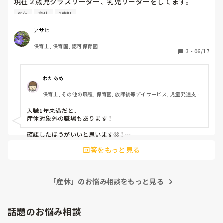
現在２歳児クラスリーダー、乳児リーダーをしてます。

順調に育ってくれれば２月出産予定です

気持ちを分かってもらおうにも、最近保育士資格を取得した
産休
育休
2歳児
年度途中の産休になるのがものすごく申し訳なく思ってしま
方々が上司なので、現場に来るのは今回が初めてで何も分か
っています。…しかも幼児リーダー（6年目）の先生も妊娠
ってもらえません😭

アサヒ
中とのことです。（出産時期は知りませんがほぼ同時期）

それよりも上半期赤字だったことしか頭にないような方ばか
保育士, 保育園, 認可保育園
りです…😞

3
・
06/17
「2人も産休にはいるのは園としては迷惑」とか「周りの職
員のことも考えて」とか思われるんだろうな、ともうメンタ
とりあえず今年度いっぱいで辞めることは決めてますが、

ルが不安定で、園長にもまだ話せていません

それまでが辛いです。今は運動会練習真っ只中。なのに12月
わたあめ
の1番大きな行事のことも今から考えていて、それに新しい
保育士, その他の職種, 保育園, 放課後等デイサービス, 児童発達支援
早めに言うのが正解だと思いますが、退職勧められたりしち
子が増えて指導していくなんて精神的にしんどすぎます…

施設
ゃうのかな、と怖いです。
どうしたらいいのかもうわかりません。
入職1年未満だと、

産休対象外の職場もあります！

確認したほうがいいと思います🥺！

その場合は退職になります🥺！

回答をもっと見る
「産休」のお悩み相談をもっと見る
話題のお悩み相談