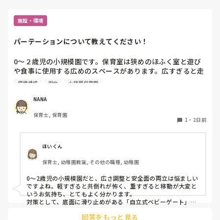
施設・環境
パーテーションについて教えてください！
0〜２歳児の小規模園です。保育室は狭めのほふく室と遊び
や食事に使用する広めのスペースがあります。広すぎると走
り回ったりして落ち着かないので、活動によってパーテーシ
環境構成
安全
小規模保育園
ョンで仕切っています。このパーテーションがウレタンのよ
うな素材で軽いので、ちょっと体が当たると倒れたり、つか
NANA
まり立ちが不安定な子にとっては共倒れになったりで危険で
保育士, 保育園
す。かと言って固定してしまうと活動によって柔軟に移動す
1
・
2日前
ることができなくなってしまうし…以前勤務していた園では
しっかりした重いものを置いていましたが、移動が大変で使
い勝手が悪く、子どもがぶつかって倒れた時に怖い思いをし
ほいくん
ました。

保育士, 幼稚園教諭, その他の職種, 幼稚園
皆さんの園ではどんなもので工夫されていますか？
0〜2歳児の小規模園だと、広さ調整と安全面の両立は悩ましい
ですよね。軽すぎると共倒れが怖く、重すぎると移動が大変と
いうお気持ち、とてもよく分かります。

対策として、底面に滑り止めがある「自立式ベビーゲート」な
ら、つかまり立ちでも倒れにくく移動も楽でおすすめです。ま
回答をもっと見る
た、ストッパー付きキャスターをつけたロー棚を仕切りにすれ