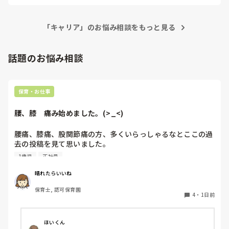
「キャリア」のお悩み相談をもっと見る
話題のお悩み相談
保育・お仕事
腰、膝　痛み始めました。(>_<)
腰痛、膝痛、股関節痛の方、多くいらっしゃるなとここの過
去の投稿を見て思いました。

1歳児
正社員
私は50代正社員1歳児担任です。

晴れたらいいね
という私も、２週間前、初めて腰痛になりました。

保育士, 認可保育園
右腰が痛くて、起き上がれない。

4
・
1日前
ようやく起き上がっても、立てない。

ようやく立てたら、しゃがめない。

ほいくん