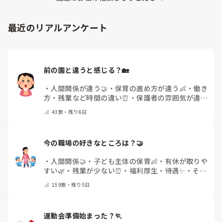
最近のリアルアンケート
前の園と違うと感じる？🏡
・
人間関係が違う🤝
・
保育の進め方が違う👶
・
働き
方・残業など時間の違い⏰
・
保護者の雰囲気が違う
💬
・
給料が違う
・
転職経験なし
・
その他(コメント
43
票・
残り6日
で教えてください)
今の職場の好きなところは？🤝 
・
人間関係🤝
・
子ども主体の保育👶
・
有休が取りや
すい🌿
・
残業が少ない⏰
・
福利厚生・待遇✨
・
その
他(コメントで教えてください)
159
票・
残り5日
運動会準備始まった？🏃