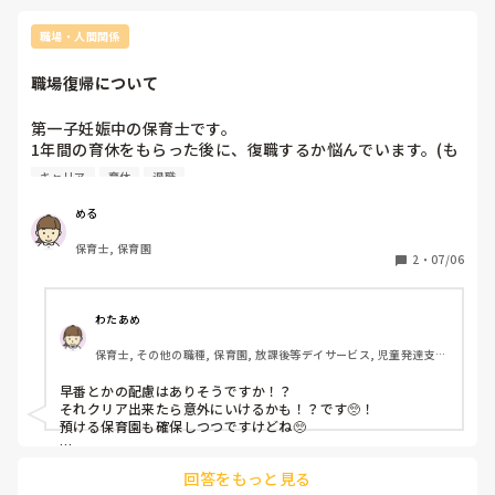
職場・人間関係
職場復帰について
第一子妊娠中の保育士です。

1年間の育休をもらった後に、復職するか悩んでいます。(も
ちろん、復職前提の育休であることは知っています)

キャリア
育休
退職
保育士でありながら、小さいうちは子どもを自分の近くで育
てたいという思いが昔からありました。

める
また自身の職場が家から近いわけではなく、旦那の平日の家
保育士, 保育園
事、育児協力も仕事上期待できなさそうです。

2
・
07/06
私の職場の人間関係はとても良好で働きやすいのですが、
色々考えると難しいのかなと。

現場じゃない仕事もやってみたい気持ちもあって、悩んでい
わたあめ
ます。
保育士, その他の職種, 保育園, 放課後等デイサービス, 児童発達支援
施設
早番とかの配慮はありそうですか！？

それクリア出来たら意外にいけるかも！？です🥺！

預ける保育園も確保しつつですけどね🥺

とりあえず、出産して子育て中に色々考えるのもありです！
回答をもっと見る
🥺！
