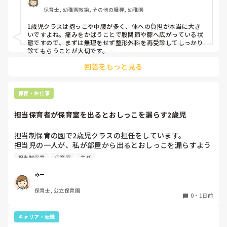
驚きました。

保育士, 幼稚園教諭, その他の職種, 幼稚園
通院して、コルセット、湿布、痛み止め、電気などで１週間
1歳児クラスは抱っこや中腰が多く、体への負担が本当に大き
乗り切ったら

いですよね。痛みをかばうことで股関節や膝へ広がっている状
週末には、左が痛みだし、これも痛み止めや湿布で抑えて仕
態ですので、まずは無理をせず整形外科を再受診してしっかり
事をしていたら、

診てもらうことが大切です。

現場復帰の際は、床での立ち座りを避けるために低い椅子を活
股関節、お尻、太もも、膝まで来はじめてしまいました。

回答をもっと見る
用したり、抱っこや重い作業は周囲の先生に相談して頼むよう
床から支えなしに立ち上がりにくくなり、痛みが走ります。

にしてください。今はご自身の体を最優先に、しっかり休んで
立ち続けると、腰や股関節にきます。

くださいね。
自転車通勤ですが、それも、膝や太ももに痛みが来始めまし
保育・お仕事
た。

担当保育者が保育室を出るとおしっこを漏らす2歳児
今は８月。

１週間休んでいます。

担当制保育の園で2歳児クラスの担任をしています。

担当児の一人が、私が部屋から出るとおしっこを漏らすよう
家でもやることはあります。

になりました。

日常生活すら支障をきたすほどになりました。

担当制保育
保育室
主任
その子はパンツで過ごしていて、排尿間隔も空いています。
4月から私への執着が強かったのですが、特に寝かしつけの
椅子に座って作業をすれば？

みー
時に私がそばに行かないと繰り返し大きい声で呼んだり私が
と、園で言われました。

保育士, 公立保育園
寝かしつけしている子にちょっかいを出したり、何回もトイ
なので、子ども椅子程度の高さの踏み台に座って、試してみ
0
・
1日前
レに行きたいと言っていました。行ったところで出ないこと
ました。

もしばしば… 

キャリア・転職
パンツで寝れる子が増えてきて、寝かしつけの時にトイレに
ただじっと座っていても、5分も座ればお尻に痛みがきま