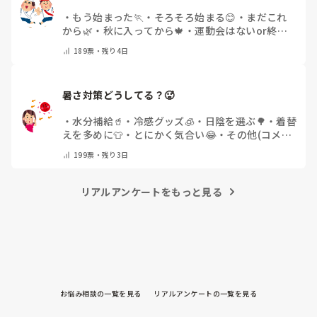
・
もう始まった🏃
・
そろそろ始まる😊
・
まだこれ
から🌿
・
秋に入ってから🍁
・
運動会はないor終わ
った✨
・
その他(コメントで教えてください)
189
票・
残り4日
暑さ対策どうしてる？🥵
・
水分補給🥤
・
冷感グッズ🧊
・
日陰を選ぶ🌳
・
着替
えを多めに👕
・
とにかく気合い😂
・
その他(コメン
トで教えてください)
199
票・
残り3日
リアルアンケートをもっと見る
お悩み相談の一覧を見る
リアルアンケートの一覧を見る