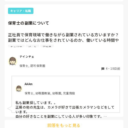
うちのコの行ってるところでは

2年後またお会いしましょう！

キャリア・転職
ってなってて、数カ月復職後

また妊娠しました！

保育士の副業について
2年後お会いしましょう！って

職員が居たので‥笑🥺！

もう会えないわ！って笑

正社員で保育現場で働きながら副業されている方いますか？
副業ではどんなお仕事をされているのか、働いている時間や
第一子で復職後妊娠することもあるかも？なので、まだ気長に
頻度等教えていただけたらうれしいです。自分の働き方につ
考えていていいと思いますよ〜💕

キャリア
パート
正社員
いていろいろ悩んでいます、
ナインチェ
保育士, 認可保育園
4
・
18日前
AAAm
保育士, 幼稚園教諭, 幼稚園, 児童施設
私も副業探しています。。

正規の他の先生は、カメラが好きで出張カメラマンなどをして
います。

自分の好きなことを副業にしている人が多い印象です。

その方は子どもが小さいため、時短勤務て9〜16時で働かれて
回答をもっと見る
る中、土日でカメラマンされてるようです！