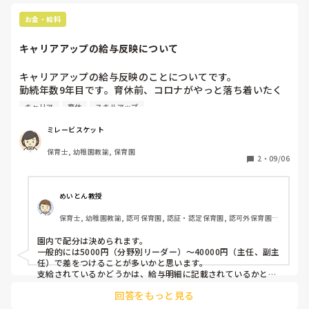
お金・給料
キャリアアップの給与反映について
キャリアアップの給与反映のことについてです。

勤続年数9年目です。育休前、コロナがやっと落ち着いたく
らいで、妊婦だった私を気遣ってくれて園長先生が人が集ま
キャリア
育休
スキルアップ
るキャリアアップの研修は断ってくれていました。

それから復帰してもキャリアアップの研修は受けてなくて、
ミレービスケット
3年目の時に一度だけ、1科目5回の研修を全部を受けまし
保育士, 幼稚園教諭, 保育園
た。

2
・
09/06
1科目だけしか受けた経歴がなくても、給与に反映している
のですか？

それとも受けた量によって給与の額は変わるんでしょうか。
めいとん教授
私が聞いているのは、園内で配分を決めて、最大四万円アッ
保育士, 幼稚園教諭, 認可保育園, 認証・認定保育園, 認可外保育園, 
プするって聞いたのですが、本棒の内訳がわからないです。

小規模認可保育園, 管理職
四万円ついているか確かめるには、事務に聞くしかないので
園内で配分は決められます。

一般的には5000円（分野別リーダー）〜40000円（主任、副主
任）で差をつけることが多いかと思います。

支給されているかどうかは、給与明細に記載されているかと思
いますが、わからなければ事務の方に確認するのがいいかと思
回答をもっと見る
います。