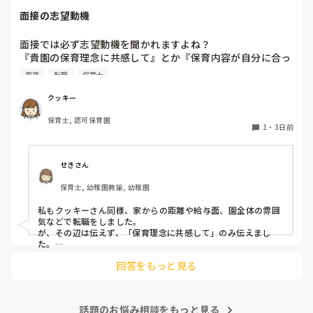
行きたい子が時差でいるのですが、私がその対応で外に出よ
す。

面接の志望動機
うとするとその子も行きたがります。

この高さの作業だと意外に、

しかし寝かしつけに入る前にトイレでしっかり排尿している
体をひねる、少し立ち上がる、体を折りたたむような姿勢に
面接では必ず志望動機を聞かれますよね？

ので、その子には待っててねといい外に出ていました。今日
なること多いことに気づきました。

『貴園の保育理念に共感して』とか『保育内容が自分に合っ
はそれで2回漏らしています。

その度にあちらこちらに痛みが来て

てると思いました』等々が多いかと思いますが、実際はどう
2回目は私は見ていないのですが、かなり微量だったそう
立ち上がる時には、膝や太ももが固まり痛みが……

面接
転職
保育士
なのでしょうか？

で、クラスのリーダーの先生から絞り出して注意を引こうと
私自身、園の雰囲気とか園の規模、保育内容は勘案しますが
しているように見えると言われました。

クッキー
正直なところ、家から通いやすいか、給与はどうか…という
日頃からそのことの関わりはしっかり持てるように意識はし
腰痛、膝痛お持ちの方は、どの程度の痛みで働かれているの
保育士, 認可保育園
ところに重きを置いています

ていますが…

でしょうか。

1
・
3日前
もちろんそんなことは話せませんが

今後どのように関わっていけばいいのか悩んでいます。

皆さんは、志望動機をどのように答えていますか？また、本
痛みには強い方と思っていました。

音はどうですか？
せきさん
出産等で、幾度か開腹手術をしましたが、翌日には歩けまし
たし…

保育士, 幼稚園教諭, 幼稚園
今回は、今少し治まっている痛みがぶり返したどうしようと
私もクッキーさん同様、家からの距離や給与面、園全体の雰囲
いう思いもあり、ちょっと無理かも…と思い始めています。

気などで転職をしました。

が、その辺は伝えず、「保育理念に共感して」のみ伝えまし
た。

まだ急性期ということと、昔、夫が腰を痛めてすぐに整骨院
あとは、自分の長所や得意なことが活かせそうだと感じたと伝
に行ってより酷くなって帰ってきたことがあり、怖くて行け
回答をもっと見る
ていません。

話題のお悩み相談をもっと見る