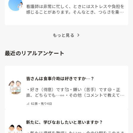
看護師は非常に忙しく、ときにはストレスや負担を
感じることがあります。そんなとき、つらさを乗り
越えるためにはどうすればよいでしょうか？この記
事では、看護師がつらさを感じたときの対処法や秘
訣を紹介します。
もっと見る
最近のリアルアンケート
皆さんは食事介助は好きですか…？
・
好き（得意）です🥰
・
嫌い（苦手）です😅
・
正
直、どちらでも…👀
・
その他（コメントで教えてく
ださい）
62
票・
残り4日
新たに、学びなおしたいと思いますか？
・
新たに資格を取得したい📖
・
今の分野をこのまま