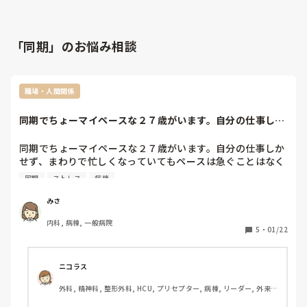
「同期」のお悩み相談
職場・人間関係
同期でちょーマイペースな２７歳がいます。自分の仕事しか
せず、まわりで忙...
同期でちょーマイペースな２７歳がいます。自分の仕事しか
せず、まわりで忙しくなっていてもペースは急ぐことはなく
他の仕事をしようとしません。先輩とフリーしていても入院
同期
ストレス
病棟
が来ても入院をとろうともせず、ＶＳだけ測定して終わりあ
との書類など手伝う気もなく先に帰ってました。

みさ
自分のペースで仕事してる人に対してどのようにみなさん声
内科, 病棟, 一般病院
かけていますか？
5
・
01/22
ニコラス
外科, 精神科, 整形外科, HCU, プリセプター, 病棟, リーダー, 外来, 
脳神経外科, 一般病院, 回復期