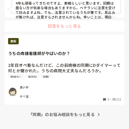
4年も頑張ってきたのですよ、素晴らしいと思います。同期は
居ない方が気楽な場合もありますから。ベテランに注意を受け
て凹みますよね、でも、注意されているうちが華です。見込み
が無ければ、注意すらされませんからね。辛いことは、明日へ
のステージアップ⤴️の為にあると捉えて再発防止を考え、嫌な
回答をもっと見る
事は切り替えて、自分ご褒美もしましょう。
愚痴
うちの病棟看護師がやばいのか？
2年目オペ看なんだけど、この前病棟の同期にDダイマーって
何とか聞かれた。うちの病院大丈夫なんだろうか。

脳外病棟だから知らないんだろうか。
器械出し
脳外科
同期
まいか
オペ室
1
・
08/11
「同期」のお悩み相談をもっと見る