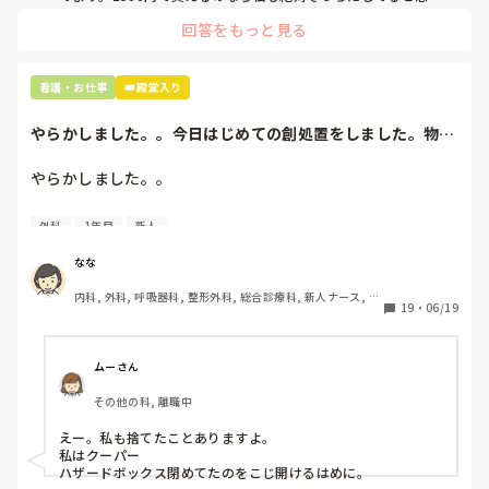
ので良い買い物されてて羨ましいです！(笑)
回答をもっと見る
看護・お仕事
👑殿堂入り
やらかしました。。今日はじめての創処置をしました。物品
で滅菌の鑷子やハ...
やらかしました。。

今日はじめての創処置をしました。

外科
1年目
新人
物品で滅菌の鑷子やハサミを使ったのですが、

ゴミと一緒に、ノリで鑷子達を捨てました。。

なな
患者に使用した物品は使い捨て、という認識が頭の中にあっ
内科, 外科, 呼吸器科, 整形外科, 総合診療科, 新人ナース, 脳
て…。

19
・
06/19
神経外科, 慢性期, 回復期
プリセプターに

「普通鑷子捨てる！？明らかに使い捨てて良いような安物じ
ムーさん
ゃないよね？」

その他の科, 離職中
「そんなミスした新人、あなたが初めてだよ」

と言われました。。

えー。私も捨てたことありますよ。

私はクーパー

たしかに、よくよく考えてみれば

ハザードボックス閉めてたのをこじ開けるはめに。
