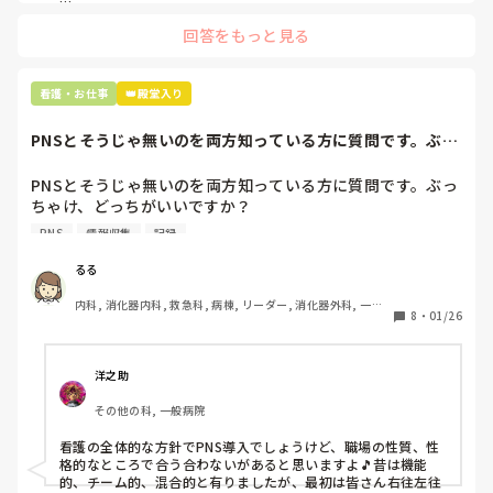
手術室で使った物品も全部滅菌して使いまわすし、

これは私じゃないけど、患者さんのガラケーを洗濯ものと一緒
滅菌の種類とかも学校で習ったはずなのに

回答をもっと見る
に出しちゃったり。(これは問題か💦)
なんで頭回らなかったんだろう😭

市長さんは、

看護・お仕事
👑殿堂入り
患者さんに迷惑かけたわけじゃないから大丈夫、

と慰めてくれましたが、、

PNSとそうじゃ無いのを両方知っている方に質問です。ぶっ
自分が情けなくて情けなくて😭

ちゃけ、どっち...
明日からの勤務が怖い笑

PNSとそうじゃ無いのを両方知っている方に質問です。ぶっ
ちゃけ、どっちがいいですか？

こんなバカな私をせめて笑い飛ばしてください笑
PNS
情報収集
記録
私の病院は３年前からPNSを導入して、一部の病棟はその
後、PNSを廃止しました。

るる
私は、そのPNSを廃止した病棟からまだPNSをやっている病
内科, 消化器内科, 救急科, 病棟, リーダー, 消化器外科, 一般
棟に9月に異動してきました。

8
・
01/26
病院
ぶっちゃけ、新人のレベルにかなりの差が出ているなぁと感
じざるを得ませんでした。

色々な病棟に入院したことのある患者さんも、「(私が異動
洋之助
する前の病棟の方が)新人が患者から見てもよく動けてた
その他の科, 一般病院
よ」と言っていました。

現病棟はPNSだけれども、結局は忙しくて、新人の面倒を見
看護の全体的な方針でPNS導入でしょうけど、職場の性質、性
てられず、清潔ケアや単純に点滴を繋げてくるなど、簡単な
格的なところで合う合わないがあると思いますよ🎵昔は機能
仕事しか新人にさせていませんでした。PNSを廃止した病棟
的、チーム的、混合的と有りましたが、最初は皆さん右往左往