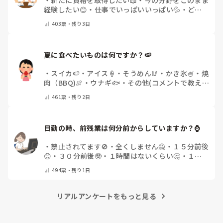
経験したい😊
・
仕事でいっぱいいっぱい💦
・
どん
な自分になりたいか探し中🧐
・
その他（コメントで
403
票・
残り3日
教えてください）
夏に食べたいものは何ですか？🍉
・
スイカ🍉
・
アイス🍦
・
そうめん🥢
・
かき氷🍧
・
焼
肉（BBQ)🍖
・
ウナギ🐟
・
その他(コメントで教え
てください)
461
票・
残り2日
日勤の時、前残業は何分前からしていますか？⌚
・
禁止されてます🚫
・
全くしません🙅
・
１５分前後
😊
・
３０分前後🤓
・
１時間はないくらい🤔
・
１時
間以上…😨
・
その他（コメントで教えて下さい）
494
票・
残り1日
リアルアンケートをもっと見る