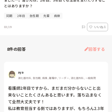
ました…。皆さんは、2年目、3年目でも注意を受けたりするこ
とはありますか？
同期
2年目
急性期
先輩
病棟
03/19
いいね 1
8
件の回答
回答する
aya
消化器内科, 急性期, 病棟, 離職中, リーダー, 消化器外科, 一般病院
看護師2年目ですから、まだまだ分からないこと出
来ないことたくさんあると思います。落ち込まなく
て全然大丈夫です！

私は教育担当する側ではありますが、もちろん2.3年