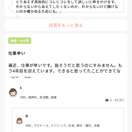
とりあえず具体的にコレとコレをして欲しいと声をかけます。

わからないからあえてしたくないのか、わからないけど聞けな
いのか確かめるためにも。。

それで、やり方を教えて欲しいと言われればもちろん教えます
回答をもっと見る
し、なんで私がしないといけないの？みたいな態度だったらそ
の時はリーダーさんとかに相談します。
看護・お仕事
仕事辛い
最近、仕事が辛いです。皆そうだと思うのにすみません。も
う4年目を迎えています。できると思ってたことができてな
かったり、注意を受けるとへこんでしまう自分が嫌いです。
4年目
同期
次に活かそうじゃなくて自分を責めてしまうことも辛く感じ
るし、同期もおらず、周りはベテランばかりで一人だけ出来
k
てないと感じてしまい仕事に行くのが辛いと思ってしまいま
内科, 精神科, 急性期, 病棟
した。弱音ばかりすみません。

3
・
07/07
こんな私に意見いただけるのであれば欲しいです。よろしく
お願いします
米
内科, ママナース, クリニック, 外来, 検診・健診, 派遣