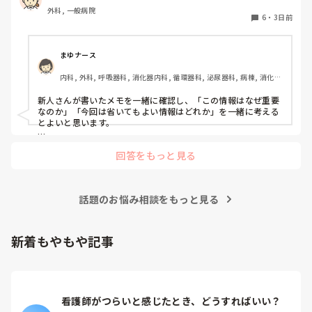
外科, 一般病院
6
・
3日前
まゆナース
内科, 外科, 呼吸器科, 消化器内科, 循環器科, 泌尿器科, 病棟, 消化器
外科, 一般病院
新人さんが書いたメモを一緒に確認し、「この情報はなぜ重要
なのか」「今回は省いてもよい情報はどれか」を一緒に考える
とよいと思います。

ただ間違いを指摘するのではなく、患者さんの状態や報告の目
回答をもっと見る
的に照らして振り返ることで、重要度を判断する力が少しずつ
身につくのではないでしょうか。最初は情報を多く書いてしま
うことも自然だと思うので、繰り返し一緒に整理しながら、必
要な内容を選べるよう支援するとよいと思います。
話題のお悩み相談をもっと見る
新着もやもや記事
看護師がつらいと感じたとき、どうすればいい？