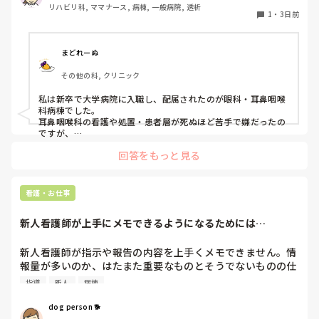
リハビリ科, ママナース, 病棟, 一般病院, 透析
の参考にさせていただきたいです😭
1
・
3日前
まどれーぬ
その他の科, クリニック
私は新卒で大学病院に入職し、配属されたのが眼科・耳鼻咽喉
科病棟でした。

耳鼻咽喉科の看護や処置・患者層が死ぬほど苦手で嫌だったの
ですが、

眼科は自分に合っていて好きだったので、そこからずーっと眼
回答をもっと見る
科で働いています。

大学病院に在籍していると必ず異動があるため、永遠に眼科病
棟に居続けることは不可能なので、

看護・お仕事
異動の声がかかる前に眼科クリニックに転職しました。

そこから先は何か所か眼科クリニックを転々として今の職場に
新人看護師が上手にメモできるようになるためには…
至る、という感じです。
新人看護師が指示や報告の内容を上手くメモできません。情
報量が多いのか、はたまた重要なものとそうでないものの仕
分けができないのか…  肝心な事柄を逃してしまいます。何
指導
新人
病棟
かよい指導方法はないでしょうか？　出来るだけゆっくり指
示・報告するよう皆で努力しています。
dog person 🐕