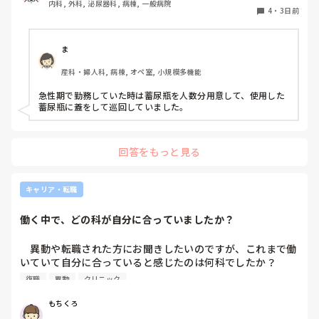
内科, 外科, 泌尿器科, 病棟, 一般病院
する形に。結果尿破棄に時間がかかってます。

新人を指導しながら業務ができるゆとりが欲しいです。

4
・
3日前
以前の病院では尿破棄用ワゴン下段に蓄尿袋を患者さん分セ
ットしワゴン下段に乗せて破棄していき最後まとめて汚物処
PNSもそうじゃないのも経験している方は、どちらの方が良
理室で破棄してたのでその方法はダメなのか？と疑問抱いて
いと思いますか？
ま
ます。もちろん汚物見えないようワゴンにカバーする等対策
産科・婦人科, 病棟, オペ室, 小規模多機能
して。

皆さんの病棟ではどのような方法取られてますか？
急性期で勤務していた時は蓄尿瓶を人数分用意して、使用した
蓄尿瓶に蓋をして巡回していました。
回答をもっと見る
キャリア・転職
働く中で、どの科が自分に合っていましたか？
　異動や転職された方にお聞きしたいのですが、これまで働
いていて自分に合っていると感じたのは何科でしたか？

また、どんなところが合っていると感じましたか？

復職
異動
クリニック
私はこれまで脳神経外科、リハビリ科、透析室と経験しまし
もちくろ
たが、どこもしっくり来なくて悩んでいます…。次回の転職