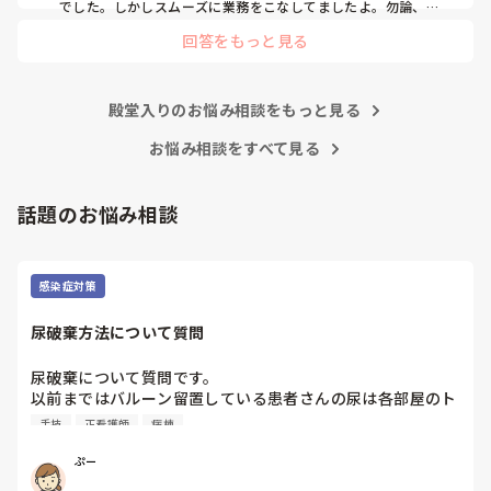
では、イベントは必ずと言っていいほど新人に担当させて、
でした。しかしスムーズに業務をこなしてましたよ。勿論、指
導する事も😉🆗✨でしたよ🎵どうしてもPNSの導入なら皆さん
指導者やリーダーが責任持って指導することで、新人ができ
回答をもっと見る
と意見交換を行うべきと思いますよ🎵それに人手が足りないの
ることがどんどん増えていったと思っています。

は昔から口癖のように言われていますよ🎵人手が足りない分は
現在の病棟はスタッフの人数が少ないので、1ペアで患者14
足りるように業務をこなしている人もいます。意欲的でない新
人とか受け持つことも当たり前な感じです。

人も昔からいますのでね🎵とどのつまり看護師が自分の仕事へ
朝の情報収集にも時間がかかり、結果、患者のことがわから
殿堂入りのお悩み相談をもっと見る
の向き合い方になると思いますよ🎵僕は昔の人間なので、昔は
ないという状況になります。新人も放置されるのなら、PNS
良かったよしか言えませんが、今と比べると個人的な動きが多
いと思います。昔は患者様、スタッフ全員に目を配れる人が沢
お悩み相談をすべて見る
の意味があるのか疑問です。

山いて新人の指導もしっかりしていましたし、新人さんも答え
先日も、入職して10ヶ月経つけど造影MRIの検査出しをした
てくれましたよ🎵今のアナタに出来るでしょうか⁉️物事の良し
事がなく、やり方がわからない新人さんが、先輩に「今まで
悪しの批判は簡単です。僕も出来ます。自分で何か解決策があ
話題のお悩み相談
やったことないの！？もう10ヶ月なんだから、未経験なこと
るなら実施してみてはどうでしょうか⁉️そういう事と思います
は自分から積極的に言って！」と言われていて、そんな無茶
よ🎵人の命は地球より重いと言った人がいます。ならば１人で
抱えるのは到底ムリですね🎵ならば皆で抱えましょうね🎵僕の
な…と思いました。

持論ですけど、頑張って👊😆🎵
新人さんが可愛そう、と感じることもある反面、ペアの先輩
感染症対策
が何か処置をしているけど、ペアの新人はのんびり記録して
いて、「(処置を)やったことあるの？無いなら見学したほう
尿破棄方法について質問
がいいんじゃないの？」と声をかけても、「記録終わってな
いんで」と。。。

尿破棄について質問です。

早く色々覚えたい！という、意欲があまり感じられず…これ
以前まではバルーン留置している患者さんの尿は各部屋のト
はPNS云々よりも、その新人の性格かな？とも思いました
イレに破棄する形でしたが、感染予防上汚物処理室でのみ破
が、ほとんどの新人に当てはまりました。。。時代柄でしょ
手技
正看護師
病棟
棄に代わり1人ウロバッグ空っぽにしたらその尿はすぐに汚
うか？？

物処理室に持っていくという非効率な方法になってます。尿
ぷー
私はどちらかといえば、PNSは好きじゃありません。

破棄人数は10人近くになるので病室と汚物処理室を10往復
でもPNSでやれというからには、もっと業務量に見合った、