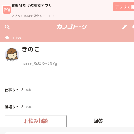
看護師
だけの相談アプリ
アプリで
アプリを無料でダウンロード！
きのこ
きのこ
nurse_XiJZRwZGVg
仕事タイプ
病棟
職場タイプ
外科
お悩み相談
回答