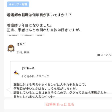
キャリア・転職
看護師の転職は何年目が多いですか？？
看護師３年目になりました。

正直、患者さんとの関わり自体は好きですが、

あまり看護が楽しいとは思えずストレスが多くてつらいです。と
急性期
人間関係
転職
りあえず３年は勤めて転職しようと思っています。転職経験のあ
る方、何年目で転職されましたか？？
きのこ
外科, 病棟
3
・
04/0
まどれーぬ
その他の科, クリニック
転職に対する考えやタイミングは人それぞれなので、

何年目が多いとかはないような気がしますが、

調査しているところはありそうなので、ググってみたら実態がわか
るかもしれませんね(｡•́ - •̀｡)

回答をもっと見る
私は6年目のときに転職しました。