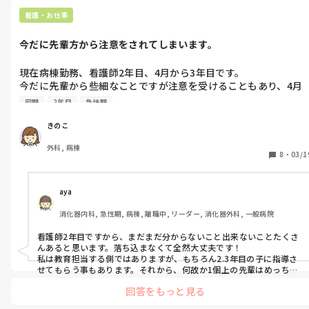
看護・お仕事
今だに先輩方から注意をされてしまいます。
現在病棟勤務、看護師2年目、4月から3年目です。

今だに先輩から些細なことですが注意を受けることもあり、4月
から3年目としてやっていける自信がありません。同期もいない
同期
2年目
急性期
ため、自分がどのくらい出来ているのか、出来ていないのかも分
かりません。去年の3年目の先輩方はもっとしっかりされていま
きのこ
した…。皆さんは、2年目、3年目でも注意を受けたりすることは
外科, 病棟
ありますか？
8
・
03/1
aya
消化器内科, 急性期, 病棟, 離職中, リーダー, 消化器外科, 一般病院
看護師2年目ですから、まだまだ分からないこと出来ないことたくさ
んあると思います。落ち込まなくて全然大丈夫です！

私は教育担当する側ではありますが、もちろん2.3年目の子に指導さ
せてもらう事もあります。それから、何故か1個上の先輩はめっちゃ
出来てた…と思ってしまう毎年恒例のあるある😂

回答をもっと見る
私も新人の頃はそう思っていましたが、教育する側になり毎年後輩
達を見ていますが、実は同じようなものなのです！全然気にしなく